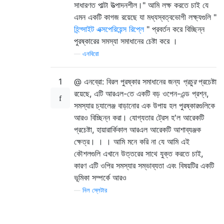
সাধারণত পাল্টা উত্পাদনশীল।" আমি লক্ষ করতে চাই যে
এমন একটি কাগজ রয়েছে যা মধ্যস্বত্বভোগী লক্ষ্যগুলি "
হিন্দ্সাইট এক্সপেরিয়েন্স রিপ্লে
" প্রবর্তন করে বিচ্ছিন্ন
পুরষ্কারের সমস্যা সমাধানের চেষ্টা করে ।
—
এনবিরো
1
@ এনব্রো: বিরল পুরষ্কার সমাধানের জন্য
প্রচুর
প্রচেষ্টা
রয়েছে, এটি আরএল-তে একটি বড় ওপেন-এন্ড প্রশ্ন,
সমস্যার চ্যালেঞ্জ বাড়ানোর এক উপায় হল পুরষ্কারগুলিকে
আরও বিচ্ছিন্ন করা। যোগ্যতার ট্রেস হ'ল আরেকটি
প্রচেষ্টা, হায়ারার্কিকাল আরএল আরেকটি আশাব্যঞ্জক
ক্ষেত্র। । । আমি মনে করি না যে আমি এই
কৌশলগুলি এখানে উত্তরের সাথে যুক্ত করতে চাই,
কারণ এটি ওপির সমস্যার সম্ভাব্যতা এবং বিষয়টির একটি
ভূমিকা সম্পর্কে আরও
—
নিল স্লেটার