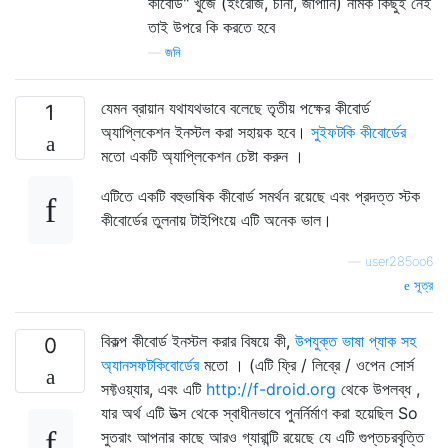
কীবোর্ড" খুঁজে (ইংরেজি, চীনা, জাপানি) নামক কিছুই নেই
তাই উপরে কি করতে হবে
—
জনি
যেমন ব্রায়ান যথাযথভাবে বলেছে তৃতীয় পক্ষের কীবোর্ড
1
অ্যাপ্লিকেশন ইনস্টল করা সহায়ক হবে।
সুইফটকি কীবোর্ডের
মতো একটি অ্যাপ্লিকেশন চেষ্টা করুন ।
এটিতে একটি বহুভাষিক কীবোর্ড সমর্থন রয়েছে এবং প্রদত্ত স্টক
কীবোর্ডের তুলনায় টাইপিংয়ে এটি অনেক ভাল।
—
user285oo6
সূত্র
বিকল্প কীবোর্ড ইনস্টল করার বিষয়ে কী,
উপযুক্ত ভাষা প্যাক সহ
0
অ্যানসফটকিবোর্ডের
মতো । (এটি ফ্রি / লিব্রে / ওপেন সোর্স
সফ্টওয়্যার, এবং এটি
http://f-droid.org
থেকে উপলব্ধ ,
যার অর্থ এটি উত্স থেকে স্বাধীনভাবে পুনর্নির্মাণ করা হয়েছিল So
সুতরাং আপনার কাছে আরও গ্যারান্টি রয়েছে যে এটি গুপ্তচরবৃত্তি