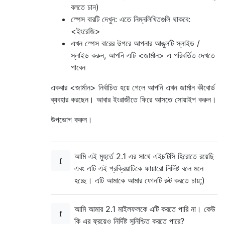
বলতে চান)
স্পেস বারটি দেখুন: এতে নিম্নলিখিতগুলি থাকবে:
<ইংরেজি>
এখন স্পেস বারের উপরে আপনার আঙুলটি স্লাইড /
স্লাইড করুন, আপনি এটি <জার্মান> এ পরিবর্তিত দেখতে
পাবেন
একবার <জার্মান> নির্বাচিত হয়ে গেলে আপনি এখন জার্মান কীবোর্ড
ব্যবহার করছেন। আবার ইংরাজীতে ফিরে আসতে সোয়াইপ করুন।
উপভোগ করুন।
আমি এই মুহুর্তে 2.1 এর সাথে এইচটিসি হিরোতে রয়েছি
এবং এটি এই প্রক্রিয়াটিকে ফায়ারো নির্দিষ্ট বলে মনে
হচ্ছে। এটি আমাকে আমার ফোনটি রুট করতে চায়;)
আমি আমার 2.1 মাইলফলকে এটি করতে পারি না। কেউ
কি এর ফ্রয়েও নির্দিষ্ট সুনিশ্চিত করতে পারে?