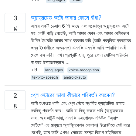
অ্যান্ড্রয়েড অটো ভাষার ফোনে বাঁধা?
3
আমার একটি নেক্সাস 6 পি আছে এবং সবেমাত্র অ্যান্ড্রয়েড অটো
সহ একটি গাড়ি পেয়েছি, আমি আমার ফোন এবং আমার বেশিরভাগ
জিনিস ইংরেজি ভাষার সাথে ব্যবহার করি (আমি প্রযুক্তি ব্যবহারের
জন্য ইংরাজীতে অভ্যস্ত) এমনকি এমনকি আমি স্প্যানিশ ভাষী
দেশে বাস করি। এখন প্রশ্নটি হ'ল, পুরো ফোন সেটিংস পরিবর্তন
না করে উদাহরণস্বরূপ …
9
languages
voice-recognition
text-to-speech
android-auto
প্লে স্টোরের ভাষা কীভাবে পরিবর্তন করবেন?
2
আমি হংকংয়ে থাকি এবং প্লে স্টোর স্থানীয় ক্যান্টোনিজ ভাষায়
সবকিছু প্রদর্শন করে। আমি যা কিছু করতে পারি (অ্যান্ড্রয়েড
ভাষা, অ্যাকাউন্ট ভাষা, এমনকি এক্সপোজড মডিউল "অ্যাপ
সেটিংস" এর মাধ্যমে অ্যাপ্লিকেশন লোকাল) ইংরাজীতে সেট করে
রেখেছি, তবে আমি এখনও স্টোরের সমস্ত বিভাগ চাইনিজতে