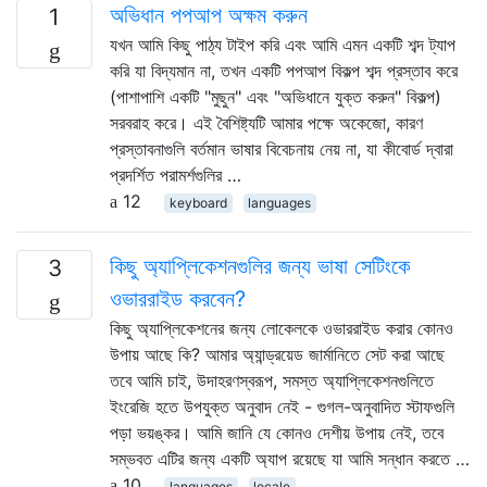
অভিধান পপআপ অক্ষম করুন
1
যখন আমি কিছু পাঠ্য টাইপ করি এবং আমি এমন একটি শব্দ ট্যাপ
করি যা বিদ্যমান না, তখন একটি পপআপ বিকল্প শব্দ প্রস্তাব করে
(পাশাপাশি একটি "মুছুন" এবং "অভিধানে যুক্ত করুন" বিকল্প)
সরবরাহ করে। এই বৈশিষ্ট্যটি আমার পক্ষে অকেজো, কারণ
প্রস্তাবনাগুলি বর্তমান ভাষার বিবেচনায় নেয় না, যা কীবোর্ড দ্বারা
প্রদর্শিত পরামর্শগুলির …
12
keyboard
languages
কিছু অ্যাপ্লিকেশনগুলির জন্য ভাষা সেটিংকে
3
ওভাররাইড করবেন?
কিছু অ্যাপ্লিকেশনের জন্য লোকেলকে ওভাররাইড করার কোনও
উপায় আছে কি? আমার অ্যান্ড্রয়েড জার্মানিতে সেট করা আছে
তবে আমি চাই, উদাহরণস্বরূপ, সমস্ত অ্যাপ্লিকেশনগুলিতে
ইংরেজি হতে উপযুক্ত অনুবাদ নেই - গুগল-অনুবাদিত স্টাফগুলি
পড়া ভয়ঙ্কর। আমি জানি যে কোনও দেশীয় উপায় নেই, তবে
সম্ভবত এটির জন্য একটি অ্যাপ রয়েছে যা আমি সন্ধান করতে …
10
languages
locale