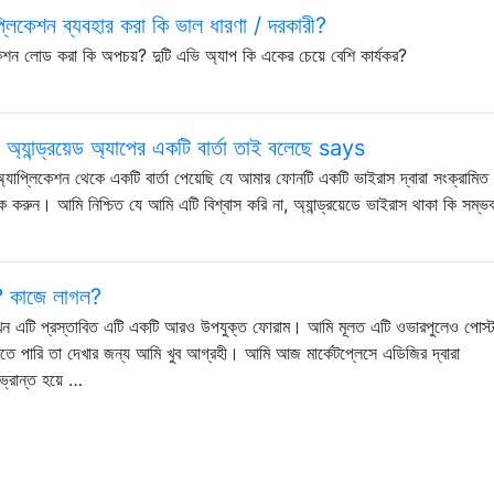
্যাপ্লিকেশন ব্যবহার করা কি ভাল ধারণা / দরকারী?
কেশন লোড করা কি অপচয়? দুটি এভি অ্যাপ কি একের চেয়ে বেশি কার্যকর?
ান্ড্রয়েড অ্যাপের একটি বার্তা তাই বলেছে says
্যাপ্লিকেশন থেকে একটি বার্তা পেয়েছি যে আমার ফোনটি একটি ভাইরাস দ্বারা সংক্রামিত 
ক করুন। আমি নিশ্চিত যে আমি এটি বিশ্বাস করি না, অ্যান্ড্রয়েডে ভাইরাস থাকা কি সম্ভ
ট? কাজে লাগল?
, যখন এটি প্রস্তাবিত এটি একটি আরও উপযুক্ত ফোরাম। আমি মূলত এটি ওভারপুলেও পোস্
েতে পারি তা দেখার জন্য আমি খুব আগ্রহী। আমি আজ মার্কেটপ্লেসে এডিজির দ্বারা
ভ্রান্ত হয়ে …