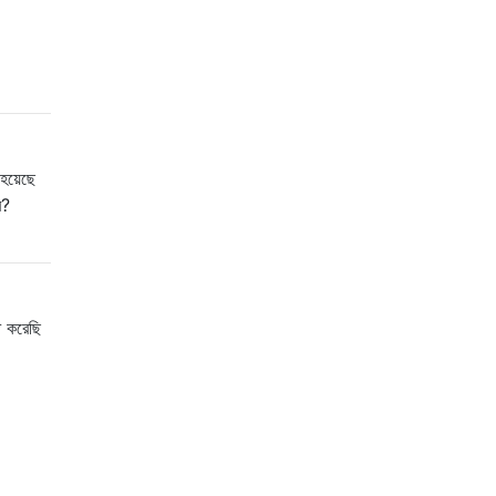
হয়েছে
ব?
ট করেছি