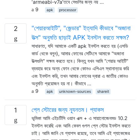
'armeabi-v7a'তবে সেগুলির জন্য নয় …
9
apk
processor
"শেয়ারআইটি", "জেন্ডার" ইত্যাদি কীভাবে "অজানা
2
উত্স" অনুমতি ছাড়াই APK ইনস্টল করতে সক্ষম?
সাধারণত, যদি আমাকে একটি apk ইনস্টল করতে হয় (এসডি
কার্ড থেকে বলুন), আমার ফোনের সেটিংসে আমাকে "অজানা
উত্সগুলি" সক্ষম করতে হবে। কিন্তু যখন আমি "শেয়ার আইটি"
ব্যবহার করে অন্য ফোন থেকে কোনও এপিএল স্থানান্তর করি
এবং ইনস্টল করি, তখন আমার ফোনের দ্বারা এ জাতীয় কোনও
অনুমতি প্রয়োজন হয় না। কীভাবে …
9
apk
unknown-sources
shareit
প্লে স্টোরের জন্য ন্যূনতম। প্যাকস
1
ভূমিকা আমি এইচটিসি ওয়ান এক্স + এ সায়ানোজেনমড 10.2
ইনস্টল করেছি এবং আমি কেবল গুগল প্লে স্টোর ইনস্টল করতে
চাই। আমি জানি যে গ্যাপস রয়েছে, তবে আমি এই প্যাকেজের