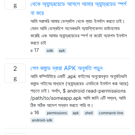
থেকে অ্যান্ড্রয়েডে আসলে আমার অ্যান্ড্রয়েড স্পর্শ
না করে
আমি সরাসরি আমার ডেস্কটপ থেকে ব্যাচ ইনস্টল করতে চাই।
যেমন আমি ডেস্কটপে অনেকগুলি অ্যাপ্লিকেশন ডাউনলোড
করেছি এবং আমার অ্যান্ড্রয়েডের স্পর্শ না করেই অ্যাপস ইনস্টল
করতে চাই
17
adb
apk
শেল কমান্ড দ্বারা APK অনুমতি পড়ুন
2
আমি কম্পিউটারে একটি .apk ফাইলের অনুরোধকৃত অনুমতিগুলি
কমান্ড লাইনের মাধ্যমে (অ্যান্ড্রয়েড এসডিকে ইনস্টল করা আছে)
পড়তে চাই। অর্থাৎ, $ android read-permissions
/path/to/someapp.apk আমি জানি এটি সম্ভব, আমি
ঠিক সঠিক আদেশ সন্ধান করতে পারি না।
16
permissions
apk
shell
command-line
android-sdk