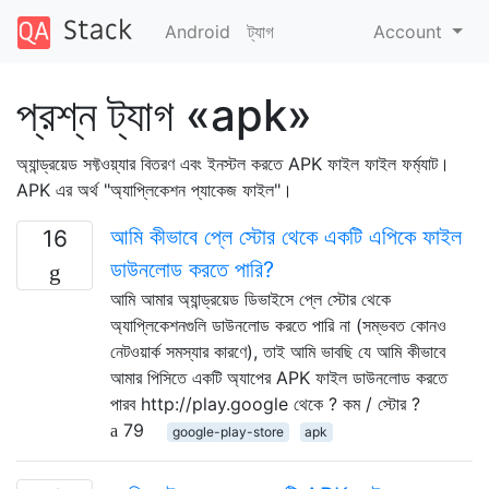
Android
ট্যাগ
Account
প্রশ্ন ট্যাগ «apk»
অ্যান্ড্রয়েড সফ্টওয়্যার বিতরণ এবং ইনস্টল করতে APK ফাইল ফাইল ফর্ম্যাট।
APK এর অর্থ "অ্যাপ্লিকেশন প্যাকেজ ফাইল"।
আমি কীভাবে প্লে স্টোর থেকে একটি এপিকে ফাইল
16
ডাউনলোড করতে পারি?
আমি আমার অ্যান্ড্রয়েড ডিভাইসে প্লে স্টোর থেকে
অ্যাপ্লিকেশনগুলি ডাউনলোড করতে পারি না (সম্ভবত কোনও
নেটওয়ার্ক সমস্যার কারণে), তাই আমি ভাবছি যে আমি কীভাবে
আমার পিসিতে একটি অ্যাপের APK ফাইল ডাউনলোড করতে
পারব http://play.google থেকে ? কম / স্টোর ?
79
google-play-store
apk