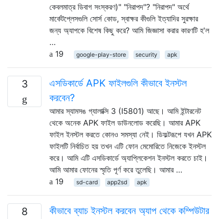
কেবলমাত্র ডিবাগ সংস্করণ)" "নিরাপদ"? "নিরাপদ" অর্থে
মার্কেটপ্লেসগুলি সোর্স কোড, স্বাক্ষর কীগুলি ইত্যাদির সুরক্ষার
জন্য অ্যাপকে বিশেষ কিছু করে? আমি জিজ্ঞাসা করার কারণটি হ'ল
…
19
google-play-store
security
apk
এসডিকার্ডে APK ফাইলগুলি কীভাবে ইনস্টল
3
করবেন?
আমার স্যামসঙ গ্যালাক্সি 3 (I5801) আছে। আমি ইন্টারনেট
থেকে অনেক APK ফাইল ডাউনলোড করেছি। আমার APK
ফাইল ইনস্টল করতে কোনও সমস্যা নেই। ডিফল্টরূপে যখন APK
ফাইলটি নির্বাচিত হয় তখন এটি ফোন মেমোরিতে নিজেকে ইনস্টল
করে। আমি এটি এসডিকার্ডে অ্যাপ্লিকেশন ইনস্টল করতে চাই।
আমি আমার ফোনের স্মৃতি পূর্ণ করে তুলেছি। আমার …
19
sd-card
app2sd
apk
কীভাবে ব্যাচ ইনস্টল করবেন অ্যাপ থেকে কম্পিউটার
8