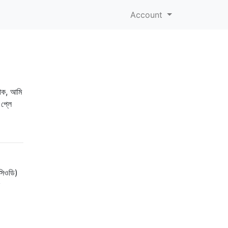
Account
োক, আমি
প্লে
(সিওডি)