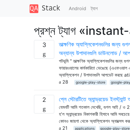
Android
ট্যাগ
প্রশ্ন ট্যাগ «instan
তাত্ক্ষণিক অ্যাপ্লিকেশনগুলির জন্য 
3
অন্যান্য উপাদানগুলি ডাউনলোড / আপ
পটভূমি " তাত্ক্ষণিক অ্যাপ্লিকেশনগুলির জন্য
ফায়ারওয়ালের কার্যকারিতা ভেঙেছে (এএফওয়াল
অ্যাপ্লিকেশন / উপাদানগুলি আপডেট করছে a
28
google-play-store
google-pla
প্লে স্টোরটিতে অ্যান্ড্রয়েড ইনস্ট্যা
2
যেমনটি আমি গতকাল দেখেছি, গুগল আই / ও 2016 অন
হ'ল অ্যান্ড্রয়েড বিকাশকারী হিসাবে আমি সবচেয়ে
কোনও জায়গা থেকে অ্যাপ্লিকেশন অ্যাক্সেস কর
21
applications
google-play-store