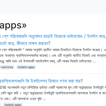
t-apps»
গুগল প্লে পরিষেবাগুলি অনুমোদন ছাড়াই নিজেকে ডাউনলোড / ইনস্টল করে
ডেট করে, কীভাবে অক্ষম করবেন?
 গুগল প্লে পরিষেবাগুলি " আমার অনুমতি ব্যতীত আমার ডিভাইসে নিজেকে ইনস্টল করেছে। 
 এবং অন্যান্য অ্যাপ্লিকেশনগুলির কয়েক)। এবং এটি অনুমতি ব্যতীত নিজেই এবং অন্যান্
ting আমি যখন এই উপাদানটি আনইনস্টল করব, এটি আবার নিজেই ডাউনলোড …
y-services
instant-apps
ন্ট অ্যাপ্লিকেশনগুলি কি ইনস্টলেশন হিসাবে গণনা করা যায়?
েকগুলি নতুন বৈশিষ্ট্যের দুর্দান্ত একটি প্রকাশের মূল নোট অ্যান্ড্রয়েড ইনস্ট্যান্ট 
 বেশি পছন্দ করি । নতুন অ্যান্ড্রয়েড ইনস্ট্যান্ট অ্যাপ্লিকেশনগুলি আপনাকে ইনস্টল না ক
তে দেয়। এটি আপনাকে ওয়েব পৃষ্ঠা …
instant-apps