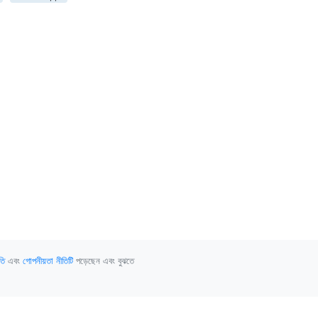
তি
এবং
গোপনীয়তা নীতিটি
পড়েছেন এবং বুঝতে