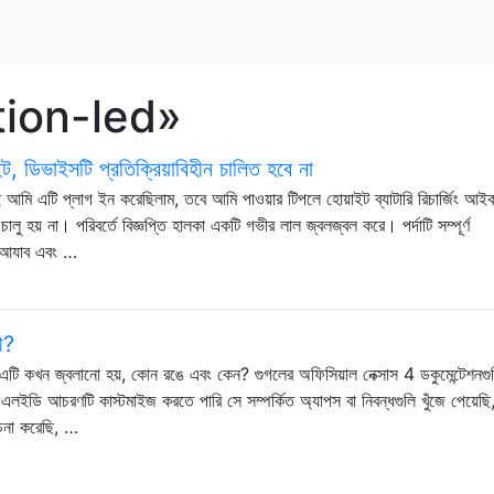
cation-led»
িভাইসটি প্রতিক্রিয়াবিহীন চালিত হবে না
আমি এটি প্লাগ ইন করেছিলাম, তবে আমি পাওয়ার টিপলে হোয়াইট ব্যাটারি রিচার্জিং আই
চালু হয় না। পরিবর্তে বিজ্ঞপ্তি হালকা একটি গভীর লাল জ্বলজ্বল করে। পর্দাটি সম্পূর্ণ
ুর আযাব এবং …
ী?
টি কখন জ্বলানো হয়, কোন রঙে এবং কেন? গুগলের অফিসিয়াল নেক্সাস 4 ডকুমেন্টেশনগু
ইডি আচরণটি কাস্টমাইজ করতে পারি সে সম্পর্কিত অ্যাপস বা নিবন্ধগুলি খুঁজে পেয়েছি,
চনা করেছি, …