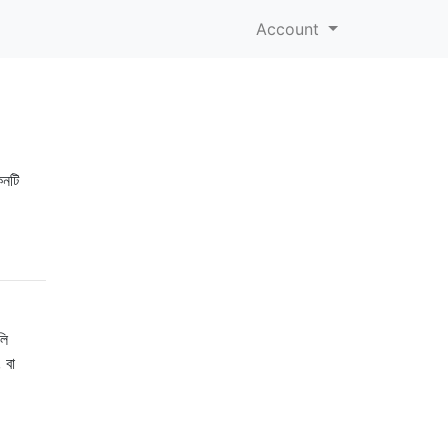
Account
কনটি
লি
 বা