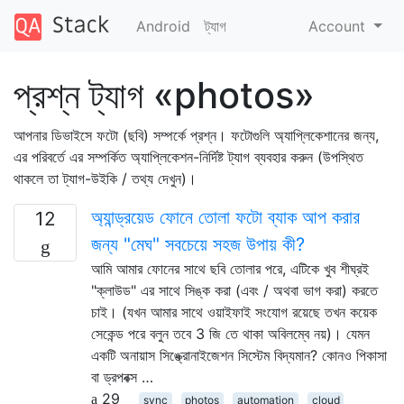
Android
ট্যাগ
Account
প্রশ্ন ট্যাগ «photos»
আপনার ডিভাইসে ফটো (ছবি) সম্পর্কে প্রশ্ন। ফটোগুলি অ্যাপ্লিকেশানের জন্য,
এর পরিবর্তে এর সম্পর্কিত অ্যাপ্লিকেশন-নির্দিষ্ট ট্যাগ ব্যবহার করুন (উপস্থিত
থাকলে তা ট্যাগ-উইকি / তথ্য দেখুন)।
অ্যান্ড্রয়েড ফোনে তোলা ফটো ব্যাক আপ করার
12
জন্য "মেঘ" সবচেয়ে সহজ উপায় কী?
আমি আমার ফোনের সাথে ছবি তোলার পরে, এটিকে খুব শীঘ্রই
"ক্লাউড" এর সাথে সিঙ্ক করা (এবং / অথবা ভাগ করা) করতে
চাই। (যখন আমার সাথে ওয়াইফাই সংযোগ রয়েছে তখন কয়েক
সেকেন্ড পরে বলুন তবে 3 জি তে থাকা অবিলম্বে নয়)। যেমন
একটি অনায়াস সিঙ্ক্রোনাইজেশন সিস্টেম বিদ্যমান? কোনও পিকাসা
বা ড্রপবক্স …
29
sync
photos
automation
cloud