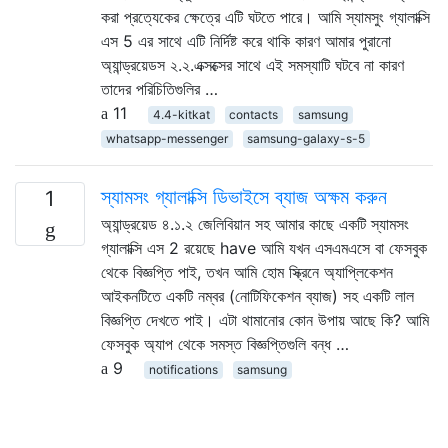
করা প্রত্যেকের ক্ষেত্রে এটি ঘটতে পারে। আমি স্যামসুং গ্যালাক্সি
এস 5 এর সাথে এটি নির্দিষ্ট করে থাকি কারণ আমার পুরানো
অ্যান্ড্রয়েডস ২.২.এক্সক্সের সাথে এই সমস্যাটি ঘটবে না কারণ
তাদের পরিচিতিগুলির …
11
4.4-kitkat
contacts
samsung
whatsapp-messenger
samsung-galaxy-s-5
স্যামসং গ্যালাক্সি ডিভাইসে ব্যাজ অক্ষম করুন
1
অ্যান্ড্রয়েড ৪.১.২ জেলিবিয়ান সহ আমার কাছে একটি স্যামসং
গ্যালাক্সি এস 2 রয়েছে have আমি যখন এসএমএসে বা ফেসবুক
থেকে বিজ্ঞপ্তি পাই, তখন আমি হোম স্ক্রিনে অ্যাপ্লিকেশন
আইকনটিতে একটি নম্বর (নোটিফিকেশন ব্যাজ) সহ একটি লাল
বিজ্ঞপ্তি দেখতে পাই। এটা থামানোর কোন উপায় আছে কি? আমি
ফেসবুক অ্যাপ থেকে সমস্ত বিজ্ঞপ্তিগুলি বন্ধ …
9
notifications
samsung