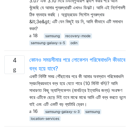
3.07 এবং 3.10 দিয়ে টিডাব্লুআরপি ফ্ল্যাশ করার পরে আমি
খুঁজেছি যে আমার পুনরুদ্ধারটি এখনও ডিফল্ট। আমি এই নির্দেশাবলী
ঠিক ব্যবহার করছি । অ্যান্ড্রয়েড সিস্টেম পুনরুদ্ধার
&lt;3e&gt; এটি যেন কিছুই হয় নি, আমি কীভাবে এটি সমাধান
করব?
18
samsung
recovery-mode
samsung-galaxy-s-5
odin
কোনও সময়সীমার পরে লোকেশন পরিষেবাগুলি কীভাবে
4
বন্ধ হয়ে যাবে?
একটি নির্দিষ্ট সময় পৌঁছানোর পরে কী আমার অবস্থান পরিষেবাগুলি
স্বয়ংক্রিয়ভাবে বন্ধ হয়ে যেতে পারে (10 মিনিট বলি)? আমি
সাধারণত কিছু অ্যাপ্লিকেশন (মানচিত্র ইত্যাদির জন্য) সংরক্ষণ
করে এটিকে ছেড়ে দিই তবে মাঝে মাঝে আমি এটি বন্ধ করতে ভুলে
যাই এবং এটি একটি বড় ব্যাটারি ড্রেন।
16
samsung-galaxy-s-3
samsung
location-services