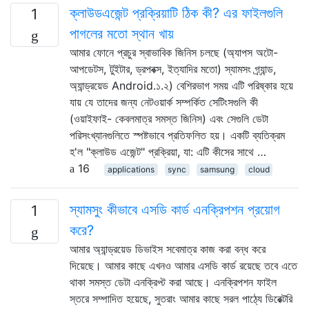
ক্লাউডএজেন্ট প্রক্রিয়াটি ঠিক কী? এর ফাইলগুলি
1
পাগলের মতো স্থান খায়
আমার ফোনে প্রচুর স্বাভাবিক জিনিস চলছে (অ্যাপস অটো-
আপডেটস, টুইটার, ড্রপবক্স, ইত্যাদির মতো) স্যামসং গ্র্যান্ড,
অ্যান্ড্রয়েড Android.১.২) বেশিরভাগ সময় এটি পরিষ্কার হয়ে
যায় যে তাদের জন্য নেটওয়ার্ক সম্পর্কিত সেটিংসগুলি কী
(ওয়াইফাই- কেবলমাত্র সমস্ত জিনিস) এবং সেগুলি ডেটা
পরিসংখ্যানগুলিতে স্পষ্টভাবে প্রতিফলিত হয়। একটি ব্যতিক্রম
হ'ল "ক্লাউড এজেন্ট" প্রক্রিয়া, যা: এটি কীসের সাথে …
16
applications
sync
samsung
cloud
স্যামসুং কীভাবে এসডি কার্ড এনক্রিপশন প্রয়োগ
1
করে?
আমার অ্যান্ড্রয়েড ডিভাইস সবেমাত্র কাজ করা বন্ধ করে
দিয়েছে। আমার কাছে এখনও আমার এসডি কার্ড রয়েছে তবে এতে
থাকা সমস্ত ডেটা এনক্রিপ্ট করা আছে। এনক্রিপশন ফাইল
স্তরে সম্পাদিত হয়েছে, সুতরাং আমার কাছে সরল পাঠ্যে ডিরেক্টরি