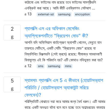
কাঠামো এবং ফাইলের নাম রয়েছে তবে ফাইলের সামগ্রীগুলি
এনক্রিপ্ট করা আছে। আমি কীটি এনক্রিপশন সেটআপ …
13
external-sd
samsung
encryption
গ্যালাক্সি এস এর অফিকাল মেসেজিং
2
অ্যাপ্লিকেশনটিতে "ক্রিয়েশন মোড" কী?
আপনি যদি অফিসিয়াল বার্তাপ্রেরণ অ্যাপটি খোলেন, মেনুতে যান
তারপরে সেটিংসে, একটি সেটিং "ক্রিয়েশন মোড" রয়েছে যা
নিম্নলিখিত বিকল্পগুলি (সেই ক্রমে) রয়েছে: সীমাবদ্ধ সাবধানবাণী
বিনামূল্যে এই কি পরিবর্তন হয়? এটি কোথাও নথিভুক্ত করা হয়?
12
sms
samsung
mms
স্যামসাং গ্যালাক্সি এস 5 এ কীভাবে (হোয়াটসঅ্যাপ
5
পরিচিতি / হোয়াটসঅ্যাপ অ্যাকাউন্ট সরিয়ে
ফেলবেন)?
পরিস্থিতিটি বোঝাতে দয়া করে আমার জন্য ধৈর্য ধরুন। এটি আমার
কাছে একটি অদ্ভুত ঘটনা বলে মনে হচ্ছে তবে অ্যান্ড্রয়েড ব্যবহার