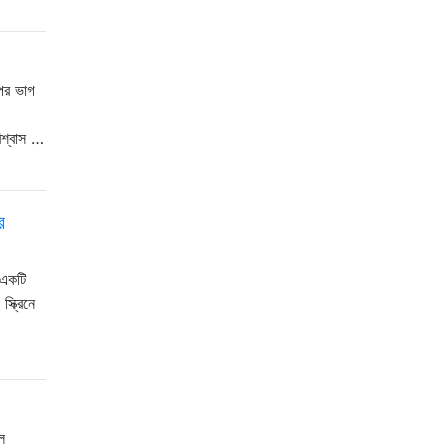
ের ভাগ
িশ্বাস …
র
 একটি
ক্রিনে
​​