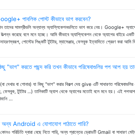
ogle+ পাবলিক পোস্ট কীভাবে ভাগ করবেন?
েশন তাদের সামগ্রীগুলি অন্যান্য অ্যাপ্লিকেশনগুলিতে ভাগ করে নেয়। Google+ অ্যাপ
উত্পন্ন করেছে বলে মনে হচ্ছে। আমি কীভাবে অ্যাপ্লিকেশন থেকে অ্যাপের বাইরে একটি
স্বরূপ, পোস্টের লিঙ্কটি টুইটার, ম্যাসেঞ্জার, ফেসবুক ইত্যাদিতে প্রেরণ করা আমি ব
ছু "ভাগ" করতে পছন্দ করি তখন কীভাবে পরিষেবাগুলির পপ আপ হয় তা
া দেখার বা শোনার) যা কিছু "ভাগ" করার বিকল্প দেয় give এটি সাধারণত পরিষেবাগুলির
ফেসবুক, টুইটার ...) তালিকাটি অ্যাপ থেকে অ্যাপের মতোই বলে মনে হয়। এই পপআপ স্
িবর্তন …
েকে অন্য Android এ যোগাযোগ পাঠাতে পারি?
নও পরিচিতি দ্বারা বেছে নিতে পারি, অন্য প্রান্তের ড্রোডটি Gmail বা সাধারণ মেইল 