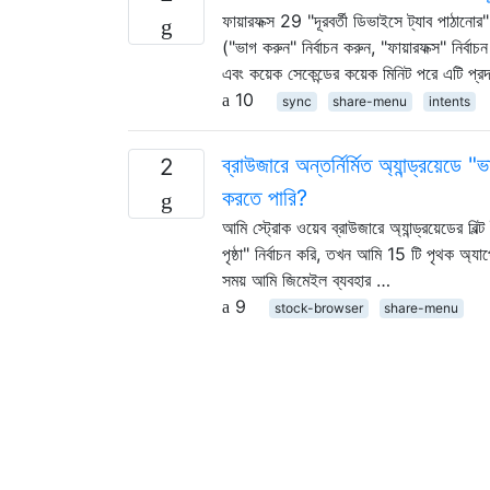
ফায়ারফক্স 29 "দূরবর্তী ডিভাইসে ট্যাব পাঠান
("ভাগ করুন" নির্বাচন করুন, "ফায়ারফক্স" নির্ব
এবং কয়েক সেকেন্ডের কয়েক মিনিট পরে এটি প্র
10
sync
share-menu
intents
ব্রাউজারে অন্তর্নির্মিত অ্যান্ড্রয়ে
2
করতে পারি?
আমি স্ট্রোক ওয়েব ব্রাউজারে অ্যান্ড্রয়েডের 
পৃষ্ঠা" নির্বাচন করি, তখন আমি 15 টি পৃথক
সময় আমি জিমেইল ব্যবহার …
9
stock-browser
share-menu