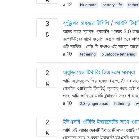
12
bluetooth
battery-life
tether
ব্লুটুথের মাধ্যমে টিসিপি / আইপি টিথার
3
আমার কাছে স্যামসং গ্যালাক্সি প্লেয়ার 5.0 র
কম্পিউটারের সাথে সংযোগ করতে পারি তবে কম্পিউটার
এটি সমর্থিত। কেউ কি কখনও এই সমস্যা আছে
10
tethering
bluetooth-tethering
অ্যান্ড্রয়েড টিথারিং ডিএনএস সমস্যা
2
আমি অ্যান্ড্রয়েড জিঞ্জারব্রেড (২.৩..7) এর 
মোবাইল ওয়াইফাই টিথারিং) ব্যবহার করার চেষ্টা
তবে, আমি জানি যে একটি ইন্টারনেট সংযোগ রয়
10
2.3-gingerbread
tethering
w
ইউএসবি-ওটিজি ইথারনেটের সাথে ওয়াইফ
2
আমি চাই আমার ফোনটি ইথারনেট সক্ষম ওয়াইফাই
নেক্সাসের সাথে সংযুক্ত ইথারনেট ইউএসবি অ্যাড