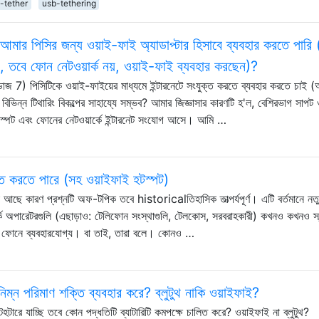
-tether
usb-tethering
 আমার পিসির জন্য ওয়াই-ফাই অ্যাডাপ্টার হিসাবে ব্যবহার করতে পারি
, তবে ফোন নেটওয়ার্ক নয়, ওয়াই-ফাই ব্যবহার করছেন)?
জ 7) পিসিটিকে ওয়াই-ফাইয়ের মাধ্যমে ইন্টারনেটে সংযুক্ত করতে ব্যবহার করতে চাই (অর
 বিভিন্ন টিথারিং বিকল্পের সাহায্যে সম্ভব? আমার জিজ্ঞাসার কারণটি হ'ল, বেশিরভাগ সাপট 
হটস্পট এবং ফোনের নেটওয়ার্কে ইন্টারনেট সংযোগ আসে। আমি …
্ত করতে পারে (সহ ওয়াইফাই হটস্পট)
ছে কারণ প্রশ্নটি অফ-টপিক তবে historicalতিহাসিক তাত্পর্যপূর্ণ। এটি বর্তমানে নত
ার্ক অপারেটরগুলি (এছাড়াও: টেলিফোন সংস্থাগুলি, টেলকোস, সরবরাহকারী) কখনও কখনও স্ব
্র ফোনে ব্যবহারযোগ্য। বা তাই, তারা বলে। কোনও …
নিম্ন পরিমাণ শক্তি ব্যবহার করে? ব্লুটুথ নাকি ওয়াইফাই?
হটারে যাচ্ছি তবে কোন পদ্ধতিটি ব্যাটারিটি কমপক্ষে চালিত করে? ওয়াইফাই না ব্লুটুথ?