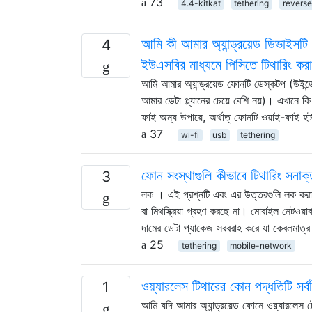
73
4.4-kitkat
tethering
reverse
আমি কী আমার অ্যান্ড্রয়েড ডিভাইসটি
4
ইউএসবির মাধ্যমে পিসিতে টিথারিং করা
আমি আমার অ্যান্ড্রয়েড ফোনটি ডেস্কটপ (উইন্ডো
আমার ডেটা প্ল্যানের চেয়ে বেশি নয়)। এখানে কি
ফাই অন্য উপায়ে, অর্থাত্ ফোনটি ওয়াই-ফাই 
37
wi-fi
usb
tethering
ফোন সংস্থাগুলি কীভাবে টিথারিং সনাক
3
লক । এই প্রশ্নটি এবং এর উত্তরগুলি লক করা আ
বা মিথস্ক্রিয়া গ্রহণ করছে না। মোবাইল নেটওয়
দামের ডেটা প্যাকেজ সরবরাহ করে যা কেবলমাত
25
tethering
mobile-network
ওয়্যারলেস টিথারের কোন পদ্ধতিটি সর্ব
1
আমি যদি আমার অ্যান্ড্রয়েড ফোনে ওয়্যারলেস টে