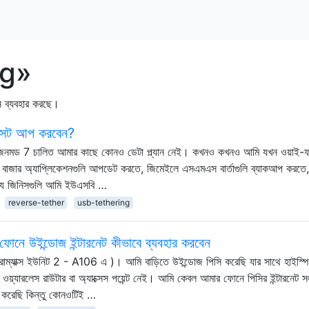
ng»
ন ব্যবহার করছে।
 সেট আপ করবেন?
জেনমড 7 চালিত আমার কাছে কোনও ডেটা প্ল্যান নেই। কখনও কখনও আমি যখন ওয়াই-ফ
, বাজার অ্যাপ্লিকেশনগুলি আপডেট করতে, জিমেইলে এসএমএস বার্তাগুলি ব্যাকআপ করতে
 যে জিনিসগুলি আমি ইউএসবি …
reverse-tether
usb-tethering
 ফোনে উইন্ডোজ ইন্টারনেট কীভাবে ব্যবহার করবেন
ক্রোম্যাক্স ইউনিট 2 - A106 এ )। আমি বাড়িতে উইন্ডোজ পিসি করেছি যার সাথে হাইস্প
ে ওয়্যারলেস রাউটার বা অ্যাক্সেস পয়েন্ট নেই। আমি কেবল আমার ফোনে পিসির ইন্টারনেট 
া করেছি কিন্তু কোনওটিই …