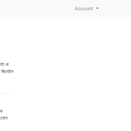
Account
াই না
, জিমেইল
িড
সংযোগ