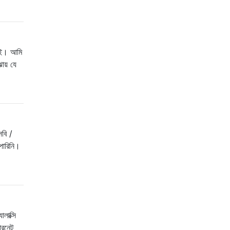
চাই। আমি
ঝায় যে
সবি /
 পারিনি।
লাক্সি
ারনেট