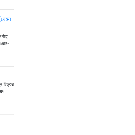
 (যেমন
্থাত্
ওয়াই-
ুন উত্তর
ল্প