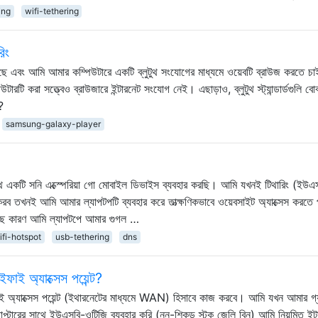
ing
wifi-tethering
িং
য়েছে এবং আমি আমার কম্পিউটারে একটি ব্লুটুথ সংযোগের মাধ্যমে ওয়েবটি ব্রাউজ করতে 
টি করা সত্ত্বেও ব্রাউজারে ইন্টারনেট সংযোগ নেই। এছাড়াও, ব্লুটুথ স্ট্যান্ডার্ডগুলি বো
?
samsung-galaxy-player
সাথে একটি সনি এক্স্পেরিয়া গো মোবাইল ডিভাইস ব্যবহার করছি। আমি যখনই টিথারিং (ইউএ
 করব তখনই আমি আমার ল্যাপটপটি ব্যবহার করে তাত্ক্ষণিকভাবে ওয়েবসাইট অ্যাক্সেস করতে
েছে কারণ আমি ল্যাপটপে আমার গুগল …
ifi-hotspot
usb-tethering
dns
াই অ্যাক্সেস পয়েন্ট?
 অ্যাক্সেস পয়েন্ট (ইথারনেটের মাধ্যমে WAN) হিসাবে কাজ করবে। আমি যখন আমার গ্যা
াপ্টারের সাথে ইউএসবি-ওটিজি ব্যবহার করি (নন-শিকড় স্টক জেলি বিন) আমি নিয়মিত ইন্ট