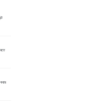
্ট
করতে
 করার