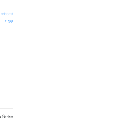
—
robcast
সূত্র
 বিশেষত