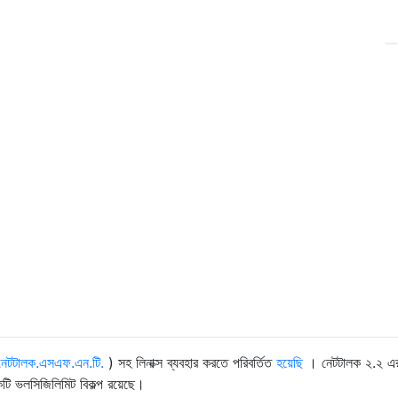
নেটটালক.এসএফ.এন.টি.
) সহ লিনাক্স ব্যবহার করতে পরিবর্তিত
হয়েছি
। নেটটালক ২.২ এর
ি ভলসিজিলিমিট বিকল্প রয়েছে।