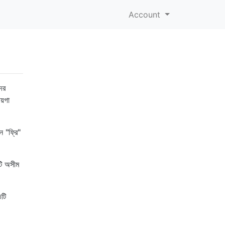
Account
ের
য়গা
ন "ফ্রি"
এটি অসীম
তটি