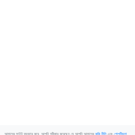
আমাদের সাইট ব্যবহার করে, আপনি স্বীকার করেছেন যে আপনি আমাদের
কুকি নীতি
এবং
গোপনীয়তা