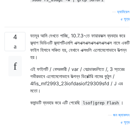
—
ড্যানিয়েল
সূত্র
যতদূর আমি দেখতে পাচ্ছি, 10.7.3-তে ফায়ারফক্স ব্যবহার করে
4
ফ্ল্যাশ ভিডিওটি ফ্ল্যাশটিএমপি এক্সএক্সএক্সএক্সএক্সএক্সএক্স নামে একটি
ফাইল হিসাবে সঞ্চিত হয়, যেখানে এক্সগুলি এলোমেলোভাবে উত্পন্ন
হয়।
এই ফাইলটি / বেসরকারী / var / ফোল্ডারগুলিতে /, 3 স্তরের
গভীরভাবে এলোমেলোভাবে উত্পন্ন ডিরেক্টরি নামের কুঠুল /
4fis_mf2993_23iofdasiof29309sfd / J এর
মতো।
কমান্ডটি ব্যবহার করে এটি পেয়েছি
।
lsof|grep Flash
—
জন জ্যাকসন
সূত্র