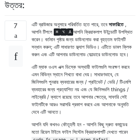
উত্তর:
এটি ব্রাউজার অনুসারে পরিবর্তিত হতে পারে, তবে
সাফারিতে
,
7
আপনি টিপলে
আপনি ক্রিয়াকলাপ উইন্ডোটি উপস্থিত
⌘
⌥
A
করেন। বর্তমান পৃষ্ঠার জন্য ডাউনলোড করা বৃহত্তম ফাইলটি
সন্ধান করুন; এটি সাধারণত ফ্ল্যাশ ভিডিও। এটিতে ডাবল ক্লিক
করুন এবং এটি আপনার ডাউনলোড ফোল্ডারে ডাউনলোড হবে।
এটি ম্যাক ওএস এক্স ডিস্কে অস্থায়ী ফাইলগুলি সংরক্ষণ করবে
এমন বিভিন্ন স্থানে শিখতে বাধা দেয়। সাধারণভাবে, যে
জিনিসগুলি পুনরায় ব্যবহারের জন্য / প্রাইভেট / ভেরি / টিএমপি
ব্যবহারের জন্য প্রত্যাশিত নয় এবং যে জিনিসগুলি things /
লাইব্রেরি / ক্যাশে রয়েছে তবে আপনার ক্ষেত্রে, সাফারি সেই
ফাইলটিকে আরও সরাসরি প্রকাশ করবে এবং আপনাকে অনুমতি
দেবে এটি আনতে।
আপনি যদি কখনও কৌতূহলী হন - আপনি কিছু দ্রুত কমান্ডের
মতো রিয়েল টাইমে ফাইল সিস্টেম ক্রিয়াকলাপটি দেখতে পারেন
sudo fs_usage -w | grep Safari