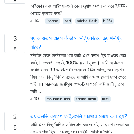
আইফোন এবং আইপ্যাডগুলি কোন ফ্ল্যাশ সমর্থন না করে ইউটিউব
খেলতে ব্যবহার করে?
14
iphone
ipad
adobe-flash
h.264
ম্যাক ওএস এক্সে কীভাবে সত্যিকারের ফ্ল্যাশ-ফ্রি
3
যাবে?
মাউন্টেন লায়ন ইনস্টলের পরে আমি এখন ফ্ল্যাশ ফ্রি যাওয়ার চেষ্টা
করছি। সত্যই, সত্যই 100% ফ্ল্যাশ মুক্ত। আমি অ্যাক্সেস
করেছি এমন 99% সামগ্রীর জন্য এটি ঠিক আছে, তবে দুঃখের
বিষয় এমন কিছু ভিডিও রয়েছে যা আমি এখনও ফ্ল্যাশ ছাড়া পেতে
পারি না। গ্রুবারের জনপ্রিয় পোস্টটি সম্পর্কে আমি জানি , তবে
আমি …
10
mountain-lion
adobe-flash
html
এফএলভি ক্যাশে ফাইলগুলি কোথায় সঞ্চয় করা হয়?
2
আমি এমন কিছু ভিডিও ডাউনলোড করতে চাই যা ফ্ল্যাশ প্লেয়ারের
মাধ্যমে প্রবাহিত। যেহেতু ওয়েবসাইটটি আমাকে ভিডিও