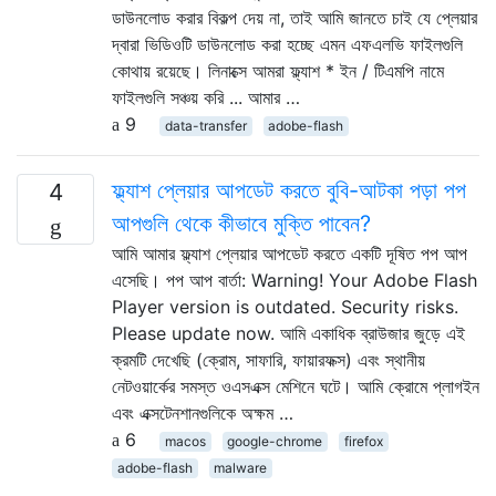
ডাউনলোড করার বিকল্প দেয় না, তাই আমি জানতে চাই যে প্লেয়ার
দ্বারা ভিডিওটি ডাউনলোড করা হচ্ছে এমন এফএলভি ফাইলগুলি
কোথায় রয়েছে। লিনাক্সে আমরা ফ্ল্যাশ * ইন / টিএমপি নামে
ফাইলগুলি সঞ্চয় করি ... আমার …
9
data-transfer
adobe-flash
ফ্ল্যাশ প্লেয়ার আপডেট করতে বুবি-আটকা পড়া পপ
4
আপগুলি থেকে কীভাবে মুক্তি পাবেন?
আমি আমার ফ্ল্যাশ প্লেয়ার আপডেট করতে একটি দূষিত পপ আপ
এসেছি। পপ আপ বার্তা: Warning! Your Adobe Flash
Player version is outdated. Security risks.
Please update now. আমি একাধিক ব্রাউজার জুড়ে এই
ক্রমটি দেখেছি (ক্রোম, সাফারি, ফায়ারফক্স) এবং স্থানীয়
নেটওয়ার্কের সমস্ত ওএসএক্স মেশিনে ঘটে। আমি ক্রোমে প্লাগইন
এবং এক্সটেনশানগুলিকে অক্ষম …
6
macos
google-chrome
firefox
adobe-flash
malware