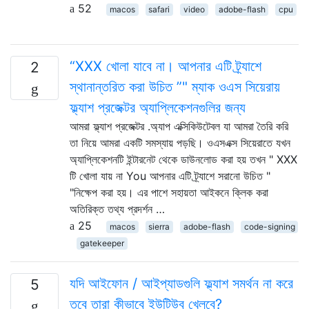
52
macos
safari
video
adobe-flash
cpu
“XXX খোলা যাবে না। আপনার এটি ট্র্যাশে
2
স্থানান্তরিত করা উচিত ”" ম্যাক ওএস সিয়েরায়
ফ্ল্যাশ প্রজেক্টর অ্যাপ্লিকেশনগুলির জন্য
আমরা ফ্ল্যাশ প্রজেক্টর .অ্যাপ এক্সিকিউটেবল যা আমরা তৈরি করি
তা নিয়ে আমরা একটি সমস্যায় পড়ছি। ওএসএক্স সিয়েরাতে যখন
অ্যাপ্লিকেশনটি ইন্টারনেট থেকে ডাউনলোড করা হয় তখন " XXX
টি খোলা যায় না You আপনার এটি ট্র্যাশে সরানো উচিত "
"নিক্ষেপ করা হয়। এর পাশে সহায়তা আইকনে ক্লিক করা
অতিরিক্ত তথ্য প্রদর্শন …
25
macos
sierra
adobe-flash
code-signing
gatekeeper
যদি আইফোন / আইপ্যাডগুলি ফ্ল্যাশ সমর্থন না করে
5
তবে তারা কীভাবে ইউটিউব খেলবে?