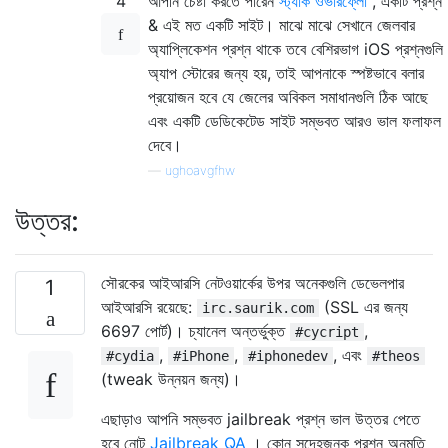
4
আপনি চেষ্টা করতে পারেন
স্ট্যাক ওভারফ্লো
, একটি প্রশ্ন
& এই মত একটি সাইট। মাঝে মাঝে সেখানে জেলবার
অ্যাপ্লিকেশন প্রশ্ন থাকে তবে বেশিরভাগ iOS প্রশ্নগুলি
অ্যাপ স্টোরের জন্য হয়, তাই আপনাকে স্পষ্টভাবে বলার
প্রয়োজন হবে যে জেলের অবিকল সমাধানগুলি ঠিক আছে
এবং একটি ডেডিকেটেড সাইট সম্ভবত আরও ভাল ফলাফল
দেবে।
—
ughoavgfhw
উত্তর:
সৌরকের আইআরসি নেটওয়ার্কের উপর অনেকগুলি ডেভেলপার
1
আইআরসি রয়েছে:
(SSL এর জন্য
irc.saurik.com
6697 পোর্ট)। চ্যানেল অন্তর্ভুক্ত
,
#cycript
,
,
, এবং
#cydia
#iPhone
#iphonedev
#theos
(tweak উন্নয়ন জন্য)।
এছাড়াও আপনি সম্ভবত jailbreak প্রশ্ন ভাল উত্তর পেতে
হবে নোট
Jailbreak QA
। কোন সন্দেহজনক প্রশ্ন অনুমতি