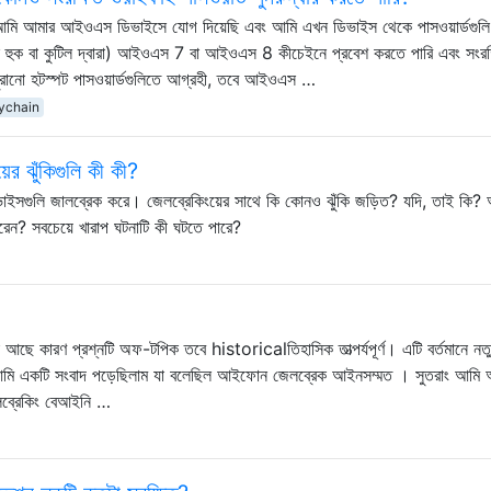
 যা আমি আমার আইওএস ডিভাইসে যোগ দিয়েছি এবং আমি এখন ডিভাইস থেকে পাসওয়ার্ডগুলি
ে হুক বা কুটিল দ্বারা) আইওএস 7 বা আইওএস 8 কীচেইনে প্রবেশ করতে পারি এবং সংরক
 পুরানো হটস্পট পাসওয়ার্ডগুলিতে আগ্রহী, তবে আইওএস …
ychain
 ঝুঁকিগুলি কী কী?
গুলি জালব্রেক করে। জেলব্রেকিংয়ের সাথে কি কোনও ঝুঁকি জড়িত? যদি, তাই কি?
েন? সবচেয়ে খারাপ ঘটনাটি কী ঘটতে পারে?
ছে কারণ প্রশ্নটি অফ-টপিক তবে historicalতিহাসিক তাত্পর্যপূর্ণ। এটি বর্তমানে নত
গে আমি একটি সংবাদ পড়েছিলাম যা বলেছিল আইফোন জেলব্রেক আইনসম্মত । সুতরাং আমি
ব্রেকিং বেআইনি …