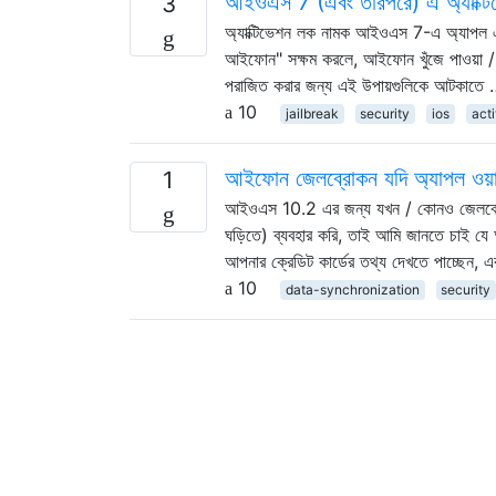
আইওএস 7 (এবং তারপরে) এ অ্যাক্টিভ
3
অ্যাক্টিভেশন লক নামক আইওএস 7-এ অ্যাপল এই নত
আইফোন" সক্ষম করলে, আইফোন খুঁজে পাওয়া / প
পরাজিত করার জন্য এই উপায়গুলিকে আটকাতে
10
jailbreak
security
ios
act
আইফোন জেলব্রোকন যদি অ্যাপল ওয়া
1
আইওএস 10.2 এর জন্য যখন / কোনও জেলব্রেক
ঘড়িতে) ব্যবহার করি, তাই আমি জানতে চাই যে
আপনার ক্রেডিট কার্ডের তথ্য দেখতে পাচ্ছেন, 
10
data-synchronization
security