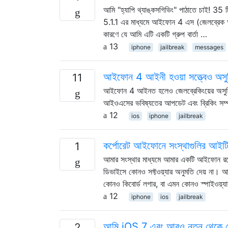
আমি "হ্যাপি থ্যাঙ্কসগিভিং" পাঠাতে চাই! 35 
5.1.1 এর মাধ্যমে আইফোন 4 এস (জেলব্রেক অ্য
কারণে যে আমি এটি একটি গ্রুপ বার্তা …
13
iphone
jailbreak
messages
আইফোন 4 আইনী হওয়া সত্ত্বেও অসুব
11
আইফোন 4 আইনত হলেও জেলব্রেকিংয়ের অসুবিধা
আইওএসের ভবিষ্যতের আপডেট এবং ব্রিকিং সম্
12
ios
iphone
jailbreak
কর্পোরেট আইফোনে সংস্থাগুলির আইটি ক
1
আমার সংস্থার মাধ্যমে আমার একটি আইফোন রয
ডিভাইসে কোনও সফ্টওয়্যার অনুমতি দেয় না। আ
কোনও কিবোর্ড লগার, বা এমন কোনও স্পাইওয়্যা
12
iphone
ios
jailbreak
আমি iOS 7 এবং আরও নতুন থেকে কোনও
2