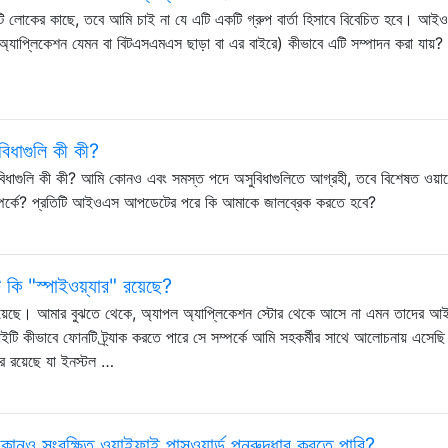
টি লোকের কাছে, তবে আমি চাই না যে এটি একটি গ্রুপ বার্তা হিসাবে বিবেচিত হবে। আই
াপ্লিকেশন যেমন বা বিটএসএমএস ছাড়া বা এর বাইরে) কীভাবে এটি সম্পাদন করা যায়?
িধাগুলি কী কী?
গুলি কী কী? আমি কোনও এবং সমস্ত পদে অসুবিধাগুলিতে আগ্রহী, তবে বিশেষত ওয়ারেন
পর্কে? প্রতিটি আইওএস আপডেটের পরে কি আমাকে জালব্রেক করতে হবে?
ি "স্পাইওয়্যার" রয়েছে?
়েছে। আমার বুঝতে থেকে, অ্যাপল অ্যাপ্লিকেশন স্টোর থেকে আসে না এমন তাদের আ
ইটি কীভাবে ফোনটি ট্র্যাক করতে পারে সে সম্পর্কে আমি সহকর্মীর সাথে আলোচনায় এসে
র রয়েছে যা ইনস্টল …
 সংরক্ষিত ওয়াইফাই পাসওয়ার্ড পুনরুদ্ধার করতে পারি?