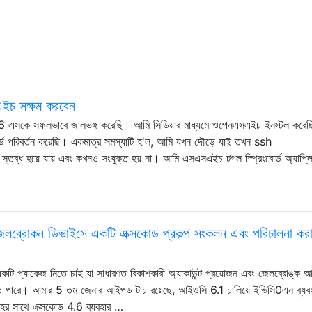
চ সক্ষম করবেন
কে সফলভাবে জালভঙ্গ করেছি। আমি সিডিয়ার মাধ্যমে ওপেনএসএইচ ইনস্টল করেছ
য়ার্ড পরিবর্তন করেছি। একমাত্র সমস্যাটি হ'ল, আমি যখন দৌড়ে যাই তখন ssh
হয়ে যায় এবং কখনও সংযুক্ত হয় না। আমি এসএসএইচ টগল স্প্রিংবোর্ড অ্যাপ্ল
 জেলব্রোকন ডিভাইসে একটি এক্সকোড প্রকল্প সংকলন এবং পরিচালনা কর
টি প্যাকেজ নিতে চাই যা সাধারণত বিকাশকারী অ্যাকাউন্ট প্রয়োজন এবং জেলব্রোঙ্ক
তে পারে। আমার 5 তম জেনার আইপড টাচ রয়েছে, আইওসি 6.1 চালিয়ে ইভিসি0এন ব্যব
ের সাথে এক্সকোড 4.6 ব্যবহার …