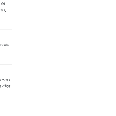
 যদি
ভাবে,
ক্সকোড
় পক্ষের
া এটিকে