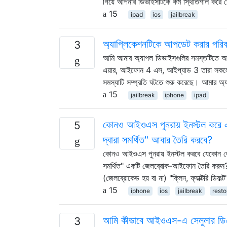
গিয়ে আপনার ডিভাইসটিকে কম স্থিতিশীল কর
15
ipad
ios
jailbreak
অ্যাপ্লিকেশনটিকে আপডেট করার পরিবর
3
আমি আমার অ্যাপল ডিভাইসগুলির সমস্তটিতে আম
এয়ার, আইফোন 4 এস, আইপ্যাড 3 তারা সকলে
সমস্যাটি সম্প্রতি ঘটতে শুরু করেছে। আমার 
15
jailbreak
iphone
ipad
কোনও আইওএস পুনরায় ইনস্টল করে
5
দ্বারা সমর্থিত" আবার তৈরি করবে?
কোনও আইওএস পুনরায় ইনস্টল করবে যেকোন
সমর্থিত" একটি জেলব্রোক-আইফোন তৈরি করুন?
(জেলব্রোকেড হয় বা না) "ক্লিন, ফ্যাক্টরি 
15
iphone
ios
jailbreak
resto
আমি কীভাবে আইওএস-এ সেলুলার ডিএনএ
3