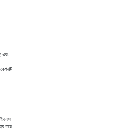
ি এবং
িকেশনটি
া
 আইওএস
হার করে