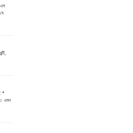
ওএস
 যে
্টি,
ই *
ছি। এমন