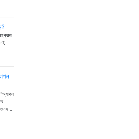
ছে?
আইপ্যাড
 এই
যাপল
"অ্যাপল
রে
 আইওএস …