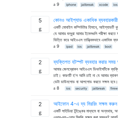
9
iphone
jailbreak
xcode
ios
কোনও আইপ্যাড একাধিক ব্যবহারকারীর 
5
একটি মোবাইল কম্পিউটার হিসাবে, আইপ্যাডটি খ
যে আমার বন্ধুরা আমার ইমেলগুলি পরীক্ষা করতে
ভিত্তি করে আইওএস তাত্ত্বিকভাবে একাধিক ব্য
9
ipad
ios
jailbreak
boot
ব্যক্তিগত হটস্পট ব্যবহার করার সময় 
2
আমার জেলব্রোকন আইওএস ডিভাইসটিকে ব্যক্তিগত 
চাই। কারণটি হ'ল আমি চাই না যে আমার ব্যাকআপ
ডেটা ডাউনলোড বা আপলোড করতে সক্ষম হবে।
8
ios
security
jailbreak
firew
আইফোন 4-এ দ্য মিররিং সক্ষম করুন
2
একটি সাইডিয়া টুইঙ্কের মাধ্যমে বা অন্যথায়
ওভার-দ্য-এয়ার মিররিং সক্ষম করা সম্ভব? আপ