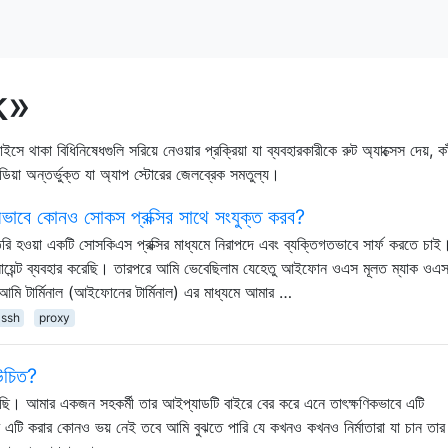
ak»
 বিধিনিষেধগুলি সরিয়ে নেওয়ার প্রক্রিয়া যা ব্যবহারকারীকে রুট অ্যাক্সেস দেয়, কাঁ
ডিয়া অন্তর্ভুক্ত যা অ্যাপ স্টোরের জেলব্রেক সমতুল্য।
বে কোনও সোকস প্রক্সির সাথে সংযুক্ত করব?
রি হওয়া একটি সোসকিএস প্রক্সির মাধ্যমে নিরাপদে এবং ব্যক্তিগতভাবে সার্ফ করতে চা
য়েন্ট ব্যবহার করেছি। তারপরে আমি ভেবেছিলাম যেহেতু আইফোন ওএস মূলত ম্যাক ওএস
টার্মিনাল (আইফোনের টার্মিনাল) এর মাধ্যমে আমার …
ssh
proxy
উচিত?
ি। আমার একজন সহকর্মী তার আইপ্যাডটি বাইরে বের করে এনে তাৎক্ষণিকভাবে এটি
 এটি করার কোনও ভয় নেই তবে আমি বুঝতে পারি যে কখনও কখনও নির্মাতারা যা চান তার