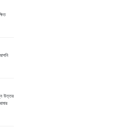
্ষিত
 আপনি
ুন উত্তর
 আমার