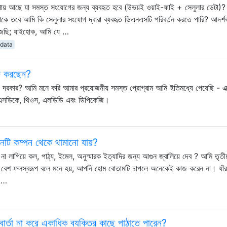
উপায় আছে যা সমস্ত সংযোগের জন্য ব্যবহৃত হবে (উভয়ই ওয়াই-ফাই + সেলুলার ডেটা)?
 থাকে তবে আমি কি সেলুলার সংযোগ দ্বারা ব্যবহৃত ডিএনএসটি পরিবর্তন করতে পারি? আদর্শ
ঁজছি; যাইহোক, আমি যে …
-data
ু করছেন?
ার? আমি মনে করি আমার প্রয়োজনীয় সমস্ত প্রোগ্রাম আমি ইতিমধ্যে পেয়েছি - এ
িকে, থিওস, এলডিডি এবং ডিপিকেজি।
নটি কম্পন থেকে থামানো যায়?
না লাগিয়ে কল, পাঠ্য, ইমেল, অনুস্মারক ইত্যাদির জন্য আগুন জ্বালিয়ে দেব ? আমি তৃতীয
ুলি বেশ ফলস্বরূপ বলে মনে হয়, আপনি হোম বোতামটি চাপলে অনেকেই কাজ করেন না। যাঁর
ন …
র্তা না করে একাধিক ব্যক্তির কাছে পাঠাতে পারেন?