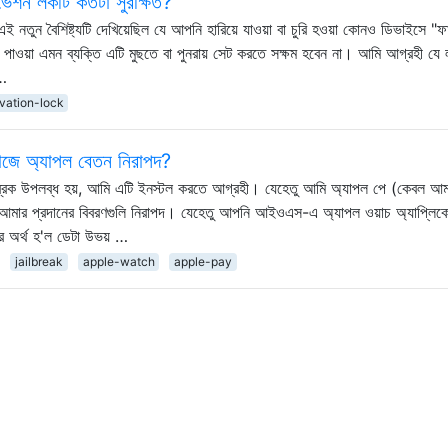
েশন লকটি কতটা সুরক্ষিত?
ুন বৈশিষ্ট্যটি দেখিয়েছিল যে আপনি হারিয়ে যাওয়া বা চুরি হওয়া কোনও ডিভাইসে "ফা
াওয়া এমন ব্যক্তি এটি মুছতে বা পুনরায় সেট করতে সক্ষম হবেন না। আমি আগ্রহী যে 
 …
ivation-lock
জে অ্যাপল বেতন নিরাপদ?
 উপলব্ধ হয়, আমি এটি ইনস্টল করতে আগ্রহী। যেহেতু আমি অ্যাপল পে (কেবল আম
 আমার প্রদানের বিবরণগুলি নিরাপদ। যেহেতু আপনি আইওএস-এ অ্যাপল ওয়াচ অ্যাপ্লিক
এর অর্থ হ'ল ডেটা উভয় …
jailbreak
apple-watch
apple-pay