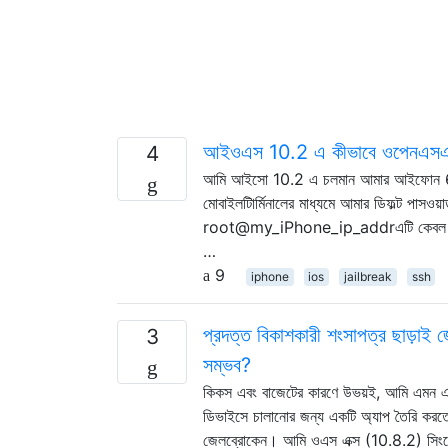
আইওএস 10.2 এ কীভাবে ওপেনএসএই
4
আমি আইসো 10.2 এ চলমান আমার আইফোন 6 এস
মোবাইলটিার্মিনালের মাধ্যমে আমার ডিফল্ট পাসও
root@my_iPhone_ip_addrএটি কেবল স্তব্ধ 
…
9
iphone
ios
jailbreak
ssh
প্রদত্ত বিকাশকারী শংসাপত্র ছাড়াই
3
সম্ভব?
কিকস এবং বাজেটের কারণে উভয়ই, আমি এমন এক
ডিভাইসে চালানোর জন্য একটি অ্যাপ তৈরি কর
জেলব্রোকেন। আমি ওএস এক্স (10.8.2) সিংহ