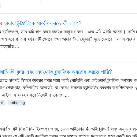
অ্যাকাউন্টগুলিকে সমর্থন করতে কী লাগে?
ুব ব্যক্তিগত, তবে এটি ভাগ করার জন্যও অনুরোধ করে। এবং এটি একটি সমস্যা। আমি 
 সক্ষম হবে বা তারা যখন এটি খেলবে তখন আমার উচ্চ স্কোরটি মুছে ফেলবে। ওএস এক্সের
বহারকারীর …
আমি কী বন্দর এবং নেটওয়ার্ক ট্র্যাফিক অবরোধ করতে পারি?
হটস্পট হিসাবে ব্যবহার করার সময় আমি পোর্টগুলি এবং নেটওয়ার্ক ট্র্যাফিক অবরোধ 
 প্রোগ্রাম, কম্পিউটার আপডেট, বা কোনও উচ্চতর ব্যান্ডউইথ ব্যবহার অ্যাপ্লিকেশন খু
 আইওএস ব্যবহার করে নিজেই বা কোনও …
all
tethering
, অসমর্থিত-বাই ডিফল্ট ডিভাইসগুলির জন্য, যেমন আইফোন 4, আইপ্যাড 1 এবং অন্যান্য জন
নি ভাবেন যে এটি একটি জনপ্রিয় প্রশ্ন তবে সমস্ত গুগলের ফলাফলের ফলে একটি মৃত পর