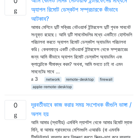
আমি কোনও নির্দিষ্ট নেটওয়ার্ক ইন্টারফেসের মাধ্যমে
0
অ্যাপল রিমোট ডেস্কটপ সম্প্রচারকে কীভাবে
আটকাব?
আমার মেশিনে দুটি সক্রিয় নেটওয়ার্ক ইন্টারফেস দুটি পৃথক সাবনেট
সংযুক্ত রয়েছে। আমি দুটি সাবনেটগুলির মধ্যে একটিতে হোস্টগুলি
পরিচালনা করতে অ্যাপল রিমোট ডেস্কটপ অ্যাডমিন পরিচালনা
করি। কেবলমাত্র একটি নেটওয়ার্ক ইন্টারফেস থেকে সম্প্রচারের
জন্য আমি কীভাবে অ্যাপল রিমোট ডেস্কটপ অ্যাডমিন এবং
ক্লায়েন্টকে সীমাবদ্ধ করব? অথবা, আমি শুনতে চাই না এমন
সাবনেটের সাথে …
3
network
remote-desktop
firewall
apple-remote-desktop
দূরবর্তীভাবে কাজ করার সময় সংশোধক কীগুলি ভাঙ্গা /
0
অলস হয়
আমি আমার (স্থানীয়) এমবিপি ল্যাপটপ থেকে আমার রিমোট ম্যাক
মিনি, বা আমার গ্রাহকদের মেশিনগুলি এআরডি (বা এমনকি
টিমভিউয়ার) ব্যবহার করে নিয়ন্ত্রণ করতে স্ক্রিন-ভাগ করে ব্যবহার