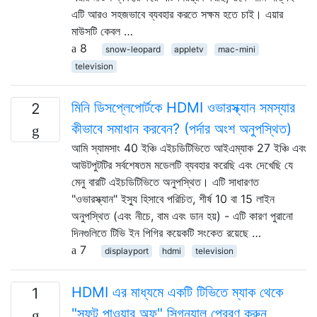
এটি আরও সহজভাবে ব্যবহার করতে সক্ষম হতে চাই। এয়ার
মাউসটি কেবল …
8
snow-leopard
appletv
mac-mini
television
মিনি ডিসপ্লেপোর্টকে HDMI ওভারস্ক্যান সমস্যার
2
কীভাবে সমাধান করবেন? (পর্দার অংশ অনুপস্থিত)
আমি স্যামসাং 40 ইঞ্চি এইচডিটিভিতে আইএম্যাক 27 ইঞ্চি এবং
আউটপুটটির সর্বশেষতম মডেলটি ব্যবহার করেছি এবং দেখেছি যে
মেনু বারটি এইচডিটিভিতে অনুপস্থিত। এটি সাধারণত
"ওভারস্ক্যান" ইস্যু হিসাবে পরিচিত, শীর্ষ 10 বা 15 লাইন
অনুপস্থিত (এবং নীচে, বাম এবং ডান হয়) - এটি কারণ পুরানো
দিনগুলিতে টিভি ইন পিগির কয়েকটি সংকেত রয়েছে …
7
displayport
hdmi
television
HDMI এর মাধ্যমে একটি টিভিতে ম্যাক থেকে
1
"সফট পাওয়ার অফ" সিগন্যাল প্রেরণ করুন