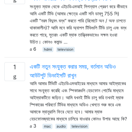
সংযুক্ত ম্যাক থেকে এইচডিএমআই সিগন্যাল প্রেরণ করে কীভাবে
আমি একটি টিভি (আমার ক্ষেত্রে একটি সনি ডাব্লু 755 সি)
একটি "নরম বিদ্যুৎ বন্ধ" করতে পারি (রিমোটে অন / অফ চাপতে
থাকাকালীন)? আমি মনে করি অ্যাপল টিভিগুলি টিভি চালু এবং বন্ধ
করতে পারে, সুতরাং একটি ম্যাক তাত্ত্বিকভাবেও সক্ষম হওয়া
উচিত। কোনও কমান্ড …
6
hdmi
television
একটি নতুন সংযুক্ত করার সময়, বর্তমান অডিও
1
আউটপুট ডিভাইসটি রাখুন
আমি আমার টিভিটি এইচডিএমআইয়ের মাধ্যমে আমার আইম্যাকের
সাথে সংযুক্ত করেছি এবং স্পিকারগুলি হেডফোন পোর্টের মাধ্যমে
আইম্যাকটিতে জড়িত। আমি যখনই টিভি চালু করি তখনই ম্যাক
স্পিকারের পরিবর্তে টিভির মাধ্যমে অডিও খেলতে শুরু করে এবং
আমাকে ম্যানুয়ালি ফিরে যেতে হবে। আমার ম্যাক
হেডফোনজ্যাকের মাধ্যমে চালিয়ে যাওয়ার কোনও উপায় আছে কি?
3
mac
audio
television