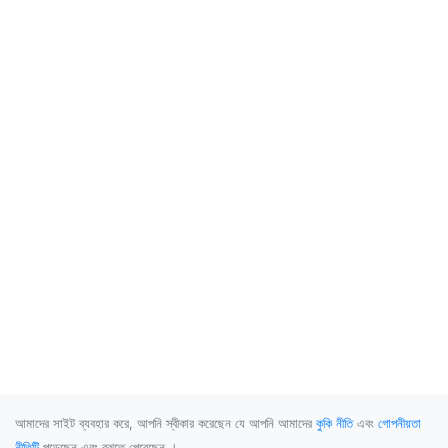
আমাদের সাইট ব্যবহার করে, আপনি স্বীকার করেছেন যে আপনি আমাদের
কুকি নীতি
এবং
গোপনীয়তা
নীতিটি
পড়েছেন এবং বুঝতে পেরেছেন ।