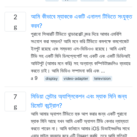
আমি কীভাবে ম্যাককে একটি এনালগ টিভিতে সংযুক্ত
2
করব?
পুরানো সিআরটি টিভিতে থান্ডারবোল্ট বন্দর দিয়ে আমার এমবিপি
সংযোগ করা সম্ভব? আমি মনে করি টিভিতে কমপক্ষে কমপোজেট
ইনপুট রয়েছে এবং সম্ভবত এস-ভিডিওও রয়েছে। আমি একই
টিভি সহ একটি মিনি ডিসপ্লেপোর্ট সহ একটি এবং একটি ডিভিআই
আউটপুট (আমার মনে করি) সহ অন্যান্য কম্পিউটারগুলিও ব্যবহার
করতে চাই। আমি ভিডিও সম্পাদনা করি এবং …
9
display
video-adapter
television
মিডিয়া সেন্টার অ্যাপ্লিকেশন এবং ম্যাক মিনি জন্য
7
রিমোট কন্ট্রোল?
আমি আমার অ্যাপল টিভিতে হুক আপ করার জন্য একটি পুরানো
ম্যাক মিনি আছে যখন আমি একটি অ্যাপল টিভি কেনার ন্যায্যতা
করতে পারেন না। আমি বর্তমানে আমার iOS ডিভাইসগুলির সাথে
এয়ার মাউস ব্যবহার করে এটি নিয়ন্ত্রণ করছি, তবে আমি সত্যিই