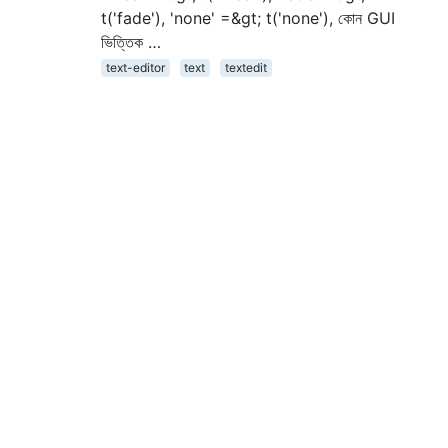
t('fade'), 'none' =&gt; t('none'), কোন GUI
ভিত্তিক …
text-editor
text
textedit