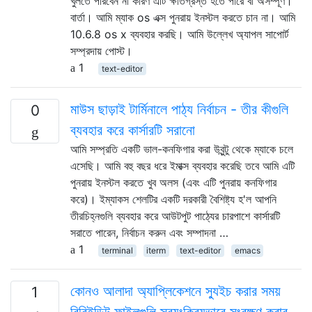
খুলতে পারবেন না কারণ এটি ক্ষতিগ্রস্ত হতে পারে বা অসম্পূর্ণ।
বার্তা। আমি ম্যাক os এক্স পুনরায় ইনস্টল করতে চান না। আমি
10.6.8 os x ব্যবহার করছি। আমি উল্লেখ অ্যাপল সাপোর্ট
সম্প্রদায় পোস্ট।
1
text-editor
মাউস ছাড়াই টার্মিনালে পাঠ্য নির্বাচন - তীর কীগুলি
0
ব্যবহার করে কার্সারটি সরানো
আমি সম্প্রতি একটি ভাল-কনফিগার করা উবুন্টু থেকে ম্যাকে চলে
এসেছি। আমি বহু বছর ধরে ইমাক্স ব্যবহার করেছি তবে আমি এটি
পুনরায় ইনস্টল করতে খুব অলস (এবং এটি পুনরায় কনফিগার
করে)। ইম্যাকস শেলটির একটি দরকারী বৈশিষ্ট্য হ'ল আপনি
তীরচিহ্নগুলি ব্যবহার করে আউটপুট পাঠ্যের চারপাশে কার্সারটি
সরাতে পারেন, নির্বাচন করুন এবং সম্পাদনা …
1
terminal
iterm
text-editor
emacs
কোনও আলাদা অ্যাপ্লিকেশনে স্যুইচ করার সময়
1
বিবিইডিট ফাইলগুলি স্বয়ংক্রিয়ভাবে সংরক্ষণ করার