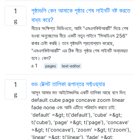
পৃষ্ঠাগুলি কেন আমাকে পৃষ্ঠার শেষ লাইনটি নষ্ট করতে
1
বাধ্য করে?
নীচের সংক্ষিপ্ত ভিডিওতে, আমি "এমএলকিউআরটি" দিয়ে শেষ
হওয়া অনুচ্ছেদের নীচে একটি নতুন লাইনে "সিআইএস 256"
রাখার চেষ্টা করছি। তবে পৃষ্ঠাগুলি প্রত্যাখ্যান করেছে,
"এমএলকিউআরটি" এর ঠিক নীচে পৃষ্ঠার শেষ লাইনটি অব্যবহৃত
হবে। কেন?
1
pages
text-editor
গুড টেক্সট তালিকা রূপান্তর সফ্টওয়্যার
1
আসুন আমার মত আইটেমগুলির একটি তালিকা আছে বলে দিন:
default cube page concave zoom linear
fade none এবং আমি এটিতে পরিবর্তন করতে চাই:
'default' =&gt; t('default'), 'cube' =&gt;
t('cube'), 'page' =&gt; t('page'), 'concave'
=&gt; t('concave'), 'zoom' =&gt; t('zoom'),
'linear' =&gt; t('linear'), 'fade' =&gt;