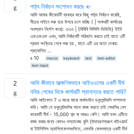
পাঠ্য নির্বাচন সংশোধন করছে ←
আমি আমার কীবোর্ডটি ব্যবহার করে কিছু পাঠ্য নির্বাচন করেছি,
নীচের লাইনে শুরু হয়ে উপরে চলে যাচ্ছি ( | অক্ষরটি কার্সারের
অবস্থান নির্দেশ করে): এএএ | {বিবিবি সিসিসি ডিডিডি} ইইই
এফএফএফ এখন, আমি নির্বাচনটি পরিবর্তন করতে চাই যাতে এটি
প্রথম পংক্তির শেষে শুরু হয় , যাতে এটি এর মতো দেখায়:
প্রত্যাশিত …
10
macos
keyboard
text
text-editor
text-input
আমি কীভাবে তাত্ক্ষণিকভাবে আইওএসের একটি দীর্ঘ
2
নথির শেষের দিকে কার্সারটি স্থানান্তর করতে পারি?
আমি আইফোন 7 এ মাঝে মাঝে মার্কডাউন ডকুমেন্টগুলি সম্পাদনা
করি। আমি যে ডকুমেন্টগুলির সাথে কাজ করতে চাই সেগুলির বেশ
কয়েকটি দীর্ঘ - 15,000 শব্দ বা আরও বেশি। আমি যখন এটিতে
কাজ করার জন্য কোনও দস্তাবেজ খুলি (উদাহরণস্বরূপ বাইওয়ার্ড
বা ইউলিসিস অ্যাপ্লিকেশনগুলিতে, এমনকি কেবলমাত্র একটি দীর্ঘ