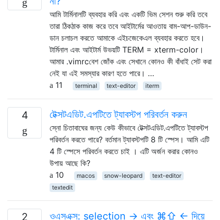
না?
আমি টার্মিনালটি ব্যবহার করি এবং একটি ভিম সেশন শুরু করি তবে
তারা ঠিকঠাক কাজ করে তবে আইটার্মের আওতায় বাম-আপ-ডাউন-
ডান চলাচল করতে আমাকে এইচজেকেএল ব্যবহার করতে হবে।
টার্মিনাল এবং আইটার্ম উভয়টি TERM = xterm-color।
আমার .vimrcবেশ জোঁক এবং সেখানে কোনও কী বাঁধাই সেট করা
নেই যা এই সমস্যার কারণ হতে পারে। …
11
terminal
text-editor
iterm
টেক্সটএডিট.এপটিতে ট্যাবস্টপ পরিবর্তন করুন
4
স্নো চিতাবাঘের জন্য কেউ কীভাবে টেক্সটএডিট.এপটিতে ট্যাবস্টপ
পরিবর্তন করতে পারে? বর্তমান ট্যাবস্টপটি 8 টি স্পেস। আমি এটি
4 টি স্পেসে পরিবর্তন করতে চাই । এটি অর্জন করার কোনও
উপায় আছে কি?
10
macos
snow-leopard
text-editor
textedit
ওএসএক্স: selection → এবং ⌘⇧ ← দিয়ে
2