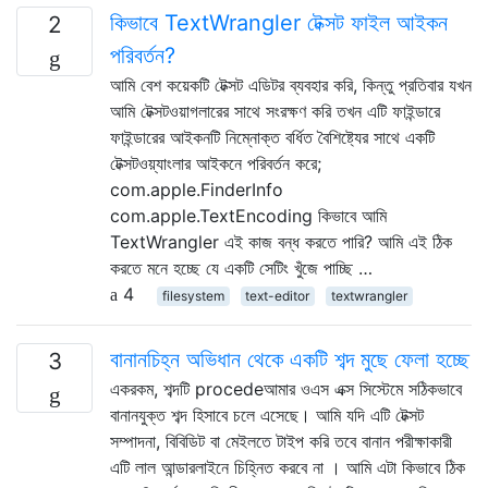
কিভাবে TextWrangler টেক্সট ফাইল আইকন
2
পরিবর্তন?
আমি বেশ কয়েকটি টেক্সট এডিটর ব্যবহার করি, কিন্তু প্রতিবার যখন
আমি টেক্সটওয়াগলারের সাথে সংরক্ষণ করি তখন এটি ফাইন্ডারে
ফাইন্ডারের আইকনটি নিম্নোক্ত বর্ধিত বৈশিষ্ট্যের সাথে একটি
টেক্সটওয়্যাংলার আইকনে পরিবর্তন করে;
com.apple.FinderInfo
com.apple.TextEncoding কিভাবে আমি
TextWrangler এই কাজ বন্ধ করতে পারি? আমি এই ঠিক
করতে মনে হচ্ছে যে একটি সেটিং খুঁজে পাচ্ছি …
4
filesystem
text-editor
textwrangler
বানানচিহ্ন অভিধান থেকে একটি শব্দ মুছে ফেলা হচ্ছে
3
একরকম, শব্দটি procedeআমার ওএস এক্স সিস্টেমে সঠিকভাবে
বানানযুক্ত শব্দ হিসাবে চলে এসেছে। আমি যদি এটি টেক্সট
সম্পাদনা, বিবিডিট বা মেইলতে টাইপ করি তবে বানান পরীক্ষাকারী
এটি লাল আন্ডারলাইনে চিহ্নিত করবে না । আমি এটা কিভাবে ঠিক