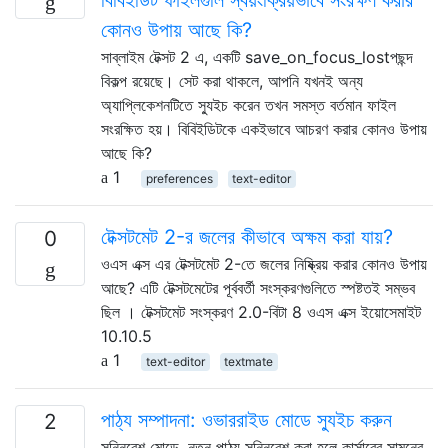
কোনও উপায় আছে কি?
সাব্লাইম টেক্সট 2 এ, একটি save_on_focus_lostপছন্দ
বিকল্প রয়েছে। সেট করা থাকলে, আপনি যখনই অন্য
অ্যাপ্লিকেশনটিতে স্যুইচ করেন তখন সমস্ত বর্তমান ফাইল
সংরক্ষিত হয়। বিবিইডিটকে একইভাবে আচরণ করার কোনও উপায়
আছে কি?
1
preferences
text-editor
টেক্সটমেট 2-র জলের কীভাবে অক্ষম করা যায়?
0
ওএস এক্স এর টেক্সটমেট 2-তে জলের নিষ্ক্রিয় করার কোনও উপায়
আছে? এটি টেক্সটমেটের পূর্ববর্তী সংস্করণগুলিতে স্পষ্টতই সম্ভব
ছিল । টেক্সটমেট সংস্করণ 2.0-বিটা 8 ওএস এক্স ইয়োসেমাইট
10.10.5
1
text-editor
textmate
পাঠ্য সম্পাদনা: ওভাররাইড মোডে স্যুইচ করুন
2
সন্নিবেশ মোডে, নতুন পাঠ্য সন্নিবেশ করা হলে কার্সারের সামনের