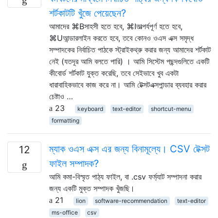
শর্টকাটটি খুঁজে পেয়েছেন?
আমাদের ⌘Bসাহসী হতে হবে, ⌘Iতাত্পর্যপূর্ণ হতে হবে,
⌘Uআন্ডারলাইন করতে হবে, তবে কোনও ওএস এক্স সমৃদ্ধ
সম্পাদকের নির্বাচিত পাঠকে স্ট্রাইকথ্রু করার জন্য আমাদের শর্টকাট
নেই (যতদূর আমি বলতে পারি) । আমি সিস্টেম পছন্দগুলিতে একটি
কীবোর্ড শর্টকাট যুক্ত করেছি, তবে সেইভাবে খুব একটা
ধারাবাহিকভাবে কাজ করে না। আমি টেক্সটএক্সপান্ডার ব্যবহার করার
চেষ্টাও …
23
keyboard
text-editor
shortcut-menu
formatting
ম্যাক ওএস এক্স এর জন্য বিনামূল্যে। CSV টেক্সট
12
ফাইল সম্পাদক?
আমি কমা-বিস্মৃত পাঠ্য ফাইল, বা .csv ফর্ম্যাট সম্পাদনা করার
জন্য একটি মুক্ত সম্পাদক খুঁজছি।
21
lion
software-recommendation
text-editor
ms-office
csv