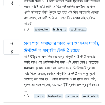
সাব্লাইম টেক্সট 2 এ আমি কীভাবে ডিফল্ট হাইলাইট রঙটি পরিবর্তন
করতে পারি? আমি জানি যে থিম ফাইলগুলির একটিতে আমাকে
একটি হাইলাইট কীটি খুঁজতে হবে তবে এই থিম ফাইলগুলি কোথায়
রাখা হয়েছে তা আমি জানি না। তারা কি কোথাও লাইব্রেরিতে
আছে?
8
text-editor
highlights
sublimetext
কোন পাঠ্য সম্পাদকের আরও ভাল ওএসএক্স সমর্থন,
6
টেক্সটমেট বা সাব্লাইম টেক্সট 2 রয়েছে
আমি উইন্ডোজ এবং লিনাক্সের জন্য সাব্লাইম টেক্সট 2 ব্যবহার
করছি কারণ এই প্ল্যাটফর্মগুলির জন্য এটি কেবল সেরা। যাইহোক,
ওএসএক্স ব্যবহার করার সময় আমার কাছে টেক্সটমেকটি ব্যবহার
করার বিকল্প রয়েছে, যেখানে সাব্লাইম টেক্সট 2 এর অনুপ্রেরণা
পেয়েছে বলে মনে হয়। কোন সম্পাদক ওএসএক্সের সাথে গতি,
ব্যবহারের সহজলভ্যতা, ওএসএক্স ইন্টিগ্রেশন এবং প্রাকৃতিকভাবে
…
8
macos
text-editor
textmate
sublimetext