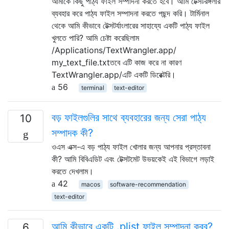
আমাকে কিছু পাঠ্য ফাইল সম্পাদনা করতে হবে। আমি টেক্সটরঙ্গলার
ব্যবহার করে পাঠ্য ফাইল সম্পাদনা করতে পছন্দ করি। টার্মিনাল
থেকে আমি কীভাবে টেক্সটর্যাংলারের সাহায্যে একটি পাঠ্য ফাইল
খুলতে পারি? আমি চেষ্টা করেছিলাম
/Applications/TextWrangler.app/
my_text_file.txtতবে এটি কাজ করে না কারণ
TextWrangler.app/এটি একটি ডিরেক্টরি।
56
terminal
text-editor
বড় ফাইলগুলির সাথে ব্যবহারের জন্য সেরা পাঠ্য
10
সম্পাদক কী?
ওএস এক্স-এ বড় পাঠ্য ফাইল খোলার জন্য আপনার প্রস্তাবনা
কী? আমি বিবিএডিট এবং টেক্সটমেট উভয়কেই এই বিভাগে লড়াই
করতে দেখলাম।
42
macos
software-recommendation
text-editor
আমি কীভাবে একটি .plist ফাইল সম্পাদনা করব?
6