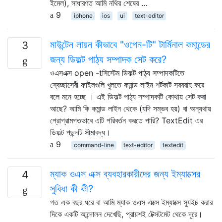
ইমেল), সাধারণত আমি নথির শেষের …
9
iphone
ios
ui
text-editor
মাউন্টেন লায়ন কীভাবে "ওপেন-টি" টার্মিনাল কমান্ডের
3
জন্য ডিফল্ট পাঠ্য সম্পাদক সেট করে?
ওএসএক্স open -tসিস্টেম ডিফল্ট পাঠ্য সম্পাদকটিতে
স্বেচ্ছাসেবী ফাইলগুলি খুলতে কমান্ড লাইন শর্টকাট সরবরাহ করে
বলে মনে হচ্ছে । এই ডিফল্ট পাঠ্য সম্পাদকটি কোথায় সেট করা
আছে? আমি কি কমান্ড লাইন থেকে (যদি সম্ভব হয়) বা অন্যথায়
প্রোগ্রামগতভাবে এটি পরিবর্তন করতে পারি? TextEdit এর
ডিফল্ট পছন্দটি সীমাবদ্ধ।
9
command-line
text-editor
textedit
ম্যাক ওএস এক্স ব্যবহারকারীদের জন্য ইম্যাক্সের
4
সুবিধা কী কী?
গত এক বছর ধরে বা আমি ম্যাক ওএস এক্সে ইম্যাক্সে স্যুইচ করার
দিকে একটি আন্দোলন দেখেছি, প্রায়শই টেক্সটমেট থেকে দূরে।