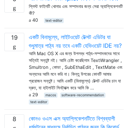
প্লিস্ট ফাইলটি খোলার এবং সম্পাদনার জন্য সেরা অ্যাপ্লিকেশনটি
কী?
40
text-editor
একটি বিনামূল্যে, লাইটওয়েট টেক্সট এডিটর যা
19
শুধুমাত্র পাঠ্য নয় তবে একটি হেভিওয়েট IDE নয়?
আমি Mac OS X এর জন্য উপলব্ধ পাঠ্য-সম্পাদকদের সাথে
সত্যিই সন্তুষ্ট নই। আমি চেষ্টা করেছিলাম TextWrangler ,
Smultron , কোডা , SubEthaEdit , TextMate এবং
অন্যদের আমি মনে করি না। কিন্তু উপরের কোনটি আমার
প্রয়োজন সন্তুষ্ট। আমি একটি (বিনামূল্যে) টেক্সট এডিটর চান যা
দ্রুত, যা হাইলাইট সিনট্যাক্স করে আমি কি …
29
macos
software-recommendation
text-editor
কোনও ওএস এক্স অ্যাপ্লিকেশনটিতে বিশ্বব্যাপী
8
ধর্মঘটনের মাধ্যমে নির্বাচিত পাঠ্যর জন্য কি কিবোর্ড