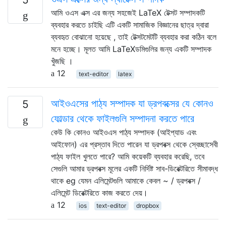
আমি ওএস এক্স এর জন্য সহজেই LaTeX টেক্সট সম্পাদকটি
ব্যবহার করতে চাইছি এটি একটি সামাজিক বিজ্ঞানের ছাত্র দ্বারা
ব্যবহৃত বোঝানো হয়েছে , তাই টেক্সটমেটটি ব্যবহার করা কঠিন বলে
মনে হচ্ছে। মূলত আমি LaTeXডমিগুলির জন্য একটি সম্পাদক
খুঁজছি ।
12
text-editor
latex
আইওএসের পাঠ্য সম্পাদক যা ড্রপবক্সের যে কোনও
5
ফোল্ডার থেকে ফাইলগুলি সম্পাদনা করতে পারে
কেউ কি কোনও আইওএস পাঠ্য সম্পাদক (আইপ্যাড এবং
আইফোন) এর প্রস্তাব দিতে পারেন যা ড্রপবক্স থেকে স্বেচ্ছাসেবী
পাঠ্য ফাইল খুলতে পারে? আমি কয়েকটি ব্যবহার করেছি, তবে
সেগুলি আমার ড্রপবক্স মূলের একটি নির্দিষ্ট সাব-ডিরেক্টরিতে সীমাবদ্ধ
থাকে eg যেমন এলিমেন্টগুলি আমাকে কেবল ~ / ড্রপবক্স /
এলিমেন্ট ডিরেক্টরিতে কাজ করতে দেয়।
12
ios
text-editor
dropbox