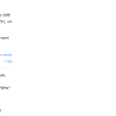
র্দিষ্ট
ফাইল, এবং
রামর্শ
িও বার্তেলো
সূত্র
েসিং
"রিলিজ"
ি