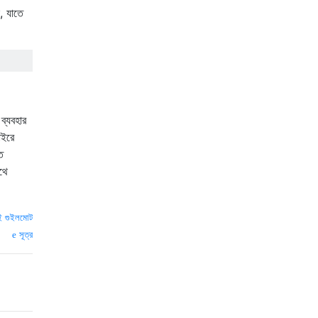
ন, যাতে
ব্যবহার
াইরে
ত
াথে
ই গুইলমোট
সূত্র