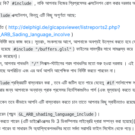
ছে কি?
, নাকি আপনার নিজের প্রিপ্রসেসর এক্সটেনশন রোল করার দরকার
#include
এক্সটেনশন, কিন্তু এটি কিছু অপূর্ণতা আছে:
clude
থিত (
http://delphigl.de/glcapsviewer/listreports2.php?
L_ARB_Sading_language_incolve
)
লি নির্দিষ্ট করে কাজ করে। সুতরাং, সংকলনের আগে, আপনাকে অবশ্যই উল্লেখ করতে হবে যে স
 হয়েছে
) ফাইলের সামগ্রীর সাথে সামঞ্জস্য করে
#include "/buffers.glsl"
ড করেছেন)।
েন, আপনার পাথগুলি
লিনাক্স-স্টাইলের পরম পাথগুলির মতো শুরু হওয়া দরকার । এই
"/"
 কাছে অপরিচিত এবং এর অর্থ আপনি আপেক্ষিক পাথ নির্দিষ্ট করতে পারবেন না।
প্রক্রিয়াটি বাস্তবায়ন করা , তবে এটি জটিল হতে পারে যেহেতু
শর্তসাপেক্ষ
lude
#if
র জন্য আপনাকে অন্যান্য প্রাক প্রসেসর নির্দেশিকাগুলিও পার্স (এবং মূল্যায়ন) করতে হ
াকেন তবে কীভাবে আপনি এটি বাস্তবায়ন করতে চান তাতে আপনার কিছু স্বাধীনতাও রয়েছ
রেন (পছন্দ
)।
GL_ARB_shading_language_include
ট করতে পারেন (এটি ডাইরেক্টএক্সের ডি 3 ডিকম্পিলার লাইব্রেরি দ্বারা সম্পন্ন করা হয়েছে)
পারেন যা সাধারন সি অ্যাপ্লিকেশনগুলির মতো সর্বদা সরাসরি ফাইল সিস্টেম থেকে পড়ে।