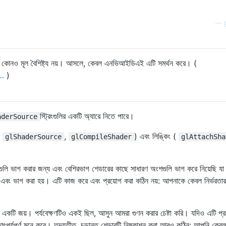
—
 কোনও মূল বৈশিষ্ট্য নয়। আসলে, কেবল এনভিআইডিএই এটি সমর্থন করে। (
/…
)
স্ট্রিংগুলির একটি অ্যারে নিতে পারে।
aderSource
(
,
) এবং লিঙ্কিং (
glShaderSource
glCompileShader
glAttachSha
েডারগুলি ভাগ করার জন্য এবং বেশিরভাগ শেডারের কাছে সাধারণ অংশগুলি ভাগ করে নিয়েছি যা
এবং ভাগ করা হয়। এটি কাজ করে এবং প্রয়োগ করা কঠিন নয়: আপনাকে কেবল নির্ভরতার
এটি একটি জয়। পর্যবেক্ষণটিও একই ছিল, আসুন আমরা গুণন করার চেষ্টা করি। যদিও এটি প্র
াৎপর্যপূর্ণ মনে করে। তদ্ব্যতীত, চূড়ান্ত শেডারটি নিষ্কাশন করা আরও কঠিন: আপনি কেবল 