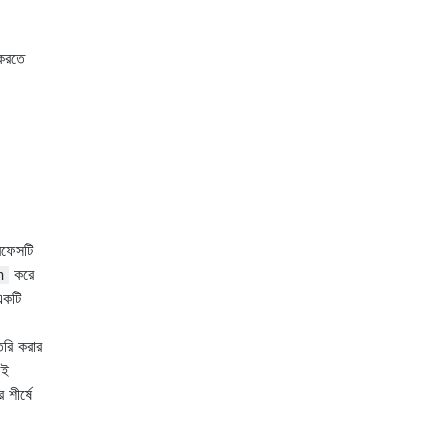
 করতে
রফেসটি
করে
n
 একটি
ৈরি করার
েই
শীর্ষে