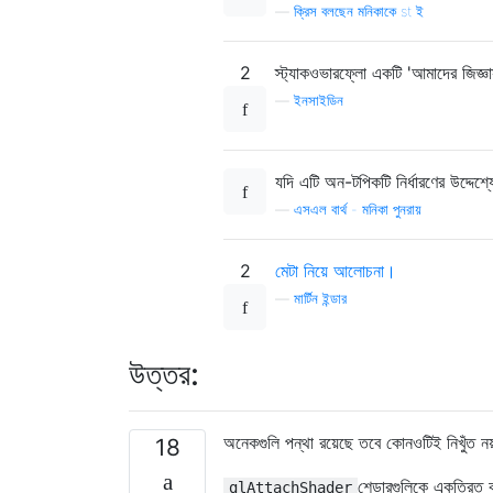
—
ক্রিস বলছেন মনিকাকে st ই
2
স্ট্যাকওভারফ্লো একটি 'আমাদের জিজ্ঞ
—
ইনসাইডিন
যদি এটি অন-টপিকটি নির্ধারণের উদ্দেশ্যে
—
এসএল বার্থ - মনিকা পুনরায়
2
মেটা নিয়ে আলোচনা।
—
মার্টিন ইন্ডার
উত্তর:
অনেকগুলি পন্থা রয়েছে তবে কোনওটিই নিখুঁত ন
18
শেডারগুলিকে একত্রিত ক
glAttachShader