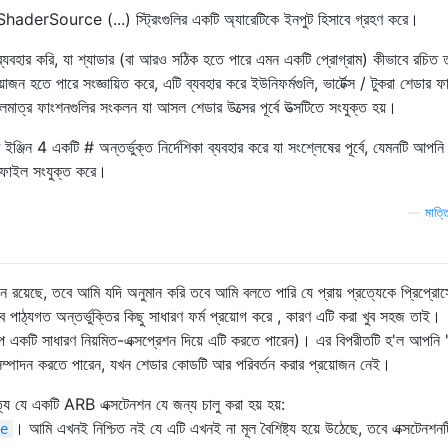
ShaderSource (...) স্ট্রিংগুলির একটি অ্যারেটিকে ইনপুট হিসাবে গ্রহণ করে।
হার করি, যা শ্যাডার (বা আরও সঠিক হতে পারে এমন একটি প্রোগ্রাম) কীভাবে রচিত তা নি
জন হতে পারে সংজ্ঞায়িত করে, এটি ব্যবহার করে ইউনিফর্মগুলি, ভার্টেক্স / টুকরা শেডার 
াত্র ফাংশনগুলির সংকলন যা আসল শেডার উত্সের পূর্বে উত্সটিতে সংযুক্ত হয়।
ন 4 একটি # অন্তর্ভুক্ত নির্দেশিকা ব্যবহার করে যা সংশ্লেষের পূর্বে, যেমনটি আপনি প
গিক ফাইল সংযুক্ত করে।
—
মাত্ত
 রয়েছে, তবে আমি যদি অনুমান করি তবে আমি বলতে পারি যে প্রায় প্রত্যেকে প্রিপ্রোস
ে পাঠ্যগত অন্তর্ভুক্তির কিছু সাধারণ ফর্ম প্রয়োগ করে , কারণ এটি করা খুব সহজ তাই।
রূপ একটি সাধারণ নিয়মিত-এক্সপ্রেশন দিয়ে এটি করতে পারেন)। এর বিপরীতটি হ'ল আপনি 
সম্পাদন করতে পারেন, যখন শেডার কোডটি আর পরিবর্তন করার প্রয়োজন নেই।
য যে একটি ARB এক্সটেনশন যে জন্য চালু করা হয় হয়:
। আমি এখনই নিশ্চিত নই যে এটি এখনই না মূল বৈশিষ্ট্য হয়ে উঠেছে, তবে এক্সটেনশনট
e