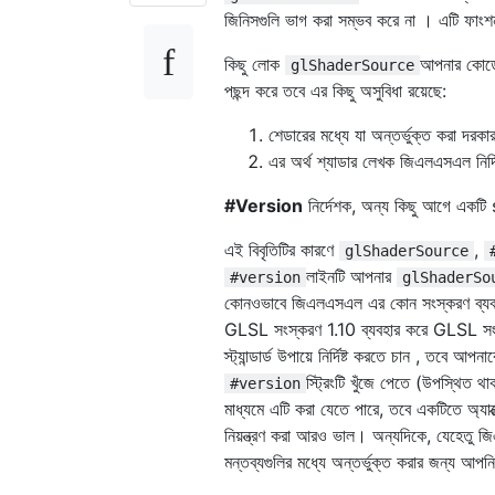
জিনিসগুলি ভাগ করা সম্ভব করে না । এটি ফাং
কিছু লোক
আপনার কোডের
glShaderSource
পছন্দ করে তবে এর কিছু অসুবিধা রয়েছে:
শেডারের মধ্যে যা অন্তর্ভুক্ত করা দরক
এর অর্থ শ্যাডার লেখক জিএলএসএল নির্
#Version
নির্দেশক, অন্য কিছু আগে একটি
এই বিবৃতিটির কারণে
,
glShaderSource
লাইনটি আপনার
#version
glShaderSo
কোনওভাবে জিএলএসএল এর কোন সংস্করণ ব্যবহার
GLSL সংস্করণ 1.10 ব্যবহার করে GLSL সং
স্ট্যান্ডার্ড উপায়ে নির্দিষ্ট করতে চান , তবে আপনা
স্ট্রিংটি খুঁজে পেতে (উপস্থিত
#version
মাধ্যমে এটি করা যেতে পারে, তবে একটিতে অ্যাক
নিয়ন্ত্রণ করা আরও ভাল। অন্যদিকে, যেহেতু
মন্তব্যগুলির মধ্যে অন্তর্ভুক্ত করার জন্য আপ