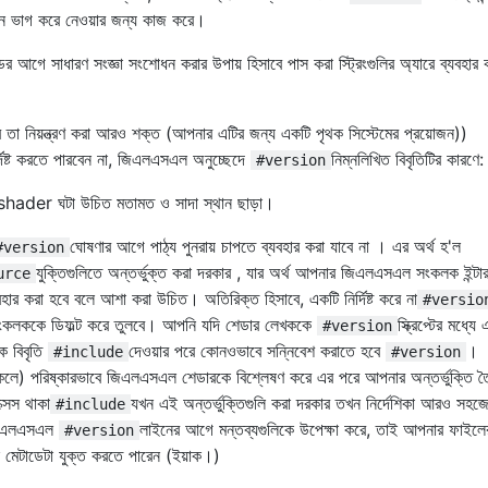
শন ভাগ করে নেওয়ার জন্য কাজ করে।
 আগে সাধারণ সংজ্ঞা সংশোধন করার উপায় হিসাবে পাস করা স্ট্রিংগুলির অ্যারে ব্যবহার
ার তা নিয়ন্ত্রণ করা আরও শক্ত (আপনার এটির জন্য একটি পৃথক সিস্টেমের প্রয়োজন))
দিষ্ট করতে পারবেন না, জিএলএসএল অনুচ্ছেদে
নিম্নলিখিত বিবৃতিটির কারণে:
#version
 shader ঘটা উচিত মতামত ও সাদা স্থান ছাড়া।
ঘোষণার আগে পাঠ্য পুনরায় চাপতে ব্যবহার করা যাবে না । এর অর্থ হ'ল
#version
যুক্তিগুলিতে অন্তর্ভুক্ত করা দরকার , যার অর্থ আপনার জিএলএসএল সংকলক ইন্টা
urce
 করা হবে বলে আশা করা উচিত। অতিরিক্ত হিসাবে, একটি নির্দিষ্ট করে না
#versio
কলককে ডিফল্ট করে তুলবে। আপনি যদি শেডার লেখককে
স্ক্রিপ্টের মধ্যে
#version
কে বিবৃতি
দেওয়ার পরে কোনওভাবে সন্নিবেশ করাতে হবে
।
#include
#version
 থাকলে) পরিষ্কারভাবে জিএলএসএল শেডারকে বিশ্লেষণ করে এর পরে আপনার অন্তর্ভুক্তি ত
্সেস থাকা
যখন এই অন্তর্ভুক্তিগুলি করা দরকার তখন নির্দেশিকা আরও সহজ
#include
 জিএলএসএল
লাইনের আগে মন্তব্যগুলিকে উপেক্ষা করে, তাই আপনার ফাইলের 
#version
নি মেটাডেটা যুক্ত করতে পারেন (ইয়াক।)