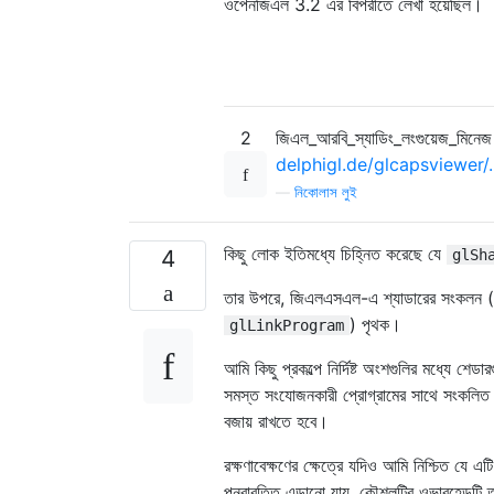
ওপেনজিএল 3.2 এর বিপরীতে লেখা হয়েছিল।
2
জিএল_আরবি_স্যাডিং_লংগুয়েজ_মিনেজ
delphigl.de/glcapsviewer
—
নিকোলাস লুই
কিছু লোক ইতিমধ্যে চিহ্নিত করেছে যে
4
glSh
তার উপরে, জিএলএসএল-এ শ্যাডারের সংকলন 
) পৃথক।
glLinkProgram
আমি কিছু প্রকল্পে নির্দিষ্ট অংশগুলির মধ্যে শ
সমস্ত সংযোজনকারী প্রোগ্রামের সাথে সংকলিত 
বজায় রাখতে হবে।
রক্ষণাবেক্ষণের ক্ষেত্রে যদিও আমি নিশ্চিত যে 
পুনরাবৃত্তি এড়ানো যায়, কৌশলটির ওভারহেডটি ত