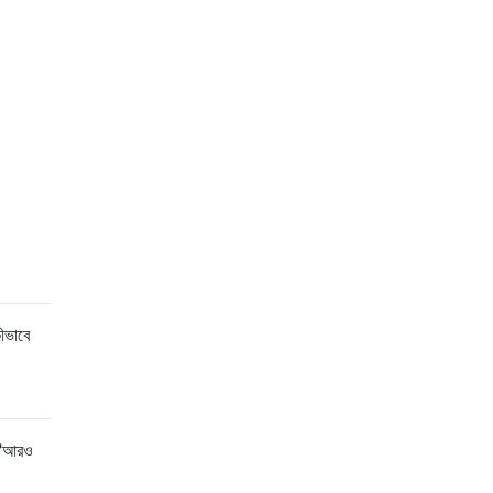
ীভাবে
/ "আরও