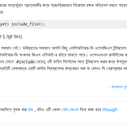
রের অন্তর্ভুক্ত প্রত্যেকটির জন্য স্বয়ংক্রিয়ভাবে শিরোনাম রক্ষক সন্নিবেশ করতে পারে
য়:
 ট্রেন্ট রিড))
জ সমাধান নেই। ভবিষ্যতের সমাধানে আপনি কিছু এসপিআইআর-ভি ওপেনজিএল ইন্টারফেস 
এসপিআইআর-ভি সংকলক জিএল এপিআই-র বাইরে থাকতে পারে। ওপেনএলএল রানটাইমের ব
 করে তোলে
যেহেতু এটি ফাইল সিস্টেমের সাথে ইন্টারফেস করার জন্য উপযুক্
#include
পদ্ধতিটি কেবলমাত্র একটি কাস্টম প্রিপ্রসেসর বাস্তবায়ন করা যা কোনও সি প্রোগ্রামার স
—
নিকোলাস লু
উলগুলিতে পৃথক করা
যায়
, যদিও এটি কেবল
নোড.জেএস
দিয়ে কাজ করে
though