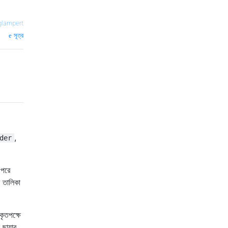
glampert
সূত্র
,
der
 পরে
 তালিকা
কৃতপক্ষে
ছায়ার