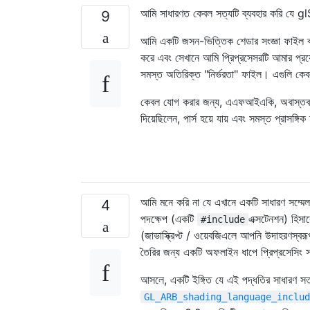
আমি সাধারণত কেবল সত্যটি ব্যবহার করি যে gl
9
আমি একটি জসন-ভিত্তিক শেডার সংজ্ঞা ফাইল ব্যব
করে এবং সেখানে আমি প্রিপ্রসেসরটি আমার প্রয়ো
সমস্ত অতিরিক্ত "নির্ভরতা" ফাইল। এগুলি কেবলম
কেবল যোগ করার জন্য, এএফআইএকি, অবাস্তব ইঞ্জি
দিয়েছিলেন, পার্স হয়ে যায় এবং সমস্ত প্রাসঙ্
আমি মনে করি না যে এখানে একটি সাধারণ সম্মেলন
4
পদক্ষেপ (একটি
এক্সটেনশন) হিসাব
#include
(জাভাস্ক্রিপ্ট / ওয়েবজিএলে আপনি উদাহরণস্ব
তৈরির জন্য একটি অফলাইন ধাপে প্রিপ্রসেসিং 
আসলে, একটি ইঙ্গিত যে এই পদ্ধতির সাধারণ সত্
GL_ARB_shading_language_includ