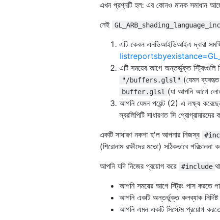
এখন প্রশ্নটি হল: এর কোনও মানক সমাধান আ
নেই
GL_ARB_shading_language_in
এটি কেবল এনভিআইডিআইএ দ্বারা সমর্
listreportsbyexistance=G
এটি সময়ের আগে অন্তর্ভুক্ত স্ট্রিংগু
(যেমন ব্যবহৃত
"/buffers.glsl"
(যা আপনি আগে লো
buffer.glsl
আপনি যেমন পয়েন্ট (2) এ লক্ষ্য করেছ
স্বরলিপিটি সাধারণত সি প্রোগ্রামারদের
একটি সাধারণ নকশা হ'ল আপনার নিজস্ব
#inc
(শিরোনাম রক্ষীদের মতো) সঠিকভাবে পরিচালনা করা
আপনি যদি নিজের প্রয়োগ করে
থ
#include
আপনি সময়ের আগে স্ট্রিং পাস করতে পা
আপনি একটি অন্তর্ভুক্ত কলব্যাক নির্দিষ্
আপনি এমন একটি সিস্টেম প্রয়োগ করতে 