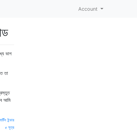
Account
োড
্যে ভাগ
িত তা
রস্তুত
তবে আমি
মার্টিন ইন্ডার
সূত্র