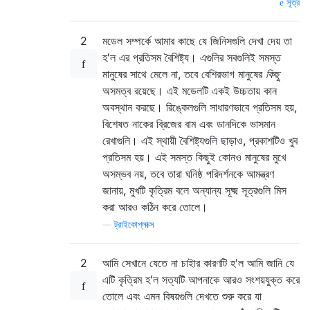
সূত্র
2
মডেল সম্পর্কে আমার কাছে যে জিনিসগুলি দেখা দেয় তা
হ'ল এর প্রতিসম বৈশিষ্ট্য। এগুলির সবগুলিই সমস্ত
মানুষের সাথে মেলে না, তবে বেশিরভাগ মানুষের
কিছু
অসমত্ব রয়েছে। এই মডেলটি একই উচ্চতায় কান
অবস্থান করছে। রিঙ্কেলগুলি সাধারণভাবে প্রতিসম হয়,
বিশেষত নাকের ব্রিজের বাম এবং ডানদিকে ভাসমান
রেখাগুলি। এই স্থায়ী বৈশিষ্ট্যগুলি ছাড়াও, প্রকাশটিও খুব
প্রতিসম হয়। এই সমস্ত কিছুই কোনও মানুষের মুখে
অসম্ভব নয়, তবে তারা ঘনিষ্ঠ পরিদর্শনকে আমন্ত্রণ
জানায়, মুখটি কৃত্রিম বলে অন্যান্য সূক্ষ্ম সূত্রগুলি মিস
করা আরও কঠিন করে তোলে।
—
ট্রাইকোপ্লাক্স
2
আমি সেখানে যেতে না চাইার কারণটি হ'ল আমি জানি যে
এটি কৃত্রিম হ'ল সত্যটি আপনাকে আরও সংশয়যুক্ত করে
তোলে এবং এমন বিষয়গুলি দেখতে শুরু করে যা