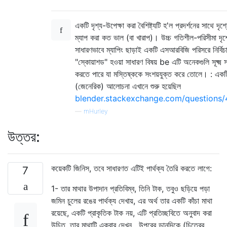
একটি দৃশ্য-উপেক্ষা করা বৈশিষ্ট্যটি হ'ল প্রদর্শনের সাথে দৃশ্
ম্যাপ করা কত ভাল (বা খারাপ)। উচ্চ গতিশীল-পরিসীমা দৃশ্
সাধারণভাবে ম্যাপিং ছাড়াই একটি এসআরবিজি পরিসরে নির্বিচ
"স্কোয়াশড" হওয়া সাধারণ বিষয় be এটি অনেকগুলি সূক্ষ্ম 
করতে পারে যা মস্তিষ্ককে সংশয়যুক্ত করে তোলে। : একট
(জেনেরিক) আলোচনা এখানে শুরু হয়েছিল
blender.stackexchange.com/questions/4
—
mHurley
উত্তর:
কয়েকটি জিনিস, তবে সাধারণত এটিই পার্থক্য তৈরি করতে লাগে:
7
1- তার মাথার উপাদান প্রতিবিম্ব, তিনি টাক, তবুও ছড়িয়ে পড়া
জমিন চুলের রঙের পার্থক্য দেখায়, এর অর্থ তার একটি কাঁচা মাথা
রয়েছে, একটি প্রাকৃতিক টাক নয়, এটি প্রতিচ্ছবিতে অনুবাদ করা
উচিত, তার মাথাটি একবার দেখুন , উপরের ডানদিকে (চিত্রের