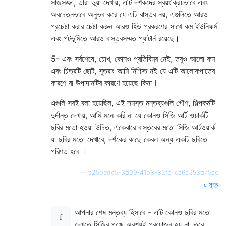
সাজসজ্জা, তারা ভুয়া দেখায়, এটি দর্শকদের স্বয়ংক্রিয়ভাবে এবং
অবচেতনভাবে অনুভব করে যে এটি বাস্তব নয়, এগুলিতে আরও
প্রচেষ্টা করার চেষ্টা করুন আরও হিউ প্রকরণের সাথে কম ইউনিফর্ম
এবং পটভূমিতে আরও বাস্তবসম্মত প্যাটার্ন রয়েছে।
5- এবং সর্বশেষে, চোখ, কোনও প্রতিবিম্ব নেই, তবুও আলো কম
এবং চিত্রটি ছোট, সুতরাং আমি নিশ্চিত নই যে এটি আলোকপাতের
কারণে বা উপাদানটির কারণে হয়েছে কিনা I
এগুলি সবই বলা হয়েছিল, এই সমস্ত মন্তব্যগুলি গৌণ, শিল্পকর্মটি
দুর্দান্ত দেখায়, আমি মনে করি না যে কোনও সিজি আর্ট ওয়ার্কটি
ছবির মতো হওয়া উচিত, একেবারে বাস্তবের মতো সিজি আর্টওয়ার্ক
যা ছবির মতো দেখাবে, দর্শকের কাছে কেবল অন্য একটি ছবিতে
পরিণত হবে ।
—
a25bedc5-3d09-41b8-82fb-ea6c353d75ae
সূত্র
আপনার শেষ মন্তব্য হিসাবে - এটি কোনও ছবির মতো
দেখতে সিজির পক্ষে অবশ্যই প্রয়োজন হয় না, তবে