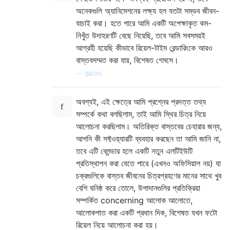
অনেকগুলি অ্যানিমেশনের লক্ষ্য হল যতটা সম্ভব জীবন-
যাচাই করা। হতে পারে আমি একটি অপেক্ষাকৃত কম-
নিখুঁত উদাহরণটি বেছে নিয়েছি, তবে আমি সবসময়ই
আগ্রহী হয়েছি কীভাবে রিয়েল-টাইম রেন্ডারিংকে আরও
বাস্তবসম্মত করা যায়, বিশেষত গেমসে।
—
galois
অবশ্যই, এই ক্ষেত্রে আমি প্রশ্নের প্রদত্ত তথ্য
সম্পর্কে কথা বলছিলাম, তাই আমি স্থির চিত্র নিয়ে
আলোচনা করছিলাম। অতিরিক্ত বাস্তবের চেহারার জন্য,
আপনি কী সফ্টওয়্যারটি ব্যবহার করছেন তা আমি জানি না,
তবে এটি ব্লেন্ডার হলে একটি নতুন এলটিইউটি
প্রতিস্থাপন করা যেতে পারে (এখনও অফিসিয়াল নয়) যা
চক্রগুলিকে বাস্তব জীবনের চিত্রগ্রহণের মানের সাথে খুব
বেশি ঘনিষ্ঠ করে তোলে, উপাদানগুলির প্রতিক্রিয়া
সম্পর্কিত concerning আলোক আলোতে,
আলোকপাত করা একটি প্রধান দিক, বিশেষত যখন ফটো
রিয়েল নিয়ে আলোচনা করা হয়।