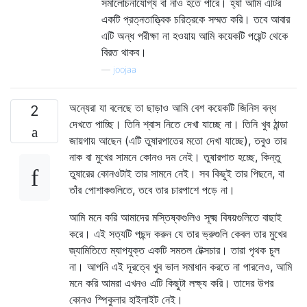
সমালোচনাযোগ্য বা নাও হতে পারে। হ্যাঁ আমি এটির
একটি প্রত্নতাত্ত্বিক চরিত্রকে সম্মত করি। তবে আবার
এটি অন্ধ পরীক্ষা না হওয়ায় আমি কয়েকটি পয়েন্ট থেকে
বিরত থাকব।
—
joojaa
অন্যেরা যা বলেছে তা ছাড়াও আমি বেশ কয়েকটি জিনিস বন্ধ
2
দেখতে পাচ্ছি। তিনি শ্বাস নিতে দেখা যাচ্ছে না। তিনি খুব ঠান্ডা
জায়গায় আছেন (এটি তুষারপাতের মতো দেখা যাচ্ছে), তবুও তার
নাক বা মুখের সামনে কোনও দম নেই। তুষারপাত হচ্ছে, কিন্তু
তুষারের কোনওটাই তার সামনে নেই। সব কিছুই তার পিছনে, বা
তাঁর পোশাকগুলিতে, তবে তার চারপাশে পড়ে না।
আমি মনে করি আমাদের মস্তিষ্কগুলিও সূক্ষ্ম বিষয়গুলিতে বাছাই
করে। এই সত্যটি পছন্দ করুন যে তার ভ্রুগুলি কেবল তার মুখের
জ্যামিতিতে ম্যাপযুক্ত একটি সমতল টেক্সচার। তারা পৃথক চুল
না। আপনি এই দূরত্বে খুব ভাল সমাধান করতে না পারলেও, আমি
মনে করি আমরা এখনও এটি কিছুটা লক্ষ্য করি। তাদের উপর
কোনও স্পিকুলার হাইলাইট নেই।