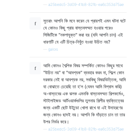
—
a25bedc5-3d09-41b8-82fb-ea6c353d75ae
সুতরাং আপনি কি মনে করেন যে প্রায়শই এমন ঘটনা ঘটে
যে কোনও কিছু প্রায় বাস্তবসম্মত হওয়ার পরেও
সিজিটিকে "নকশাযুক্ত" করা হয় (যদি আপনি চান) এই
ধারণাটি যে এটি চিত্র-নিখুঁত হওয়া উচিত নয়?
—
galois
আমি কোনও শৈল্পিক বিষয় সম্পর্কিত কোনও কিছুর সাথে
"উচিত নয়" বা "আবশ্যক" ব্যবহার করব না, শিল্পে কোন
দরকার নেই বা আবশ্যক নয়, সবকিছু বিষয়ভিত্তিক, আমি
যা বোঝাতে চেয়েছি তা হ'ল (যেমন আমি বিশ্বাস করি)
অ-বাস্তবের এক ঝলক এমনকি বাস্তবসম্মত শিল্পকর্মেও,
স্টাইলাইজড আর্টওয়ার্কগুলির তুলনায় শিল্পীর ব্যক্তিত্বের
জন্য একটি ছোট উইন্ডো খোলা রাখে যা এই উদাহরণের
জন্য কোনও ছাদই নয়। আপনি কি দাঁড়াতে চান তা তার
উপর নির্ভর করে।
—
a25bedc5-3d09-41b8-82fb-ea6c353d75ae