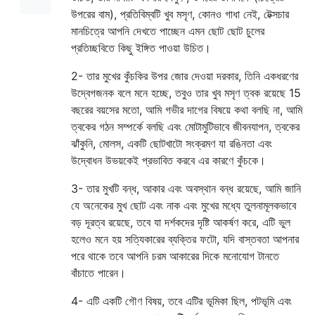
উপরের বাম), প্রতিবিম্বটি খুব মসৃণ, কোনও গাধা নেই, টেক্সচার
মানচিত্রে আপনি দেখতে পাচ্ছেন এমন ছোট ছোট চুলের
প্রতিচ্ছবিতে কিছু ইঙ্গিত পাওয়া উচিত।
2- তার মুখের কুঁচকির উপর জোর দেওয়া দরকার, তিনি একধরণের
উদ্বেগজনক বলে মনে হচ্ছে, তবুও তার খুব মসৃণ ত্বক রয়েছে 15
বছরের বয়সের মতো, আমি গভীর দাগের বিষয়ে কথা বলছি না, আমি
ত্বকের গঠন সম্পর্কে বলছি এবং মোটামুটিভাবে জীবনযাপন, ত্বকের
ঝাঁকুনি, মোলস, একটি ছোটখাটো সংক্রমণ যা রঙিনতা এবং
উদ্বোধন উভয়কেই প্রভাবিত করবে এর কারণে কুঁচকে।
3- তার মুখটি বন্ধ, আকার এবং অবস্থান বন্ধ রয়েছে, আমি জানি
যে অনেকের মুখ ছোট এবং নাক এবং মুখের মধ্যে তুলনামূলকভাবে
বড় দূরত্ব রয়েছে, তবে যা দর্শকদের দৃষ্টি আকর্ষণ করে, এটি ভুল
হলেও মনে হয় সত্যিকারের ব্যক্তির ফটো, যদি বাস্তবতা আপনার
পরে থাকে তবে আপনি চরম আকারের দিকে মনোযোগ টানতে
বাঁচাতে পারেন।
4- এটি একটি গৌণ বিষয়, তবে এটির ভূমিকা ছিল, পটভূমি এবং