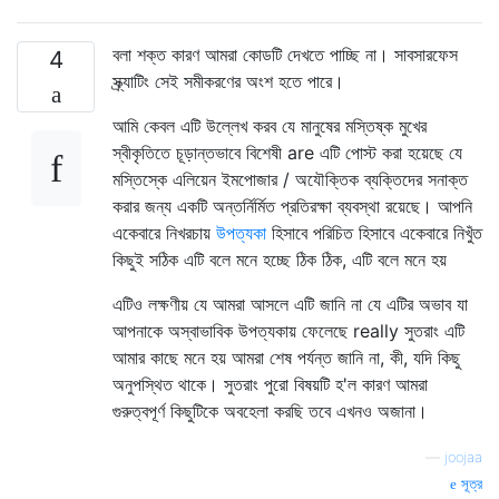
বলা শক্ত কারণ আমরা কোডটি দেখতে পাচ্ছি না। সাবসারফেস
4
স্ক্র্যাটিং সেই সমীকরণের অংশ হতে পারে।
আমি কেবল এটি উল্লেখ করব যে মানুষের মস্তিষ্ক মুখের
স্বীকৃতিতে চূড়ান্তভাবে বিশেষী are এটি পোস্ট করা হয়েছে যে
মস্তিস্কে এলিয়েন ইমপোজার / অযৌক্তিক ব্যক্তিদের সনাক্ত
করার জন্য একটি অন্তর্নির্মিত প্রতিরক্ষা ব্যবস্থা রয়েছে। আপনি
একেবারে নিখরচায়
উপত্যকা
হিসাবে পরিচিত হিসাবে একেবারে নিখুঁত
কিছুই সঠিক এটি বলে মনে হচ্ছে ঠিক ঠিক, এটি বলে মনে হয়
এটিও লক্ষণীয় যে আমরা আসলে এটি জানি না যে এটির অভাব যা
আপনাকে অস্বাভাবিক উপত্যকায় ফেলেছে really সুতরাং এটি
আমার কাছে মনে হয় আমরা শেষ পর্যন্ত জানি না, কী, যদি কিছু
অনুপস্থিত থাকে। সুতরাং পুরো বিষয়টি হ'ল কারণ আমরা
গুরুত্বপূর্ণ কিছুটিকে অবহেলা করছি তবে এখনও অজানা।
—
joojaa
সূত্র