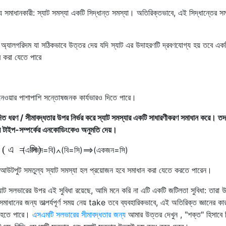
 সমাধানকারী: স্যাট সমস্যা একটি সিদ্ধান্ত সমস্যা। অতিরিক্তভাবে, এই সিদ্ধান্তের সম
টি অ্যালগরিদম যা সঠিকভাবে উত্তর দেয় যদি স্যাট এর উদাহরণটি দ্রবণযোগ্য হয় তবে এক
র করা যেতে পারে
ত নেওয়ার পাশাপাশি সন্তোষজনক কার্যভারও দিতে পারে।
ত ধরণ / সীমাবদ্ধতার উপর নির্ভর করে স্যাট সমস্যার একটি সাধারণীকরণ সমাধান করে। তদ
তরের টাইপ-সম্পর্কের এনকোডিংকেও অনুমতি দেয়।
(
এ
=
সি
)
(
একজন
=
বি
)
∧
(
বি
=
সি
)
⟹
(
একজন
=
সি
)
উটপুট সমতুল্য স্যাট সমস্যা হল প্রয়োজন হবে সমাধান করা যেতে করতে পারেন।
 সলভারের উপর এই সুবিধা রয়েছে, আমি মনে করি না এটি একটি জটিলতা সুবিধা: তারা 
সমাধানের জন্য তাত্পর্যপূর্ণ সময় নেয় take তবে ব্যবহারিকভাবে, এই অতিরিক্ত জ্ঞানের কা
 হতে পারে।
এসএমটি সলভারের সীমাবদ্ধতার জন্য
আমার উত্তর দেখুন , "শক্ত" হিসাবে 