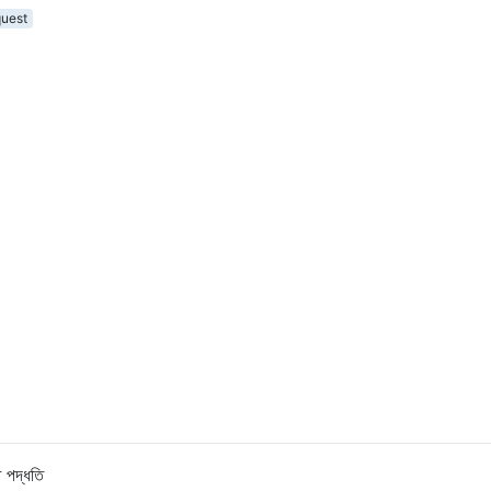
quest
 পদ্ধতি