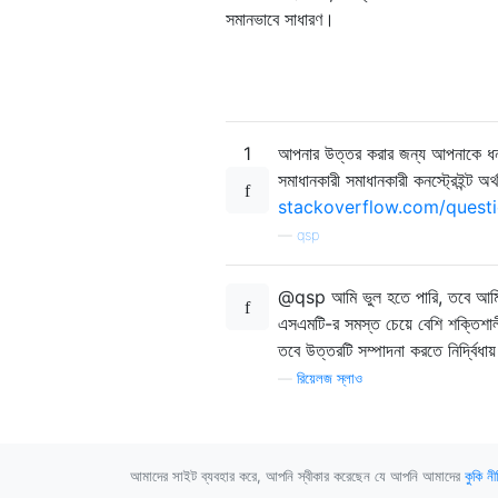
সমানভাবে সাধারণ।
1
আপনার উত্তর করার জন্য আপনাকে ধন্য
সমাধানকারী সমাধানকারী কনস্ট্রেইন্ট অর
stackoverflow.com/questi
—
qsp
@qsp আমি ভুল হতে পারি, তবে আমি ন
এসএমটি-র সমস্ত চেয়ে বেশি শক্তিশালী
তবে উত্তরটি সম্পাদনা করতে নির্দ্বিধায
—
রিয়েলজ স্লাও
আমাদের সাইট ব্যবহার করে, আপনি স্বীকার করেছেন যে আপনি আমাদের
কুকি নী