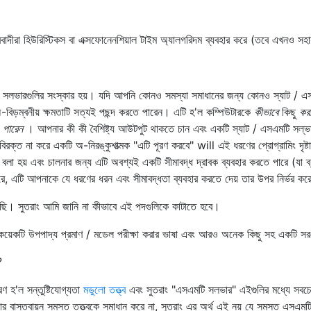
রবাদীরা হিউরিস্টিকস বা এক্সফোনেনশিয়াল টাইম অ্যালগরিদম ব্যবহার করে (তবে এখনও সহ
মটি সলভারগুলির সংস্কার হয়। যদি আপনি কোনও সমস্যা সমাধানের জন্য কোনও স্যাট / এ
িড়ম্বনীয় ক্ষমতাটি সত্যই পছন্দ করতে পারেন। এটি হ'ল কম্পিউটারকে
কীভাবে
কিছু
কর
ে
পারেন
। আপনার কী কী বৈশিষ্ট্য আউটপুট থাকতে চান এবং একটি স্যাট / এসএমটি সল্ভ
বিরক্ত না করে একটি অ-নিরঙ্কুশাত্মক "এটি পূরণ করবে" will এই ধরণের প্রোগ্রামিং দৃষ্টা
বলা হয় এবং চালনার জন্য এটি অবশ্যই একটি সীমাবদ্ধ দ্রাবক ব্যবহার করতে পারে (যা ব্
এটি আপনাকে যে ধরণের ধরন এবং সীমাবদ্ধতা ব্যবহার করতে দেয় তার উপর নির্ভর কর
ি। সুতরাং আমি জানি না কীভাবে এই পদগুলিকে কাটাতে হবে।
কটি উপপাদ্য প্রমাণ / মডেল পরীক্ষা করার ভাষা এবং আরও অনেক কিছু সহ একটি সরঞ
?
রণ হ'ল সন্তুষ্টিযোগ্যতা
মডুলো তত্ত্ব
এবং সুতরাং "এসএমটি সলভার" এইগুলির মধ্যে সবচে
াস্তবায়ন সমস্ত তত্ত্বকে সমাধান করে না, সুতরাং এর অর্থ এই নয় যে সমস্ত এসএমট