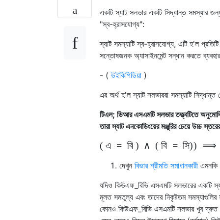
একটি স্যাট সলভার একটি সিদ্ধান্ত সমস্যার জন্য
"স্ব-হ্রাসযোগ্য":
স্যাট সমস্যাটি স্ব-হ্রাসযোগ্য, এটি হ'ল প্রতি
সন্তোষজনক অ্যাসাইনমেন্ট সন্ধান করতে ব্যবহা
- (
উইকিপিডিয়া
)
এর অর্থ হ'ল স্যাট সলভাররা সমস্যাটি সিদ্ধান্
টিএল; ডিআর এসএমটি সলভার তত্ত্বটিতে অনুমোদি
তারা স্যাট এনকোডিংয়ের মঞ্জুরির চেয়ে উচ্চ স্
(
এ
=
বি
)
∧
(
বি
=
সি)
)
⟹
দেখুন
বিভার শ্রীমতি সমাধানকারী
এমনকি আ
যদিও কিউএফ_বিভি এসএমটি সলভারের একটি স্যাট
মূলত সমতুল্য এবং তাদের নিকৃষ্টতম সমস্যাগুলির 
কোনও কিউএফ_বিভি এসএমটি সলভার খুব দ্রুত