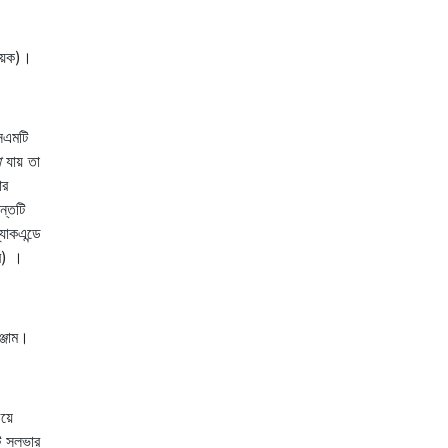
ায়ক)।
সএমটি
া
যায় তা
ার
ন্তটি
যাকএন্ডে
ে) ।
্জাম।
য়ে
ি সলভার