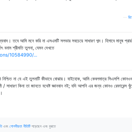
—
রি
বাদ। তবে আমি মনে করি না এসএমটি সলভার সবচেয়ে সাধারণ শব্দ। হিসাবে মানুষ প্রায
্থাৎ বনাম শ্রীমতি তুলনা, যেমন দেখতে
ons/10584990/...
িশ্চিত না যে এই তুলনাটি কীভাবে বোঝায়। যাইহোক, আমি কেবলমাত্র সিএসপি কোনও
 / সাধারণ কিনা তা জানতে যথেষ্ট জ্ঞানবান নই; যদি আপনি এর জন্য কোনও রেফারেন্স খুঁ
়।
তি
এবং
গোপনীয়তা নীতিটি
পড়েছেন এবং বুঝতে