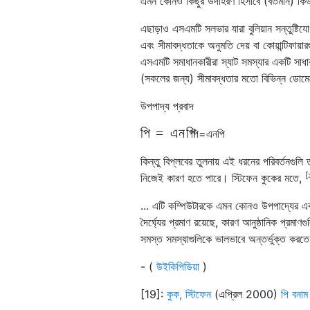
এমন কোনও কিছুর উদাহরণ হিসাবে (বর্তমান) ক
এছাড়াও এসএমটি সলভার যারা বুলিয়ান সন্তুষ্টিয
এবং সীমাবদ্ধতাকে অনুমতি দেয় বা কোয়ান্টিফায
এসএমটি সমাধানকারীরা স্যাট সমস্যার একটি সাধারণ
(সকলের জন্য) সীমাবদ্ধতার মতো বিভিন্ন ডোমেন
উপপাদ্য প্রবাদ
পি
=
এন
পি
পি
=
এন
পি
কিন্তু বিপ্লবের তুলনায় এই ধরনের পরিবর্তনগুলি ত
[
নিজেই কারণ হতে পারে। স্টিফেন কুকের মতে,
... এটি কম্পিউটারকে এমন কোনও উপপাদ্যের একটি
দৈর্ঘ্যের প্রমাণ রয়েছে, কারণ আনুষ্ঠানিক প্রমা
সমস্ত সমস্যাগুলিকে ভালভাবে অন্তর্ভুক্ত করত
- (
উইকিপিডিয়া
)
[19]:
কুক, স্টিফেন
(এপ্রিল 2000)
পি বনাম