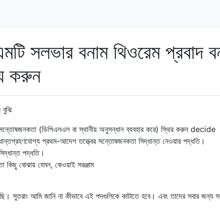
মটি সলভার বনাম থিওরেম প্রবাদ ব
্য করুন
 বুঝি
তির সন্তোষজনকতা (ডিপিএলএল বা স্থানীয় অনুসন্ধান ব্যবহার করে) স্থির করুন decide
ট সিদ্ধান্তগ্রহণযোগ্য প্রথম-আদেশ তত্ত্বের সন্তোষজনকতা সিদ্ধান্ত নেওয়ার পদ্ধতি।
িদ্ধান্ত পদ্ধতি।
ো কিছু বোঝায় যেমন, কেওয়াই সরঞ্জাম
ি। সুতরাং আমি জানি না কীভাবে এই পদগুলিকে কাটাতে হবে। এবং তাদের সবার জন্য সব