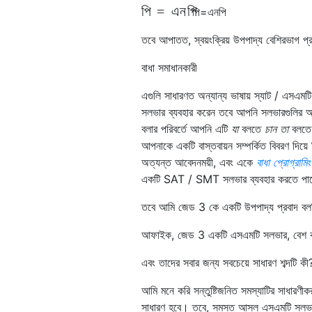
পি
=
এন
পি
পি
=
এন
পি
তবে আপাতত, স্বয়ংক্রিয় উপপাদ্য বেশিরভাগ প্
বাধা সমাধানকারী
এগুলি সাধারণত অন্যান্য ভাষায় স্যাট / এসএ
সলভার ব্যবহার করেন তবে আপনি সলভারগুলির অ-ব
বলার পরিবর্তে আপনি এটি
যা
বলতে
চান তা
বলত
আপনাকে একটি বাস্তবায়ন সম্পর্কিত বিবরণ দিয়ে 
অত্যন্ত আবেদনময়ী, এবং একে
বাধা প্রোগ্রামিং
একটি SAT / SMT সলভার ব্যবহার করতে পারে, 
তবে আমি জেড 3 কে একটি উপপাদ্য প্রবাদ বলছ
আফাইক, জেড 3 একটি এসএমটি সলভার, বেশ কয়ে
এবং তাদের সবার জন্য সবচেয়ে সাধারণ শব্দটি কী
আমি মনে করি সন্তুষ্টিজনিত সমস্যাটির সাধারণীক
সাধারণ হবে। তবে, সমস্ত আসল এসএমটি সলভার ব