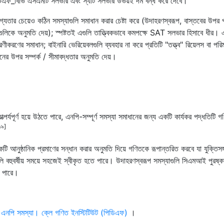
িউএফ_বিভি এসএমটি সলভার এবং স্যাট সলভার উভয়ই দম বন্ধ করে দেবে।
োগ্যতার চেয়েও কঠিন সমস্যাগুলি সমাধান করার চেষ্টা করে (উদাহরণস্বরূপ, বাস্তবের উপর 
়ারগুলিকে অনুমতি দেয়); স্পষ্টতই এগুলি তাত্ত্বিকভাবে কমপক্ষে SAT সলভার হিসাবে ধীর।
ীকরণের সমাধান; বাইনারি ভেরিয়েবলগুলি ব্যবহার না করে প্রতিটি "তত্ত্ব" রিয়েলস বা পরি
ের উপর সম্পর্ক / সীমাবদ্ধতার অনুমতি দেয়।
াত্পর্যপূর্ণ হয়ে উঠতে পারে, এনপি-সম্পূর্ণ সমস্যা সমাধানের জন্য একটি কার্যকর পদ্ধতিটি গ
১৯]
 আনুষ্ঠানিক প্রমাণের সন্ধান করার অনুমতি দিয়ে গণিতকে রূপান্তরিত করবে যা যুক্তিসঙ
ণগুলি বহুবর্ষীয় সময়ে সহজেই স্বীকৃত হতে পারে। উদাহরণস্বরূপ সমস্যাগুলি সিএমআই পুরষ্ক
ে পারে।
 এনপি সমস্যা। ক্লে গণিত ইনস্টিটিউট (পিডিএফ)
।