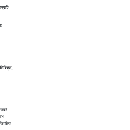
স্যাটি
টি
তিরিক্ত,
উভয়ই
রণে
বিবেচিত