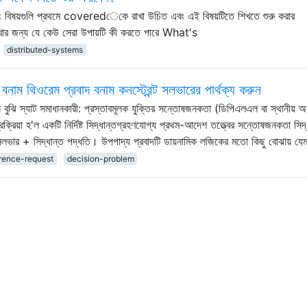
এবং বিষয়গুলি প্রথমে coveredেকে রাখা উচিত এবং এই বিষয়টিতে শিখতে শুরু করার
য় রাখার জন্য যে কেউ সেরা উপায়টি কী করতে পারে What's
distributed-systems
াম থিওরেম প্রবাদ বনাম কনস্ট্রেন্ট সলভারের পার্থক্য করুন
ুঝি স্যাট সমাধানকারী: প্রস্তাবমূলক যুক্তির সন্তোষজনকতা (ডিপিএলএল বা স্থানীয় অন
্রিয়া হ'ল একটি নির্দিষ্ট সিদ্ধান্তগ্রহণযোগ্য প্রথম-আদেশ তত্ত্বের সন্তোষজনকতা সিদ্
লভার + সিদ্ধান্ত পদ্ধতি। উপপাদ্য প্রবাদটি ডায়নামিক লজিকের মতো কিছু বোঝায় য
rence-request
decision-problem