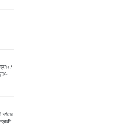
টুইটার /
ন্টমিন
ী দর্শনের
েত্রগুলি