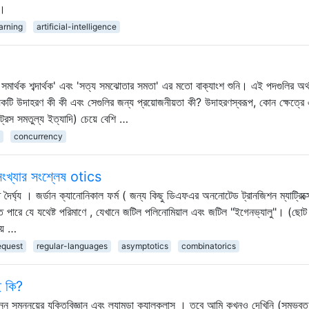
ে।
arning
artificial-intelligence
র সমার্থক শব্দার্থক' এবং 'সত্য সমঝোতার সমতা' এর মতো বাক্যাংশ শুনি। এই পদগুলির অর্
য়েকটি উদাহরণ কী কী এবং সেগুলির জন্য প্রয়োজনীয়তা কী? উদাহরণস্বরূপ, কোন ক্ষেত্রে 
 ট্রেস সমতুল্য ইত্যাদি) চেয়ে বেশি …
t
concurrency
র সংখ্যার সংশ্লেষ otics
 দৈর্ঘ্য । জর্ডান ক্যানোনিকাল ফর্ম ( জন্য কিছু ডিএফএর অননোটেড ট্রানজিশন ম্যাট্রিক্স
াতে পারে যে যথেষ্ট পরিমাণে , যেখানে জটিল পলিনোমিয়াল এবং জটিল "ইগেনভ্যালু"। (ছো
হয় …
equest
regular-languages
asymptotics
combinatorics
ে কি?
েন সমন্নয়ের যুক্তিবিজ্ঞান এবং ল্যামডা ক্যালকুলাস । তবে আমি কখনও দেখিনি (সম্ভব