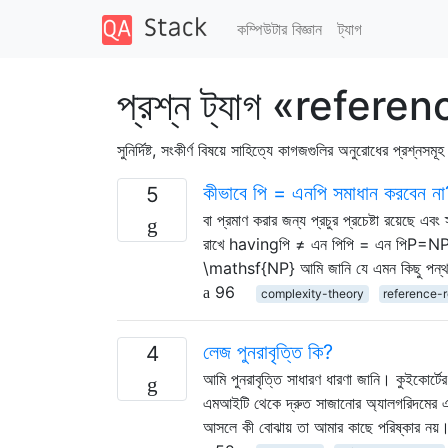
কম্পিউটার বিজ্ঞান
ট্যাগ
প্রশ্ন ট্যাগ «refer
সুনির্দিষ্ট, সংকীর্ণ বিষয়ে সাহিত্যে কাগজগুলির অনুরোধের প্রশ্নসমূ
কীভাবে পি = এনপি সমাধান করবেন না
5
বা প্রমাণ করার জন্য প্রচুর প্রচেষ্টা রয়েছে এ
রাখে havingপি ≠ এন পিপি = এন পি
\mathsf{NP} আমি জানি যে এমন কিছু পন্থাগুল
96
complexity-theory
reference-
লেজ পুনরাবৃত্তি কি?
4
আমি পুনরাবৃত্তি সাধারণ ধারণা জানি। কুইকোর্ট
এমআইটি থেকে দ্রুত সাজানোর অ্যালগরিদমের এই
আসলে কী বোঝায় তা আমার কাছে পরিষ্কার নয়। 