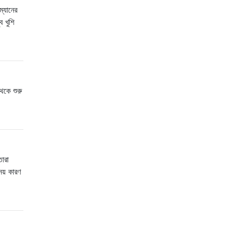
ম্যানের
 খুশি
েকে শুরু
ারা
য় কারণ