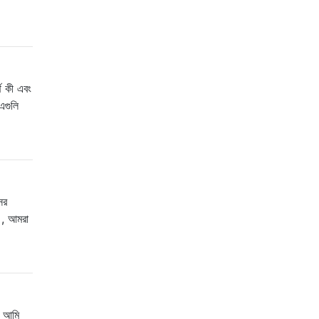
থ কী এবং
এগুলি
ের
ট , আমরা
ত আমি