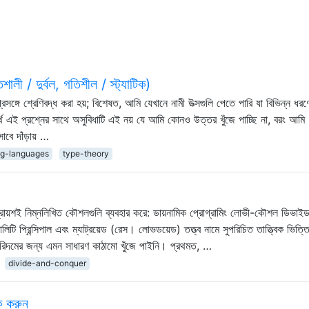
শালী / দুর্বল, গতিশীল / স্ট্যাটিক)
রসঙ্গে শ্রেণিবদ্ধ করা হয়; বিশেষত, আমি যেখানে নামী উত্সগুলি পেতে পারি যা বিভিন্ন ধরণ
্থে এই প্রশ্নের সাথে অসুবিধাটি এই নয় যে আমি কোনও উত্তর খুঁজে পাচ্ছি না, বরং আমি
বে দাঁড়ায় …
g-languages
type-theory
রায়শই নিম্নলিখিত কৌশলগুলি ব্যবহার করে: ডায়নামিক প্রোগ্রামিং লোভী-কৌশল ডিভাই
টি প্রিন্সিপাল এবং ম্যাট্রয়েড (রেস। লোভডয়েড) তত্ত্ব নামে সুপরিচিত তাত্ত্বিক ভিত্তি
গরিদমের জন্য এমন সাধারণ কাঠামো খুঁজে পাইনি। প্রথমত, …
divide-and-conquer
ক করুন