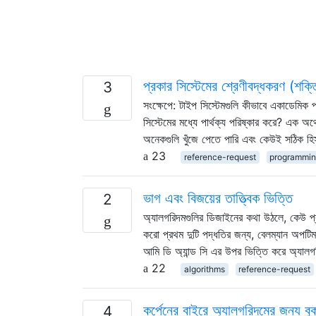
প্রকার সিস্টেমের শ্রেণীবদ্ধকরণ (শক্তি
3
সংক্ষেপে: টাইপ সিস্টেমগুলি কীভাবে একাডেমিক প্
সিস্টেমের মধ্যে পার্থক্য পরিষ্কার করে? এক অর
অনেকগুলি খুঁজে পেতে পারি এবং কেউই সঠিক হিসা
23
reference-request
programmin
ভাগ এবং বিজয়ের তাত্ত্বিক ভিত্তি
2
অ্যালগরিদমগুলির ডিজাইনের কথা উঠলে, কেউ প্
করো প্রথম দুটি পদ্ধতির জন্য, বেলম্যান অপটিমালি
আমি ডি অ্যান্ড সি এর উপর ভিত্তি করে অ্যাল
22
algorithms
reference-request
কর্পেনের বাইরে অ্যালগরিদমের জন্য বু
4