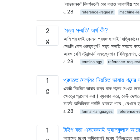
"লাভজনক" নিদর্শনগুলি বের করাও আকর্ষণীয় হব
28
reference-request
machine-le
'সত্য সম্মতি' অর্থ কী?
2
আমি প্রায়শই কোনও প্রসঙ্গ ছাড়াই 'সত্যিকারে
সেগুলি কেন গুরুত্বপূর্ণ? সত্য সম্মতি সমতার ক
আরও বেশি স্ট্যান্ডার্ড সমতুল্যতার (বিসিমুলেশন,
28
terminology
reference-reques
প্রদত্ত দৈর্ঘ্যের নিয়মিত ভাষায় শব্দে
1
একটি নিয়মিত ভাষার জন্য যাক শব্দের সংখ্যা হতে
ক্ষেত্রে প্রয়োগ করা ) ব্যবহার করে, কেউ দেখ
ফর্মের অতিরিক্ত শর্তাদি থাকতে পারে , যেখানে 
28
formal-languages
reference-r
টাইপ করা এসকেআই ক্যালকুলাস আছ
1
আমাদের মধ্যে অধিকাংশই মধ্যে চিঠিপত্রের জান