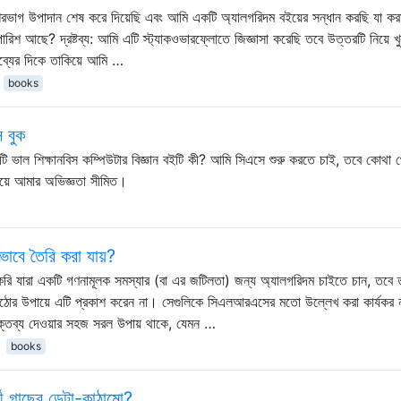
েশিরভাগ উপাদান শেষ করে দিয়েছি এবং আমি একটি অ্যালগরিদম বইয়ের সন্ধান করছি যা কর
শ আছে? দ্রষ্টব্য: আমি এটি স্ট্যাকওভারফ্লোতে জিজ্ঞাসা করেছি তবে উত্তরটি নিয়ে খুব
তব্যের দিকে তাকিয়ে আমি …
books
স বুক
ভাল শিক্ষানবিস কম্পিউটার বিজ্ঞান বইটি কী? আমি সিএসে শুরু করতে চাই, তবে কোথা থ
ংয়ে আমার অভিজ্ঞতা সীমিত।
াবে তৈরি করা যায়?
 যারা একটি গণনামূলক সমস্যার (বা এর জটিলতা) জন্য অ্যালগরিদম চাইতে চান, তবে ত
 কঠোর উপায়ে এটি প্রকাশ করেন না। সেগুলিকে সিএলআরএসের মতো উল্লেখ করা কার্যকর ন
ক্তব্য দেওয়ার সহজ সরল উপায় থাকে, যেমন …
books
ী গাছের ডেটা-কাঠামো?