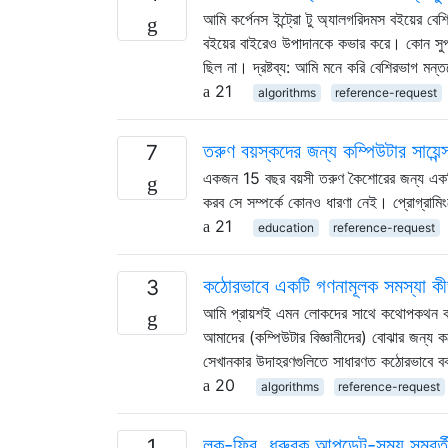
আমি কর্পেনস ইন্ট্রো টু অ্যালগরিদমস বইয়ের ব
বইয়ের বাইরেও উপাদানকে কভার করে। কোন সুপারি
ছিল না। দ্রষ্টব্য: আমি মনে করি বেশিরভাগ মন্
21
algorithms
reference-request
তরুণ বয়স্কদের জন্য কম্পিউটার সায়েন্
7
একজন 15 বছর বয়সী তরুণ কৈশোরের জন্য একটি 
করব সে সম্পর্কে কোনও ধারণা নেই। প্রোগ্রামি
21
education
reference-request
কঠোরভাবে একটি গণনামূলক সমস্যা কীভ
3
আমি প্রায়শই এমন লোকদের সাথে কথোপকথন করি
আমাদের (কম্পিউটার বিজ্ঞানীদের) বোঝার জন্য
সেখানকার উদাহরণগুলিতে সাধারণত কঠোরভাবে ব
20
algorithms
reference-request
লক-ফ্রি, ধ্রুবক আপডেট-সময় সমবর্ত
1