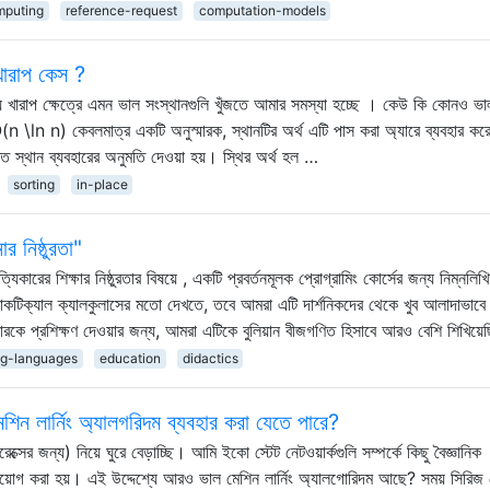
mputing
reference-request
computation-models
 খারাপ কেস ?
ে খারাপ ক্ষেত্রে এমন ভাল সংস্থানগুলি খুঁজতে আমার সমস্যা হচ্ছে । কেউ কি কোনও ভা
 \ln n) কেবলমাত্র একটি অনুস্মারক, স্থানটির অর্থ এটি পাস করা অ্যারে ব্যবহার কর
ত স্থান ব্যবহারের অনুমতি দেওয়া হয়। স্থির অর্থ হল …
sorting
in-place
র নিষ্ঠুরতা"
্যিকারের শিক্ষার নিষ্ঠুরতার বিষয়ে , একটি প্রবর্তনমূলক প্রোগ্রামিং কোর্সের জন্য নিম্নলিখ
রাকটিক্যাল ক্যালকুলাসের মতো দেখতে, তবে আমরা এটি দার্শনিকদের থেকে খুব আলাদাভাব
মারকে প্রশিক্ষণ দেওয়ার জন্য, আমরা এটিকে বুলিয়ান বীজগণিত হিসাবে আরও বেশি শিখিয়ে
g-languages
education
didactics
েশিন লার্নিং অ্যালগরিদম ব্যবহার করা যেতে পারে?
ক্সের জন্য) নিয়ে ঘুরে বেড়াচ্ছি। আমি ইকো স্টেট নেটওয়ার্কগুলি সম্পর্কে কিছু বৈজ্ঞানিক
প্রয়োগ করা হয়। এই উদ্দেশ্যে আরও ভাল মেশিন লার্নিং অ্যালগোরিদম আছে? সময় সিরিজ