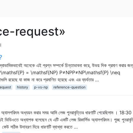
ence-request»
হ।
?
বং স্বাভাবিকভাবেই অনেকে এই প্রশ্ন সম্পর্কে চিন্তাভাবনা করে, উভয় দিক প্রমাণ করার জন্
P=NP\mathsf{P} = \mathsf{NP} P≠NPP≠NP\mathsf{P} \neq
ি রয়েছে যা কাজ না করে প্রমাণিত হয়েছে এবং এর ব্যর্থতার …
request
history
p-vs-np
reference-question
ের অ্যালগরিদম অধ্যয়ন করার সময় আমি লেজ পুনরাবৃত্তির ধারণাটি পেয়েছিলাম । 18:30 
 ভিডিওতে অধ্যাপক বলেছেন যে এটি একটি লেজ রিকার্সিভ অ্যালগরিদম। পুচ্ছ পুনরাবৃত
কেউ সঠিক উদাহরণ দিয়ে ধারণাটি ব্যাখ্যা করতে …