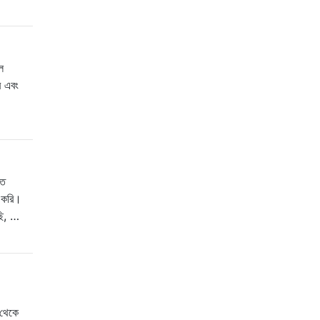
ল
ে এবং
িত
ে করি।
ছি, …
 থেকে