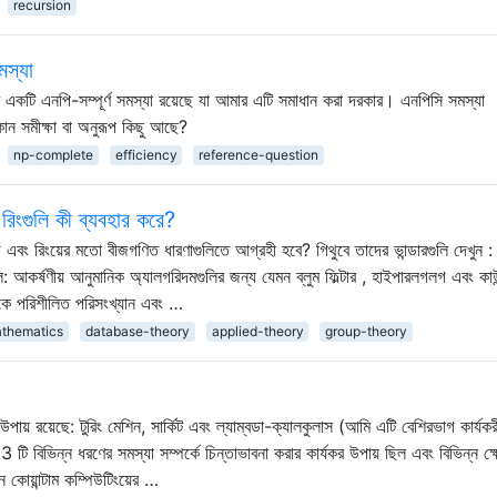
recursion
মস্যা
কটি এনপি-সম্পূর্ণ সমস্যা রয়েছে যা আমার এটি সমাধান করা দরকার। এনপিসি সমস্যা
ন সমীক্ষা বা অনুরূপ কিছু আছে?
np-complete
efficiency
reference-question
রিংগুলি কী ব্যবহার করে?
এবং রিংয়ের মতো বীজগণিত ধারণাগুলিতে আগ্রহী হবে? গিথুবে তাদের ভান্ডারগুলি দেখুন : 
 আকর্ষণীয় আনুমানিক অ্যালগরিদমগুলির জন্য যেমন ব্লুম ফিল্টার , হাইপারলগলগ এবং কাউ
াকে পরিশীলিত পরিসংখ্যান এবং …
athematics
database-theory
applied-theory
group-theory
় উপায় রয়েছে: টুরিং মেশিন, সার্কিট এবং ল্যাম্বডা-ক্যালকুলাস (আমি এটি বেশিরভাগ কার্যকর
টি বিভিন্ন ধরণের সমস্যা সম্পর্কে চিন্তাভাবনা করার কার্যকর উপায় ছিল এবং বিভিন্ন ক্ষ
কোয়ান্টাম কম্পিউটিংয়ের …