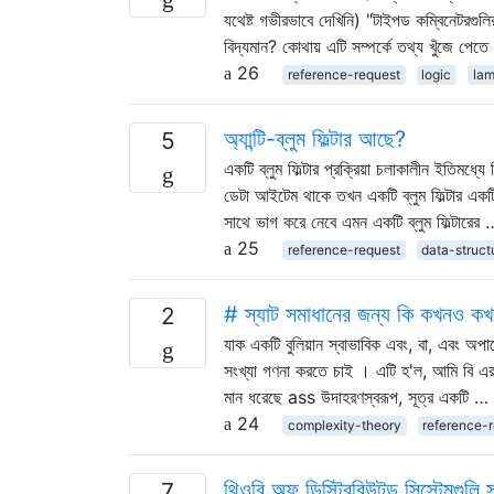
যথেষ্ট গভীরভাবে দেখিনি) "টাইপড কম্বিনেটরগুল
বিদ্যমান? কোথায় এটি সম্পর্কে তথ্য খুঁজে পেতে
26
reference-request
logic
lam
অ্যান্টি-ব্লুম ফিল্টার আছে?
5
একটি ব্লুম ফিল্টার প্রক্রিয়া চলাকালীন ইতিমধ্
ডেটা আইটেম থাকে তখন একটি ব্লুম ফিল্টার একটি হ
সাথে ভাগ করে নেবে এমন একটি ব্লুম ফিল্টারের 
25
reference-request
data-struct
# স্যাট সমাধানের জন্য কি কখনও কখ
2
যাক একটি বুলিয়ান স্বাভাবিক এবং, বা, এবং অপ
সংখ্যা গণনা করতে চাই । এটি হ'ল, আমি বি এর ভ
মান ধরেছে ass উদাহরণস্বরূপ, সূত্র একটি …
24
complexity-theory
reference-
থিওরি অফ ডিস্ট্রিবিউটড সিস্টেমগুলি স
7