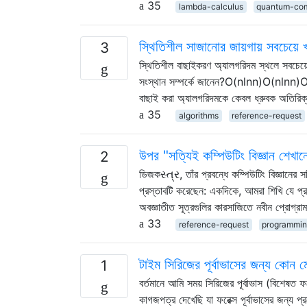
35
lambda-calculus
quantum-co
স্থিতিশীল সাজানোর জায়গায় সবচেয়ে
3
স্থিতিশীল বাছাইকরণ অ্যালগরিদম স্থলে সবচেয়
সংস্থান সম্পর্কে জানেন?O(nlnn)O(nln⁡n)O(n
বাছাই করা অ্যালগরিদমকে কেবল ধ্রুবক অতিরিক্
35
algorithms
reference-request
উপর "সত্যিই কম্পিউটিং বিজ্ঞান শেখানো
2
ডিজকસ્ત્ર, তাঁর প্রবন্ধে কম্পিউটিং বিজ্ঞানের সত
প্রস্তাবটি করেছেন: একদিকে, আমরা শিখি যে প্
অবজ্ঞাতীত সূত্রগুলির কারসাজিতে নবীন প্রোগ্রা
33
reference-request
programmin
টাইম সিরিজের পূর্বাভাসের জন্য কোন ম
1
বর্তমানে আমি সময় সিরিজের পূর্বাভাস (বিশেষত ফরে
কাগজপত্র দেখেছি যা ফরেক্স পূর্বাভাসের জন্য 