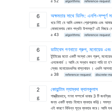
52
algorithms
reference-request
অক্ষমতার সাথে ডিলিং: এনপি-সম্পূর্ণ স
6
ধরে নিই যে আমি একজন প্রোগ্রামার এবং আমার এ
মোকাবেলায় কোন পদ্ধতি উপলব্ধ? এই বিষয়ে কো
43
algorithms
reference-request
ডাটাবেস গণনাতে গ্রুপ, মনোয়েড এবং 
6
টুইটারের মতো একটি সংস্থা কেন গ্রুপ, মনোয়েড 
এলজেবার্ড । আমি যে সন্ধান করতে পারি তা হ'ল:
স্কেচ মনোয়েডগুলির বাস্তবায়ন । এগুলি আপন
38
reference-request
discrete-m
কোয়ান্টাম ল্যাম্বদা ক্যালকুলাস
2
শাস্ত্রীয়ভাবে, গণনা সম্পর্কে ভাবার 3 টি জনপ্রিয
জন্য একটি ক্যাচ হিসাবে ব্যবহার করি)। সমস্ত 3 
এই কারণে বিভিন্ন সূত্র ব্যবহার করে। আমি যখন 