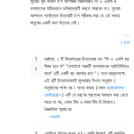
সুতরাং মূল কথাটি হ'ল বিশেষজ্ঞ বিজ্ঞানীরাও পি = এনপি-র
ফলাফলের সঠিকভাবে ভবিষ্যদ্বাণী করতে পারবেন না। সুতরাং
আপাতত সর্বোত্তম উত্তরটি হ'ল স্বীকার করা যে এই সময়ে
মানুষের একটি ভাল উত্তর নেই।
—
vzn
সূত্র
1
দ্রষ্টব্য: ২ টি বিদ্যালয়ের চিন্তাধারা হল "পি = এনপি বড়
বিষয় হবে না" "ফোর্তনো পরবর্তী অবস্থানের প্রতিনিধিত্ব
করে" এটি একটি বড় ব্যাপার হবে "। তবে প্রকৃতপক্ষে
এই দুটি চিন্তাভাবনাই মূলধারার সিএস অনুমান /
অনুমানের পক্ষে নয়। অন্য কথায় (যেমন
অ্যারোনসন
দেখিয়েছেন
) এটি যে ধরণের প্রশ্নের সমাধান করা যেতে
পারে তা নয়, যেমন টিম এ বনাম টিম বি হিসাবে।
বৈজ্ঞানিক প্রমাণের
—
অগ্রগতি
1
ফোর্টনো বইয়ের জন্য +1। আমি নিজেই এটি সুপারিশ