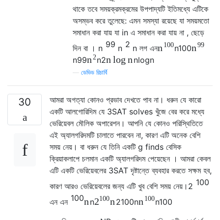
থাকে তবে সময়ক্রমক্রমের উপপাদ্যটি ইতিমধ্যে এটিকে
অসম্ভব করে তুলেছে: এমন সমস্যা রয়েছে যা সময়মতো
সমাধান করা যায় যা in এ সমাধান করা যায় না , ছেড়ে
99
2
100
99
n
n
দিন বা ।
n
n
n
লগ
এন
n
100
2
n
log
n
n
n
99
n
2
n
log
n
—
ডেভিড রিচার্বি
আমরা অগত্যা কোনও প্রভাব দেখতে পাব না। ধরুন যে কারো
30
একটি আলগোরিদিম যে 3SAT solves খুঁজে বের করে মধ্যে
ভেরিয়েবল মৌলিক অপারেশন। আপনি যে কোনও পরিস্থিতিতে
এই অ্যালগরিদমটি চালাতে পারবেন না, কারণ এটি অনেক বেশি
সময় নেয়। বা ধরুন যে তিনি একটি g finds বেসিক
ক্রিয়াকলাপে চলমান একটি অ্যালগরিদম পেয়েছেন । আমরা কেবল
এটি একটি ভেরিয়েবলের 3SAT দৃষ্টান্তে ব্যবহার করতে সক্ষম হব,
100
কারণ আরও ভেরিয়েবলের জন্য এটি খুব বেশি সময় নেয়।
2
100
100
100
n
n
2
n
এন
এন
n
2
100
n
n
100