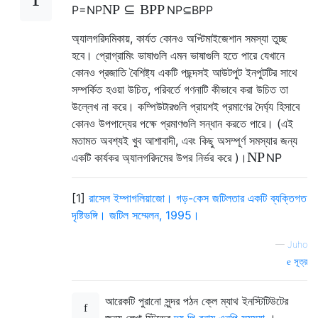
N
P
⊆
B
P
P
P
=
N
P
N
P
⊆
B
P
P
অ্যালগরিদমিকায়, কার্যত কোনও অপ্টিমাইজেশান সমস্যা তুচ্ছ
হবে। প্রোগ্রামিং ভাষাগুলি এমন ভাষাগুলি হতে পারে যেখানে
কোনও প্রজাতি বৈশিষ্ট্য একটি পছন্দসই আউটপুট ইনপুটটির সাথে
সম্পর্কিত হওয়া উচিত, পরিবর্তে গণনাটি কীভাবে করা উচিত তা
উল্লেখ না করে। কম্পিউটারগুলি প্রায়শই প্রমাণের দৈর্ঘ্য হিসাবে
কোনও উপপাদ্যের পক্ষে প্রমাণগুলি সন্ধান করতে পারে। (এই
মতামত অবশ্যই খুব আশাবাদী, এবং কিছু অসম্পূর্ণ সমস্যার জন্য
N
P
একটি কার্যকর অ্যালগরিদমের উপর নির্ভর করে )।
N
P
[1]
রাসেল ইম্পাগলিয়াজো। গড়-কেস জটিলতার একটি ব্যক্তিগত
দৃষ্টিভঙ্গি। জটিল সম্মেলন, 1995।
—
Juho
সূত্র
আরেকটি পুরানো সুন্দর পঠন ক্লে ম্যাথ ইনস্টিটিউটের
জন্য লেখা স্টিভের
দ্য পি বনাম এনপি সমস্যা
।