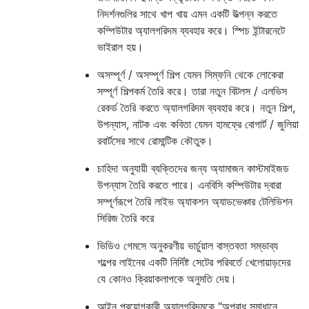
নিদর্শনগুলির সাথে খাপ খায় এমন একটি উত্পন্ন করতে
কম্পিউটার অ্যালগরিদম ব্যবহার করে। স্পিচ ইন্টারনেটে
ভাইরাল হয়।
অসম্পূর্ণ / অসম্পূর্ণ শিল্প যেমন সিম্ফনি থেকে লোকেরা
সম্পূর্ণ শিল্পকর্ম তৈরি করে। তারা নতুন বিটলস / এলভিস
রেকর্ড তৈরি করতে অ্যালগরিদম ব্যবহার করে। নতুন শিল্প,
উপন্যাস, নাটক এবং কবিতা যেমন হামফ্রে বোগার্ট / জুলিয়া
রবার্টসের সাথে রোমান্টিক কৌতুক।
চাহিদা অনুযায়ী ব্যক্তিদের জন্য অ্যামাজন কাস্টমাইজড
উপন্যাস তৈরি করতে পারে। এনবিসি কম্পিউটার দ্বারা
সম্পূর্ণরূপে তৈরি লাইভ অ্যাকশন অ্যাডভেঞ্চার টেলিভিশন
সিরিজ তৈরি করে
ভিডিও গেমসে অনুকরণীয় ভার্চুয়াল বাস্তবতা সম্ভাব্য
গল্পের লাইনের একটি নির্দিষ্ট সেটের পরিবর্তে খেলোয়াড়দের
যে কোনও ক্রিয়াকলাপকে অনুমতি দেয়।
আইন প্রয়োগকারী অ্যালগরিদমকে "অপরাধ সমাধানে