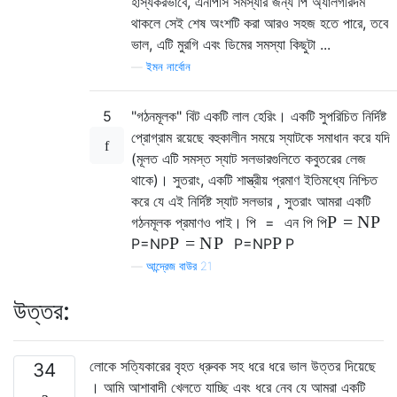
হাস্যকরভাবে, এনপিসি সমস্যার জন্য পি অ্যালগরিদম
থাকলে সেই শেষ অংশটি করা আরও সহজ হতে পারে, তবে
ভাল, এটি মুরগি এবং ডিমের সমস্যা কিছুটা ...
—
ইমন নার্বোন
5
"গঠনমূলক" বিট একটি লাল হেরিং। একটি সুপরিচিত নির্দিষ্ট
প্রোগ্রাম রয়েছে বহুকালীন সময়ে স্যাটকে সমাধান করে যদি
(মূলত এটি সমস্ত স্যাট সলভারগুলিতে কবুতরের লেজ
থাকে)। সুতরাং, একটি শাস্ত্রীয় প্রমাণ ইতিমধ্যে নিশ্চিত
করে যে এই নির্দিষ্ট স্যাট সলভার , সুতরাং আমরা একটি
P
=
N
P
গঠনমূলক প্রমাণও পাই।
পি
=
এন
পি
পি
P
=
N
P
P
P
=
N
P
P
=
N
P
P
—
আন্দ্রেজ বাউর 21
উত্তর:
লোকে সত্যিকারের বৃহত ধ্রুবক সহ ধরে ধরে ভাল উত্তর দিয়েছে
34
। আমি আশাবাদী খেলতে যাচ্ছি এবং ধরে নেব যে আমরা একটি