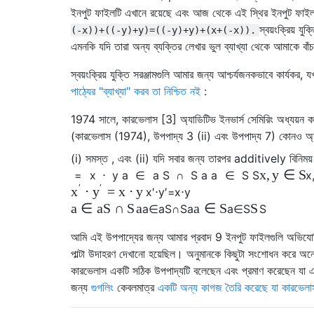
ইনপুট ফাইলটি এখানে রয়েছে এবং আজ থেকে এই স্থির ইনপুট ফাইল
স্বয়ংক্রিয় য
(-x))+((-y)+y)=((-y)+y)+(x+(-x)).
এমনকি যদি তারা অন্য ব্যক্তির লেখার ভুল ব্যাখ্যা থেকে আমাকে বাঁ
স্বয়ংক্রিয় যুক্তি সরঞ্জামগুলি আমার জন্য আশ্চর্যজনকভাবে কার্যকর
পাঠ্যের "ব্যাখ্যা" করব তা নিশ্চিত নই
:
1974 সালে, কারভেলাস [3] অ্যাডিটিভ ইনভার্স সেমিরিং অধ্যয়ন কর
(কারভেলাস (1974), উপপাদ্য 3 (ii) এবং উপপাদ্য 7) কোনও অ্যা
(i) সমস্ত , এবং (ii) যদি সবার জন্য তারপর additively বিনিময়
x
,
y
∈
S
=
x
⋅
y
a
∈
a
S
∩
S
a
a
∈
S
S
x
′
′
⋅
=
x
⋅
y
x
y
x
′
⋅
y
′
=
x
⋅
y
a
∈
a
S
∩
S
a
a
∈
S
S
a
∈
a
S
∩
S
a
a
∈
S
S
আমি এই উপপাদ্যের জন্য আমার প্রবাদ 9 ইনপুট ফাইলগুলি অভিযোজ
পাল্টা উদাহরণ দেখানো হয়েছিল। অনুমানকে কিছুটা সংশোধন করে অন
কারভেলাস একটি সঠিক উপপাদ্যটি বলেছেন এবং প্রমাণ করেছেন যা এখ
জন্য
গুগলিং
কেবলমাত্র
একটি অন্য কাগজ তৈরি করেছে যা কারভেলা