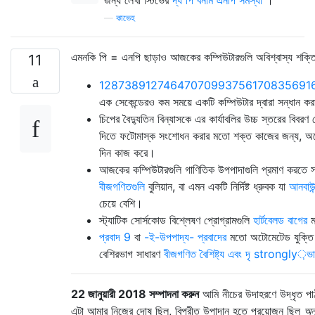
—
কাভেহ
এমনকি পি = এনপি ছাড়াও আজকের কম্পিউটারগুলি অবিশ্বাস্য শক্ত
11
12873891274647070993756170835691
এক সেকেন্ডেরও কম সময়ে একটি কম্পিউটার দ্বারা সন্ধান কর
চিপের বৈদ্যুতিন বিন্যাসকে এর কার্যাবলির উচ্চ স্তরের বিবরণ থে
দিতে ফটোমাস্ক সংশোধন করার মতো শক্ত কাজের জন্য, অনেক
দিন কাজ করে।
আজকের কম্পিউটারগুলি গাণিতিক উপপাদাগুলি প্রমাণ করতে স
বীজগণিতগুলি
বুলিয়ান, বা এমন একটি নির্দিষ্ট ধ্রুবক যা
আনবাউ
চেয়ে বেশি।
স্ট্যাটিক সোর্সকোড বিশ্লেষণ প্রোগ্রামগুলি
হার্টবেলড বাগের
ম
প্রবাদ 9
বা
-ই-উপপাদ্য-
প্রবাদের
মতো অটোমেটেড যুক্তি সর
বেশিরভাগ সাধারণ
বীজগণিত বৈশিষ্ট্য এবং
দৃ strongly়ভ
22 জানুয়ারী 2018 সম্পাদনা করুন
আমি নীচের উদাহরণে উদ্ধৃত পাঠ
এটা আমার নিজের দোষ ছিল, বিপরীত উপাদান হতে প্রয়োজন ছিল
অন