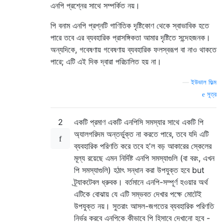
এনপি প্রশ্নের সাথে সম্পর্কিত নয়।
পি বনাম এনপি প্রশ্নটি গাণিতিক দৃষ্টিকোণ থেকে স্বাভাবিক হতে
পারে তবে এর ব্যবহারিক প্রাসঙ্গিকতা আমার দৃষ্টিতে সন্দেহজনক।
অন্যদিকে, গবেষণায় গবেষণায় ব্যবহারিক ফলস্বরূপ বা নাও থাকতে
পারে; এটি এই দিক দ্বারা পরিচালিত হয় না।
—
ইউভাল ফিল্ম
সূত্র
2
একটি প্রমাণ একটি এনপিসি সমস্যার সাথে একটি পি
অ্যালগরিদম অন্তর্ভুক্ত না করতে পারে, তবে যদি এটি
ব্যবহারিক পরিণতি করে তবে হ'ল বড় আকারের স্কেলের
মূল্য রয়েছে এমন নির্দিষ্ট এনপি সমস্যাগুলি (বা বরং, এখন
পি সমস্যাগুলি) হঠাৎ সন্ধান করা উপযুক্ত হবে but
ট্র্যাকটেবল ধ্রুবক। বর্তমানে এনপি-সম্পূর্ণ হওয়ার অর্থ
এটিকে বোঝায় যে এটি সম্ভবত দেখার পক্ষে মোটেই
উপযুক্ত নয়। সুতরাং আসল-জগতের ব্যবহারিক পরিণতি
নির্ভর করবে এনপিকে কীভাবে পি হিসাবে দেখানো হবে -