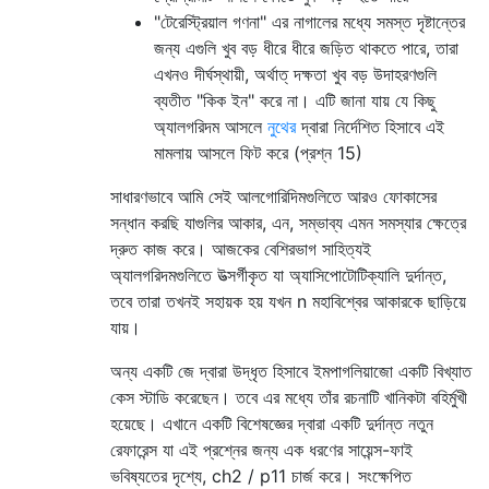
"টেরেস্ট্রিয়াল গণনা" এর নাগালের মধ্যে সমস্ত দৃষ্টান্তের
জন্য এগুলি খুব বড় ধীরে ধীরে জড়িত থাকতে পারে, তারা
এখনও দীর্ঘস্থায়ী, অর্থাত্ দক্ষতা খুব বড় উদাহরণগুলি
ব্যতীত "কিক ইন" করে না। এটি জানা যায় যে কিছু
অ্যালগরিদম আসলে
নুথের
দ্বারা নির্দেশিত হিসাবে এই
মামলায় আসলে ফিট করে (প্রশ্ন 15)
সাধারণভাবে আমি সেই আলগোরিদিমগুলিতে আরও ফোকাসের
সন্ধান করছি যাগুলির আকার, এন, সম্ভাব্য এমন সমস্যার ক্ষেত্রে
দ্রুত কাজ করে। আজকের বেশিরভাগ সাহিত্যই
অ্যালগরিদমগুলিতে উত্সর্গীকৃত যা অ্যাসিপোটোটিক্যালি দুর্দান্ত,
তবে তারা তখনই সহায়ক হয় যখন n মহাবিশ্বের আকারকে ছাড়িয়ে
যায়।
অন্য একটি জে দ্বারা উদ্ধৃত হিসাবে ইমপাগলিয়াজো একটি বিখ্যাত
কেস স্টাডি করেছেন। তবে এর মধ্যে তাঁর রচনাটি খানিকটা বহির্মুখী
হয়েছে। এখানে একটি বিশেষজ্ঞের দ্বারা একটি দুর্দান্ত নতুন
রেফারেন্স যা এই প্রশ্নের জন্য এক ধরণের সায়েন্স-ফাই
ভবিষ্যতের দৃশ্যে, ch2 / p11 চার্জ করে। সংক্ষেপিত