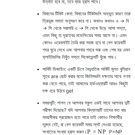
উন্নতি হবে না, তবে ব্যয় হ্রাস পাবে।
বিমানের টিকিট কেনা: বিমানের টিকিটগুলি অদ্ভুত কারণ তারা
ত্রিভুজ সমতা অনুসরণ করে না। কখনও কখনও এ -> বি
-> সি থেকে সরাসরি এ -> সি থেকে উড়ে আসা সস্তা,
এমন কিছু যা দূরত্বের মডেলিংয়ের সময় আসে না। এমন
কোনও ওয়েবসাইট তৈরি করা সহজ হবে যা বেশ কয়েকটি
শহর ঘুরে দেখে এবং আপনার শহরে শুরু এবং শেষ হয় এমন
ফ্লাইটগুলির নিখুঁত সস্তা সিকোয়েন্সটি খুঁজে পায়।
সার্কিট ডিজাইন: একটি চিপে বৈদ্যুতিক সার্কিট মূলত বুলিয়ান
সূত্র are ছোট করার মতো জিনিসগুলি দক্ষতার সাথে গণনা
করা যেতে পারে, তাই আমাদের হার্ডওয়্যারটি আরও কিছুটা
দক্ষ হয়ে উঠবে get
সময়সূচী: পাগল যে আপনার স্কুল একই সাথে আপনার দুটি
পরীক্ষা দিয়েছে? যদি আপনার বিদ্যালয়টি তাদের কত বার
সময়সীমার প্রয়োজন হতে পারে তাই কোনও শিক্ষার্থীর
দ্বন্দ্ব নেই, বা বেশ কয়েকটি সময় স্লট দেওয়া হয়েছে,
P
=
N
P
সংঘাতের সংখ্যা হ্রাস করুন।
P
=
N
P