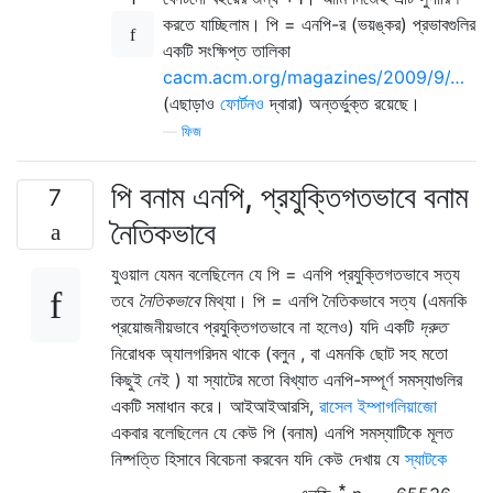
করতে যাচ্ছিলাম। পি = এনপি-র (ভয়ঙ্কর) প্রভাবগুলির
একটি সংক্ষিপ্ত তালিকা
cacm.acm.org/magazines/2009/9/…
(এছাড়াও
ফোর্টনও
দ্বারা) অন্তর্ভুক্ত রয়েছে।
—
ফিজ
পি বনাম এনপি, প্রযুক্তিগতভাবে বনাম
7
নৈতিকভাবে
যুওয়াল যেমন বলেছিলেন যে পি = এনপি প্রযুক্তিগতভাবে সত্য
তবে
নৈতিকভাবে
মিথ্যা। পি = এনপি নৈতিকভাবে সত্য (এমনকি
প্রয়োজনীয়ভাবে প্রযুক্তিগতভাবে না হলেও) যদি একটি
দ্রুত
নিরোধক অ্যালগরিদম থাকে (বলুন , বা এমনকি ছোট সহ মতো
কিছুই নেই ) যা স্যাটের মতো বিখ্যাত এনপি-সম্পূর্ণ সমস্যাগুলির
একটি সমাধান করে। আইআইআরসি,
রাসেল ইম্পাগলিয়াজো
একবার বলেছিলেন যে কেউ পি (বনাম) এনপি সমস্যাটিকে মূলত
নিষ্পত্তি হিসাবে বিবেচনা করবেন যদি কেউ দেখায় যে
স্যাটকে
∗