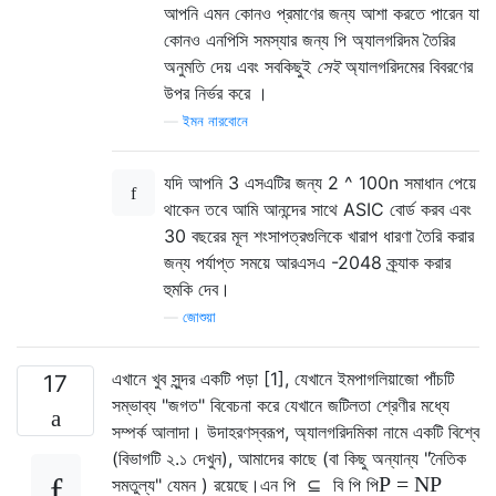
আপনি এমন কোনও প্রমাণের জন্য আশা করতে পারেন যা
কোনও এনপিসি সমস্যার জন্য পি অ্যালগরিদম তৈরির
অনুমতি দেয় এবং সবকিছুই
সেই
অ্যালগরিদমের বিবরণের
উপর নির্ভর করে ।
—
ইমন নারবোনে
যদি আপনি 3 এসএটির জন্য 2 ^ 100n সমাধান পেয়ে
থাকেন তবে আমি আনন্দের সাথে ASIC বোর্ড করব এবং
30 বছরের মূল শংসাপত্রগুলিকে খারাপ ধারণা তৈরি করার
জন্য পর্যাপ্ত সময়ে আরএসএ -2048 ক্র্যাক করার
হুমকি দেব।
—
জোশুয়া
এখানে খুব সুন্দর একটি পড়া [1], যেখানে ইমপাগলিয়াজো পাঁচটি
17
সম্ভাব্য "জগত" বিবেচনা করে যেখানে জটিলতা শ্রেণীর মধ্যে
সম্পর্ক আলাদা। উদাহরণস্বরূপ, অ্যালগরিদমিকা নামে একটি বিশ্বে
(বিভাগটি ২.১ দেখুন), আমাদের কাছে (বা কিছু অন্যান্য "নৈতিক
P
=
N
P
সমতুল্য" যেমন ) রয়েছে।
এন
পি
⊆
বি
পি
পি