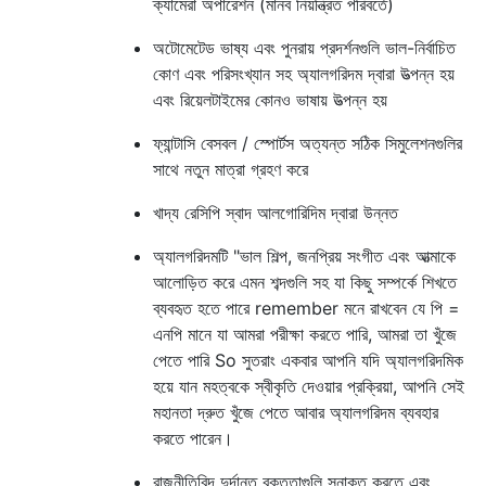
ক্যামেরা অপারেশন (মানব নিয়ন্ত্রিত পরিবর্তে)
অটোমেটেড ভাষ্য এবং পুনরায় প্রদর্শনগুলি ভাল-নির্বাচিত
কোণ এবং পরিসংখ্যান সহ অ্যালগরিদম দ্বারা উত্পন্ন হয়
এবং রিয়েলটাইমের কোনও ভাষায় উত্পন্ন হয়
ফ্যান্টাসি বেসবল / স্পোর্টস অত্যন্ত সঠিক সিমুলেশনগুলির
সাথে নতুন মাত্রা গ্রহণ করে
খাদ্য রেসিপি স্বাদ আলগোরিদিম দ্বারা উন্নত
অ্যালগরিদমটি "ভাল শিল্প, জনপ্রিয় সংগীত এবং আত্মাকে
আলোড়িত করে এমন শব্দগুলি সহ যা কিছু সম্পর্কে শিখতে
ব্যবহৃত হতে পারে remember মনে রাখবেন যে পি =
এনপি মানে যা আমরা পরীক্ষা করতে পারি, আমরা তা খুঁজে
পেতে পারি So সুতরাং একবার আপনি যদি অ্যালগরিদমিক
হয়ে যান মহত্বকে স্বীকৃতি দেওয়ার প্রক্রিয়া, আপনি সেই
মহানতা দ্রুত খুঁজে পেতে আবার অ্যালগরিদম ব্যবহার
করতে পারেন।
রাজনীতিবিদ দুর্দান্ত বক্তৃতাগুলি সনাক্ত করতে এবং