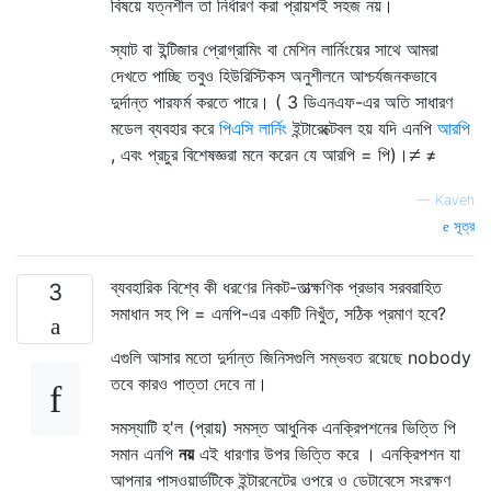
বিষয়ে যত্নশীল তা নির্ধারণ করা প্রায়শই সহজ নয়।
স্যাট বা ইন্টিজার প্রোগ্রামিং বা মেশিন লার্নিংয়ের সাথে আমরা
দেখতে পাচ্ছি তবুও হিউরিস্টিকস অনুশীলনে আশ্চর্যজনকভাবে
দুর্দান্ত পারফর্ম করতে পারে। ( 3 ডিএনএফ-এর অতি সাধারণ
মডেল ব্যবহার করে
পিএসি লার্নিং
ইন্টারেক্টেবল হয় যদি এনপি
আরপি
≠
, এবং প্রচুর বিশেষজ্ঞরা মনে করেন যে আরপি = পি)।
≠
—
Kaveh
সূত্র
ব্যবহারিক বিশ্বে কী ধরণের নিকট-তাত্ক্ষণিক প্রভাব সরবরাহিত
3
সমাধান সহ পি = এনপি-এর একটি নিখুঁত, সঠিক প্রমাণ হবে?
এগুলি আসার মতো দুর্দান্ত জিনিসগুলি সম্ভবত রয়েছে nobody
তবে কারও পাত্তা দেবে না।
সমস্যাটি হ'ল (প্রায়) সমস্ত আধুনিক এনক্রিপশনের ভিত্তি পি
সমান এনপি
নয়
এই ধারণার উপর ভিত্তি করে । এনক্রিপশন যা
আপনার পাসওয়ার্ডটিকে ইন্টারনেটের ওপরে ও ডেটাবেসে সংরক্ষণ