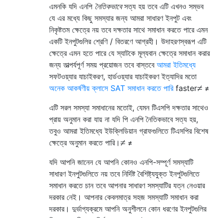
এমনকি যদি এনপি
নৈতিকভাবে
সত্য হয় তবে এটি এখনও সম্ভব
যে এর মধ্যে কিছু সমস্যার জন্য আমরা সাধারণ ইনপুট এবং
নিকৃষ্টতম ক্ষেত্রে নয় তবে দক্ষতার সাথে সমাধান করতে পারে এমন
একটি ইনপুটগুলির শ্রেণি / বিতরণে আগ্রহী। উদাহরণস্বরূপ এটি
ক্ষেত্রে এমন হতে পারে যে স্যাটকে মূল্যবান ক্ষেত্রে সমাধান করার
জন্য তাত্পর্যপূর্ণ সময় প্রয়োজন তবে বাস্তবে
আমরা ইতিমধ্যে
সফটওয়্যার যাচাইকরণ, হার্ডওয়্যার যাচাইকরণ ইত্যাদির মতো
≠
অনেক আকর্ষণীয় ক্লাসে SAT সমাধান করতে পারি
faster
≠
এটি সরল সমস্যা সমাধানের মতোই, যেমন টিএসপি দক্ষতার সাথেও
প্রায় অনুমান করা যায় না যদি পি এনপি নৈতিকভাবে সত্য হয়,
তবুও আমরা ইতিমধ্যে ইউক্লিডিয়ান গ্রাফগুলিতে টিএসপির বিশেষ
≠
ক্ষেত্রে অনুমান করতে পারি।
≠
যদি আপনি জানেন যে আপনি কোনও এনপি-সম্পূর্ণ সমস্যাটি
সাধারণ ইনপুটগুলিতে নয় তবে নির্দিষ্ট বৈশিষ্ট্যযুক্ত ইনপুটগুলিতে
সমাধান করতে চান তবে আপনার সাধারণ সমস্যাটির যত্ন নেওয়ার
দরকার নেই। আপনার কেবলমাত্র সহজ সমস্যাটি সমাধান করা
দরকার। দুর্ভাগ্যক্রমে আপনি অনুশীলনে কোন ধরণের ইনপুটগুলির