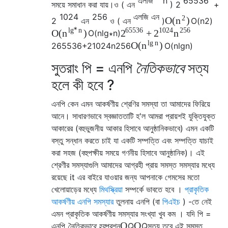
এলজি
n
65536
সময়ে সমাধান করা যায়।
ও
(
এন
)
2
+
1024
256
এলজি
এন
2
O
(
)
n
2
এন
ও
(
এন
)
O
(
n
2
)
∗
n
65536
1024
256
lg
O
(
)
+
n
2
2
n
O
(
n
lg
∗
n
)
lg
n
O
(
)
n
2
65536
+
2
1024
n
256
O
(
n
lg
n
)
সুতরাং পি = এনপি
নৈতিকভাবে
সত্য
হলে কী হবে ?
এনপি কেন এমন আকর্ষণীয় শ্রেণির সমস্যা তা আমাদের ফিরিয়ে
আনে। সাধারণভাবে স্বজ্ঞাততাটি হ'ল আমরা প্রায়শই যুক্তিযুক্ত
আকারের (বহুভুজনীয় আকার হিসাবে আনুষ্ঠানিকভাবে) এমন একটি
বস্তু সন্ধান করতে চাই যা একটি সম্পত্তি এবং সম্পত্তি যাচাই
করা সহজ (বহুপক্ষীয় সময়ে গণনীয় হিসাবে আনুষ্ঠানিক)। এই
শ্রেণীর সমস্যাগুলি আমাদের আগ্রহী প্রায় সমস্ত সমস্যার মধ্যে
রয়েছে it এর বাইরে যাওয়ার জন্য আপনাকে গেমসের মতো
খেলোয়াড়ের মধ্যে
মিথস্ক্রিয়া
সম্পর্কে ভাবতে হবে ।
প্রাকৃতিক
আকর্ষণীয় এনপি সমস্যার
তুলনায় এনপি (বা
পিএইচ
) -তে নেই
এমন প্রাকৃতিক আকর্ষণীয় সমস্যার সংখ্যা খুব কম । যদি পি =
Q
Q
এনপি
নৈতিকভাবে হয়
প্রশ্ন
Q
Q
সত্য তবে এই সমস্ত