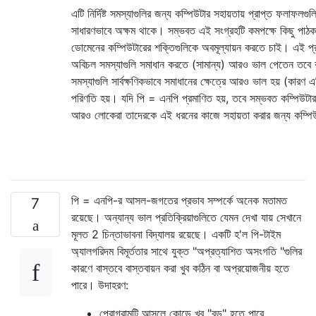
এটি নির্দিষ্ট সমস্যাগুলির জন্য কম্পিউটার সহায়তায় প্রাপ্ত ফলাফলগ
সাধারণভাবে অক্ষম থাকে। সম্ভবত এই সংগ্রহটি কমপক্ষে কিছু পাঠ
ডোমেনের কম্পিউটারের শক্তিগুলিকে অবমূল্যায়ন করতে চাই। এই প্র
অবিচল সমস্যাগুলি সমাধান করতে (সামান্য) আরও ভাল পেতেন তবে ব
সমস্যাগুলি সার্বক্ষণিকভাবে সমাধানের ক্ষেত্রে আরও ভাল হয় (কারণ এ
পরিণতি হয়। যদি পি = এনপি প্রমাণিত হয়, তবে সম্ভবত কম্পিউট
আরও লোকেরা তাদেরকে এই ধরনের কাজে সহায়তা করার জন্য কম্পিউট
পি = এনপি-র আসল-জগতের প্রভাব সম্পর্কে অনেক মতামত
7
রয়েছে। অন্যান্য ভাল প্রতিক্রিয়াগুলিতে যেমন দেখা যায় সেখানে
মূলত 2 চিন্তাভাবনা বিদ্যালয় রয়েছে। একটি হ'ল পি-টাইম
অ্যালগরিদম বিমূর্ততার সাথে যুক্ত "অপ্রত্যাশিত অসংগতি "গুলির
কারণে বাস্তবে বাস্তবায়ন করা খুব কঠিন বা অপ্রয়োজনীয় হতে
পারে। উদাহরণ:
প্রোগ্রামটি আসলে কোডে খুব "বড়" হতে পারে