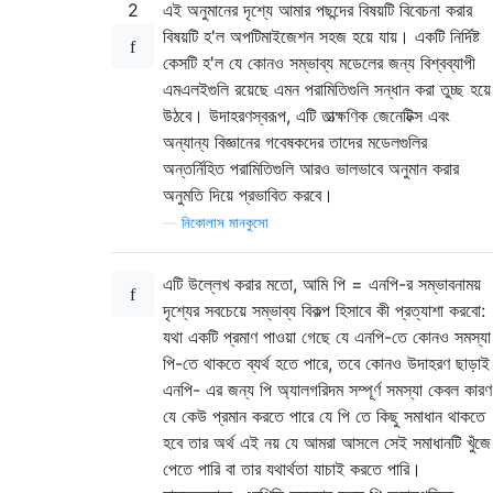
2
এই অনুমানের দৃশ্যে আমার পছন্দের বিষয়টি বিবেচনা করার
বিষয়টি হ'ল অপটিমাইজেশন সহজ হয়ে যায়। একটি নির্দিষ্ট
কেসটি হ'ল যে কোনও সম্ভাব্য মডেলের জন্য বিশ্বব্যাপী
এমএলইগুলি রয়েছে এমন পরামিতিগুলি সন্ধান করা তুচ্ছ হয়ে
উঠবে। উদাহরণস্বরূপ, এটি তাত্ক্ষণিক জেনেটিক্স এবং
অন্যান্য বিজ্ঞানের গবেষকদের তাদের মডেলগুলির
অন্তর্নিহিত পরামিতিগুলি আরও ভালভাবে অনুমান করার
অনুমতি দিয়ে প্রভাবিত করবে।
—
নিকোলাস মানকুসো
এটি উল্লেখ করার মতো, আমি পি = এনপি-র সম্ভাবনাময়
দৃশ্যের সবচেয়ে সম্ভাব্য বিকল্প হিসাবে কী প্রত্যাশা করবো:
যথা একটি প্রমাণ পাওয়া গেছে যে এনপি-তে কোনও সমস্যা
পি-তে থাকতে ব্যর্থ হতে পারে, তবে কোনও উদাহরণ ছাড়াই
এনপি- এর জন্য পি অ্যালগরিদম সম্পূর্ণ সমস্যা কেবল কারণ
যে কেউ প্রমান করতে পারে যে পি তে কিছু সমাধান থাকতে
হবে তার অর্থ এই নয় যে আমরা আসলে সেই সমাধানটি খুঁজে
পেতে পারি বা তার যথার্থতা যাচাই করতে পারি।