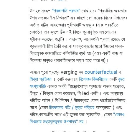
উদাহরণস্বরূপ
"প্রজাপতি প্রভাব"
বোঝায় যে "প্রাথমিক অবস্থার
উপর সংবেদনশীল নির্ভরতা" এর কারণে বেশ কয়েক দিনের দিগন্তের
অতীত সঠিক আবহাওয়ার পূর্বাভাসটি অসম্ভব (এবং পরবর্তীতে
ফোর্তনো তার ব্লগে ঠিক এই বিষয়ে পুনরাবৃত্তি সমালোচনার
স্বীকার করেছেন পয়েন্ট)। এছাড়াও, অনেকগুলি প্রমাণ রয়েছে যে
প্রভাবশালী শিল্প তৈরি করা বা সনাক্তকরণের মতো উচ্চতর মানব-
বিষয়মূলক কাজগুলিতে কম্পিউটার ব্যর্থ হয় (এমন একটি কাজ যা
বিশেষজ্ঞ মানুষও ধারাবাহিকভাবে সফল হতে পারে না)।
আসলে পুরো প্রশ্নে verging হয়
counterfactual
বা
মিথ্যা প্রতিজ্ঞা
। নোট করুন যে
বিশেষজ্ঞ বিজ্ঞানীদের
একটি
বৃহত
সংখ্যাগরিষ্ঠ
এখনও অবধি নিয়ন্ত্রণযোগ্য প্রমাণের অভাব সত্ত্বেও,
চিন্তা / বিশ্বাস পোল করেছেন, পি led এনপি। এবং অন্যান্য
পরিচিত আইন / বিধিনিষেধ / সীমাবদ্ধতা যেমন থার্মোডাইনামিক্সের
সাথে (যেমন
চিরকালের গতি / মুক্ত শক্তির
অসম্ভবতা ) এবং
পরিসংখ্যানগুলির সাথে এটি তুলনা করা স্বাভাবিক , যেমন
"কোনও
নিখরচায় মধ্যাহ্নভুক্ত উপপাদ্য" নয়
।