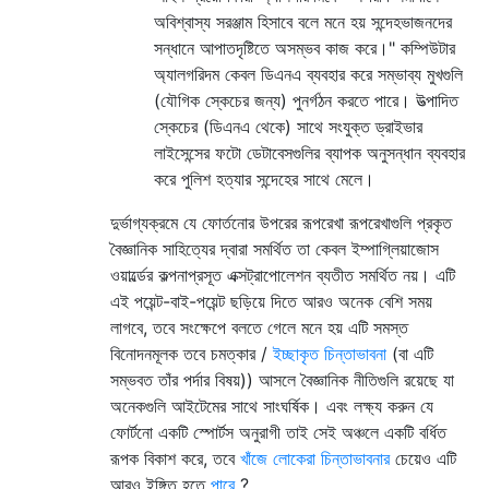
অবিশ্বাস্য সরঞ্জাম হিসাবে বলে মনে হয় সন্দেহভাজনদের
সন্ধানে আপাতদৃষ্টিতে অসম্ভব কাজ করে।" কম্পিউটার
অ্যালগরিদম কেবল ডিএনএ ব্যবহার করে সম্ভাব্য মুখগুলি
(যৌগিক স্কেচের জন্য) পুনর্গঠন করতে পারে। উত্পাদিত
স্কেচের (ডিএনএ থেকে) সাথে সংযুক্ত ড্রাইভার
লাইসেন্সের ফটো ডেটাবেসগুলির ব্যাপক অনুসন্ধান ব্যবহার
করে পুলিশ হত্যার সন্দেহের সাথে মেলে।
দুর্ভাগ্যক্রমে যে ফোর্তনোর উপরের রূপরেখা রূপরেখাগুলি প্রকৃত
বৈজ্ঞানিক সাহিত্যের দ্বারা সমর্থিত তা কেবল ইম্পাগ্লিয়াজোস
ওয়ার্ল্ডের কল্পনাপ্রসূত এক্সট্রাপোলেশন ব্যতীত সমর্থিত নয়। এটি
এই পয়েন্ট-বাই-পয়েন্ট ছড়িয়ে দিতে আরও অনেক বেশি সময়
লাগবে, তবে সংক্ষেপে বলতে গেলে মনে হয় এটি সমস্ত
বিনোদনমূলক তবে চমত্কার /
ইচ্ছাকৃত চিন্তাভাবনা
(বা এটি
সম্ভবত তাঁর পর্দার বিষয়)) আসলে বৈজ্ঞানিক নীতিগুলি রয়েছে যা
অনেকগুলি আইটেমের সাথে সাংঘর্ষিক। এবং লক্ষ্য করুন যে
ফোর্টনো একটি স্পোর্টস অনুরাগী তাই সেই অঞ্চলে একটি বর্ধিত
রূপক বিকাশ করে, তবে
খাঁজে লোকেরা চিন্তাভাবনার
চেয়েও এটি
আরও ইঙ্গিত হতে
পারে
?