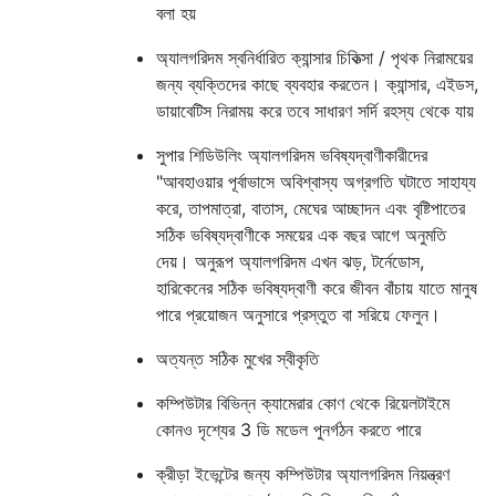
বলা হয়
অ্যালগরিদম স্বনির্ধারিত ক্যান্সার চিকিত্সা / পৃথক নিরাময়ের
জন্য ব্যক্তিদের কাছে ব্যবহার করতেন। ক্যান্সার, এইডস,
ডায়াবেটিস নিরাময় করে তবে সাধারণ সর্দি রহস্য থেকে যায়
সুপার শিডিউলিং অ্যালগরিদম ভবিষ্যদ্বাণীকারীদের
"আবহাওয়ার পূর্বাভাসে অবিশ্বাস্য অগ্রগতি ঘটাতে সাহায্য
করে, তাপমাত্রা, বাতাস, মেঘের আচ্ছাদন এবং বৃষ্টিপাতের
সঠিক ভবিষ্যদ্বাণীকে সময়ের এক বছর আগে অনুমতি
দেয়। অনুরূপ অ্যালগরিদম এখন ঝড়, টর্নেডোস,
হারিকেনের সঠিক ভবিষ্যদ্বাণী করে জীবন বাঁচায় যাতে মানুষ
পারে প্রয়োজন অনুসারে প্রস্তুত বা সরিয়ে ফেলুন।
অত্যন্ত সঠিক মুখের স্বীকৃতি
কম্পিউটার বিভিন্ন ক্যামেরার কোণ থেকে রিয়েলটাইমে
কোনও দৃশ্যের 3 ডি মডেল পুনর্গঠন করতে পারে
ক্রীড়া ইভেন্টের জন্য কম্পিউটার অ্যালগরিদম নিয়ন্ত্রণ