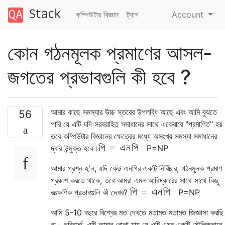
কম্পিউটার বিজ্ঞান
ট্যাগ
Account
কোন গঠনমূলক প্রমাণের আসল-
জগতের প্রভাবগুলি কী হবে ?
আমার কাছে সমস্যার উচ্চ স্তরের উপলব্ধি আছে এবং আমি বুঝতে
56
পারি যে এটি যদি সরবরাহিত সমাধানের সাথে একেবারে "প্রমাণিত" হয়
তবে কম্পিউটার বিজ্ঞানের ক্ষেত্রের মধ্যে অসংখ্য সমস্যা সমাধানের
পি
=
এন
পি
দ্বার উন্মুক্ত হবে।
P
=
N
P
আমার প্রশ্ন হ'ল, যদি কেউ এনপির একটি নির্বিচার, গঠনমূলক প্রমাণ
প্রকাশ করতে থাকে, তবে আমরা এমন আবিষ্কারের সাথে সাথে কিছু
পি
=
এন
পি
তাত্ক্ষণিক প্রভাবগুলি কী দেখব?
P
=
N
P
আমি 5-10 বছরে বিশ্বের মত দেখতে মতামত মতামত জিজ্ঞাসা করছি
না। পরিবর্তে, এটি আমার বোঝা যায় যে এটি এমন একটি মৌলিকভাবে