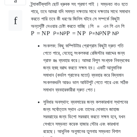
ট্র্যাকটিক্যালি ছোট ধ্রুবক সহ প্রমাণ পাই । সম্ভবত নাও হতে
পারে, তবে আমরা যদি সমস্ত দক্ষতার সাথে দক্ষতার সাথে সমাধান
করতে পারি তবে কী ধরণের জিনিস ঘটবে সে সম্পর্কে কিছুটা
অন্তর্দৃষ্টি দেওয়ার চেষ্টা করতে যাচ্ছি ।
পি
=
এন
পি
এন
পি
P
=
N
P
P
=
N
P
N
P
P
=
N
P
P
=
N
P
N
P
সংকলক: কিছু কম্পিউটার প্রোগ্রাম কিছুটা দ্রুত গতি
পেতে পারে, যেহেতু সংকলকরা রেজিস্টার বরাদ্দের জন্য
গ্রাফ রঙ ব্যবহার করে। আমরা বিপুল সংখ্যক নিবন্ধকের
জন্য হুবহু বরাদ্দ করতে সক্ষম হব। একটি আনুমানিক
সমাধান (কর্ডাল গ্রাফের মতো) ব্যবহার করে বিদ্যমান
সংকলকগুলি আরও ভাল আউটপুট পেতে পারে এবং সঠিক
সমাধান ব্যবহারকারীরা দ্রুত পেত।
সুবিধার অবস্থান: ব্যবসায়ের জন্য কলকারখানা স্থাপনের
জন্য সর্বোত্তম স্থান এবং তাদের দোকানে জাহাজ
সরবরাহের জন্য ডিপো সরবরাহ করতে সক্ষম হবে, যখন
সেখানে সম্ভবত কয়েক হাজার স্টোর এবং কারখানা
রয়েছে। আধুনিক অনুমানের তুলনায় সম্ভবত বিশাল