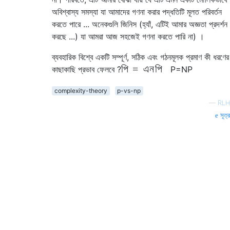
অবিশ্বাস্য সমস্যা যা আমাদের গণনা করার পদ্ধতিটি মূলত পরিবর্তন
করতে পারে ... অনেকগুলি জিনিস (হ্যাঁ, এটিই আমার অজ্ঞতা প্রদর্শন
করছে ...) যা আমরা আজ সহজেই গণনা করতে পারি না) ।
ব্যবহারিক বিশ্বে একটি সম্পূর্ণ, সঠিক এবং গঠনমূলক প্রমাণ কী ধরণের
পি
=
এন
পি
কাছাকাছি প্রভাব ফেলবে ?
P
=
N
P
complexity-theory
p-vs-np
—
RLH
সূত্র