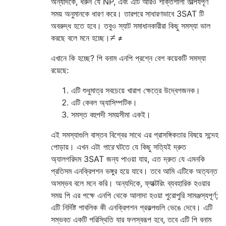
অন্যদিকে, ধরুন যে NP, এবং এটি আরও শক্তিশালী তাত্পর্যপূর্ণ
সময় অনুমানকে ধারণ করে। তারপরে সাধারণভাবে 3SAT টি
অবরুদ্ধ হতে হবে। তবুও স্যাট সমাধানকারীরা কিছু সমস্যা ভাল
≠
করছে বলে মনে হচ্ছে।
≠
এখানে কি হচ্ছে? পি বনাম এনপি প্রশ্নে বেশ কয়েকটি সমস্যা
রয়েছে:
এটি শুধুমাত্র সবচেয়ে খারাপ ক্ষেত্রে উদ্বেগজনক।
এটি কেবল অ্যাসিম্পটিক।
সমস্ত বহুপদী সময়সীমা একই।
এই সমস্যাগুলি বাস্তব বিশ্বের সাথে এর প্রাসঙ্গিকতার বিষয়ে সন্দেহ
পোড়ায়। এখন এটা
পারে
ঘটতে যে কিছু সত্যিই দ্রুত
অ্যালগরিদম 3SAT জন্য পাওয়া যায়, এত দ্রুত যে এমনকি
প্রতিসম এনক্রিপশন ভঙ্গুর হয়ে যাবে। তবে আমি এটিকে অত্যন্ত
অসম্ভব বলে মনে করি। অন্যদিকে, ফ্যাক্টরিং ব্যবহারিক হওয়ার
সময় পি এর পক্ষে এনপি থেকে আলাদা হওয়া পুরোপুরি সামঞ্জস্যপূর্ণ;
এটি নির্দিষ্ট পাবলিক কী এনক্রিপশন প্রকল্পগুলি ভেঙে দেবে। এটি
সম্ভবত একটি পরিস্থিতি যার ফলস্বরূপ হবে, তবে এটি পি বনাম