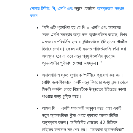
সোনার টিকিট: পি, এনপি এবং
ল্যান্স ফোর্টনো
অসম্ভবকে সন্ধান
করুন
"যদি এটি প্রমাণিত হয় যে পি = এনপি এবং আমাদের
সকল এনপি সমস্যার জন্য দক্ষ অ্যালগরিদম রয়েছে, বিশ্ব
এমনভাবে পরিবর্তিত হবে যা ইন্টারনেটকে ইতিহাসের পাদটীকা
হিসাবে দেখায়। কেবল এই সমস্ত পরিবর্তনগুলি বর্ণনা করা
অসম্ভব হবে না তবে নতুন প্রযুক্তিগুলির বৃহত্তম
প্রভাবগুলির পূর্বাভাস দেওয়া অসম্ভব। "
অ্যালগরিদম দ্রুত সুপার কম্পিউটারে প্রয়োগ করা হয়।
বোয়িং তাত্ক্ষণিকভাবে একটি নতুন বিমানের জন্য লন্ডন থেকে
সিডনি ননস্টপ যেতে বিমানটিকে উন্নততর উইংয়ের নকশা
পাওয়ার জন্য চুক্তি করে।
আসল পি = এনপি সমাধানটি অনুকূল করে এমন একটি
নতুন অ্যালগরিদম খুঁজে পেতে ব্যবহৃত আলগোরিদিম
অনুসন্ধান করুন। অনির্বচনীয় কোডের 42 মিলিয়ন
লাইনের ফলাফল সহ শেষ হয়। "আরবানা অ্যালগরিদম"