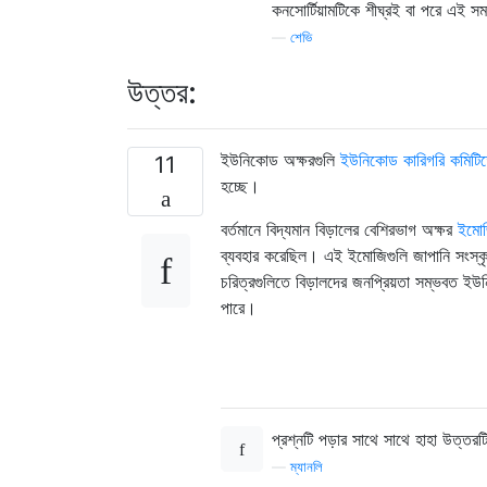
কনসোর্টিয়ামটিকে শীঘ্রই বা পরে এই 
—
শেভি
উত্তর:
ইউনিকোড অক্ষরগুলি
ইউনিকোড কারিগরি কমিটি
11
হচ্ছে।
বর্তমানে বিদ্যমান বিড়ালের বেশিরভাগ অক্ষর
ইমো
ব্যবহার করেছিল। এই ইমোজিগুলি জাপানি সংস্ক
চরিত্রগুলিতে বিড়ালদের জনপ্রিয়তা সম্ভবত ই
পারে।
প্রশ্নটি পড়ার সাথে সাথে হাহা উত্তরট
—
ম্যানলি