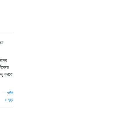
ৃত
তাদের
উনিকোড
িছু করতে
—
সর্পিল
সূত্র