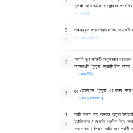
সুতরাং আমি আমাদের কেন্দ্রিক পদ্ধতি
—
joojaa
2
লক্ষ্যযুক্ত জনসংখ্যার দর্শকদের একটি
—
usr2564301
আপনি ভুল সাইটটি অনুসন্ধান করেছেন।
অনেকগুলি "কুকুর" ম্যাচটি চীনা অক্ষ
—
বোলডউইন
@ বোল্ডউইন: "কুকুর" এর জন্য কোডপয
—
ড্যান ড্যাসকলেসকু
1
আমি অবাক হয়ে অন্যরা প্রকৃত উত্তরট
ইউনিকোড / ইমোজি প্রতীক দিয়ে সম্ম
সম্মান করা। পিএস: আমি তবে প্রাণী 