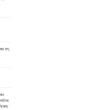
ষয় হল,
আরও
র্ডদের
উনিকোড