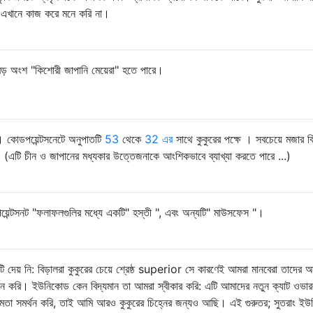
র এখানে কাজ করে মনে করি না।
 বড় অংশ "কিশোরী জাপানি মেয়েরা" হতে পারে।
 কোডপয়েন্টসনেটে অনুপাতটি
53
থেকে
32 এর
সাথে কুকুরের পক্ষে । সবচেয়ে মজার বি
র। (এটি চীন ও জাপানের মধ্যকার উত্তেজনাকে আংশিকভাবে ব্যাখ্যা করতে পারে ...)
়েন্টসনট "ফলাফলগুলির মধ্যে একটি" হস্তী ", এবং অন্যটি" মাউসফেস "।
ি দেয় নি: বিড়ালরা কুকুরের চেয়ে শ্রেষ্ঠ superior সে কারণেই আমরা মানবেরা তাদের 
ান করি। ইউনিকোড কেন বিদ্যমান তা আমরা স্বীকার করি: এটি আমাদের নতুন ক্যাট ওভারল
সমতা সমর্থন করি, তাই আমি আরও কুকুরের চিহ্নের জন্যও আছি। এই গুরুতর; সুতরাং ই