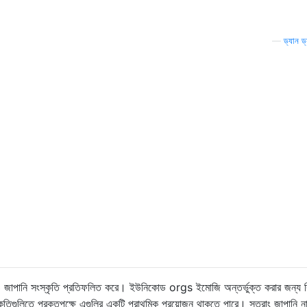
—
ড্যান ড্
ব ও জাপানি সংস্কৃতি প্রতিফলিত করে। ইউনিকোড orgs ইমোজি অন্তর্ভুক্ত করার জন্য ক
স্কৃতিগুলিতে প্রকৃতপক্ষে এগুলির একটি প্রাথমিক প্রয়োজন থাকতে পারে। সুতরাং জাপানি 