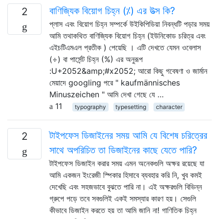
বাণিজ্যিক বিয়োগ চিহ্ন (⁒) এর উত্স কি?
2
প্লাস এবং বিয়োগ চিহ্ন সম্পর্কে উইকিপিডিয়া নিবন্ধটি পড়ার সময়
আমি তথাকথিত বাণিজ্যিক বিয়োগ চিহ্ন (ইউনিকোড চরিত্র এবং
এইচটিএমএল প্রতীক ) পেয়েছি । এটি দেখতে যেমন ওবেলাস
(÷) বা পার্সেন্ট চিহ্ন (%) এর অনুরূপ
:U+2052&amp;#x2052; আরো কিছু গবেষণা ও জার্মান
মেয়াদে googling পরে " kaufmännisches
Minuszeichen " আমি দেখা গেছে যে …
11
typography
typesetting
character
টাইপফেস ডিজাইনের সময় আমি যে বিশেষ চরিত্রের
2
সাথে অপরিচিত তা ডিজাইনের কাছে যেতে পারি?
টাইপফেস ডিজাইন করার সময় এমন অনেকগুলি অক্ষর রয়েছে যা
আমি একজন ইংরেজী স্পিকার হিসাবে ব্যবহার করি নি, খুব কমই
দেখেছি এবং সহজভাবে বুঝতে পারি না। এই অক্ষরগুলি বিভিন্ন
গ্রুপে পড়ে তবে সবগুলিই একই সমস্যার কারণ হয়। সেগুলি
কীভাবে ডিজাইন করতে হয় তা আমি জানি না! গাণিতিক চিহ্ন