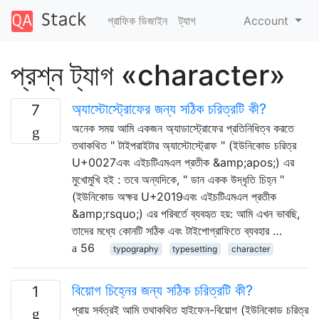
গ্রাফিক ডিজাইন
ট্যাগ
Account
প্রশ্ন ট্যাগ «character»
অ্যাস্টোস্ট্রোফের জন্য সঠিক চরিত্রটি কী?
7
অনেক সময় আমি একজন অ্যাডাস্ট্রোফের প্রতিনিধিত্ব করতে
তথাকথিত " টাইপরাইটার অ্যাস্টোস্ট্রোফ " (ইউনিকোড চরিত্র
U+0027এবং এইচটিএমএল প্রতীক &amp;apos;) এর
মুখোমুখি হই : তবে অন্যদিকে, " ডান একক উদ্ধৃতি চিহ্ন "
(ইউনিকোড অক্ষর U+2019এবং এইচটিএমএল প্রতীক
&amp;rsquo;) এর পরিবর্তে ব্যবহৃত হয়: আমি এখন ভাবছি,
তাদের মধ্যে কোনটি সঠিক এবং টাইপোগ্রাফিতে ব্যবহার …
56
typography
typesetting
character
বিয়োগ চিহ্নের জন্য সঠিক চরিত্রটি কী?
1
প্রায় সর্বত্রই আমি তথাকথিত হাইফেন-বিয়োগ (ইউনিকোড চরিত্র