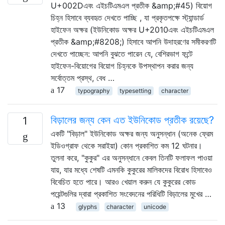
U+002Dএবং এইচটিএমএল প্রতীক &amp;#45) বিয়োগ
চিহ্ন হিসাবে ব্যবহৃত দেখতে পাচ্ছি , যা প্রকৃতপক্ষে স্ট্যান্ডার্ড
হাইফেন অক্ষর (ইউনিকোড অক্ষর U+2010এবং এইচটিএমএল
প্রতীক &amp;#8208;) হিসাবে আপনি উদাহরণের সমীকরণটি
দেখতে পাচ্ছেন: আপনি বুঝতে পারেন যে, বেশিরভাগ ফন্টে
হাইফেন-বিয়োগের বিয়োগ চিহ্নকে উপস্থাপন করার জন্য
সর্বোত্তম প্রস্থ, বেধ …
17
typography
typesetting
character
বিড়ালের জন্য কেন এত ইউনিকোড প্রতীক রয়েছে?
1
একটি "বিড়াল" ইউনিকোড অক্ষর জন্য অনুসন্ধান (অনেক ফ্রেম
ইডিওগ্রাফ থেকে সরাইয়া) কোন প্রকাশিত কম 12 ঘটনার।
তুলনা করে, "কুকুর" এর অনুসন্ধানে কেবল তিনটি ফলাফল পাওয়া
যায়, যার মধ্যে শেষটি এমনকি কুকুরের মালিকদের বিরোধ হিসাবেও
বিবেচিত হতে পারে। আরও খেয়াল করুন যে কুকুরের কোড
পয়েন্টগুলির দ্বারা প্রকাশিত সংবেদনের পরিধিটি বিড়ালের মুখের …
13
glyphs
character
unicode