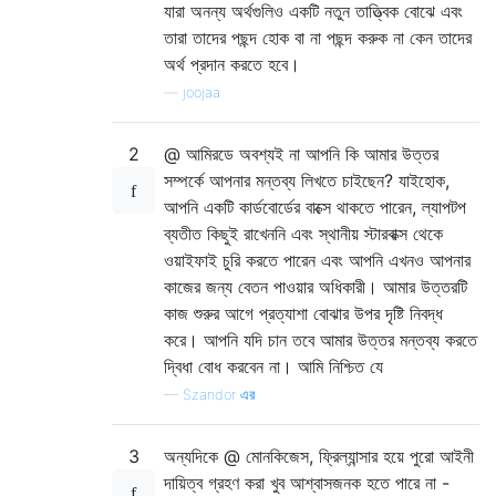
যারা অনন্য অর্থগুলিও একটি নতুন তাত্ত্বিক বোঝে এবং
তারা তাদের পছন্দ হোক বা না পছন্দ করুক না কেন তাদের
অর্থ প্রদান করতে হবে।
—
joojaa
2
@ আমিরডে অবশ্যই না আপনি কি আমার উত্তর
সম্পর্কে আপনার মন্তব্য লিখতে চাইছেন? যাইহোক,
আপনি একটি কার্ডবোর্ডের বাক্সে থাকতে পারেন, ল্যাপটপ
ব্যতীত কিছুই রাখেননি এবং স্থানীয় স্টারবাক্স থেকে
ওয়াইফাই চুরি করতে পারেন এবং আপনি এখনও আপনার
কাজের জন্য বেতন পাওয়ার অধিকারী। আমার উত্তরটি
কাজ শুরুর আগে প্রত্যাশা বোঝার উপর দৃষ্টি নিবদ্ধ
করে। আপনি যদি চান তবে আমার উত্তর মন্তব্য করতে
দ্বিধা বোধ করবেন না। আমি নিশ্চিত যে
—
Szandor এর
3
অন্যদিকে @ মোনকিজেস, ফ্রিল্যান্সার হয়ে পুরো আইনী
দায়িত্ব গ্রহণ করা খুব আশ্বাসজনক হতে পারে না -