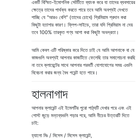
একটি বিস্মিত-ইমোশনিক সেটটিতে ব্যাংক করে যা তাদের ব্যবসায়ের
ক্ষেত্রে তাদের পার্থক্য করতে পারে তবে আমি অবশ্যই দেখতে
পাচ্ছি যে "আরও বেশি" (তাদের চোখে) প্রিমিয়াম প্রদান করা
কিছুটা হতাশার কারণ। ফ্লিপ-সাইডে, তারা যদি প্রিমিয়াম না দেয়
তবে 100% তারকৃত পণ্য আশা করা কিছুটা অভদ্রতা।
আমি কেবল এটি পরিষ্কার করে দিতে চাই যে আমি আপনাকে বা যে
কাজগুলি অবশ্যই আপনার কাজটিতে ফেলেছি তার সমালোচনা করছি
না তবে ক্লায়েন্টের সাথে আপনার পরবর্তী যোগাযোগের সময় এগুলি
বিবেচনা করার জন্য বৈধ পয়েন্ট হতে পারে।
হালনাগাদ
আপনার ক্লায়েন্ট এই ইমেলটির পুরো পাঠ্যটি দেখার পরে এবং এই
পোস্ট জুড়ে মন্তব্যগুলি পড়ার পরে, আমি নীচের উত্তরটি দিতে
চাই:
হ্যালো মিঃ / মিসেস / মিসেস ক্লায়েন্ট,