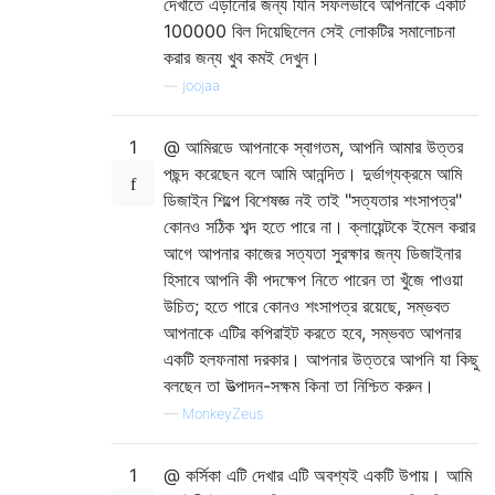
দেখাতে এড়ানোর জন্য যিনি সফলভাবে আপনাকে একটি
100000 বিল দিয়েছিলেন সেই লোকটির সমালোচনা
করার জন্য খুব কমই দেখুন।
—
joojaa
1
@ আমিরডে আপনাকে স্বাগতম, আপনি আমার উত্তর
পছন্দ করেছেন বলে আমি আনন্দিত। দুর্ভাগ্যক্রমে আমি
ডিজাইন শিল্পে বিশেষজ্ঞ নই তাই "সত্যতার শংসাপত্র"
কোনও সঠিক শব্দ হতে পারে না। ক্লায়েন্টকে ইমেল করার
আগে আপনার কাজের সত্যতা সুরক্ষার জন্য ডিজাইনার
হিসাবে আপনি কী পদক্ষেপ নিতে পারেন তা খুঁজে পাওয়া
উচিত; হতে পারে কোনও শংসাপত্র রয়েছে, সম্ভবত
আপনাকে এটির কপিরাইট করতে হবে, সম্ভবত আপনার
একটি হলফনামা দরকার। আপনার উত্তরে আপনি যা কিছু
বলছেন তা উত্পাদন-সক্ষম কিনা তা নিশ্চিত করুন।
—
MonkeyZeus
1
@ কর্সিকা এটি দেখার এটি অবশ্যই একটি উপায়। আমি