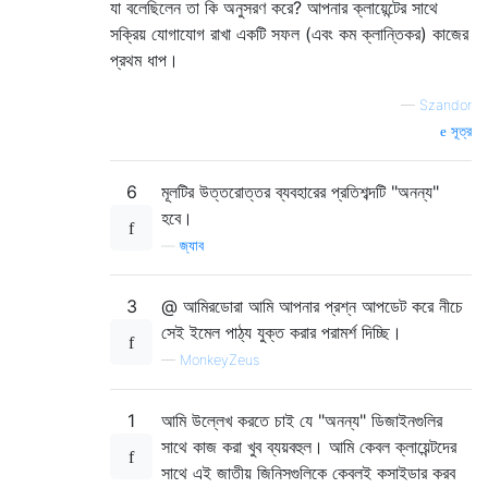
যা বলেছিলেন তা কি অনুসরণ করে? আপনার ক্লায়েন্টের সাথে
সক্রিয় যোগাযোগ রাখা একটি সফল (এবং কম ক্লান্তিকর) কাজের
প্রথম ধাপ।
—
Szandor
সূত্র
6
মূলটির উত্তরোত্তর ব্যবহারের প্রতিশব্দটি "অনন্য"
হবে।
—
জ্যাব
3
@ আমিরডোরা আমি আপনার প্রশ্ন আপডেট করে নীচে
সেই ইমেল পাঠ্য যুক্ত করার পরামর্শ দিচ্ছি।
—
MonkeyZeus
1
আমি উল্লেখ করতে চাই যে "অনন্য" ডিজাইনগুলির
সাথে কাজ করা খুব ব্যয়বহুল। আমি কেবল ক্লায়েন্টদের
সাথে এই জাতীয় জিনিসগুলিকে কেবলই কসাইডার করব