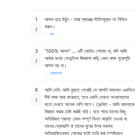
1
আসল হয়ে উঠুন - তারা স্বতন্ত্র স্টাইলযুক্ত তা নিশ্চিত
করুন।
—
পল
3
"100% আসল" ... এটি মোটেও শোনায় না, যদি আমি
আমার মধ্যে পেডেন্টকে জিজ্ঞাসা করি; কোন কাজ পুরোপুরি
আসল হয় না।
—
ফ্রেসনেল
6
আমি দেখি. আমি বুঝতে পেরেছি যে আপনি সম্ভবত এগুলিতে
দীর্ঘ সময় ব্যয় করেছেন, তবে এগুলি দেখতে অন্যান্যদের
মতো দেখতে অনেক বেশি লাগে। (দুঃখিত - আমি আপনাকে
বিরক্ত করার চেষ্টা করছি না!)। হতে পারে তাদের কিছু
অতিরিক্ত প্রান্ত যেমন সম্পূর্ণ ভিন্ন আকৃতি দেওয়া বা
তাদের স্কোয়াশি বা তাদের মুখের উপর যথাযথ
অভিব্যক্তিযুক্ত লোকের ফটো তৈরি করা (স্পষ্টভাবে