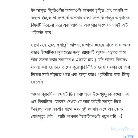
উপরোক্ত বিবৃতিগুলির অনেকগুলি আপনার চুক্তি এবং আপনি যা
করতে ইচ্ছুক তা সম্পর্কে আপনার ধারণা সম্পর্কে প্রচুর অনুমানের
বিষয়টি বিবেচনা করে এবং আপনার অবস্থার সাথে মানানসই এটি
পরিবর্তন করে।
দেখে মনে হচ্ছে ক্লায়েন্ট আপনাকে ভাড়া করেছে যাতে তারা অন্য
কারও ইমোটিকন ব্যবহারের জন্য রয়্যালটি প্রদান এড়াতে পারে।
তারা মামলা করার সম্ভাবনাও এড়াতে চায়। যদি তাদের বিরুদ্ধে
মামলা করা হয় তবে তাদের পুরোপুরি নিশ্চিত হওয়া দরকার যে তারা
নিজের মাঠে দাঁড়াতে পারে এবং অন্য কারও প্রতিষ্ঠিত কাজ ছিঁড়ে
ফেলেনি।
আমার প্রাথমিক লক্ষ্যটি ছিল যথাসম্ভব উদ্দেশ্যমূলক হওয়া এবং
এই বিষয়টিতে ফোকাস দেওয়া যে তারা আইনী সমস্যা নিয়ে
উদ্বিগ্ন এবং নকশার সাথে অসন্তুষ্ট হওয়ার সাথে এর কোনও
যোগসূত্র নেই। আমি আপনার ইমোটিকনগুলি পছন্দ করি :-)
—
MonkeyZeus
সূত্র