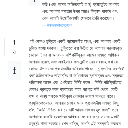
করি (এবং আমার অভিজ্ঞতাটি হ'ল) ​​ক্লায়েন্টের আপনার
এবং আপনার দক্ষতার উপর আরও বিশ্বাস থাকবে এবং
কেন আপনি ইমোটিকনগুলি সেভাবে তৈরি করেছেন।
—
উইলকোভানমেপেলেন
এটি কোনও চুক্তির একটি প্রয়োজনীয় অংশ, এবং আপনার একটি
1
চুক্তি হওয়া দরকার। চুক্তিতে বলা উচিত যে আপনার সরবরাহকৃত
কোনও চিত্র বা অন্যান্য কপিরাইটযুক্ত কাজের সমস্ত অধিকার
আপনার রয়েছে এবং একইভাবে ক্লায়েন্ট তাদের সরবরাহ করা যে
কোনও উপাদানের প্রয়োজনীয় অধিকার পাবেন। চুক্তিটিও
অবশ্যই
করা উচিত
কোনও লাইসেন্সিং বা অধিকারের স্থানান্তর এবং সম্ভবত
পরিচালনা আইন এবং এখতিয়ার নির্দিষ্ট করুন। নির্দিষ্ট পরিস্থিতিতে,
কোনও প্রদত্ত কাজ ব্যবহারের ফলে প্রাপ্ত দাবী থেকে একটি
পক্ষ বা অন্য পক্ষকে ক্ষতিপূরণ দেওয়ার ভাষাও থাকতে পারে।
প্রযুক্তিগতভাবে, আপনার লেখার জন্য প্রয়োজনীয় সমস্ত কিছু
হ'ল, "আমি নিশ্চিত করি যে এটি আমার নিজস্ব মূল কাজ", তবে
আপনাকে কাজটি ব্যবহারের অধিকার দেওয়ার জন্য তাদের একটি
ডকুমেন্ট থাকা দরকার। শেষ পর্যন্ত, আপনি এই সমস্যাটি করছেন