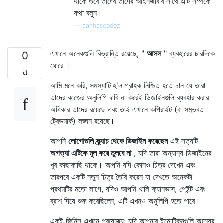
থাকে তবে তাদের তাদের আইনজীবীর সাথে এটি সম্পর্কে
কথা বলুন।
—
canhascodez
এখানে অনেকগুলি বিভ্রান্তি রয়েছে, "
আসল
" ব্যবহারের চারদিকে
0
ঘোরে ।
আমি মনে করি, সমস্যাটি হ'ল গ্রাহক নিশ্চিত হতে চান যে তারা
তাদের কাজের অনুলিপি দাবি না করেই ডিজাইনগুলি ব্যবহার করার
অধিকার তাদের রয়েছে এবং তাই এখানে কপিরাইট (বা সম্ভবত
ট্রেডমার্ক) লঙ্ঘন রয়েছে।
আপনি
লোগোগুলি স্ক্র্যাচ থেকে ডিজাইন করেছেন
এই সত্যটি
অগত্যা এটিকে মূল করে তুলবে না
, যদি তারা অন্যান্য ডিজাইনের
খুব কাছাকাছি থাকে। আপনি যদি কোনও চিত্র দেখেন এবং
তারপরে একটি নতুন চিত্র তৈরি করেন যা দেখতে অনেকটা
প্রথমটির মতো লাগে, যদিও আপনি খালি ক্যানভাস, পেইন্ট এবং
ব্রাশ দিয়ে শুরু করেছিলেন, এটি এখনও অনুলিপি হতে পারে।
একই জিনিস এখানে প্রযোজ্য: যদি আপনার ইমোটিকনগুলি অন্যের