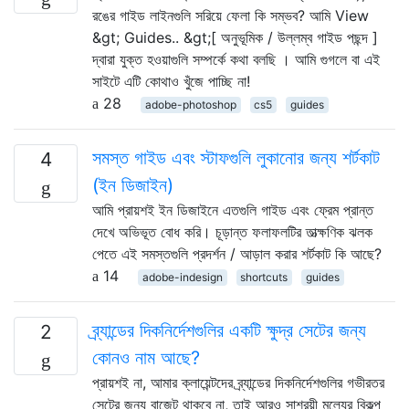
রঙের গাইড লাইনগুলি সরিয়ে ফেলা কি সম্ভব? আমি View
&gt; Guides.. &gt;[ অনুভূমিক / উল্লম্ব গাইড পছন্দ ]
দ্বারা যুক্ত হওয়াগুলি সম্পর্কে কথা বলছি । আমি গুগলে বা এই
সাইটে এটি কোথাও খুঁজে পাচ্ছি না!
28
adobe-photoshop
cs5
guides
সমস্ত গাইড এবং স্টাফগুলি লুকানোর জন্য শর্টকাট
4
(ইন ডিজাইন)
আমি প্রায়শই ইন ডিজাইনে এতগুলি গাইড এবং ফ্রেম প্রান্ত
দেখে অভিভূত বোধ করি। চূড়ান্ত ফলাফলটির তাত্ক্ষণিক ঝলক
পেতে এই সমস্তগুলি প্রদর্শন / আড়াল করার শর্টকাট কি আছে?
14
adobe-indesign
shortcuts
guides
ব্র্যান্ডের দিকনির্দেশগুলির একটি ক্ষুদ্র সেটের জন্য
2
কোনও নাম আছে?
প্রায়শই না, আমার ক্লায়েন্টদের ব্র্যান্ডের দিকনির্দেশগুলির গভীরতর
সেটের জন্য বাজেট থাকবে না, তাই আরও সাশ্রয়ী মূল্যের বিকল্প