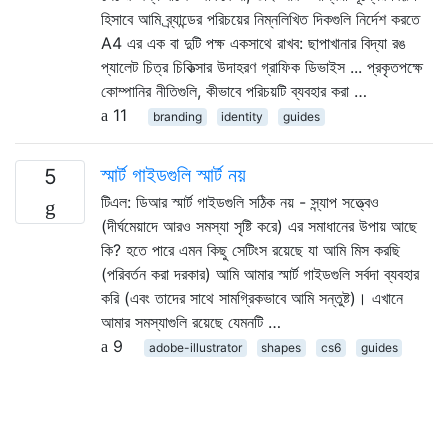
হিসাবে আমি ব্র্যান্ডের পরিচয়ের নিম্নলিখিত দিকগুলি নির্দেশ করতে
A4 এর এক বা দুটি পক্ষ একসাথে রাখব: ছাপাখানার বিদ্যা রঙ
প্যালেট চিত্র চিকিত্সার উদাহরণ গ্রাফিক ডিভাইস ... প্রকৃতপক্ষে
কোম্পানির নীতিগুলি, কীভাবে পরিচয়টি ব্যবহার করা …
11
branding
identity
guides
স্মার্ট গাইডগুলি স্মার্ট নয়
5
টিএল: ডিআর স্মার্ট গাইডগুলি সঠিক নয় - স্ন্যাপ সত্ত্বেও
(দীর্ঘমেয়াদে আরও সমস্যা সৃষ্টি করে) এর সমাধানের উপায় আছে
কি? হতে পারে এমন কিছু সেটিংস রয়েছে যা আমি মিস করছি
(পরিবর্তন করা দরকার) আমি আমার স্মার্ট গাইডগুলি সর্বদা ব্যবহার
করি (এবং তাদের সাথে সামগ্রিকভাবে আমি সন্তুষ্ট)। এখানে
আমার সমস্যাগুলি রয়েছে যেমনটি …
9
adobe-illustrator
shapes
cs6
guides