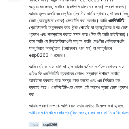
অনুরোধের জন্য, সার্ভারে স্ক্রিপ্টগুলি চালানোর জন্য) প্রেরণ করতে।
আমার মূলত একটি ওয়েবপৃষ্ঠায় (স্থানীয় সার্ভার দ্বারা হোস্ট করা) কিছু
ডেটা (আরডুইনো থেকে) ঠেলাঠেলি করা দরকার। আমি
এমকিউটিটি
প্রোটোকলটি অনুসন্ধান করে খুঁজে পেয়েছি যা ক্লায়েন্টদের উপর ডেটা
প্রকাশ এবং সাবস্ক্রাইব করতে সক্ষম করে (ঠিক কী আমি চাইছিলাম)।
তবে আমি যে টিউটোরিয়ালগুলি সন্ধান করছি সেগুলির বেশিরভাগগুলি
সম্পূর্ণভাবে আরডুইনো (ওয়াইফাই ঝাল সহ) বা সম্পূর্ণরূপে
esp8266 এ রয়েছে।
আমি যেটি জানতে চাই তা হ'ল আমার বর্তমান কনফিগারেশনের মতো
এটিও কি এমকিউটিটি ব্যবহারের কোনও সম্ভাব্য উপায়? অর্থাত্,
আর্দুইনো ব্যবহার করে সমস্ত কাজ করতে এবং এর সিরিয়াল কম
ব্যবহার করে। এমকিউটিটি-তে কেবল এটি আদেশ দ্বারা ডেটা প্রকাশ
করা।
আমার প্রকল্প সম্পর্কে অতিরিক্ত তথ্য এখানে উল্লেখ করা হয়েছে:
স্মার্ট হোম সিস্টেমে কোন প্রযুক্তি ব্যবহার করা হবে তা নিয়ে বিভ্রান্ত
mqtt
esp8266