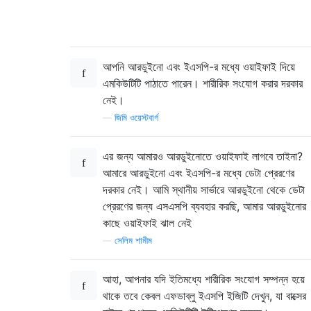
আপনি আরডুইনো এবং ইএসপি-র মধ্যে ওয়াইফাই দিয়ে
এমকিউটিটি পাঠাতে পারেন। শারীরিক সংযোগ করার দরকার
নেই।
—
জিমি ওয়েস্টবার্গ
এর জন্য আমারও আরডুইনোতে ওয়াইফাই লাগবে তাইনা?
আমারে আরডুইনো এবং ইএসপি-র মধ্যে ডেটা প্রেরণের
দরকার নেই। আমি স্থানীয় সার্ভারে আরডুইনো থেকে ডেটা
প্রেরণের জন্য এসএসপি ব্যবহার করছি, আমার আরডুইনোর
কাছে ওয়াইফাই ঝাল নেই
—
সেলিম শামীম
আহা, আপনার যদি ইতিমধ্যে শারীরিক সংযোগ সম্পন্ন হয়ে
থাকে তবে কেবল এফডাব্লু ইএসপি ইজিটি দেখুন, যা বাক্সের