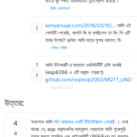
বাইরে খুব শক্ত এমকিউটিটি ইন্টিগ্রেশন রয়েছে।
—
জিমি ওয়েস্টবার্গ
sonyarouje.com/2016/03/15/…
আমি এই
পোস্টটি পেয়েছি, আপনি কি যা বলছিলেন তা কি: পি এটি
যাবার উপায়? দুঃখিত আমি মাত্র সুপার নবাগত: ডি
—
সেলিম শামীম
1
আমি ইউআরটি-র মাধ্যমে এমকিউটিটি চেষ্টা করেছি
(esp8266 এ এটি কমান্ড প্রেরণে)
github.com/nopnop2002/MQTT_UNO
—
nopnop2002
উত্তর:
অবশেষে আমি
সনি আরজের একটি টিউটোরিয়াল পেয়েছি
। দেখা
4
যাচ্ছে যে, esp কমান্ডগুলির ম্যানুয়াল প্রেরণকে আমি পুরোপুরি
ত্যাগ করতে হয়েছিল এবং লাইব্রেরিটি (WiFiEsp.h) ব্যবহার