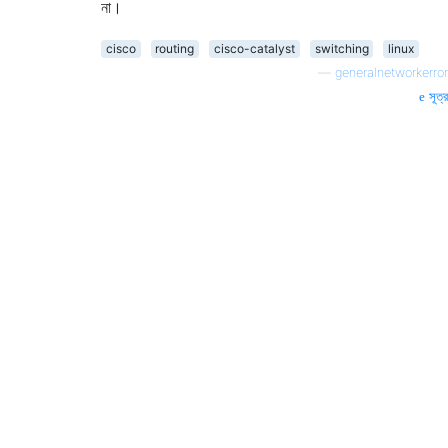
না।
cisco
routing
cisco-catalyst
switching
linux
—
generalnetworkerror
সূত্র