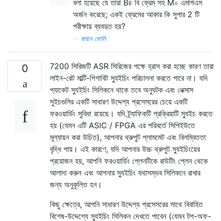
বলা হয়েছে যে তারা B৪ বি ফ্রেম সহ M০ এমপিএস
অর্জন করেছে; একই ফ্রেমের আকার কি সুপার 2 টি
পরীক্ষায় ব্যবহৃত হয়?
—
রায়ান ফোলি
7200 সিরিজটি ASR সিরিজের পক্ষে হ্রাস করা হচ্ছে কারণ তারা
0
লাইন-রেট মাল্টি-গিগাবিট স্যুইচিং পরিচালনা করতে পারে না। যদি
প্যাকেট স্যুইচিং সিলিকনে থাকে তবে অনুঘটক এবং নেক্সাস
সুইচগুলির একটি সাধারণ উদ্দেশ্য প্রসেসরের চেয়ে একটি
ফরওয়ার্ডিং সুবিধা রয়েছে। যদি ট্র্যাফিকটি প্রক্রিয়াটি স্যুইচ করতে
হয় (যেমন এটি ASIC / FPGA এর পরিবর্তে সিপিইউতে
মূল্যায়ন করা উচিত), আপনার থ্রুপুট প্লামমেট এবং বিলম্বিততা
বৃদ্ধি পায়। এই কারণে, যদি আপনার উচ্চ থ্রুপুট স্যুইচিংয়ের
প্রয়োজন হয়, আপনি ফরওয়ার্ডিং প্লেনটিকে রাউটিং প্লেন থেকে
আলাদা করুন এবং আপনার স্যুইচিং যথাসম্ভব সিলিকনে রাখার
জন্য অনুকূলিত হন।
কিছু ক্ষেত্রে, আপনি সাধারণ উদ্দেশ্য প্রসেসরের সাথে বিবাহিত
বিশেষ-উদ্দেশ্যে স্যুইচিং সিলিকন দেখতে পাবেন (যেমন টপ-অফ-