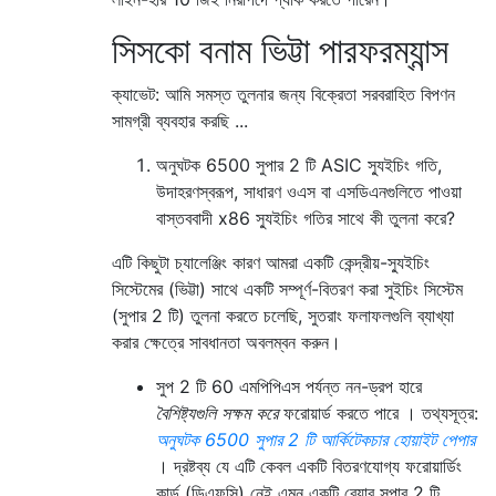
সিসকো বনাম ভিট্টা পারফরম্যান্স
ক্যাভেট: আমি সমস্ত তুলনার জন্য বিক্রেতা সরবরাহিত বিপণন
সামগ্রী ব্যবহার করছি ...
অনুঘটক 6500 সুপার 2 টি ASIC স্যুইচিং গতি,
উদাহরণস্বরূপ, সাধারণ ওএস বা এসডিএনগুলিতে পাওয়া
বাস্তববাদী x86 স্যুইচিং গতির সাথে কী তুলনা করে?
এটি কিছুটা চ্যালেঞ্জিং কারণ আমরা একটি কেন্দ্রীয়-স্যুইচিং
সিস্টেমের (ভিট্টা) সাথে একটি সম্পূর্ণ-বিতরণ করা সুইচিং সিস্টেম
(সুপার 2 টি) তুলনা করতে চলেছি, সুতরাং ফলাফলগুলি ব্যাখ্যা
করার ক্ষেত্রে সাবধানতা অবলম্বন করুন।
সুপ 2 টি 60 এমপিপিএস পর্যন্ত নন-ড্রপ হারে
বৈশিষ্ট্যগুলি সক্ষম করে
ফরোয়ার্ড করতে পারে । তথ্যসূত্র:
অনুঘটক 6500 সুপার 2 টি আর্কিটেকচার হোয়াইট পেপার
। দ্রষ্টব্য যে এটি কেবল একটি বিতরণযোগ্য ফরোয়ার্ডিং
কার্ড (ডিএফসি) নেই এমন একটি বেয়ার সুপার 2 টি