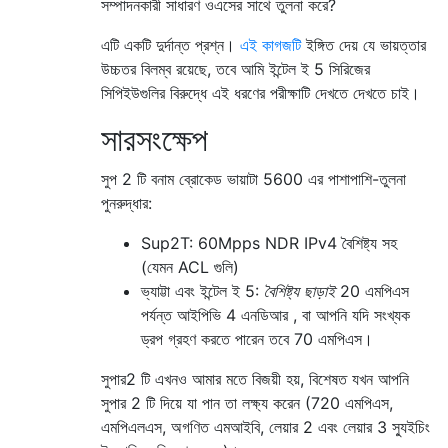
সম্পাদনকারী সাধারণ ওএসের সাথে তুলনা করে?
এটি একটি দুর্দান্ত প্রশ্ন।
এই কাগজটি
ইঙ্গিত দেয় যে ভায়ত্তার
উচ্চতর বিলম্ব রয়েছে, তবে আমি ইন্টেল ই 5 সিরিজের
সিপিইউগুলির বিরুদ্ধে এই ধরণের পরীক্ষাটি দেখতে দেখতে চাই।
সারসংক্ষেপ
সুপ 2 টি বনাম ব্রোকেড ভায়াটা 5600 এর পাশাপাশি-তুলনা
পুনরুদ্ধার:
Sup2T: 60Mpps NDR IPv4 বৈশিষ্ট্য সহ
(যেমন ACL গুলি)
ভ্যাট্টা এবং ইন্টেল ই 5:
বৈশিষ্ট্য ছাড়াই
20 এমপিএস
পর্যন্ত আইপিভি 4 এনডিআর , বা আপনি যদি সংখ্যক
ড্রপ গ্রহণ করতে পারেন তবে 70 এমপিএস।
সুপার2 টি এখনও আমার মতে বিজয়ী হয়, বিশেষত যখন আপনি
সুপার 2 টি দিয়ে যা পান তা লক্ষ্য করেন (720 এমপিএস,
এমপিএলএস, অগণিত এমআইবি, লেয়ার 2 এবং লেয়ার 3 স্যুইচিং