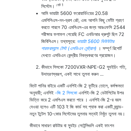
নোট 1
সিস্টেম।
আমি ভায়াট্টা 5600 ফরোয়ার্ডিংয়ের 20.58
এমপিপিএস-নন-ড্রপ রেট, এবং আপনি কিছু ফোঁটা গ্রহণ
করতে পারলে 70 এমপিএস-এর জন্য আরএফসি 2544
পরীক্ষার ফলাফল পেয়েছি FC এনডিআর থ্রুপুট ছিল 72
জিবিপিএস। তথ্যসূত্র:
ভায়াট্টা 5600 ভিউউটার
পারফরম্যান্স টেস্ট (এসডিএন সেন্ট্রাল)
। সম্পূর্ণ রিপোর্ট
দেখতে এসডিএন কেন্দ্রীয় নিবন্ধকরণের প্রয়োজন।
কীভাবে সিসকো 7200VXR-NPE-G2 স্যুইচিং গতি,
উদাহরণস্বরূপ, একই সাথে তুলনা করুন ...
বিতট পানির বাইরে একটি এনপিই-জি 2 ফুটিয়ে তোলে, কর্মক্ষমতা
অনুযায়ী; এনসিই
-জি 2 সিসকো
এনপিই-জি 2 ডেটাশিটের উপর
ভিত্তি করে 2 এমপিএস করতে পারে । এনপিই-জি 2-র বয়স
দেওয়া হলেও এটি 103 ই জি কার্ড সহ প্যাক করা একটি ব্র্যান্ড-
নতুন ইন্টেল 10-কোর সিস্টেমের তুলনায় সত্যই নিখুঁত তুলনা নয়।
কীভাবে সাধারণ রাউটার বা স্যুইচ লেটেন্সিগুলি একই ফাংশন