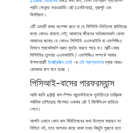
2544 মেট্রিকের
বিষয়ে কথা বলি, যেমন নো-ড্রপ প্যাকেটস-
প্রতি সেকেন্ড ফরওয়ার্ডিং রেট (এনডিআর), থ্রুপুট এবং
বিলম্বিতা।
এটি এমনটি বলার অপেক্ষা রাখে না যে সিপিইউ-ভিত্তিক রাউটারের
জন্য কোনও জায়গা নেই; আমাদের জীবনের অভিজ্ঞতাগুলি কেবল
আমাদের জানায় যে কোনও সিপিইউ এএসআইসি বা এফপিজিএ
হিসাবে প্যাকেটগুলি দ্রুত স্যুইচ করতে পারে না। মাল্টি-কোর
সিপিইউর তুলনায় এএসআইসি / এফপিজিএ সম্পর্কে আমার
উপসংহারটি
ইলেক্ট্রনিক্স.এসই
-র
এই প্রশ্নোত্তর
দ্বারা আরও
জোরদার বলে মনে হচ্ছে ।
পিসিআই-বাসের পারফরম্যান্স
আমি জানি x86 বাস-স্পিড ব্যান্ডউইথকে স্যুইচিংয়ে তাত্ত্বিক
সর্বাধিক চাপিয়েছে বিশেষত একবার রেট 1 জিবিপিএস ছাড়িয়ে
গেলে।
আপনি এখানে কোন বাস বিধিনিষেধের কথা উল্লেখ করছেন তা
নিশ্চিত নই, তবে আপনার কাছে থাকা তথ্য কিছুটা পুরানো হতে