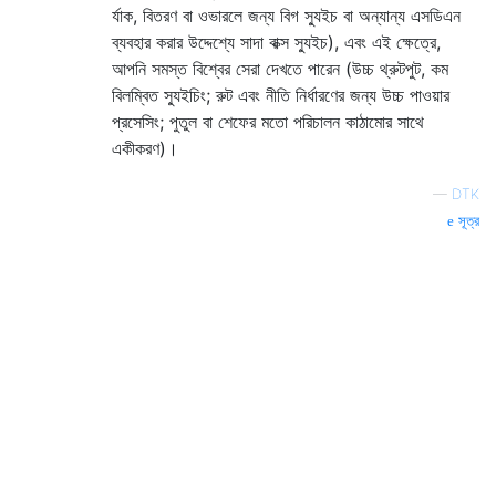
র্যাক, বিতরণ বা ওভারলে জন্য বিগ স্যুইচ বা অন্যান্য এসডিএন
ব্যবহার করার উদ্দেশ্যে সাদা বাক্স স্যুইচ), এবং এই ক্ষেত্রে,
আপনি সমস্ত বিশ্বের সেরা দেখতে পারেন (উচ্চ থ্রুটপুট, কম
বিলম্বিত স্যুইচিং; রুট এবং নীতি নির্ধারণের জন্য উচ্চ পাওয়ার
প্রসেসিং; পুতুল বা শেফের মতো পরিচালন কাঠামোর সাথে
একীকরণ)।
—
DTK
সূত্র