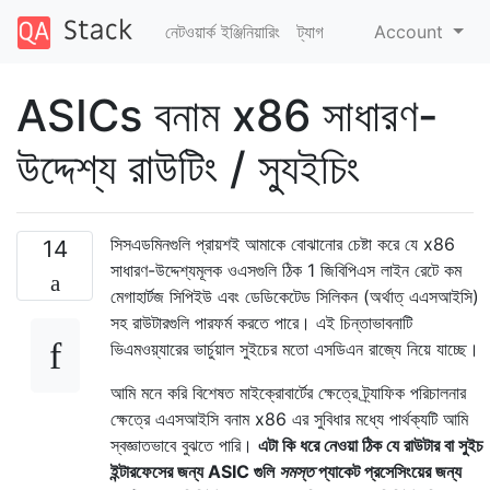
নেটওয়ার্ক ইঞ্জিনিয়ারিং
ট্যাগ
Account
ASICs বনাম x86 সাধারণ-
উদ্দেশ্য রাউটিং / স্যুইচিং
সিসএডমিনগুলি প্রায়শই আমাকে বোঝানোর চেষ্টা করে যে x86
14
সাধারণ-উদ্দেশ্যমূলক ওএসগুলি ঠিক 1 জিবিপিএস লাইন রেটে কম
মেগাহার্টজ সিপিইউ এবং ডেডিকেটেড সিলিকন (অর্থাত্ এএসআইসি)
সহ রাউটারগুলি পারফর্ম করতে পারে। এই চিন্তাভাবনাটি
ভিএমওয়্যারের ভার্চুয়াল সুইচের মতো এসডিএন রাজ্যে নিয়ে যাচ্ছে।
আমি মনে করি বিশেষত মাইক্রোবার্টের ক্ষেত্রে ট্র্যাফিক পরিচালনার
ক্ষেত্রে এএসআইসি বনাম x86 এর সুবিধার মধ্যে পার্থক্যটি আমি
স্বজ্ঞাতভাবে বুঝতে পারি।
এটা কি ধরে নেওয়া ঠিক যে রাউটার বা সুইচ
ইন্টারফেসের জন্য ASIC গুলি
সমস্ত
প্যাকেট প্রসেসিংয়ের জন্য