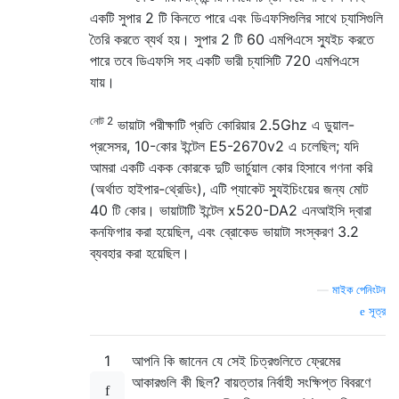
একটি সুপার 2 টি কিনতে পারে এবং ডিএফসিগুলির সাথে চ্যাসিগুলি
তৈরি করতে ব্যর্থ হয়। সুপার 2 টি 60 এমপিএসে স্যুইচ করতে
পারে তবে ডিএফসি সহ একটি ভারী চ্যাসিটি 720 এমপিএসে
যায়।
নোট 2
ভায়াটা পরীক্ষাটি প্রতি কোরিয়ার 2.5Ghz এ ডুয়াল-
প্রসেসর, 10-কোর ইন্টেল E5-2670v2 এ চলেছিল; যদি
আমরা একটি একক কোরকে দুটি ভার্চুয়াল কোর হিসাবে গণনা করি
(অর্থাত হাইপার-থ্রেডিং), এটি প্যাকেট স্যুইচিংয়ের জন্য মোট
40 টি কোর। ভায়াটাটি ইন্টেল x520-DA2 এনআইসি দ্বারা
কনফিগার করা হয়েছিল, এবং ব্রোকেড ভায়াটা সংস্করণ 3.2
ব্যবহার করা হয়েছিল।
—
মাইক পেনিংটন
সূত্র
1
আপনি কি জানেন যে সেই চিত্রগুলিতে ফ্রেমের
আকারগুলি কী ছিল? বায়ত্তার নির্বাহী সংক্ষিপ্ত বিবরণে