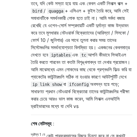
তবে, যদি কেউ সস্তা হয়ে যায় এবং কেবল একটি লিনাক্স বাক্স +
/
+ এসিএল + কুইস তৈরি করে, আমি সেই
bird
quagga
সমাধানটিকে সমর্থনকারী লোক হতে চাই না। আমি সর্বদা বজায়
রেখেছি যে ওপেন-সোর্স সম্প্রদায়টি একটি দুর্দান্ত কাজ উদ্ভাবন
করে তবে মূলধারার নেটওয়ার্ক বিক্রেতাদের (আরিস্তা / সিসকো /
ফোর্স 10 / জুনিপার) এর সাথে তুলনা করার সময় তাদের
সিস্টেমগুলির সমর্থনযোগ্যতা বিলম্বিত হয়। একজনের কেবলমাত্র
দেখতে হবে
এবং
আপনি কীভাবে সিআইএল
iptables
tc
তৈরি করতে পারবেন তা কতটা বিশৃঙ্খলাবদ্ধ তা দেখার প্রয়োজন।
আমি মাঝেমধ্যে এমন লোকদের কাছ থেকে প্রশ্নগুলি ফিল্ড করি যা
প্যাকেটের কাউন্টারগুলি সঠিক না হওয়ার কারণে আউটপুটটি দেখে
বা
অবসন্ন হয়ে পড়ে;
ip link show
ifconfig
সাধারণত প্রধান নেটওয়ার্ক বিক্রেতারা তাদের কাউন্টারগুলির পরীক্ষা
করার চেয়ে আরও ভাল কাজ করেন, আমি লিনাক্স এনআইসি
ড্রাইভারদের মধ্যে যা দেখি vs
শেষ নোটসমূহ
:
দ্রষ্টব্য 1 যে
কেউ পারফরম্যান্সের বিষয়ে চিন্তা করে না সে কখনই