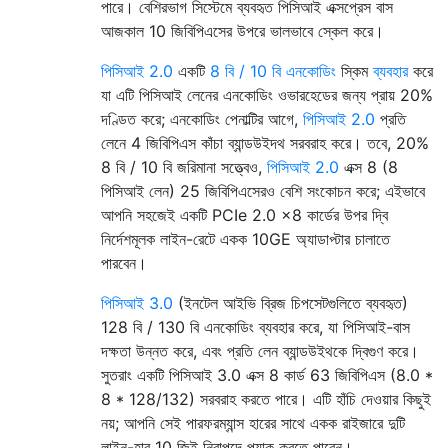
পারে। বেশিরভাগ সিস্টেমে ব্যবহৃত পিসিআই এক্সপ্রেস বাস
আজকাল 10 জিবিপিএসের উপরে ভালভাবে স্কেল করে।
পিসিআই 2.0
একটি
8 বি / 10 বি এনকোডিং
স্কিম
ব্যবহার
করে
যা এটি পিসিআই লেনের এনকোডিং ওভারহেডের জন্য প্রায় 20%
দণ্ডিত করে; এনকোডিং পেনাল্টির আগে,
পিসিআই 2.0
প্রতি
লেনে 4 জিবিপিএস কাঁচা ব্যান্ডউইদথ সরবরাহ করে। তবে, 20%
8 বি / 10 বি জরিমানা সত্ত্বেও,
পিসিআই 2.0
এক্স 8 (8
পিসিআই লেন) 25 জিবিপিএসেরও বেশি সংকোচন করে; এইভাবে
আপনি সহজেই একটি PCIe 2.0 x8 কার্ডের উপর দ্বি
নির্দেশমূলক লাইন-রেটে একক 10GE অ্যাডাপ্টার চালাতে
পারবেন।
পিসিআই 3.0
(ইনটেল আইভি ব্রিজ চিপসেটগুলিতে ব্যবহৃত)
128 বি / 130 বি এনকোডিং ব্যবহার করে, যা পিসিআই-বাস
দক্ষতা উন্নত করে, এবং প্রতি লেন ব্যান্ডউইথকে দ্বিগুণ করে।
সুতরাং একটি পিসিআই 3.0 এক্স 8 কার্ড 63 জিবিপিএস (8.0 *
8 * 128/132) সরবরাহ করতে পারে। এটি হাঁচি দেওয়ার কিছুই
নয়; আপনি সেই পারফরম্যান্স হারের সাথে একক রাইজারে দুটি
লাইন-হার 10 জিই নিরাপদে প্যাক করতে পারেন।