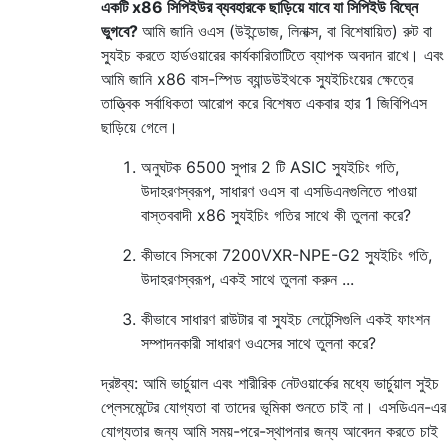
একটি x86 সিপিইউর ব্যবহারকে ছাড়িয়ে যাবে যা সিপিইউ বিঘ্নে
ভুগবে?
আমি জানি ওএস (উইন্ডোজ, লিনাক্স, বা বিশেষায়িত) রুট বা
স্যুইচ করতে হার্ডওয়ারের কার্যকারিতাটিতে ব্যাপক অবদান রাখে। এবং
আমি জানি x86 বাস-স্পিড ব্যান্ডউইথকে স্যুইচিংয়ের ক্ষেত্রে
তাত্ত্বিক সর্বাধিকতা আরোপ করে বিশেষত একবার হার 1 জিবিপিএস
ছাড়িয়ে গেলে।
অনুঘটক 6500 সুপার 2 টি ASIC স্যুইচিং গতি,
উদাহরণস্বরূপ, সাধারণ ওএস বা এসডিএনগুলিতে পাওয়া
বাস্তববাদী x86 স্যুইচিং গতির সাথে কী তুলনা করে?
কীভাবে সিসকো 7200VXR-NPE-G2 স্যুইচিং গতি,
উদাহরণস্বরূপ, একই সাথে তুলনা করুন ...
কীভাবে সাধারণ রাউটার বা স্যুইচ লেটেন্সিগুলি একই ফাংশন
সম্পাদনকারী সাধারণ ওএসের সাথে তুলনা করে?
দ্রষ্টব্য: আমি ভার্চুয়াল এবং শারীরিক নেটওয়ার্কের মধ্যে ভার্চুয়াল সুইচ
প্লেসমেন্টের যোগ্যতা বা তাদের ভূমিকা শুনতে চাই না। এসডিএন-এর
যোগ্যতার জন্য আমি সময়-পরে-স্থাপনার জন্য আবেদন করতে চাই