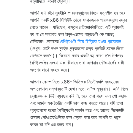
ইত্যাদিতে বিতরণ স্কেল)।
আপনি যদি কাঁচা স্যুইচিং পারফরম্যান্সের বিষয়ে যত্নশীল হন তবে
আপনি একটি x86 সিপিইউ থেকে সম্মানজনক পারফরম্যান্স নম্বর
পেতে পারেন। যাইহোক, বাস্তব নেটওয়ার্কগুলিতে, এটি প্রায়শই
হয় না যে সবচেয়ে ভাল টানুন-রেসের নম্বরগুলি কে আছে;
বেশিরভাগ লোকদের
বৈশিষ্ট্যগুলি নিয়ে চিন্তিত হওয়া প্রয়োজন
(দেখুন:
আমি কখন স্যুইচ মূল্যায়নের জন্য প্রতিটি মানের দিকে
ফোকাস করব?
)। বিবেচনা করার একটি বড় কারণ হ'ল উপলব্ধ
বৈশিষ্ট্যগুলির সংখ্যা এবং কীভাবে তারা আপনার নেটওয়ার্কের বাকী
অংশের সাথে সংহত করে।
আপনার কোম্পানিতে x86- ভিত্তিক সিস্টেমগুলি ব্যবহারের
অপারেশনাল সম্ভাব্যতাটি দেখার মতো এটিও মূল্যবান। আমি নিজে
ব্রোকেড + ভিট্টা ব্যবহার করি নি, তবে তারা বাক্সে ভাল শো কমান্ড
এবং সমর্থন হুক তৈরির একটি ভাল কাজ করতে পারে। যদি তারা
প্রকৃতপক্ষে যথেষ্ট বৈশিষ্ট্যগুলি সমর্থন করে এবং তাদের সিস্টেমটি
বাস্তব নেটওয়ার্কগুলিতে
ভাল স্কেল করে তবে আপনি যা পছন্দ
করেন তা যদি এর জন্য যান।