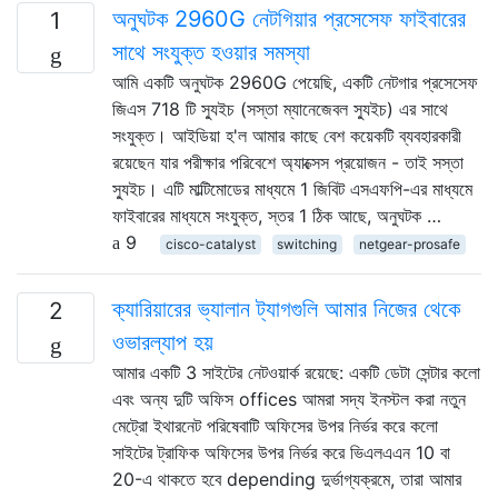
অনুঘটক 2960G নেটগিয়ার প্রসেসেফ ফাইবারের
1
সাথে সংযুক্ত হওয়ার সমস্যা
আমি একটি অনুঘটক 2960G পেয়েছি, একটি নেটগার প্রসেসেফ
জিএস 718 টি স্যুইচ (সস্তা ম্যানেজেবল স্যুইচ) এর সাথে
সংযুক্ত। আইডিয়া হ'ল আমার কাছে বেশ কয়েকটি ব্যবহারকারী
রয়েছেন যার পরীক্ষার পরিবেশে অ্যাক্সেস প্রয়োজন - তাই সস্তা
স্যুইচ। এটি মাল্টিমোডের মাধ্যমে 1 জিবিট এসএফপি-এর মাধ্যমে
ফাইবারের মাধ্যমে সংযুক্ত, স্তর 1 ঠিক আছে, অনুঘটক …
9
cisco-catalyst
switching
netgear-prosafe
ক্যারিয়ারের ভ্যালান ট্যাগগুলি আমার নিজের থেকে
2
ওভারল্যাপ হয়
আমার একটি 3 সাইটের নেটওয়ার্ক রয়েছে: একটি ডেটা সেন্টার কলো
এবং অন্য দুটি অফিস offices আমরা সদ্য ইনস্টল করা নতুন
মেট্রো ইথারনেট পরিষেবাটি অফিসের উপর নির্ভর করে কলো
সাইটের ট্রাফিক অফিসের উপর নির্ভর করে ভিএলএএন 10 বা
20-এ থাকতে হবে depending দুর্ভাগ্যক্রমে, তারা আমার