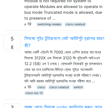
module is not required for system to
operate Modules are allowed to operate in
bus mode Truncated mode is allowed, due
to presence of …
19
switching-modes
cisco-catalyst
সিসকো সুইচ ইন্টারফেসে মোট আউটপুট হ্রাসের কারণ
5
কী?
আমার একটি এইচপি সি 7000 ব্লেড চেসিস রয়েছে যার মধ্যে
সিসকো 3120X এবং সিসকো 3120 জি সুইচগুলি আইওএস
12.2 (58) এস 1 চলছে। ব্লেডগুলি নিজেরাই খুব হালকাভাবে
লোড হয় তবে চ্যাসিসের বিভিন্ন ব্লেড সুইচে অনেকগুলি
ইন্টারফেসগুলি আউটপুট ড্রপগুলির সংখ্যা যথেষ্ট পরিমাণে দেখায়।
যদি আমি বারবার আউটপুট ড্রপগুলির সংখ্যা পরীক্ষা করে …
16
cisco
cisco-catalyst
switch
cisco-ios-12
স্বচ্ছ মোডে সিসকো এএসএ কনফিগার করুন: স্তর
3