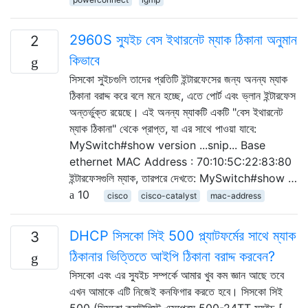
2960S স্যুইচ বেস ইথারনেট ম্যাক ঠিকানা অনুমান
2
কিভাবে
সিসকো সুইচগুলি তাদের প্রতিটি ইন্টারফেসের জন্য অনন্য ম্যাক
ঠিকানা বরাদ্দ করে বলে মনে হচ্ছে, এতে পোর্ট এবং ভ্লান ইন্টারফেস
অন্তর্ভুক্ত রয়েছে। এই অনন্য ম্যাকটি একটি "বেস ইথারনেট
ম্যাক ঠিকানা" থেকে প্রাপ্ত, যা এর সাথে পাওয়া যাবে:
MySwitch#show version ...snip... Base
ethernet MAC Address : 70:10:5C:22:83:80
ইন্টারফেসগুলি ম্যাক, তারপরে দেখতে: MySwitch#show …
10
cisco
cisco-catalyst
mac-address
DHCP সিসকো সিই 500 প্ল্যাটফর্মের সাথে ম্যাক
3
ঠিকানার ভিত্তিতে আইপি ঠিকানা বরাদ্দ করবেন?
সিসকো এবং এর স্যুইচ সম্পর্কে আমার খুব কম জ্ঞান আছে তবে
এখন আমাকে এটি নিজেই কনফিগার করতে হবে। সিসকো সিই
500 (সিসকো ক্যাটালিস্ট এক্সপ্রেস 500-24TT স্যুইচ [