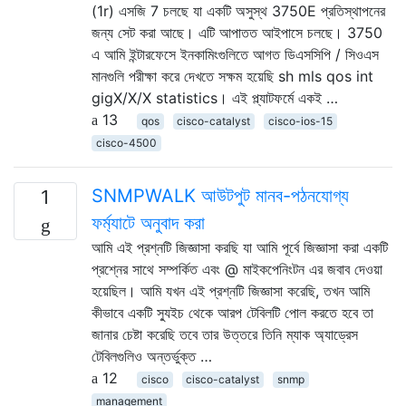
(1r) এসজি 7 চলছে যা একটি অসুস্থ 3750E প্রতিস্থাপনের
জন্য সেট করা আছে। এটি আপাতত আইপাসে চলছে। 3750
এ আমি ইন্টারফেসে ইনকামিংগুলিতে আগত ডিএসসিপি / সিওএস
মানগুলি পরীক্ষা করে দেখতে সক্ষম হয়েছি sh mls qos int
gigX/X/X statistics। এই প্ল্যাটফর্মে একই …
13
qos
cisco-catalyst
cisco-ios-15
cisco-4500
SNMPWALK আউটপুট মানব-পঠনযোগ্য
1
ফর্ম্যাটে অনুবাদ করা
আমি এই প্রশ্নটি জিজ্ঞাসা করছি যা আমি পূর্বে জিজ্ঞাসা করা একটি
প্রশ্নের সাথে সম্পর্কিত এবং @ মাইকপেনিংটন এর জবাব দেওয়া
হয়েছিল। আমি যখন এই প্রশ্নটি জিজ্ঞাসা করেছি, তখন আমি
কীভাবে একটি স্যুইচ থেকে আরপ টেবিলটি পোল করতে হবে তা
জানার চেষ্টা করেছি তবে তার উত্তরে তিনি ম্যাক অ্যাড্রেস
টেবিলগুলিও অন্তর্ভুক্ত …
12
cisco
cisco-catalyst
snmp
management