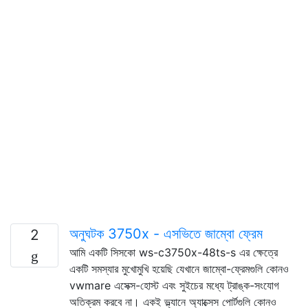
অনুঘটক 3750x - এসভিতে জাম্বো ফ্রেম
2
আমি একটি সিসকো ws-c3750x-48ts-s এর ক্ষেত্রে
একটি সমস্যার মুখোমুখি হয়েছি যেখানে জাম্বো-ফ্রেমগুলি কোনও
vwmare এসেক্স-হোস্ট এবং সুইচের মধ্যে ট্রাঙ্ক-সংযোগ
অতিক্রম করবে না। একই ভ্ল্যানে অ্যাক্সেস পোর্টগুলি কোনও