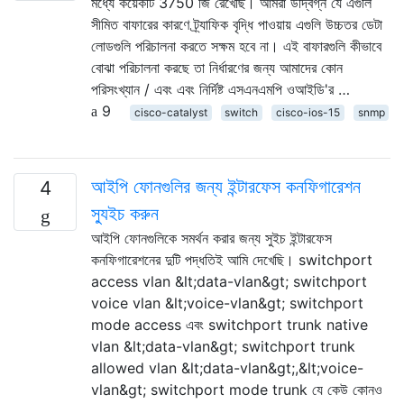
মধ্যে কয়েকটি 3750 জি রেখেছি। আমরা উদ্বিগ্ন যে এগুলি
সীমিত বাফারের কারণে ট্র্যাফিক বৃদ্ধি পাওয়ায় এগুলি উচ্চতর ডেটা
লোডগুলি পরিচালনা করতে সক্ষম হবে না। এই বাফারগুলি কীভাবে
বোঝা পরিচালনা করছে তা নির্ধারণের জন্য আমাদের কোন
পরিসংখ্যান / এবং এবং নির্দিষ্ট এসএনএমপি ওআইডি'র …
9
cisco-catalyst
switch
cisco-ios-15
snmp
আইপি ফোনগুলির জন্য ইন্টারফেস কনফিগারেশন
4
স্যুইচ করুন
আইপি ফোনগুলিকে সমর্থন করার জন্য সুইচ ইন্টারফেস
কনফিগারেশনের দুটি পদ্ধতিই আমি দেখেছি। switchport
access vlan &lt;data-vlan&gt; switchport
voice vlan &lt;voice-vlan&gt; switchport
mode access এবং switchport trunk native
vlan &lt;data-vlan&gt; switchport trunk
allowed vlan &lt;data-vlan&gt;,&lt;voice-
vlan&gt; switchport mode trunk যে কেউ কোনও