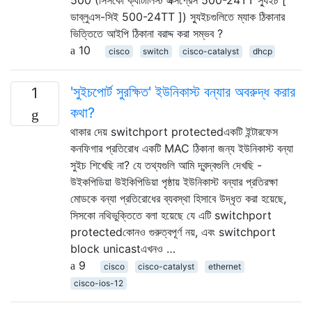
ডাব্লুএস-সিই 500-24TT ]) স্যুইচগুলিতে ম্যাক ঠিকানার
ভিত্তিতে আইপি ঠিকানা বরাদ্দ করা সম্ভব ?
10
cisco
switch
cisco-catalyst
dhcp
'সুইচপোর্ট সুরক্ষিত' ইউনিকাস্ট বন্যার অবরুদ্ধ করার
1
কথা?
থাকার দেয় switchport protectedএকটি ইন্টারফেস
কনফিগার প্রতিরোধ একটি MAC ঠিকানা জন্য ইউনিকাস্ট বন্যা
সুইচ শিখেছি না? যে তথ্যগুলি আমি দ্বন্দ্বগুলি দেখছি -
উইকপিডিয়া উইকিপিডিয়া পৃষ্ঠায় ইউনিকাস্ট বন্যার প্রতিরক্ষা
মোডকে বন্যা প্রতিরোধের ব্যবস্থা হিসাবে উদ্ধৃত করা হয়েছে,
সিসকো নথিভুক্তিতে বলা হয়েছে যে এটি switchport
protectedকোনও গুরুত্বপূর্ণ নয়, এবং switchport
block unicastএখনও …
9
cisco
cisco-catalyst
ethernet
cisco-ios-12