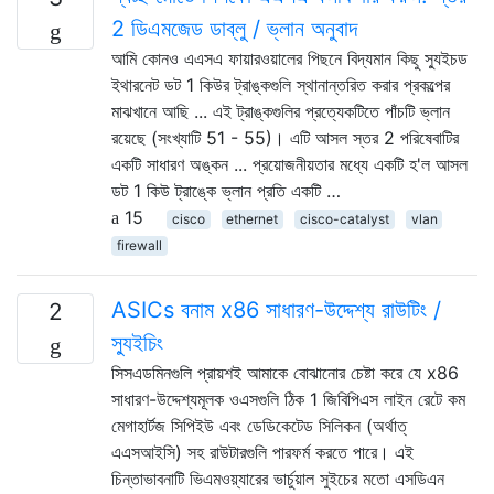
2 ডিএমজেড ডাব্লু / ভ্লান অনুবাদ
আমি কোনও এএসএ ফায়ারওয়ালের পিছনে বিদ্যমান কিছু স্যুইচড
ইথারনেট ডট 1 কিউর ট্রাঙ্কগুলি স্থানান্তরিত করার প্রকল্পের
মাঝখানে আছি ... এই ট্রাঙ্কগুলির প্রত্যেকটিতে পাঁচটি ভ্লান
রয়েছে (সংখ্যাটি 51 - 55)। এটি আসল স্তর 2 পরিষেবাটির
একটি সাধারণ অঙ্কন ... প্রয়োজনীয়তার মধ্যে একটি হ'ল আসল
ডট 1 কিউ ট্রাঙ্কে ভ্লান প্রতি একটি …
15
cisco
ethernet
cisco-catalyst
vlan
firewall
ASICs বনাম x86 সাধারণ-উদ্দেশ্য রাউটিং /
2
স্যুইচিং
সিসএডমিনগুলি প্রায়শই আমাকে বোঝানোর চেষ্টা করে যে x86
সাধারণ-উদ্দেশ্যমূলক ওএসগুলি ঠিক 1 জিবিপিএস লাইন রেটে কম
মেগাহার্টজ সিপিইউ এবং ডেডিকেটেড সিলিকন (অর্থাত্
এএসআইসি) সহ রাউটারগুলি পারফর্ম করতে পারে। এই
চিন্তাভাবনাটি ভিএমওয়্যারের ভার্চুয়াল সুইচের মতো এসডিএন