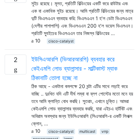
সুইচ রয়েছে। মূলত, প্রতিটি বিল্ডিংয়ের একটি করে রাউটার এবং
এক বা একাধিক সুইচ রয়েছে। আমি প্রতিটি বিল্ডিংয়ের জন্য মাত্র
দুটি ভিএলএএন ব্যবহার করি: ভিএলএএন 1 হ'ল ডেটা ভিএলএএন
(দেশীয় পাশাপাশি) এবং ভিএলএএন 200 হ'ল ভয়েস ভিএলএন।
প্রতিটি স্যুইচের ভিএলএএন তার নিজস্ব বিল্ডিংয়ের …
10
cisco-catalyst
ইউসিএআরপি (ভিআরআরপি) ব্যবহার করে
2
কেইএমপি লোড ব্যালান্সার - মাল্টিকাস্ট ম্যাক
ঠিকানাটি তোলা হচ্ছে না
ঠিক আছে - একটানা কমপক্ষে 20 ঘন্টা এটির সাথে লড়াই করে
যাচ্ছি .. দুঃখিত যদি এটি দীর্ঘ লম্বা বা ব্লগ পোস্টের মতো মনে হয়
তবে আমি ক্লান্তি বোধ করছি। সুতরাং, এখানে চুক্তি। আমরা
কেইএমপি লোড ব্যালান্সার ব্যবহার করছি, যারা এইচএ হার্টবিট এবং
অবিরাম অবস্থার জন্য ইউসিএআরপি (সিএআরপি-র একটি লিনাক্স
ক্লোন, …
10
cisco-catalyst
multicast
vrrp
powerconnect
igmp