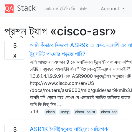
নেটওয়ার্ক ইঞ্জিনিয়ারিং
ট্যাগ
Account
প্রশ্ন ট্যাগ «cisco-asr»
আমি কীভাবে সিসকো ASR9k এ এসএনএমপি এর মাধ্
3
ট্রান্সমিট পাওয়ার পড়তে পারি?
আমি আমাদের এএসআর 9 কে অপটিক্যাল ট্রান্সমিট এবং এক্সএফপিগু
চাইছি। ব্যবহৃত এমআইবি হ'ল " সিস্কো-এন্টিটি-সেন্সর -এমআইবি" 
1.3.6.1.4.1.9.9.91 এবং ASR9000 ডকুমেন্টেশন অনুসারে এ
http://www.cisco.com/en/US
/docs/routers/asr9000/mib/guide/asr9kmib
আপনি যদি স্ক্রোল করে দেখেন যে এমআইবি সমর্থিত তালিকায় রয়েছে।
আমি কি কিছু মিস …
13
cisco
snmp
cisco-ios-xr
cisco-asr
ASR1K বৈশিষ্ট্যযুক্ত লাইসেন্স নেভিগেশন
3