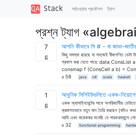
সফ্টওয়্যার প্রকৌশল
ট্যাগ
প্রশ্ন ট্যাগ «algeb
আপনি কীভাবে সি # - বা জাভা-জাতীয
7
কিছু সমস্যা রয়েছে যা সহজেই বীজগণিত ডেটা টাই
প্রকাশ করা যেতে পারে: data ConsL
consmap f (ConsCell a b) = Cons
58
java
c#
scala
haskell
আধুনিক সিপিইউগুলিতে একক-নিয়োগের এ
1
একক অ্যাসাইনমেন্টের সাথে অপরিবর্তনীয় ডেটা
ক্রমাগতভাবে নতুন মান তৈরি করছেন (যদিও কভা
আমি এখন কয়েকবার শুনেছি যে পারফরম্যান্সে 
32
functional-programming
hard