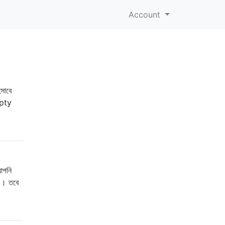
Account
িসাবে
mpty
আপনি
া)। তবে