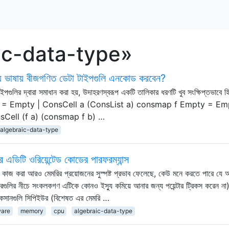
raic-data-type»
় ভাষায় বীজগণিত ডেটা টাইপগুলি এনকোড করবেন?
পগুলির দ্বারা সমাধান করা হয়, উদাহরণস্বরূপ একটি তালিকার ধরণটি খুব সংক্ষিপ্তভাবে হ
ist a = Empty | ConsCell a (ConsList a) consmap f Empty = E
Cell (f a) (consmap f b) …
algebraic-data-type
ডিটি ওরিয়েন্টেড কোডের পারফরম্যান্স
তে কাজ করা আরও মেমরির প্রয়োজনের সুস্পষ্ট প্রভাব ফেলেছে, কেউ মনে করতে পারে যে 
রগুলির নীচে সংকলকগণ এটিকে কোনও ইস্যু কমিয়ে আনার জন্য পয়েন্টার ট্রিকস করেন ন
লোকসানগুলি সিপিইউর (বিশেষত এর মেমরি …
ware
memory
cpu
algebraic-data-type