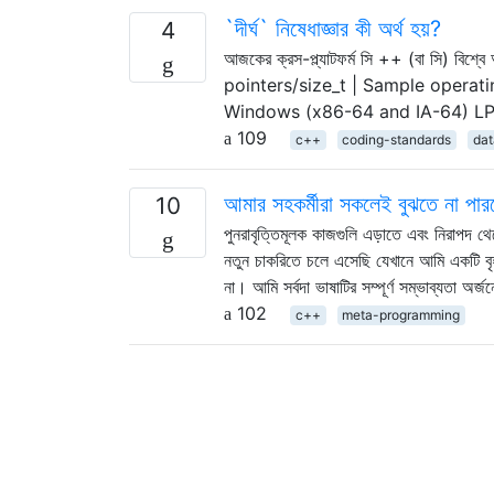
`দীর্ঘ` নিষেধাজ্ঞার কী অর্থ হয়?
4
আজকের ক্রস-প্ল্যাটফর্ম সি ++ (বা সি) বি
pointers/size_t | Sample operat
Windows (x86-64 and IA-64) LP
109
c++
coding-standards
dat
আমার সহকর্মীরা সকলেই বুঝতে না পার
10
পুনরাবৃত্তিমূলক কাজগুলি এড়াতে এবং নিরাপদ থে
নতুন চাকরিতে চলে এসেছি যেখানে আমি একটি বৃহ
না। আমি সর্বদা ভাষাটির সম্পূর্ণ সম্ভাব্যতা অর্জ
102
c++
meta-programming