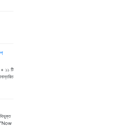
াপ
++ ১১ টি
ানান্তরিত
থিভুক্ত
f("Now
…