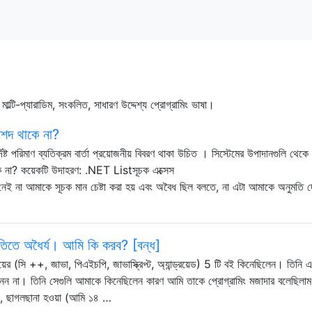
 মাল্টি-প্যারাডিম, সংকলিত, সাধারণ উদ্দেশ্য প্রোগ্রামিং ভাষা।
বিশদ থাকে না?
ষ্ট পরিমাণ ব্যতিক্রম বার্তা প্রয়োজনীয় বিবরণ থাকা উচিত । সিস্টেমের উপাদানগুলি থেকে
কে না? কয়েকটি উদাহরণ: .NET Listসূচক এক্সেস
কে সূচক মান চেষ্টা করা হয় এবং অবৈধ ছিল বলতে, না এটা আমাকে অনুমতি দ
তিতে অধৈর্য। আমি কি করব? [বন্ধ]
য়ের (সি ++, জাভা, পিএইচপি, জাভাস্ক্রিপ্ট, অ্যান্ড্রয়েড) 5 টি বই কিনেছিলেন। তিনি
জানেন না। তিনি সেগুলি আমাকে কিনেছিলেন কারণ আমি তাকে প্রোগ্রামিং মজাদার বলেছিলা
, ছাগলছানা হওয়া (আমি ১৪ …