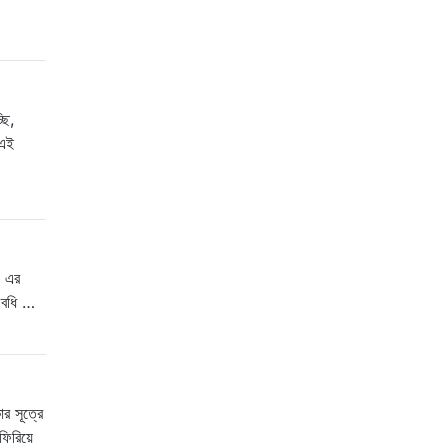
ছি,
 এই
+ এর
অবধি …
র সূত্রে
িরিয়ে