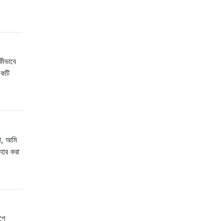
কীভাবে
একটি
া, আমি
বহার করা
গে