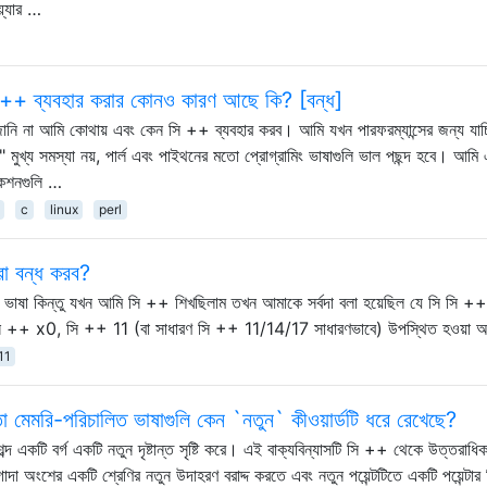
়্যার …
 সি ++ ব্যবহার করার কোনও কারণ আছে কি? [বন্ধ]
ি জানি না আমি কোথায় এবং কেন সি ++ ব্যবহার করব। আমি যখন পারফরম্যান্সের জন্য যাচ্
স" মুখ্য সমস্যা নয়, পার্ল এবং পাইথনের মতো প্রোগ্রামিং ভাষাগুলি ভাল পছন্দ হবে। আমি
িকেশনগুলি …
c
linux
perl
রা বন্ধ করব?
ভাষা কিন্তু যখন আমি সি ++ শিখছিলাম তখন আমাকে সর্বদা বলা হয়েছিল যে সি সি +
ি ++ x0, সি ++ 11 (বা সাধারণ সি ++ 11/14/17 সাধারণভাবে) উপস্থিত হওয়া 
11
ো মেমরি-পরিচালিত ভাষাগুলি কেন `নতুন` কীওয়ার্ডটি ধরে রেখেছে?
দ একটি বর্গ একটি নতুন দৃষ্টান্ত সৃষ্টি করে। এই বাক্যবিন্যাসটি সি ++ থেকে উত্তরাধিকা
া অংশের একটি শ্রেণির নতুন উদাহরণ বরাদ্দ করতে এবং নতুন পয়েন্টটিতে একটি পয়েন্টার ফ