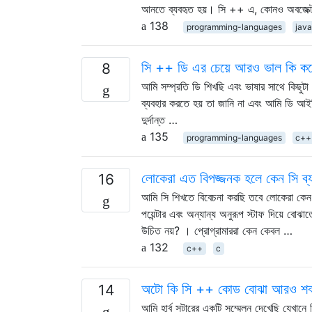
আনতে ব্যবহৃত হয়। সি ++ এ, কোনও অবজেক
138
programming-languages
jav
সি ++ ডি এর চেয়ে আরও ভাল কি ক
8
আমি সম্প্রতি ডি শিখছি এবং ভাষার সাথে কিছু
ব্যবহার করতে হয় তা জানি না এবং আমি ডি আ
দুর্দান্ত …
135
programming-languages
c++
লোকেরা এত বিপজ্জনক হলে কেন সি ব্
16
আমি সি শিখতে বিবেচনা করছি তবে লোকেরা কেন সি
পয়েন্টার এবং অন্যান্য অনুরূপ স্টাফ দিয়ে বো
উচিত নয়? । প্রোগ্রামাররা কেন কেবল …
132
c++
c
অটো কি সি ++ কোড বোঝা আরও শক
14
আমি হার্ব সটারের একটি সম্মেলন দেখেছি যেখান