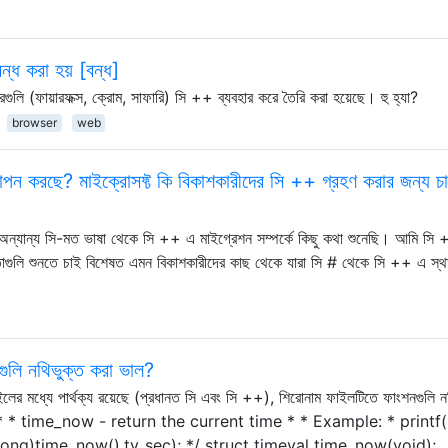
ন্ধ করা হয় [বন্ধ]
রগুলি (ফায়ারফক্স, ক্রোম, সাফারি) সি ++ ব্যবহার করে তৈরি করা হয়েছে। হু হ্যা?
browser
web
পন করছে? মাইক্রোসফ্ট কি বিকাশকারীদের সি ++ গ্রহণ করার জন্য চ
ন্যান্য সি-মত ভাষা থেকে সি ++ এ মাইগ্রেশন সম্পর্কে কিছু কথা শুনেছি। আমি সি 
্ঞতাগুলি শুনতে চাই বিশেষত এমন বিকাশকারীদের কাছ থেকে যারা সি # থেকে সি ++ এ স্থ
গুলি নথিভুক্ত করা ভাল?
ইলের মধ্যে পার্থক্য রয়েছে (প্রধানত সি এবং সি ++), শিরোনাম ফাইলটিতে ফাংশনগুলি ন
) /** * time_now - return the current time * * Example: * print
long)time_now().tv_sec); */ struct timeval time_now(void); 