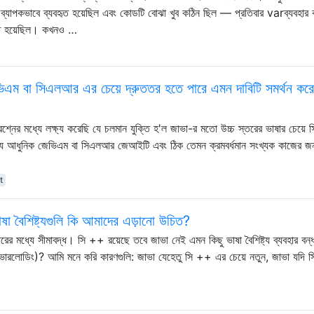
যাপকভাবে ব্যবহৃত হয়েছিল এবং কোডটি বোঝা খুব কঠিন ছিল — প্রতিবার varব্যবহার
তে হয়েছিল। কখনও …
ম বা সিএলআর এর চেয়ে দ্রুততর হতে পারে এমন দাবিটি সমর্থন কর
্রশ্নের মধ্যে লক্ষ্য করেছি যে চলমান যুক্তি হ'ল জাভা-র মতো উচ্চ স্তরের ভাষার চেয়ে
'ল যে আধুনিক জেভিএম বা সিএলআর জেআইটি এবং ঠিক তেমন ক্রমবর্ধমান সংখ্যক কাজের জন
it
া বৈশিষ্ট্যগুলি কি আমাদের এড়ানো উচিত?
ারের মধ্যে সীমাবদ্ধ। সি ++ রয়েছে তবে জাভা নেই এমন কিছু ভাষা বৈশিষ্ট্য ব্যবহার বন্
ভারলোডিং)? আমি মনে করি কারণগুলি: জাভা যেহেতু সি ++ এর চেয়ে নতুন, জাভা যদি 