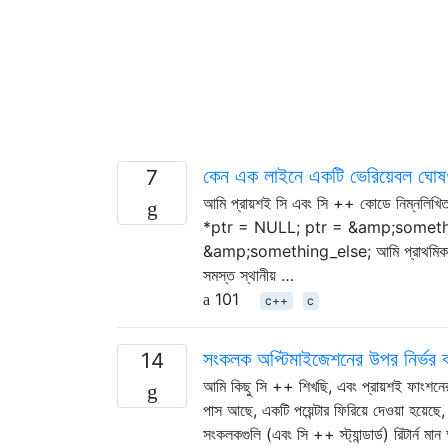
কেন এক লাইনে একটি ভেরিয়েবল ঘোষণ
7
আমি প্রায়শই সি এবং সি ++ কোডে নিম্
*ptr = NULL; ptr = &amp;somethi
&amp;something_else; আমি প্রাথমিকভাবে ধ
সমস্ত স্থানীয় …
101
c++
c
সংকলক অপ্টিমাইজেশনের উপর নির্ভর
14
আমি কিছু সি ++ শিখছি, এবং প্রায়শই ফাংশনের
পাস আছে, একটি পয়েন্টার ফিরিয়ে দেওয়া হয়
সংকলকগুলি (এবং সি ++ স্ট্যান্ডার্ড) রিটার্ন ম