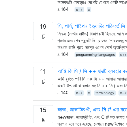
অনেকগুলি ক্ষেত্রেও দেখেছি যেখানে একটি সফ্টওয
164
c++
c
সি, পার্ল, পাইথন ইত্যাদির পরিবর্তে
19
লিনাক্স (সার্ভার সাইড) বিকাশকারী হিসাবে, আম
প্রথম এবং শেষ পছন্দটি সি is যখন "পারফরম্যান্
অঞ্চলে জানি প্রায় সমস্ত ওপেন সোর্স অ্যাপ্ল
164
programming-languages
c++
আমি কি সি / সি ++ শব্দটি ব্যবহার ক
11
আমি বুঝতে পারি সি এবং সি ++ আলাদা আলাদা 
একটি উপসেট বা ক্লাস সহ সি ++ সি। এবং স
140
c++
c
terminology
c++
জাভা, জাভাস্ক্রিপ্ট, এবং সি # এর মত
15
newজাভা, জাভাস্ক্রীপ্ট, এবং C # মত ভাষায় শব্
প্রাপ্ত বলে মনে হয়েছে, যেখানে newবিশেষত গাদ