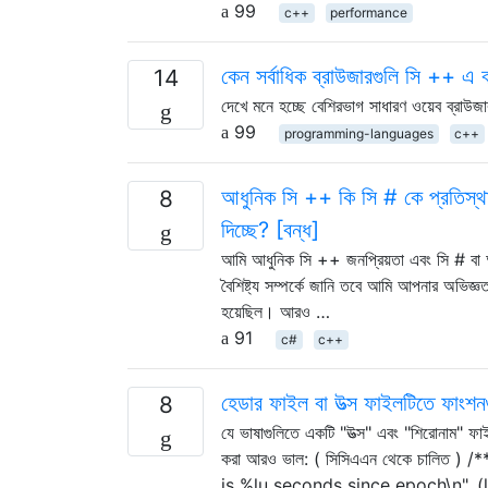
99
c++
performance
কেন সর্বাধিক ব্রাউজারগুলি সি ++ এ ব
14
দেখে মনে হচ্ছে বেশিরভাগ সাধারণ ওয়েব ব্রাউজা
99
programming-languages
c++
আধুনিক সি ++ কি সি # কে প্রতিস্থা
8
দিচ্ছে? [বন্ধ]
আমি আধুনিক সি ++ জনপ্রিয়তা এবং সি # বা অ
বৈশিষ্ট্য সম্পর্কে জানি তবে আমি আপনার অভিজ
হয়েছিল। আরও …
91
c#
c++
হেডার ফাইল বা উত্স ফাইলটিতে ফাংশন
8
যে ভাষাগুলিতে একটি "উত্স" এবং "শিরোনাম" ফা
করা আরও ভাল: ( সিসিএএন থেকে চালিত 
is %lu seconds since epoch\n", (