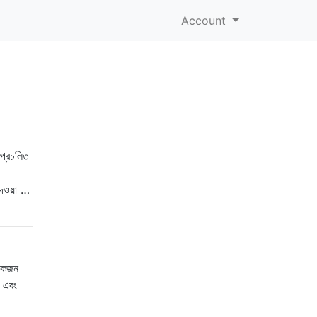
Account
 প্রচলিত
েওয়া …
 একজন
ম এবং