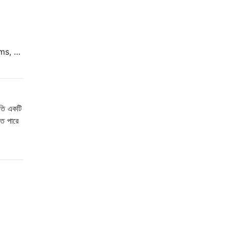
ms, …
রতি একটি
তে পারে