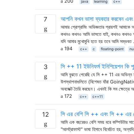
200
java
learning
c++
আপনি কখন ভাসা ব্যবহার করবেন এবং
7
আমার প্রোগ্রামিং অভিজ্ঞতার প্রায়শই আমাকে 
কখনও কখনও আমি ভাসতে যাই, কখনও কখনও আমি দ
যদি আমার মুখোমুখি হতে হয় তবে আমি সম্ভবত
194
c++
c
floating-point
nu
সি ++ 11 ইউনিফর্ম ইনিশিয়েশন কি পুর
3
আমি বুঝতে পেরেছি যে সি ++ 11 এর অভিন্ন সূচনা
উপস্থাপনাগুলিতে (বিশেষত যাঁরা GoingNative
অবজেক্ট তৈরি করছেন। এখনই কি সব ক্ষেত্রে অভি
172
c++
c++11
সি এর বেশি সি ++ এবং সি ++ এর ব
12
আমি এক বছরেরও বেশি সময় ধরে কম্পিউটার সায়
"আলট্রাফাস্ট" ভাষা হিসাবে বিবেচিত হয়, অন্যদ