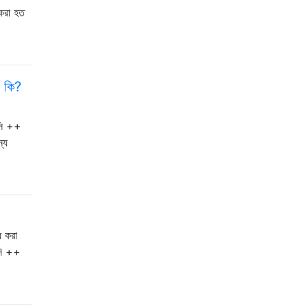
 করা হত
ে কি?
 সি ++
্য
ধ করা
সি ++