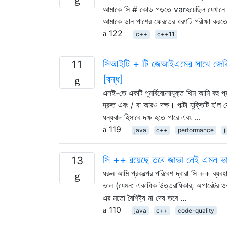
আমাকে সি # কোড পড়তে varহয়েছিল যেখানে ব্
আমাকে ডান পাশের ফেরতের ধরণটি পরীক্ষা কর
122
c++
c++11
সিআইটি + টি জেআইএমের সাথে জেভিএ
11
[বন্ধ]
এসই-তে একটি পুনর্বিবেচনাযুক্ত থিম আমি বহু প
দ্রুত এবং / বা আরও দক্ষ। পাল্টা যুক্তিটি হ
ধন্যবাদ হিসাবে দক্ষ হতে পারে এবং …
119
java
c++
performance
j
সি ++ রয়েছে তবে জাভা নেই এমন ভাষ
13
ধরুন আমি প্রকল্পের পরিবেশ দ্বারা সি ++ ব্যবহ
ভাল (যেমন: একাধিক উত্তরাধিকার, অপারেটর ও
এর মতো বৈশিষ্ট্য না দেয় তবে …
110
java
c++
code-quality