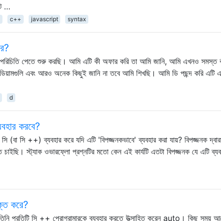
্ট …
a
c++
javascript
syntax
রে?
টা পরিচিতি পেতে শুরু করছি। আমি এটি কী অফার করি তা আমি জানি, আমি এখনও সমস্ত 
ইডিয়ামগুলি এবং আরও অনেক কিছুই জানি না তবে আমি শিখছি। আমি ডি পছন্দ করি এটি 
d
যবহার করবে?
 (বা সি ++) ব্যবহার করে যদি এটি 'বিপজ্জনকভাবে' ব্যবহার করা যায়? বিপজ্জনক দ্বার
ঝাতে চাইছি। স্ট্যাক ওভারফ্লো প্রশ্নটির মতো কেন এই কার্যটি এতটা বিপজ্জনক যে এটি ব্য
্ত করে?
ে তিনি প্রতিটি সি ++ প্রোগ্রামারকে ব্যবহার করতে উত্সাহিত করেন auto। কিছু সময় আ