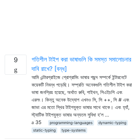
গতিশীল টাইপ করা ভাষাগুলি কি সমস্ত সমালোচনার
9
দাবি রাখে? [বন্ধ]
আমি এন্টারপ্রাইজে প্রোগ্রামিং ভাষার পছন্দ সম্পর্কে ইন্টারনেটে
কয়েকটি নিবন্ধ পড়েছি। সম্প্রতি অনেকগুলি গতিশীল টাইপ করা
ভাষা জনপ্রিয় হয়েছে, অর্থাত রুবি, পাইথন, পিএইচপি এবং
এরলং। কিন্তু অনেক উদ্যোগ এখনও সি, সি ++, সি # এবং
জাভা এর মতো স্থির টাইপযুক্ত ভাষার সাথে থাকে। এবং হ্যাঁ,
স্ট্যাটিক টাইপযুক্ত ভাষার অন্যতম সুবিধা হ'ল …
35
programming-languages
dynamic-typing
static-typing
type-systems