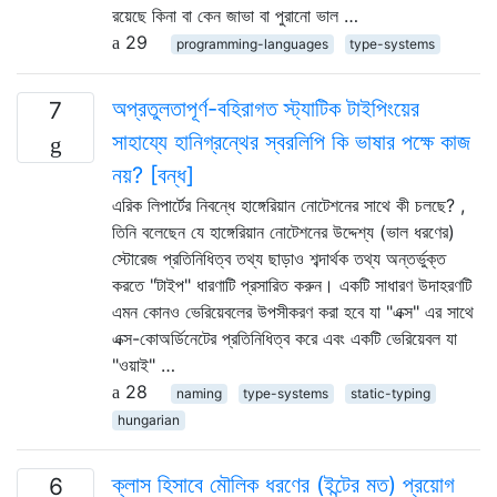
রয়েছে কিনা বা কেন জাভা বা পুরানো ভাল …
29
programming-languages
type-systems
অপ্রতুলতাপূর্ণ-বহিরাগত স্ট্যাটিক টাইপিংয়ের
7
সাহায্যে হানিগ্রন্থের স্বরলিপি কি ভাষার পক্ষে কাজ
নয়? [বন্ধ]
এরিক লিপার্টের নিবন্ধে হাঙ্গেরিয়ান নোটেশনের সাথে কী চলছে? ,
তিনি বলেছেন যে হাঙ্গেরিয়ান নোটেশনের উদ্দেশ্য (ভাল ধরণের)
স্টোরেজ প্রতিনিধিত্ব তথ্য ছাড়াও শব্দার্থক তথ্য অন্তর্ভুক্ত
করতে "টাইপ" ধারণাটি প্রসারিত করুন। একটি সাধারণ উদাহরণটি
এমন কোনও ভেরিয়েবলের উপসীকরণ করা হবে যা "এক্স" এর সাথে
এক্স-কোঅর্ডিনেটের প্রতিনিধিত্ব করে এবং একটি ভেরিয়েবল যা
"ওয়াই" …
28
naming
type-systems
static-typing
hungarian
ক্লাস হিসাবে মৌলিক ধরণের (ইন্টের মত) প্রয়োগ
6