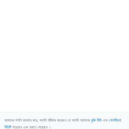
আমাদের সাইট ব্যবহার করে, আপনি স্বীকার করেছেন যে আপনি আমাদের
কুকি নীতি
এবং
গোপনীয়তা
নীতিটি
পড়েছেন এবং বুঝতে পেরেছেন ।