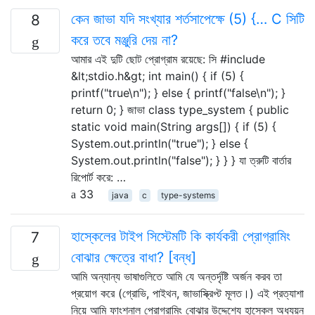
কেন জাভা যদি সংখ্যার শর্তসাপেক্ষে (5) {… C সিটি
8
করে তবে মঞ্জুরি দেয় না?
আমার এই দুটি ছোট প্রোগ্রাম রয়েছে: সি #include
&lt;stdio.h&gt; int main() { if (5) {
printf("true\n"); } else { printf("false\n"); }
return 0; } জাভা class type_system { public
static void main(String args[]) { if (5) {
System.out.println("true"); } else {
System.out.println("false"); } } } যা ত্রুটি বার্তার
রিপোর্ট করে: …
33
java
c
type-systems
হাস্কেলের টাইপ সিস্টেমটি কি কার্যকরী প্রোগ্রামিং
7
বোঝার ক্ষেত্রে বাধা? [বন্ধ]
আমি অন্যান্য ভাষাগুলিতে আমি যে অন্তর্দৃষ্টি অর্জন করব তা
প্রয়োগ করে (গ্রোভি, পাইথন, জাভাস্ক্রিপ্ট মূলত।) এই প্রত্যাশা
নিয়ে আমি ফাংশনাল প্রোগ্রামিং বোঝার উদ্দেশ্যে হাস্কেল অধ্যয়ন