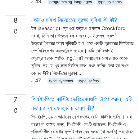
49
programming-languages
type-systems
কোনও টাইপ সিস্টেমের সুরক্ষা সুবিধা কী কী?
8
ইন javascript: দ্য গুড যন্ত্রাংশ ডগলাস Crockford
দ্বারা, তিনি তার উত্তরাধিকার অধ্যায়ে উল্লেখ, ধ্রুপদী
উত্তরাধিকারের অন্য সুবিধাটি হ'ল এতে একটি প্রকারের সিস্টেমের
স্পেসিফিকেশন অন্তর্ভুক্ত রয়েছে। এটি বেশিরভাগই
প্রোগ্রামারকে স্পষ্টত ingালাই অপারেশন লেখার হাত থেকে
মুক্তি দেয়, যা খুব ভাল জিনিস কারণ যখন কাস্টিং করা হয় তখন
কোনও টাইপ সিস্টেমের সুরক্ষা …
47
type-systems
type-safety
পিএইচপিতে কাস্টিং ভেরিয়েবলগুলি টাইপ করুন, এটি
7
করার জন্য ব্যবহারিক কারণ কী?
পিএইচপি, যেমন আমাদের বেশিরভাগই জানি, টাইপিং দুর্বল । যারা
করেন না তাদের জন্য, পিএইচপি.এন.টি বলেছেন: পিএইচপি-র
পরিবর্তনশীল ঘোষণায় সুস্পষ্ট প্রকারের সংজ্ঞা (বা সমর্থন) প্রয়োজন
হয় না; একটি ভেরিয়েবলের ধরণটি সেই প্রসঙ্গে নির্ধারণ করা হয়