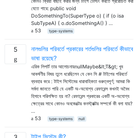
কোনও ক্রিয়া বাছাই করার জন্য টাইপ টেস্টিং করতে প্ররোচিত করা
যেতে পারে: public void
DoSomethingTo(SuperType o) { if (o isa
SubTypeA) { o.doSomethingA() } …
53
type-systems
নালগুলির পরিবর্তে প্রকারের শর্তগুলির পরিবর্তে কীভাবে
5
ভাষা রয়েছে?
এরিক লিপার্ট তার আলোচনায়nullMaybe&lt;T&gt; খুব
আকর্ষণীয় বিষয় তুলে ধরেছিলেন যে কেন সি # টাইপের পরিবর্তে
ব্যবহার করে : টাইপ সিস্টেমের ধারাবাহিকতা গুরুত্বপূর্ণ; আমরা কি
সর্বদা জানতে পারি যে একটি অ-অযোগ্য রেফারেন্স কখনই অবৈধ
হিসাবে পরিলক্ষিত হয় না? রেফারেন্স প্রকারের একটি অ-অযোগ্য
ক্ষেত্রের সাথে কোনও অবজেক্টের কনস্ট্রাক্টর সম্পর্কে কী বলা যায়?
…
53
type-systems
null
টাইপ সিস্টেম কী?
3