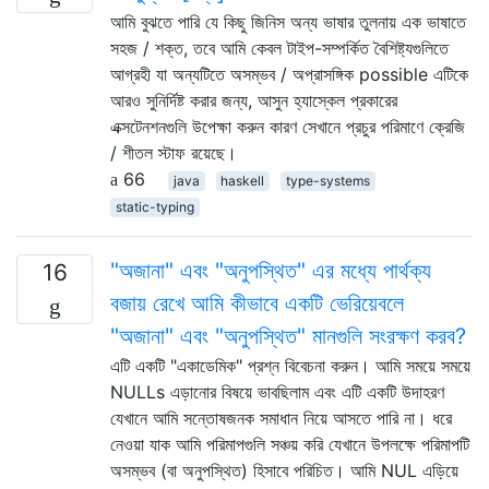
আমি বুঝতে পারি যে কিছু জিনিস অন্য ভাষার তুলনায় এক ভাষাতে
সহজ / শক্ত, তবে আমি কেবল টাইপ-সম্পর্কিত বৈশিষ্ট্যগুলিতে
আগ্রহী যা অন্যটিতে অসম্ভব / অপ্রাসঙ্গিক possible এটিকে
আরও সুনির্দিষ্ট করার জন্য, আসুন হ্যাস্কেল প্রকারের
এক্সটেনশনগুলি উপেক্ষা করুন কারণ সেখানে প্রচুর পরিমাণে ক্রেজি
/ শীতল স্টাফ রয়েছে।
66
java
haskell
type-systems
static-typing
"অজানা" এবং "অনুপস্থিত" এর মধ্যে পার্থক্য
16
বজায় রেখে আমি কীভাবে একটি ভেরিয়েবলে
"অজানা" এবং "অনুপস্থিত" মানগুলি সংরক্ষণ করব?
এটি একটি "একাডেমিক" প্রশ্ন বিবেচনা করুন। আমি সময়ে সময়ে
NULLs এড়ানোর বিষয়ে ভাবছিলাম এবং এটি একটি উদাহরণ
যেখানে আমি সন্তোষজনক সমাধান নিয়ে আসতে পারি না। ধরে
নেওয়া যাক আমি পরিমাপগুলি সঞ্চয় করি যেখানে উপলক্ষে পরিমাপটি
অসম্ভব (বা অনুপস্থিত) হিসাবে পরিচিত। আমি NUL এড়িয়ে