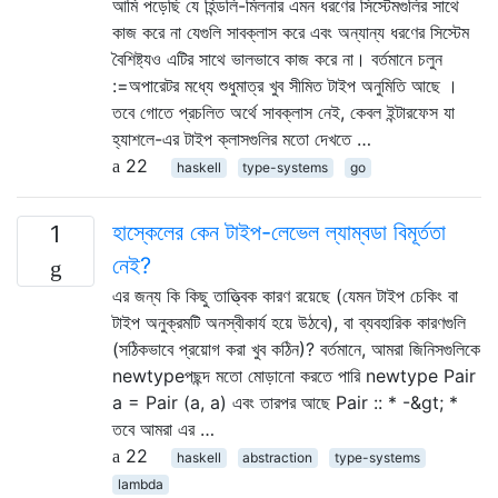
আমি পড়েছি যে হিন্ডলি-মিলনার এমন ধরণের সিস্টেমগুলির সাথে
কাজ করে না যেগুলি সাবক্লাস করে এবং অন্যান্য ধরণের সিস্টেম
বৈশিষ্ট্যও এটির সাথে ভালভাবে কাজ করে না। বর্তমানে চলুন
:=অপারেটর মধ্যে শুধুমাত্র খুব সীমিত টাইপ অনুমিতি আছে ।
তবে গোতে প্রচলিত অর্থে সাবক্লাস নেই, কেবল ইন্টারফেস যা
হ্যাশলে-এর টাইপ ক্লাসগুলির মতো দেখতে …
22
haskell
type-systems
go
হাস্কেলের কেন টাইপ-লেভেল ল্যাম্বডা বিমূর্ততা
1
নেই?
এর জন্য কি কিছু তাত্ত্বিক কারণ রয়েছে (যেমন টাইপ চেকিং বা
টাইপ অনুক্রমটি অনস্বীকার্য হয়ে উঠবে), বা ব্যবহারিক কারণগুলি
(সঠিকভাবে প্রয়োগ করা খুব কঠিন)? বর্তমানে, আমরা জিনিসগুলিকে
newtypeপছন্দ মতো মোড়ানো করতে পারি newtype Pair
a = Pair (a, a) এবং তারপর আছে Pair :: * -&gt; *
তবে আমরা এর …
22
haskell
abstraction
type-systems
lambda