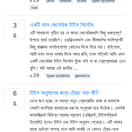
java
haskell
scala
type-systems
rust
একটি ভাল জেনেরিক টাইপ সিস্টেম
3
এটি সাধারণত গৃহীত হয় যে জাভা জেনেরিকগুলি কিছু গুরুত্বপূর্ণ
উপায়ে ব্যর্থ হয়েছিল। ওয়াইল্ডকার্ডস এবং সীমাগুলির সংমিশ্রণটি
কিছু মারাত্মক অপঠনযোগ্য কোডের দিকে নিয়ে যায়। যাইহোক,
আমি যখন অন্য ভাষার দিকে নজর রাখি, তখন সত্যিই আমি এমন
একটি জেনেরিক টাইপ সিস্টেম খুঁজে পাই না যা প্রোগ্রামাররা এতে
খুশি। যদি আমরা এই জাতীয় …
29
type-systems
generics
টাইপ অনুমানের জন্য ট্রেড অফ কী?
6
দেখে মনে হচ্ছে যে সমস্ত নতুন প্রোগ্রামিং ভাষা বা কমপক্ষে
সেগুলি জনপ্রিয় ব্যবহারের ধরণের অনুক্রম হয়ে উঠেছে। এমনকি
জাভাস্ক্রিপ্ট বিভিন্ন প্রকার প্রয়োগ (এস্ক্রিপ্ট, টাইপসক্রিপ্ট
ইত্যাদি) হলেও টাইপ এবং টাইপ অনুমান পেয়েছে। এটি আমার
কাছে দুর্দান্ত লাগছে তবে আমি ভাবছি যে কোনও ট্রেড-অফ