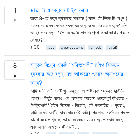
জাভা 8 এ অনুমান টাইপ করুন
1
জাভা 8-তে নতুন ল্যাম্বডে সংকেত (যেমন এই নিবন্ধটি দেখুন )
প্রবর্তনের জন্য কোনও প্রকারের অনুক্রমের প্রয়োজন হবে? যদি
তা হয় তবে নতুন টাইপ সিস্টেমটি কীভাবে পুরো জাভা ভাষায় প্রভাব
ফেলবে?
30
java
type-systems
lambda
java8
বাস্তব বিশ্বে একটি "শক্তিশালী" টাইপ সিস্টেম
8
ব্যবহার করে বলুন, বড় আকারের ওয়েব-অ্যাপসের
জন্য?
আমি জানি এটি একটি খুব বিস্তৃত, অস্পষ্ট এবং সম্ভবত দার্শনিক
প্রশ্ন। কিছুটা হলেও, যে প্রশ্নের সবচেয়ে গুরুত্বপূর্ণ কীওয়ার্ড -
"শক্তিশালী" টাইপ সিস্টেম - নিজেই, এটি সংজ্ঞায়িত । সুতরাং,
আমি আমার অর্থটি বোঝানোর চেষ্টা করি। প্রশ্নের সামগ্রিক প্রসঙ্গ
আমরা রুবেলে খুব বড় আকারের একটি ওয়েব-অ্যাপ তৈরি করছি
এবং আমরা আমাদের স্ট্যাকটি …
29