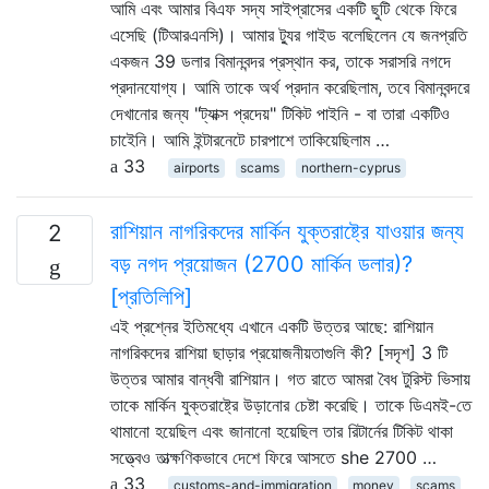
আমি এবং আমার বিএফ সদ্য সাইপ্রাসের একটি ছুটি থেকে ফিরে
এসেছি (টিআরএনসি)। আমার ট্যুর গাইড বলেছিলেন যে জনপ্রতি
একজন 39 ডলার বিমানবন্দর প্রস্থান কর, তাকে সরাসরি নগদে
প্রদানযোগ্য। আমি তাকে অর্থ প্রদান করেছিলাম, তবে বিমানবন্দরে
দেখানোর জন্য "ট্যাক্স প্রদেয়" টিকিট পাইনি - বা তারা একটিও
চাইেনি। আমি ইন্টারনেটে চারপাশে তাকিয়েছিলাম …
33
airports
scams
northern-cyprus
রাশিয়ান নাগরিকদের মার্কিন যুক্তরাষ্ট্রে যাওয়ার জন্য
2
বড় নগদ প্রয়োজন (2700 মার্কিন ডলার)?
[প্রতিলিপি]
এই প্রশ্নের ইতিমধ্যে এখানে একটি উত্তর আছে: রাশিয়ান
নাগরিকদের রাশিয়া ছাড়ার প্রয়োজনীয়তাগুলি কী? [সদৃশ] 3 টি
উত্তর আমার বান্ধবী রাশিয়ান। গত রাতে আমরা বৈধ টুরিস্ট ভিসায়
তাকে মার্কিন যুক্তরাষ্ট্রে উড়ানোর চেষ্টা করেছি। তাকে ডিএমই-তে
থামানো হয়েছিল এবং জানানো হয়েছিল তার রিটার্নের টিকিট থাকা
সত্ত্বেও তাত্ক্ষণিকভাবে দেশে ফিরে আসতে she 2700 …
33
customs-and-immigration
money
scams