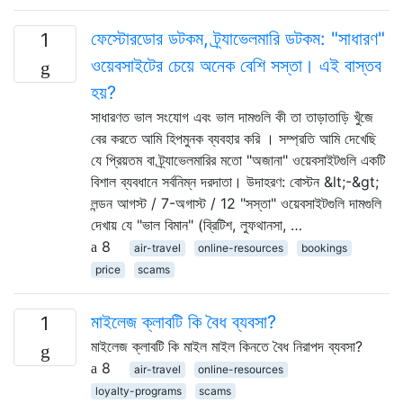
ফেস্টোরডোর ডটকম, ট্র্যাভেলমারি ডটকম: "সাধারণ"
1
ওয়েবসাইটের চেয়ে অনেক বেশি সস্তা। এই বাস্তব
হয়?
সাধারণত ভাল সংযোগ এবং ভাল দামগুলি কী তা তাড়াতাড়ি খুঁজে
বের করতে আমি হিপমুনক ব্যবহার করি । সম্প্রতি আমি দেখেছি
যে প্রিয়তম বা ট্র্যাভেলমারির মতো "অজানা" ওয়েবসাইটগুলি একটি
বিশাল ব্যবধানে সর্বনিম্ন দরদাতা। উদাহরণ: বোস্টন &lt;-&gt;
লন্ডন আগস্ট / 7-অগাস্ট / 12 "সস্তা" ওয়েবসাইটগুলি দামগুলি
দেখায় যে "ভাল বিমান" (ব্রিটিশ, লুফথানসা, …
8
air-travel
online-resources
bookings
price
scams
মাইলেজ ক্লাবটি কি বৈধ ব্যবসা?
1
মাইলেজ ক্লাবটি কি মাইল মাইল কিনতে বৈধ নিরাপদ ব্যবসা?
8
air-travel
online-resources
loyalty-programs
scams