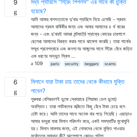
মধ্য প্যারিসে "স্ট্রিং পিপলস" এর সাথে কী চুক্তি
9
হয়েছে?
আমি আমার বাগদত্তাকে দু'বার প্যারিসে নিয়ে এসেছি - প্রথম
আমাদের প্রথম বার্ষিকীর জন্য এবং আবার আমাদের ৪ র্থ বারের
জন্য - এবং দু'বারই আমরা মন্টমার্ট্রে স্যাক্রে কোয়ের চারপাশে
ছেলেরা আমাদের বিরক্ত করার সাথে ঝামেলা করেছি। তারা পার্কের
সম্মুখ প্রবেশদ্বারে এবং জনগণের আঙ্গুলের সাথে স্ট্রিং বেঁধে জড়িত
এক ধরণের অদ্ভুত স্কিম …
109
paris
security
beggars
scams
মিলানে যারা টাকা চায় তাদের থেকে কীভাবে মুক্তি
6
পাবেন?
পুরুষরা বেশিরভাগই ডুমো স্কোয়ারে (পিয়াজা ডেল ডুমো)
অবস্থিত। তারা পর্যটকদের কব্জিতে কিছু বেঁধে টাকা চেয়ে বলে
চেষ্টা করে। আমি তাদের সাথে অনেক বার পড়ে গিয়েছি। এছাড়াও
আমার বন্ধুরা যারা মিলান পরিদর্শন করে, একই সমস্যাটির মুখোমুখি
হয়। মিলান মামলার জন্য, এই লোকদের থেকে মুক্তি পাওয়ার
সর্বোত্তম সমাধান কী? আশেপাশে কোনও পুলিশ …