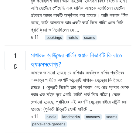
বুক করেছিলাম কারণ আমি দুই ঘন্টা হিউস্টনে ফিরে যেতে চাইনি।
আমি হোটেলে পৌঁছেছি এবং মালিক আমাকে বলেছিলেন হোটেল
ডটকমে আমার কার্ডটি অস্বীকার করা হয়েছে। আমি বললাম "ঠিক
আছে, আমি আপনাকে আর একটি কার্ড দিতে পারি" এতে তিনি
প্রতিক্রিয়া জানিয়েছিলেন যে …
11
bookings
hotels
scams
সাখারভ গ্রাউন্ডের বার্লিন ওয়াল বিভাগটি কি রাতে
1
অ্যাক্সেসযোগ্য?
আমাকে জানানো হয়েছে যে রাশিয়ায় অবস্থিত বার্লিন প্রাচীরের
একমাত্র পরিচিত অংশটি আন্দ্রেই সাখারভ কেন্দ্রের ভিত্তিতে
রয়েছে । কেন্দ্রটি নিজেই তার পূর্ব আবাস এবং রেড স্কয়ার থেকে
প্রায় এক মাইল দূরে একটি 'লার্জি' পার্ক নিয়ে গঠিত। যেমন
দেখানো হয়েছে, প্রাচীরের এই অংশটি কেন্দ্রের বাইরে মাউন্ট করা
হয়েছে: (পূর্ববর্তী চিত্রটি হোস্ট সাইটে …
11
russia
landmarks
moscow
scams
parks-and-gardens