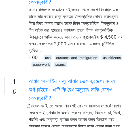
কেলেঙ্কারী?
আমার বাগদত্ত সবেমাত্র নাইজেরিয়া থেকে দেশে ফিরেছিল এবং
তাকে তার কাজের জন্য ব্যবহৃত ইলেকট্রনিক সোনার হার্ডওয়্যার
নিয়ে ফিরে আসার কারণে তাকে রিগন আন্তর্জাতিক বিমানবন্দরে ৪
দিন আটক করা হয়েছে। কাস্টমস তাকে রিগান আন্তর্জাতিক
বিমানবন্দরে আটক করেছে কারণ তাদের প্রয়োজনীয় $ 4,500 এর
মধ্যে কেবলমাত্র 2,000 ডলার রয়েছে। একজন কূটনীতিক
ব্যক্তি …
60
usa
customs-and-immigration
us-citizens
paperwork
scams
আমার অনলাইন বন্ধু আমার দেশে ভ্রমণের জন্য
1
অর্থ চাইছে। এটি কি বৈধ অনুরোধ নাকি কোনও
কেলেঙ্কারী?
ট্র্যাভেল.এসই-তে আমরা প্রায়শই কোনও ব্যক্তির সম্পর্কে প্রশ্ন
দেখতে পাই (সাধারণত একটি প্রেমের আগ্রহ) বিমান ভাড়া, ভিসা,
পারমিট এবং অন্যান্য ব্যয়ের জন্য অর্থের জন্য জিজ্ঞাসা করে।
উদাহরণ স্বরূপ দেশের অভ্যন্তরে বিমান ভাড়া কেনার জন্য নগদ