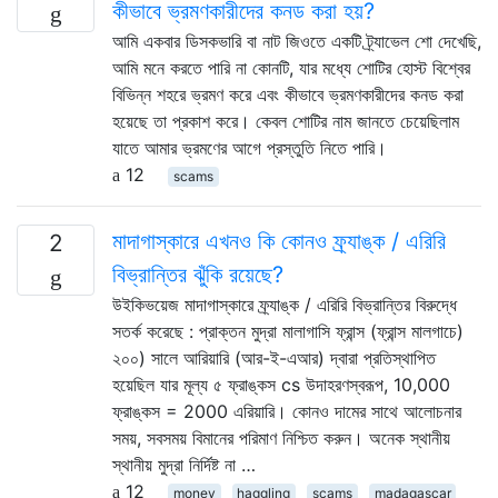
কীভাবে ভ্রমণকারীদের কনড করা হয়?
আমি একবার ডিসকভারি বা নাট জিওতে একটি ট্র্যাভেল শো দেখেছি,
আমি মনে করতে পারি না কোনটি, যার মধ্যে শোটির হোস্ট বিশ্বের
বিভিন্ন শহরে ভ্রমণ করে এবং কীভাবে ভ্রমণকারীদের কনড করা
হয়েছে তা প্রকাশ করে। কেবল শোটির নাম জানতে চেয়েছিলাম
যাতে আমার ভ্রমণের আগে প্রস্তুতি নিতে পারি।
12
scams
মাদাগাস্কারে এখনও কি কোনও ফ্র্যাঙ্ক / এরিরি
2
বিভ্রান্তির ঝুঁকি রয়েছে?
উইকিভয়েজ মাদাগাস্কারে ফ্র্যাঙ্ক / এরিরি বিভ্রান্তির বিরুদ্ধে
সতর্ক করেছে : প্রাক্তন মুদ্রা মালাগাসি ফ্রান্স (ফ্রান্স মালগাচে)
২০০) সালে আরিয়ারি (আর-ই-এআর) দ্বারা প্রতিস্থাপিত
হয়েছিল যার মূল্য ৫ ফ্রাঙ্কস cs উদাহরণস্বরূপ, 10,000
ফ্রাঙ্কস = 2000 এরিয়ারি। কোনও দামের সাথে আলোচনার
সময়, সবসময় বিমানের পরিমাণ নিশ্চিত করুন। অনেক স্থানীয়
স্থানীয় মুদ্রা নির্দিষ্ট না …
12
money
haggling
scams
madagascar