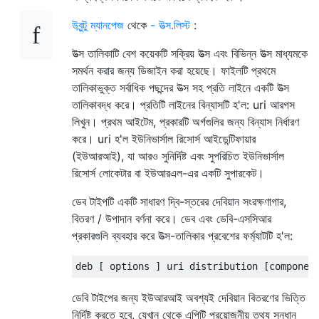
উবুন্টু ম্যানপেজ
থেকে
- উত্স.লিস্ট
:
উত্স তালিকাটি বেশ কয়েকটি সক্রিয় উত্স এবং বিভিন্ন উত্স মাধ্যমকে
সমর্থন করার জন্য ডিজাইন করা হয়েছে। ফাইলটি প্রথমে
তালিকাভুক্ত সর্বাধিক পছন্দের উত্স সহ প্রতি লাইনে একটি উত্স
তালিকাবদ্ধ করে। প্রতিটি লাইনের বিন্যাসটি হ'ল: uri আরগস
লিখুন। প্রথম আইটেম, প্রকারটি অর্গগুলির জন্য বিন্যাস নির্ধারণ
করে। uri হ'ল ইউনিভার্সাল রিসোর্স আইডেন্টিফায়ার
(ইউআরআই), যা আরও সুনির্দিষ্ট এবং সুপরিচিত ইউনিভার্সাল
রিসোর্স লোকেটার বা ইউআরএল-এর একটি সুপারকেট।
ডেব টাইপটি একটি সাধারণ দ্বি-স্তরের দেবিয়ান সংরক্ষণাগার,
বিতরণ / উপাদান বর্ণনা করে। ডেব এবং ডেবি-এসসিআর
প্রকারগুলি ব্যবহার করে উত্স-তালিকার প্রবেশের ফর্ম্যাটটি হ'ল:
ডেবি টাইপের জন্য ইউআরআই অবশ্যই দেবিয়ান বিতরণের ভিত্তি
নির্দিষ্ট করতে হবে, যেখান থেকে এপিটি প্রয়োজনীয় তথ্য সন্ধান