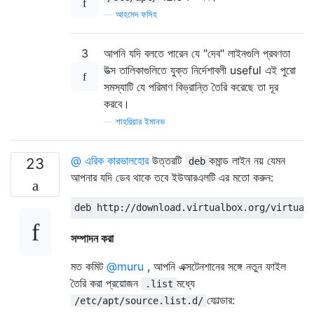
—
আহমেদ ফসিহ
3
আপনি যদি বলতে পারেন যে "দেব" লাইনগুলি প্রবণতা
উত্স তালিকাগুলিতে যুক্ত নির্দেশাবলী useful এই পুরো
সমস্যাটি যে পরিমাণ বিভ্রান্তি তৈরি করেছে তা দূর
করবে।
—
শাহরিয়ার ইমানভ
@ এরিক কারভালহোর
উত্তরটি
কমান্ড লাইন নয় যেমন
23
deb
আপনার যদি ডেব থাকে তবে ইউআরএলটি এর মতো করুন:
সম্পাদন করা
মত কমিট
@muru
, আপনি এক্সটেনশানের সঙ্গে নতুন ফাইল
তৈরি করা প্রয়োজন
মধ্যে
.list
ফোল্ডার:
/etc/apt/source.list.d/