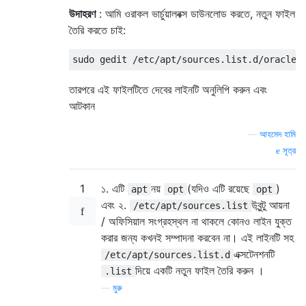
উদাহরণ
: আমি ওরাকল ভার্চুয়ালবক্স ডাউনলোড করতে, নতুন ফাইল
তৈরি করতে চাই:
তারপরে এই ফাইলটিতে দেবের লাইনটি অনুলিপি করুন এবং
আটকান
—
আহমেদ হামি
সূত্র
1
১. এটি
নয়
(যদিও এটি রয়েছে
)
apt
opt
opt
এবং ২.
উবুন্টু আয়না
/etc/apt/sources.list
/ অফিসিয়াল সংগ্রহস্থল না থাকলে কোনও লাইন যুক্ত
করার জন্য কখনই সম্পাদনা করবেন না। এই লাইনটি সহ
এক্সটেনশনটি
/etc/apt/sources.list.d
দিয়ে একটি নতুন ফাইল তৈরি করুন ।
.list
—
মুরু