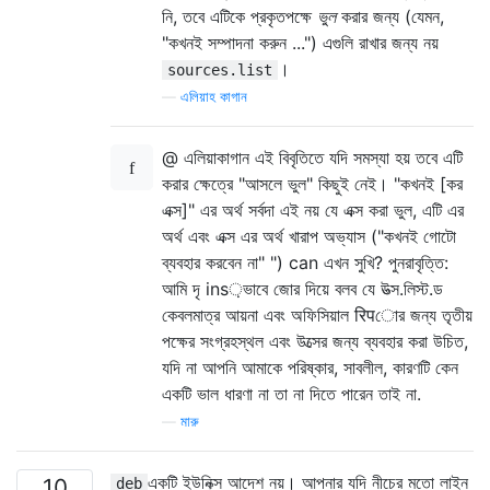
নি, তবে এটিকে প্রকৃতপক্ষে
ভুল
করার জন্য (যেমন,
"কখনই সম্পাদনা করুন ...") এগুলি রাখার জন্য নয়
।
sources.list
—
এলিয়াহ কাগান
@ এলিয়াকাগান এই বিবৃতিতে যদি সমস্যা হয় তবে এটি
করার ক্ষেত্রে "আসলে ভুল" কিছুই নেই। "কখনই [কর
এক্স]" এর অর্থ সর্বদা এই নয় যে এক্স করা ভুল, এটি এর
অর্থ এবং এক্স এর অর্থ খারাপ অভ্যাস ("কখনই গোটো
ব্যবহার করবেন না" ") can এখন সুখি? পুনরাবৃত্তি:
আমি দৃ ins়ভাবে জোর দিয়ে বলব যে উত্স.লিস্ট.ড
কেবলমাত্র আয়না এবং অফিসিয়াল रिपোর জন্য তৃতীয়
পক্ষের সংগ্রহস্থল এবং উত্সের জন্য ব্যবহার করা উচিত,
যদি না আপনি আমাকে পরিষ্কার, সাবলীল, কারণটি কেন
একটি ভাল ধারণা না তা না দিতে পারেন তাই না.
—
মারু
একটি ইউনিক্স আদেশ নয়। আপনার যদি নীচের মতো লাইন
10
deb