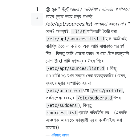
1
@ মুরু "
উবুন্টু আয়না / অফিসিয়াল ভাণ্ডার না থাকলে
লাইন যুক্ত করার জন্য কখনই
/etc/apt/sources.list সম্পাদনা করবেন না।
"
কেন? অবশ্যই,
ফাইলগুলি তৈরি করা
.list
হ'ল
আমি
এই
/etc/apt/sources.list.d
পরিস্থিতিতে যা করি তা এবং আমি সাধারণত পরামর্শ
দিই। কিন্তু আমি কোনো কারণ দেখতে
জিদ
ম্যানুয়ালি
যোগ 3rd পার্টি সফ্টওয়্যার উৎস গিয়ে
। কিছু
/etc/apt/sources.list.d
conffiles যখন সম্ভব সেরা ব্যবহারকারীর (যেমন,
ব্যবহার দ্বারা সম্পাদিত হয় না
ধরে
,
/etc/profile.d
/etc/profile
তর্কসাপেক্ষ ব্যবহার
উপর
/etc/sudoers.d
), কিন্তু
/etc/sudoers
প্রায়ই পরিবর্তিত হয়। (এমনকি
sources.list
আঞ্চলিক আয়নাতে সর্বব্যাপী দ্বারা কাস্টমাইজ করা
হয়েছে))
—
এলিয়াহ কাগন