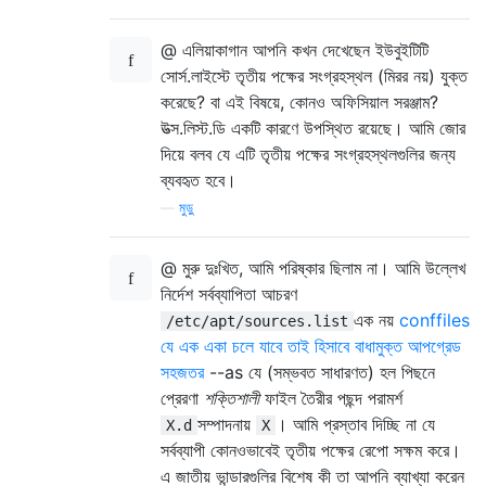
@ এলিয়াকাগান আপনি কখন দেখেছেন ইউবুইটিটি
সোর্স.লাইস্টে তৃতীয় পক্ষের সংগ্রহস্থল (মিরর নয়) যুক্ত
করেছে? বা এই বিষয়ে, কোনও অফিসিয়াল সরঞ্জাম?
উত্স.লিস্ট.ডি একটি কারণে উপস্থিত রয়েছে। আমি জোর
দিয়ে বলব যে এটি তৃতীয় পক্ষের সংগ্রহস্থলগুলির জন্য
ব্যবহৃত হবে।
—
মুড়ু
@ মুরু দুঃখিত, আমি পরিষ্কার ছিলাম না। আমি উল্লেখ
নির্দেশ সর্বব্যাপিতা আচরণ
এক নয়
conffiles
/etc/apt/sources.list
যে এক একা চলে যাবে তাই হিসাবে বাধামুক্ত আপগ্রেড
সহজতর
--as যে (সম্ভবত সাধারণত) হল পিছনে
প্রেরণা
শক্তিশালী
ফাইল তৈরীর পছন্দ পরামর্শ
সম্পাদনায়
। আমি প্রস্তাব দিচ্ছি না যে
X.d
X
সর্বব্যাপী কোনওভাবেই তৃতীয় পক্ষের রেপো সক্ষম করে।
এ জাতীয় ভান্ডারগুলির বিশেষ কী তা আপনি ব্যাখ্যা করেন