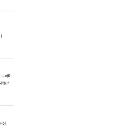
ত।
র একটি
চালাতে
ভাবে