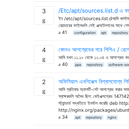
/Etc/apt/sources.list.d এ ফাইলগ
3
ইন /etc/apt/sources.list.dআমি কাস্টম ভা
ফোল্ডারের ফাইলগুলি সেই এক্সটেনশনের সাথে শেষ
41
configuration
apt
repository
কোনও আপগ্রেডের পরে পিপিএ / রেপোস
4
আমি যখন ১১.১০ থেকে ১২.০৪ এ আপগ্রেড করব তখ
40
ppa
repository
software-so
অফিসিয়াল এনগিনেক্স বিশ্বাসযোগ্
2
আমি প্রতিবার অ্যাপটি-গেট আপগ্রেড করার সময় 
স্বাক্ষরগুলি অবৈধ ছিল: কেইএক্সপ্রেড 147142
স্ট্যান্ডার্ড পদ্ধতিতে ইনস্টল করেছি 
http://nginx.org/packages/ubuntu/ tru
34
apt
repository
nginx