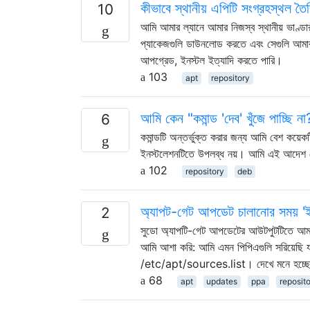
কীভাবে স্থানীয় এপিটি সংগ্রহস্থল ত
10
আমি আমার ল্যানে আমার নিজস্ব স্থানীয় ভাণ্
প্যাকেজগুলি ডাউনলোড করতে এবং সেগুলি আমার স্
আপগ্রেড, ইনস্টল ইত্যাদি করতে পারি।
103
apt
repository
আমি কেন "কমান্ড 'দেব' খুঁজে পাচ্ছি না
6
কমান্ডটি অন্তর্ভুক্ত করার জন্য আমি বেশ কয়েক
ইনস্টলেশনটিতে উপলব্ধ নয়। আমি এই আদেশ 
102
repository
deb
অ্যাপট-গেট আপডেট চালানোর সময় 'ইগ
2
সুডো অ্যাপটি-গেট আপডেটের আউটপুটটিতে আমার বেশ
আমি আশা করি: আমি এমন পিপিএগুলি সরিয়েছি য
/etc/apt/sources.list। দেখে মনে হচ্ছে আ
68
apt
updates
ppa
reposit