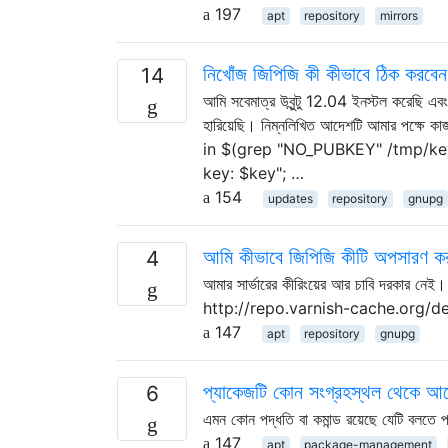
197
apt
repository
mirrors
নিখোঁজ জিপিজি কী কীভাবে ঠিক করবে
14
আমি সবেমাত্র উবুন্টু 12.04 ইনস্টল করেছি 
হারিয়েছি। নিম্নলিখিত আদেশটি আমার পক্
in $(grep "NO_PUBKEY" /tmp/key
key: $key"; …
154
updates
repository
gnupg
আমি কীভাবে জিপিজি কীটি অপসারণ কর
4
আমার সার্ভারের কীরিংয়ের আর চাবি দরকার নেই
http://repo.varnish-cache.org/debi
147
apt
repository
gnupg
প্যাকেজটি কোন সংগ্রহস্থল থেকে আ
6
এমন কোন পদ্ধতি বা কমান্ড রয়েছে যেটি বলত
147
apt
package-management