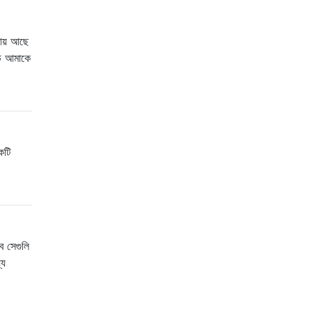
ায় আছে
েউ আমাকে
কটি
ে সেগুলি
যে