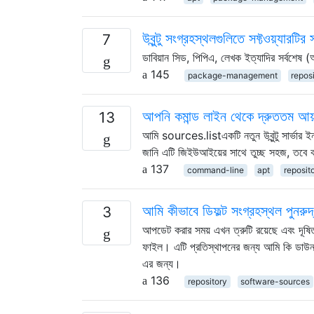
উবুন্টু সংগ্রহস্থলগুলিতে সফ্টওয়্যারট
7
ডাবিয়ান সিড, পিপিএ, লেখক ইত্যাদির সর্বশেষ (আ
145
package-management
repos
আপনি কমান্ড লাইন থেকে দ্রুততম আয়ন
13
আমি sources.listএকটি নতুন উবুন্টু সার্ভার
জানি এটি জিইউআইয়ের সাথে তুচ্ছ সহজ, তবে ক
137
command-line
apt
reposit
আমি কীভাবে ডিফল্ট সংগ্রহস্থল পুনরুদ
3
আপডেট করার সময় এখন ত্রুটি রয়েছে এবং দূষ
ফাইল। এটি প্রতিস্থাপনের জন্য আমি কি ডাউনল
এর জন্য।
136
repository
software-sources