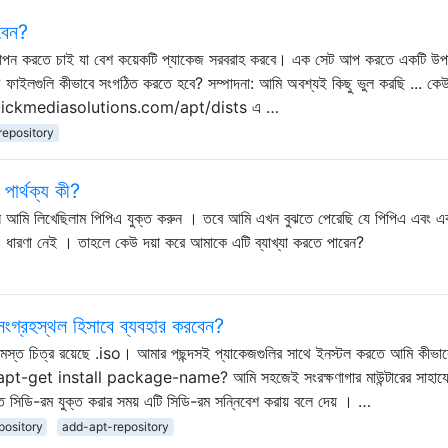
বেন?
স্থাপন করতে চাই যা বেশ কয়েকটি প্যাকেজ সরবরাহ করবে। এক সেট আপ করতে একটি উপ
ার? ফাইলগুলি কীভাবে সংগঠিত করতে হবে? সম্পাদনা: আমি অবশ্যই কিছু ভুল করছি ... ক
://quickmediasolutions.com/apt/dists এ …
repository
পার্থক্য কী?
নে আমি লিখেছিলাম পিপিএ যুক্ত করুন । তবে আমি এখন বুঝতে পেরেছি যে পিপিএ এবং এ
ও ধারণা নেই । তাহলে কেউ দয়া করে আমাকে এটি ব্যাখ্যা করতে পারেন?
সংগ্রহস্থল হিসাবে ব্যবহার করবেন?
ওর সমস্ত চিত্র রয়েছে .iso। আমার পছন্দসই প্যাকেজগুলির সাথে ইনস্টল করতে আমি কীভাব
o apt-get install package-name? আমি সহজেই সংরক্ষণাগার মাউন্টারের সাহায্
লিতে সিডি-রম যুক্ত করার সময় এটি সিডি-রম সন্নিবেশ করায় বলে দেয় । …
pository
add-apt-repository