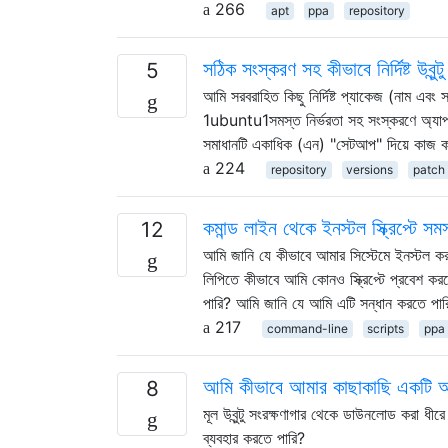
266
apt
ppa
repository
সঠিক সংস্করণ সহ কীভাবে নির্দিষ্ট উবুন
5
আমি সরবরাহিত কিছু নির্দিষ্ট প্যাকেজ (নাম এ
1ubuntu1সমস্ত নির্ভরতা সহ সংস্করণে অ্যাপ
সমাধানটি একাধিক (এন) "সেটআপ" দিয়ে কাজ কর
224
repository
versions
patch
কমান্ড লাইন থেকে ইনস্টল স্ক্রিপ্টে 
12
আমি জানি যে কীভাবে আমার সিস্টেমে ইনস্টল ক
লিপিতে কীভাবে আমি কোনও স্ক্রিপ্টে প্রবেশ ক
পারি? আমি জানি যে আমি এটি সন্ধান করতে 
217
command-line
scripts
ppa
আমি কীভাবে আমার কাছাকাছি একটি আয়
8
মূল উবুন্টু সংরক্ষণাগার থেকে ডাউনলোড করা ধীর
ব্যবহার করতে পারি?