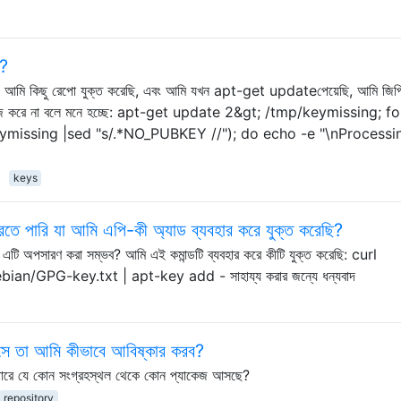
ন?
এবং আমি কিছু রেপো যুক্ত করেছি, এবং আমি যখন apt-get updateপেয়েছি, আমি জিপি
ষে কাজ করে না বলে মনে হচ্ছে: apt-get update 2&gt; /tmp/keymissing; f
missing |sed "s/.*NO_PUBKEY //"); do echo -e "\nProcessi
keys
তে পারি যা আমি এপি-কী অ্যাড ব্যবহার করে যুক্ত করেছি?
। এটি অপসারণ করা সম্ভব? আমি এই কমান্ডটি ব্যবহার করে কীটি যুক্ত করেছি: curl
an/GPG-key.txt | apt-key add - সাহায্য করার জন্যে ধন্যবাদ
সে তা আমি কীভাবে আবিষ্কার করব?
ে পারে যে কোন সংগ্রহস্থল থেকে কোন প্যাকেজ আসছে?
repository