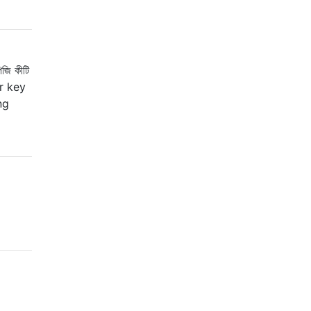
জি কীটি
or key
ng