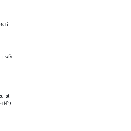
ুরানো?
ই । আমি
s.list
ল বিটা)