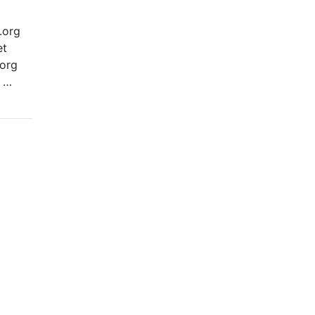
a.org
et
.org
t …