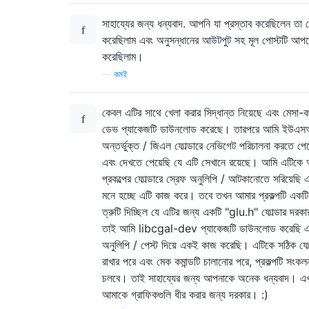
সাহায্যের জন্য ধন্যবাদ. আপনি যা প্রস্তাব করেছিলেন তা চে
করেছিলাম এবং অনুসন্ধানের আউটপুট সহ মূল পোস্টটি আপ
করেছিলাম।
—
কমই
কেবল এটির সাথে খেলা করার সিদ্ধান্ত নিয়েছে এবং মেসা-
ডেভ প্যাকেজটি ডাউনলোড করেছে। তারপরে আমি ইউএস
অন্তর্ভুক্ত / জিএল ফোল্ডারে নেভিগেট পরিচালনা করতে পে
এবং দেখতে পেয়েছি যে এটি সেখানে রয়েছে। আমি এটিকে
প্রকল্পের ফোল্ডারে স্রেফ অনুলিপি / আটকানোতে সরিয়েছি 
মনে হচ্ছে এটি কাজ করে। তবে তখন আমার প্রকল্পটি একটি
ত্রুটি দিচ্ছিল যে এটির জন্য একটি "glu.h" ফোল্ডার দরকা
তাই আমি libcgal-dev প্যাকেজটি ডাউনলোড করেছি এ
অনুলিপি / পেস্ট দিয়ে একই কাজ করেছি। এটিকে সঠিক ফোল
রাখার পরে এবং মেক কমান্ডটি চালানোর পরে, প্রকল্পটি সংক
চলবে। তাই সাহায্যের জন্য আপনাকে অনেক ধন্যবাদ। এ
আমাকে গ্রাফিকগুলি ধীর করার জন্য দরকার। :)