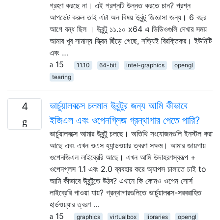
গ্রহণ করছে না। এই প্রশ্নটি উন্নত করতে চান? প্রশ্ন
আপডেট করুন তাই এটা অন বিষয় উবুন্টু জিজ্ঞাসা জন্য। 6 বছর
আগে বন্ধ ছিল । উবুন্টু ১১.১০ x64 এ ভিডিওগুলি দেখার সময়
আমার খুব সামান্য স্ক্রিন ছিঁড়ে গেছে, সত্যিই বিরক্তিকর। ইউনিটি
এবং …
15
11.10
64-bit
intel-graphics
opengl
tearing
ভার্চুয়ালবক্সে চলমান উবুন্টুর জন্য আমি কীভাবে
4
ইজিএল এবং ওপেনগ্লিজ গ্রন্থাগার পেতে পারি?
ভার্চুয়ালবক্সে আমার উবুন্টু চলছে। অতিথি সংযোজনগুলি ইনস্টল করা
আছে এবং এখন ওএস হ্যান্ডওয়ার ত্বরণ সক্ষম। আমার জায়গায়
ওপেনজিএল লাইব্রেরি আছে। এখন আমি উদাহরণস্বরূপ +
ওপেনগ্লস 1.1 এবং 2.0 ব্যবহার করে অ্যাপস চালাতে চাই to
আমি কীভাবে উবুন্টুতে উঠব? এখানে কি কোনও ওপেন সোর্স
লাইব্রেরি পাওয়া যায়? গ্রন্থাগারগুলিতে ভার্চুয়ালবক্স-সরবরাহিত
হার্ডওয়্যার ত্বরণ …
15
graphics
virtualbox
libraries
opengl