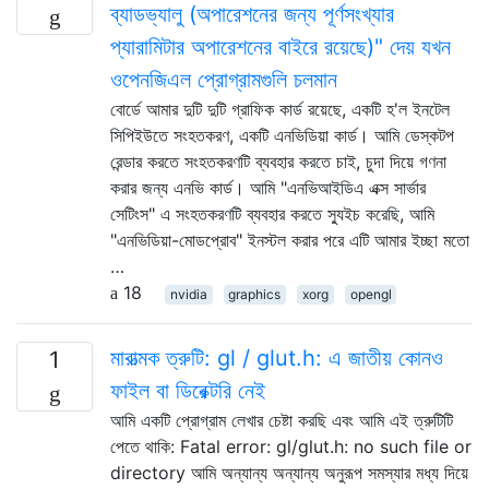
ব্যাডভ্যালু (অপারেশনের জন্য পূর্ণসংখ্যার
প্যারামিটার অপারেশনের বাইরে রয়েছে)" দেয় যখন
ওপেনজিএল প্রোগ্রামগুলি চলমান
বোর্ডে আমার দুটি দুটি গ্রাফিক কার্ড রয়েছে, একটি হ'ল ইনটেল
সিপিইউতে সংহতকরণ, একটি এনভিডিয়া কার্ড। আমি ডেস্কটপ
রেন্ডার করতে সংহতকরণটি ব্যবহার করতে চাই, চুদা দিয়ে গণনা
করার জন্য এনভি কার্ড। আমি "এনভিআইডিএ এক্স সার্ভার
সেটিংস" এ সংহতকরণটি ব্যবহার করতে স্যুইচ করেছি, আমি
"এনভিডিয়া-মোডপ্রোব" ইনস্টল করার পরে এটি আমার ইচ্ছা মতো
…
18
nvidia
graphics
xorg
opengl
মারাত্মক ত্রুটি: gl / glut.h: এ জাতীয় কোনও
1
ফাইল বা ডিরেক্টরি নেই
আমি একটি প্রোগ্রাম লেখার চেষ্টা করছি এবং আমি এই ত্রুটিটি
পেতে থাকি: Fatal error: gl/glut.h: no such file or
directory আমি অন্যান্য অন্যান্য অনুরূপ সমস্যার মধ্য দিয়ে