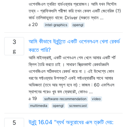
ওপেনজিএল ত্বরিত হার্ডওয়্যার প্রয়োজন। আমি যখন সিস্টেম
তথ্য - গ্রাফিকগুলি পরীক্ষা করি তখন কেবল একটি জেনেরিক (?)
কার্ড তালিকাভুক্ত থাকে: Driver (শুরুতে স্থান …
20
intel-graphics
opengl
আমি কীভাবে উবুন্টুতে একটি ওপেনলএল খেলা রেকর্ড
3
করতে পারি?
আমি মাইনক্রাফ্ট, একটি ওপেনএল গেম খেলে আমার একটি শর্ট
ক্লিপ তৈরি করতে চাই । সাধারণ স্ক্রিনকাস্ট রেকর্ডারগুলি
ওপেনজিএল সঠিকভাবে রেকর্ড করে না । এই উদ্দেশ্যে কোন
ধরণের সফ্টওয়্যার উপলব্ধ? একই সফ্টওয়্যারটির সাথে আমার
অভিজ্ঞতা (তবে আর সদৃশ হবে না) : কাজম : 60 এফপিএস
স্থাপনের পরেও খুব কম ফ্রেমরেট, কোনও …
19
software-recommendation
video
multimedia
opengl
screencast
উবুন্টু 16.04 "ব্যর্থ অনুরোধের এক্স ত্রুটি দেয়:
5