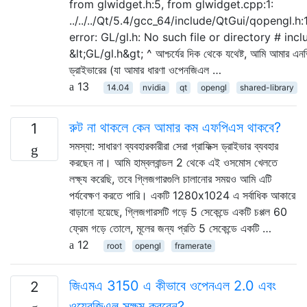
from glwidget.h:5, from glwidget.cpp:1:
../../../Qt/5.4/gcc_64/include/QtGui/qopengl.h:1
error: GL/gl.h: No such file or directory # incl
&lt;GL/gl.h&gt; ^ আশ্চর্যের দিক থেকে যথেষ্ট, আমি আমার এন
ড্রাইভারের (যা আমার ধারণা ওপেনজিএল …
13
14.04
nvidia
qt
opengl
shared-library
রুট না থাকলে কেন আমার কম এফপিএস থাকবে?
1
সমস্যা: সাধারণ ব্যবহারকারীরা সেরা গ্রাফিক্স ড্রাইভার ব্যবহার
করছেন না। আমি হাম্বলবান্ডল 2 থেকে এই ওসমোস খেলতে
লক্ষ্য করেছি, তবে গ্লিজগারগুলি চালানোর সময়ও আমি এটি
পর্যবেক্ষণ করতে পারি। একটি 1280x1024 এ সর্বাধিক আকারে
বাড়ানো হয়েছে, গ্লিজগারসটি গড়ে 5 সেকেন্ডে একটি চপ্পল 60
ফ্রেম গড়ে তোলে, মূলের জন্য প্রতি 5 সেকেন্ডে একটি …
12
root
opengl
framerate
জিএমএ 3150 এ কীভাবে ওপেনএল 2.0 এবং
2
ওয়েবজিএল সক্ষম করবেন?