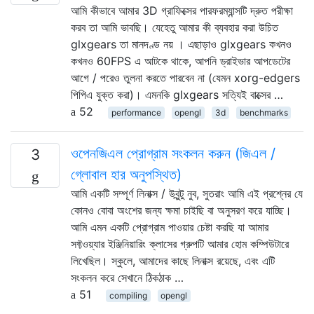
আমি কীভাবে আমার 3D গ্রাফিক্সের পারফরম্যান্সটি দ্রুত পরীক্ষা
করব তা আমি ভাবছি। যেহেতু আমার কী ব্যবহার করা উচিত
glxgears তা মানদণ্ড নয় । এছাড়াও glxgears কখনও
কখনও 60FPS এ আটকে থাকে, আপনি ড্রাইভার আপডেটের
আগে / পরেও তুলনা করতে পারবেন না (যেমন xorg-edgers
পিপিএ যুক্ত করা)। এমনকি glxgears সত্যিই বাক্সের …
52
performance
opengl
3d
benchmarks
ওপেনজিএল প্রোগ্রাম সংকলন করুন (জিএল /
3
গ্লোবাল হার অনুপস্থিত)
আমি একটি সম্পূর্ণ লিনাক্স / উবুন্টু নুব, সুতরাং আমি এই প্রশ্নের যে
কোনও বোবা অংশের জন্য ক্ষমা চাইছি বা অনুসরণ করে যাচ্ছি।
আমি এমন একটি প্রোগ্রাম পাওয়ার চেষ্টা করছি যা আমার
সফ্টওয়্যার ইঞ্জিনিয়ারিং ক্লাসের গ্রুপটি আমার হোম কম্পিউটারে
লিখেছিল। স্কুলে, আমাদের কাছে লিনাক্স রয়েছে, এবং এটি
সংকলন করে সেখানে ঠিকঠাক …
51
compiling
opengl