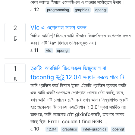
কোন নবাগত হিসাবে ওপেনজিএল এ যাওয়ার সর্বোত্তম উপায়।
12
programming
graphics
opengl
Vlc এ ওপেনগল সক্ষম করুন
2
ভিডিও আউটপুট হিসাবে আমি কীভাবে ভিএলসি-তে ওপেনগল সক্ষম
করব। এটি বিকল্প হিসাবে তালিকাভুক্ত নয়।
11
vlc
opengl
ত্রুটি: আরজিবি জিএলএক্স ভিজ্যুয়াল বা
1
fbconfig উবুন্টু 12.04 সন্ধান করতে পারে নি
আমি গ্রাফিক্স কার্ড হিসাবে ইন্টেল এইচডি গ্রাফিক্স ব্যবহার করছি
এবং আমি একটি ওপেনএল প্রোগ্রাম খোলার চেষ্টা করছি, তবে,
যখন আমি এটি চালানোর চেষ্টা করি তখন আমার নিম্নলিখিত ত্রুটি
হয়: ওপেনএল জিএলএক্স এক্সটেনশান ': 0.0' দ্বারা সমর্থিত নয়
তারপরে, আমি চালানোর চেষ্টা glxinfoকরেছি, তারপরে আমার
কাছে ছিল: Error: couldn't find RGB …
10
12.04
graphics
intel-graphics
opengl