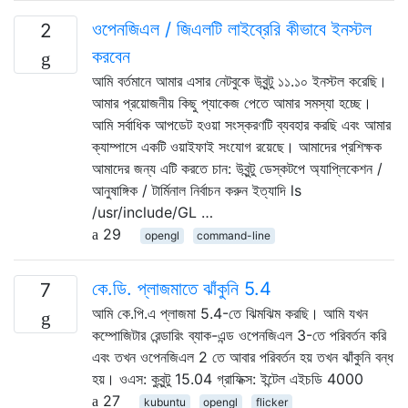
ওপেনজিএল / জিএলটি লাইব্রেরি কীভাবে ইনস্টল
2
করবেন
আমি বর্তমানে আমার এসার নেটবুকে উবুন্টু ১১.১০ ইনস্টল করেছি।
আমার প্রয়োজনীয় কিছু প্যাকেজ পেতে আমার সমস্যা হচ্ছে।
আমি সর্বাধিক আপডেট হওয়া সংস্করণটি ব্যবহার করছি এবং আমার
ক্যাম্পাসে একটি ওয়াইফাই সংযোগ রয়েছে। আমাদের প্রশিক্ষক
আমাদের জন্য এটি করতে চান: উবুন্টু ডেস্কটপে অ্যাপ্লিকেশন /
আনুষাঙ্গিক / টার্মিনাল নির্বাচন করুন ইত্যাদি ls
/usr/include/GL …
29
opengl
command-line
কে.ডি. প্লাজমাতে ঝাঁকুনি 5.4
7
আমি কে.পি.এ প্লাজমা 5.4-তে ঝিমঝিম করছি। আমি যখন
কম্পোজিটার রেন্ডারিং ব্যাক-এন্ড ওপেনজিএল 3-তে পরিবর্তন করি
এবং তখন ওপেনজিএল 2 তে আবার পরিবর্তন হয় তখন ঝাঁকুনি বন্ধ
হয়। ওএস: কুবুন্টু 15.04 গ্রাফিক্স: ইন্টেল এইচডি 4000
27
kubuntu
opengl
flicker