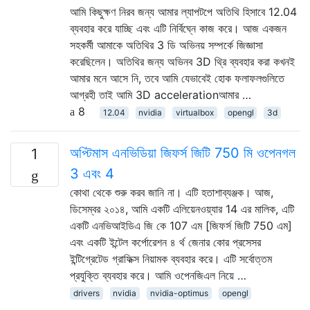
আমি কিছুক্ষণ নিরব জন্য আমার ল্যাপটপে অতিথি হিসাবে 12.04
ব্যবহার করে যাচ্ছি এবং এটি নির্বিঘ্নে কাজ করে। আজ একজন
সহকর্মী আমাকে অতিথির 3 ডি অভিনয় সম্পর্কে জিজ্ঞাসা
করেছিলেন। অতিথির জন্য অভিনব 3D থ্রি ব্যবহার করা কখনই
আমার মনে আসে নি, তবে আমি যেভাবেই হোক ফলাফলগুলিতে
আগ্রহী তাই আমি 3D accelerationআমার …
8
12.04
nvidia
virtualbox
opengl
3d
অপ্টিমাস এনভিডিয়া জিফর্স জিটি 750 মি ওপেনগল
1
3 এবং 4
কোথা থেকে শুরু করব জানি না। এটি হতাশাব্যঞ্জক। আজ,
ডিসেম্বর ২০১৪, আমি একটি এলিয়েনওয়্যার 14 এর মালিক, এটি
একটি এনভিআইডিএ জি কে 107 এম [জিফর্স জিটি 750 এম]
এবং একটি ইন্টেল কর্পোরেশন ৪ র্থ জেনার কোর প্রসেসর
ইন্টিগ্রেটেড গ্রাফিক্স নিয়ামক ব্যবহার করে। এটি সর্বোত্তম
প্রযুক্তি ব্যবহার করে। আমি ওপেনজিএল নিয়ে …
drivers
nvidia
nvidia-optimus
opengl