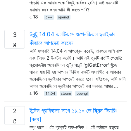
পড়েছি এবং আমার পক্ষে কিছুই কার্যকর হয়নি। এই সমস্যাটি
সমাধান করার জন্য আমি কী করতে পারি?
18
c++
opengl
উবুন্টু 14.04 এলটিএসে ওপেনজিএল ড্রাইভার
3
কীভাবে আপডেট করবেন
আমি সম্প্রতি 14.04 এ আপগ্রেড করেছি, তারপরে আমি বাষ্প
এবং টিএফ 2 ইনস্টল করেছি। আমি এই ত্রুটি বার্তাটি পেয়েছি:
প্রয়োজনীয় ওপেনজিএল এন্ট্রি পয়েন্ট 'glGetError' খুঁজে
পাওয়া যায় নি! হয় আপনার ভিডিও কার্ডটি অসমর্থিত বা আপনার
ওপেনজিএল ড্রাইভার আপডেট করতে হবে। যাইহোক, আমি জানি
আমার ওপেনজিএল ড্রাইভার আপডেট করা দরকার, আমার …
16
14.04
steam
opengl
ইন্টেল গ্রাফিক্সের সাথে ১১.১০ তে স্ক্রিন টিয়ারিং
2
[বন্ধ]
বন্ধ থাকে। এই প্রশ্নটি অফ-টপিক । এটি বর্তমানে উত্তর