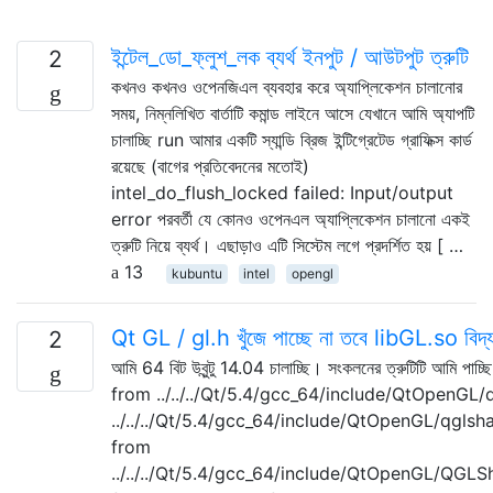
ইন্টেল_ডো_ফ্লুশ_লক ব্যর্থ ইনপুট / আউটপুট ত্রুটি
2
কখনও কখনও ওপেনজিএল ব্যবহার করে অ্যাপ্লিকেশন চালানোর
সময়, নিম্নলিখিত বার্তাটি কমান্ড লাইনে আসে যেখানে আমি অ্যাপটি
চালাচ্ছি run আমার একটি স্যান্ডি ব্রিজ ইন্টিগ্রেটেড গ্রাফিক্স কার্ড
রয়েছে (বাগের প্রতিবেদনের মতোই)
intel_do_flush_locked failed: Input/output
error পরবর্তী যে কোনও ওপেনএল অ্যাপ্লিকেশন চালানো একই
ত্রুটি নিয়ে ব্যর্থ। এছাড়াও এটি সিস্টেম লগে প্রদর্শিত হয় [ …
13
kubuntu
intel
opengl
Qt GL / gl.h খুঁজে পাচ্ছে না তবে libGL.so বিদ্
2
আমি 64 বিট উবুন্টু 14.04 চালাচ্ছি। সংকলনের ত্রুটিটি আমি পাচ
from ../../../Qt/5.4/gcc_64/include/QtOpenGL/q
../../../Qt/5.4/gcc_64/include/QtOpenGL/qglsh
from
../../../Qt/5.4/gcc_64/include/QtOpenGL/QGLS