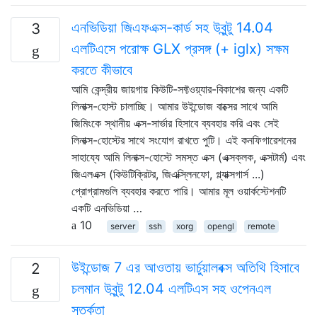
এনভিডিয়া জিএফএক্স-কার্ড সহ উবুন্টু 14.04
3
এলটিএসে পরোক্ষ GLX প্রসঙ্গ (+ iglx) সক্ষম
করতে কীভাবে
আমি কেন্দ্রীয় জায়গায় কিউটি-সফ্টওয়্যার-বিকাশের জন্য একটি
লিনাক্স-হোস্ট চালাচ্ছি। আমার উইন্ডোজ বাক্সের সাথে আমি
জিমিংকে স্থানীয় এক্স-সার্ভার হিসাবে ব্যবহার করি এবং সেই
লিনাক্স-হোস্টের সাথে সংযোগ রাখতে পুটি। এই কনফিগারেশনের
সাহায্যে আমি লিনাক্স-হোস্টে সমস্ত এক্স (এক্সক্লক, এক্সটার্ম) এবং
জিএলএক্স (কিউটিক্রিটর, জিএক্স্লিনফো, গ্ল্যাক্সগার্স ...)
প্রোগ্রামগুলি ব্যবহার করতে পারি। আমার মূল ওয়ার্কস্টেশনটি
একটি এনভিডিয়া …
10
server
ssh
xorg
opengl
remote
উইন্ডোজ 7 এর আওতায় ভার্চুয়ালবক্স অতিথি হিসাবে
2
চলমান উবুন্টু 12.04 এলটিএস সহ ওপেনএল
সতর্কতা