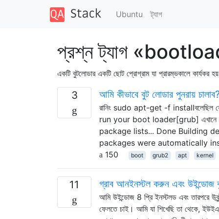
Ubuntu
ট্যাগ
প্রশ্ন ট্যাগ «bootlo
একটি বুটলোডার একটি ছোট প্রোগ্রাম যা প্রারম্ভকালে কার্যকর হয়
আমি কীভাবে বুট লোডার পুনরায় চালাব
3
রানিং sudo apt-get -f installবলেছি
run your boot loader[grub] এখানে 
package lists... Done Building 
packages were automatically ins
150
boot
grub2
apt
kernel
গ্রাব আনইনস্টল করুন এবং উইন্ডোজ ব
11
আমি উইন্ডোজ 8 প্রি ইনস্টলড এবং তারপরে উবুন্ট
ফেলতে চাই। আমি যা শিখেছি তা থেকে, ইউইএফআই