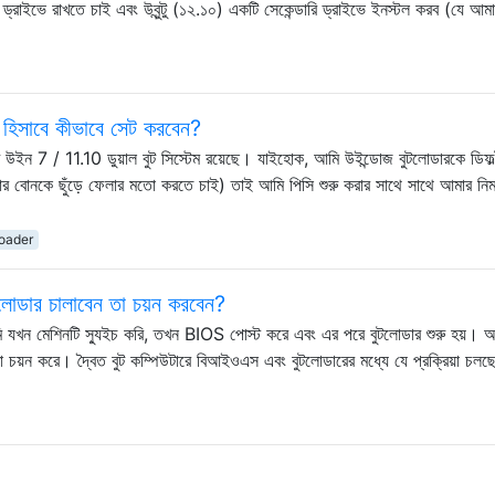
 ড্রাইভে রাখতে চাই এবং উবুন্টু (১২.১০) একটি সেকেন্ডারি ড্রাইভে ইনস্টল করব (যে আ
র হিসাবে কীভাবে সেট করবেন?
ি উইন 7 / 11.10 ডুয়াল বুট সিস্টেম রয়েছে। যাইহোক, আমি উইন্ডোজ বুটলোডারকে ডিফল
ার বোনকে ছুঁড়ে ফেলার মতো করতে চাই) তাই আমি পিসি শুরু করার সাথে সাথে আমার নিম
oader
টলোডার চালাবেন তা চয়ন করবেন?
মি যখন মেশিনটি স্যুইচ করি, তখন BIOS পোস্ট করে এবং এর পরে বুটলোডার শুরু হয়। 
 চয়ন করে। দ্বৈত বুট কম্পিউটারে বিআইওএস এবং বুটলোডারের মধ্যে যে প্রক্রিয়া চলছ