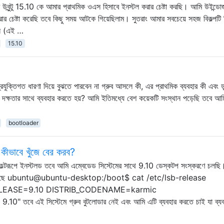
 উবুন্টু 15.10 কে আমার প্রাথমিক ওএস হিসাবে ইনস্টল করার চেষ্টা করছি। আমি উইন্ড
রার চেষ্টা করেছি তবে কিছু সময় আটকে গিয়েছিলাম। সুতরাং আমার সবচেয়ে সহজ বিকল্পটি
ছুন (এই …
15.10
ুক্তিগত ধারণা দিয়ে বুঝতে পারবেন না গ্রুব আসলে কী, এর প্রাথমিক ব্যবহার কী এবং ডুয
টি দক্ষতার সাথে ব্যবহার করতে হয়? আমি ইতিমধ্যে বেশ কয়েকটি সংস্থান পড়েছি তবে 
bootloader
ীভাবে খুঁজে বের করব?
ল ডিফল্টরূপে ইনস্টলড তবে আমি এম্বেডেড সিস্টেমের সাথে 9.10 ডেস্কটপ সংস্করণে চলছি
স্তু রয়েছে ubuntu@ubuntu-desktop:/boot$ cat /etc/lsb-release
ELEASE=9.10 DISTRIB_CODENAME=karmic
 এই সিস্টেমে গ্রুব বুটলোডার নেই এবং আমি এটি ব্যবহার করতে চাই যা ব্যব