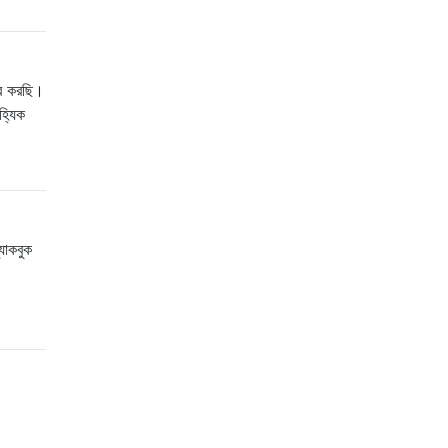
ার করছি।
হ্যিক
যাকবুক