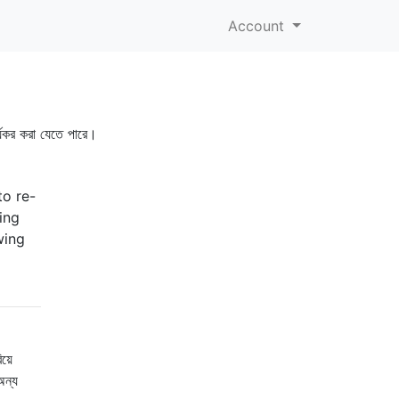
Account
র্যকর করা যেতে পারে।
to re-
ding
wing
য়ে
অন্য