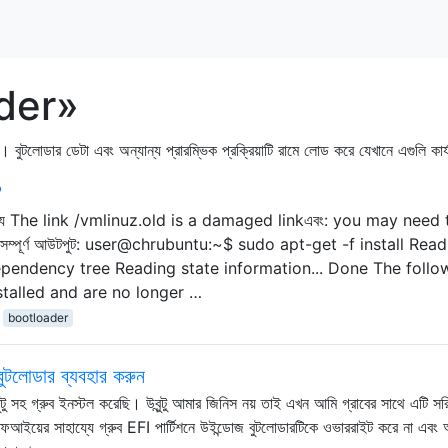
ader»
। বুটলোডার ডেটা এবং অন্যান্য প্রারম্ভিক প্রক্রিয়াটি রামে লোড করে যেখানে এগুলি কা
?
ল যে The link /vmlinuz.old is a damaged linkএবং: you may need 
সম্পূর্ণ আউটপুট: user@chrubuntu:~$ sudo apt-get -f install Rea
dependency tree Reading state information... Done The follo
talled and are no longer …
bootloader
ুটলোডার ব্যবহার করুন
ু সহ গ্রুব ইনস্টল করেছি। উবুন্টু আমার জিনিস নয় তাই এখন আমি গ্রাবের সাথে এটি সরি
য়ের সাহায্যে গ্রুব EFI পার্টিশনে উইন্ডোজ বুটলোডারটিকে ওভাররাইট করে না এবং 