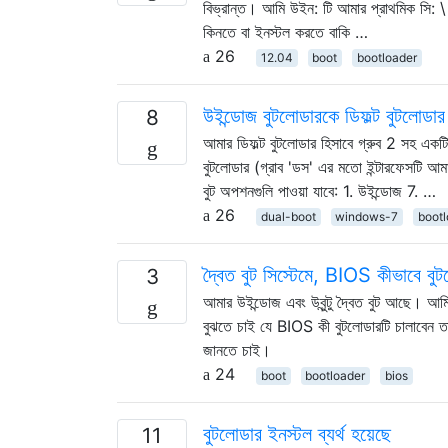
বিভ্রান্ত। আমি উইন: টি আমার প্রাথমিক সি: \
কিনতে বা ইনস্টল করতে বাকি …
26
12.04
boot
bootloader
উইন্ডোজ বুটলোডারকে ডিফল্ট বুটলোডা
8
আমার ডিফল্ট বুটলোডার হিসাবে গ্রুব 2 সহ একট
বুটলোডার (গ্রাব 'ডস' এর মতো ইন্টারফেসটি আম
বুট অপশনগুলি পাওয়া যাবে: 1. উইন্ডোজ 7. …
26
dual-boot
windows-7
bootl
দ্বৈত বুট সিস্টেমে, BIOS কীভাবে বু
3
আমার উইন্ডোজ এবং উবুন্টু দ্বৈত বুট আছে। আ
বুঝতে চাই যে BIOS কী বুটলোডারটি চালাবেন তা
জানতে চাই।
24
boot
bootloader
bios
বুটলোডার ইনস্টল ব্যর্থ হয়েছে
11