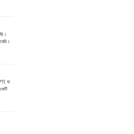
েছি।
 করেছি।
 ??) যা
 একটি