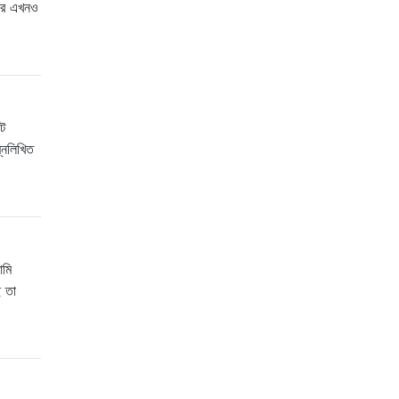
মার এখনও
্ট
্নলিখিত
আমি
ে তা