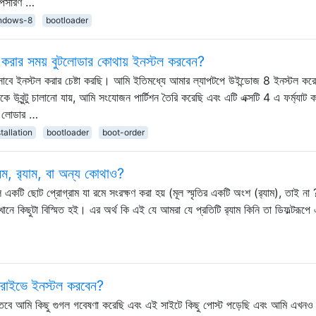
অপসারণ …
ndows-8
bootloader
টল করার সময় বুটলোডার কোথায় ইনস্টল করবেন?
িসাবে ইনস্টল করার চেষ্টা করছি। আমি ইতিমধ্যে আমার ল্যাপটপে উইন্ডোজ 8 ইনস্টল কর
উবুন্টু চালানো যায়, আমি সংযোজন পার্টিশন তৈরি করেছি এবং এটি এক্সটি 4 এ ফর্ম্যাট
ুট লোডার …
tallation
bootloader
boot-order
ম, র‌্যাম, বা অন্য কোথাও?
ল একটি ছোট প্রোগ্রাম যা রমে সংরক্ষণ করা হয় (মূল স্মৃতির একটি অংশ (র‌্যাম), তাই না
ে কিছুটা বিস্মিত হই। এর অর্থ কি এই যে আমরা যে প্রতিটি র‌্যাম কিনি তা ডিফল্টরূপে
 ড্রাইভে ইনস্টল করবেন?
 তবে আমি কিছু গুগল গবেষণা করেছি এবং এই সাইটে কিছু পোস্ট পড়েছি এবং আমি এখনও