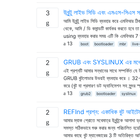
উবুন্টু লাইভ সিডি এবং এমএস-সিএস স
3
আমি উবুন্টু লাইভ সিডি ব্যবহার করে এমবিআর ঠ
থেকে, আমি / ডি কমান্ডটি কার্যকর করতে হবে
using ব্যবহার করার সময় এটি কি এমবিআর 7 
13
boot
bootloader
mbr
live
GRUB এবং SYSLINUX এর মধ্যে প
2
এই প্রশ্নটি আমার সন্ধানের সাথে সম্পর্কিত 
GRUB বুটলোডার উভয়ই ব্যবহার করে । 32-বি
করে (বুট যা প্রসারণ ডট অ্যানিমেশন সহ সুন্দর স্প্ল
13
grub2
bootloader
syslinux
REFInd প্রশ্ন: একাধিক বুট আইটে
2
আমার ম্যাক প্রোতে সবেমাত্র উবুন্টুকে আলাদা
সমস্ত সঠিকভাবে শুরু করার জন্য পরিচালিত হয
আমার কাছে বুট ম্যানেজারের 3 টি অতিরিক্ত 