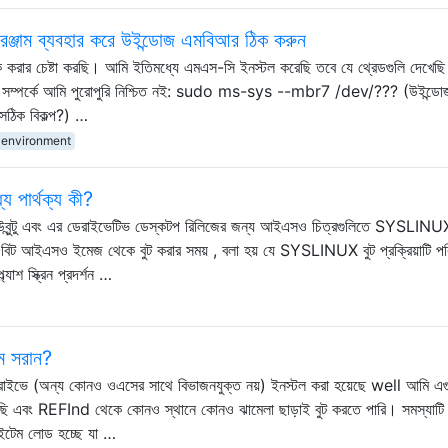
রঞ্জাম ব্যবহার করে উইন্ডোজ এমবিআর ঠিক করুন
িক করার চেষ্টা করছি। আমি ইতিমধ্যে এমএস-সি ইনস্টল করেছি তবে যে থ্রেডগুলি দেখেছি 
 তা সম্পর্কে আমি পুরোপুরি নিশ্চিত নই: sudo ms-sys --mbr7 /dev/??? (উইন্ডো
সঠিক বিকল্প?) …
-environment
ার্থক্য কী?
যে উবুন্টু এবং এর ডেরাইভেটিভ ডেস্কটপ রিলিজের জন্য আইএসও চিত্রগুলিতে SYSLIN
ট আইএসও ইমেজ থেকে বুট করার সময় , বলা হয় যে SYSLINUX বুট প্রক্রিয়াটি পর
্যাশ স্ক্রিন প্রদর্শন …
ম সরান?
 ড্রাইভে (অন্য কোনও ওএসের সাথে বিভাজনযুক্ত নয়) ইনস্টল করা হয়েছে well আমি এগ
়েছি এবং REFInd থেকে কোনও স্থানে কোনও ঝামেলা ছাড়াই বুট করতে পারি। সমস্যাটি
আইটেম লোড হচ্ছে যা …