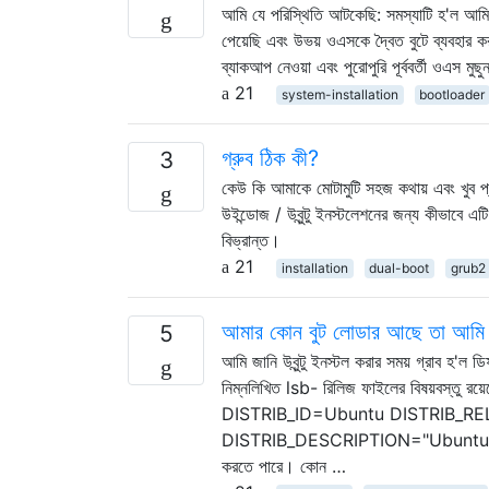
আমি যে পরিস্থিতি আটকেছি: সমস্যাটি হ'ল আমি
পেয়েছি এবং উভয় ওএসকে দ্বৈত বুটে ব্যবহার ক
ব্যাকআপ নেওয়া এবং পুরোপুরি পূর্ববর্তী ওএস মু
21
system-installation
bootloader
গ্রুব ঠিক কী?
3
কেউ কি আমাকে মোটামুটি সহজ কথায় এবং খুব প্রয
উইন্ডোজ / উবুন্টু ইনস্টলেশনের জন্য কীভাবে এ
বিভ্রান্ত।
21
installation
dual-boot
grub2
আমার কোন বুট লোডার আছে তা আমি ক
5
আমি জানি উবুন্টু ইনস্টল করার সময় গ্রাব হ'
নিম্নলিখিত lsb- রিলিজ ফাইলের বিষয়ব
DISTRIB_ID=Ubuntu DISTRIB_R
DISTRIB_DESCRIPTION="Ubuntu 9.10" তবে
করতে পারে। কোন …