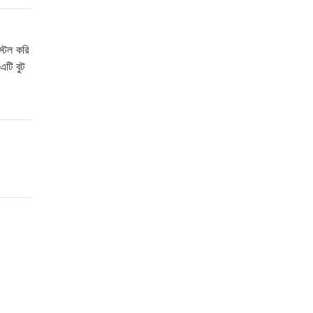
্টল করি
এটি বুট