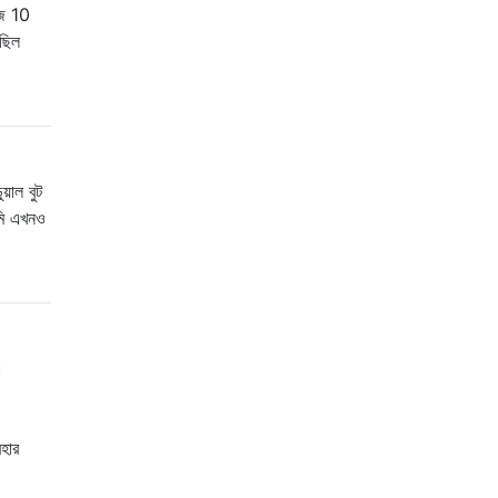
োজ 10
 ছিল
়াল বুট
আমি এখনও
।
হার