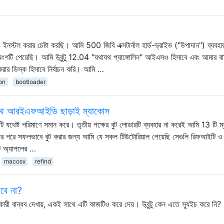
 ইনস্টল করার চেষ্টা করছি। আমি 500 জিবি এক্সটার্নাল হার্ড-ড্রাইভ ("উপাদান") ব্যবহ
থম অংশটি পেয়েছি। আমি উবুন্টু 12.04 "যথাযথ প্যাঙ্গোলিন" আইএসও হিসাবে এবং আমার বা
 করার ডিস্ক হিসাবে নির্বাচন করি। আমি …
on
bootloader
র সাথে আরইএফআইডি ছাড়াই ম্যাকোস
ি যথেষ্ট পরিমাণে সমান করে। তৃতীয় পক্ষের বুট লোডারটি ব্যবহার না করেই আমি 13 টি ম্
়ার পরে সফলভাবে বুট করার জন্য আমি যে সকল টিউটোরিয়াল পেয়েছি সেগুলি রিফআইটি ও
ট অ্যাপলের …
macosx
refind
বে না?
রকারী বান্ধব দেখায়, একই সাথে এটি কাজটিও করে দেয়। উবুন্টু কেন এতে স্যুইচ করে নি?