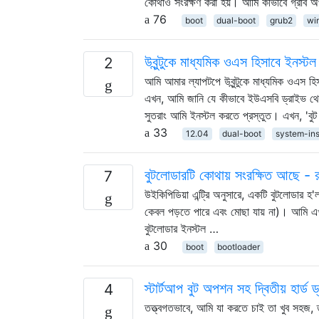
কোথাও সংরক্ষণ করা হয়। আমি কীভাবে গ্রাব 
76
boot
dual-boot
grub2
wi
উবুন্টুকে মাধ্যমিক ওএস হিসাবে ইনস্
2
আমি আমার ল্যাপটপে উবুন্টুকে মাধ্যমিক ওএস হ
এখন, আমি জানি যে কীভাবে ইউএসবি ড্রাইভ থেকে 
সুতরাং আমি ইনস্টল করতে প্রস্তুত। এখন, 'ব
33
12.04
dual-boot
system-ins
বুটলোডারটি কোথায় সংরক্ষিত আছে - র
7
উইকিপিডিয়া এন্ট্রি অনুসারে, একটি বুটলোডার হ'
কেবল পড়তে পারে এবং মোছা যায় না)। আমি এখান
বুটলোডার ইনস্টল …
30
boot
bootloader
স্টার্টআপ বুট অপশন সহ দ্বিতীয় হার্ড
4
তত্ত্বগতভাবে, আমি যা করতে চাই তা খুব সহজ,