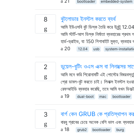
21
bootloader
embedded-system
বুটলোডার ইনস্টল করতে ব্যর্থ
8
আমি ইউএসবি বুট ডিস্ক তৈরি করে উবুন্টু 12.04
আমি স্টার্ট-আপ ডিস্ক নির্মাতা ব্যবহারের প্র
হার্ড-ড্রাইভ, যা 150 গিগাবাইট মুক্ত, ব্যবহার
20
12.04
usb
system-installati
ডুয়েল-বুটিং ওএস এক্স বা লিনাক্সে
2
আমি মনে করি শিরোনামটি এই পোস্টের বিষয়বস্তুট
প্রো ডাবল-বুট করতে চাই। লিনাক্স ইনস্টল হওয
রেফআইডি ব্যবহার করেছি, তবে আমি যখন ডিফল্
19
dual-boot
mac
bootloader
বার্গ কেন GRUB কে প্রতিস্থাপন কর
3
বারবু গ্রাবের চেয়ে অনেক বেশি ভাল এবং ব্যবহা
18
grub2
bootloader
burg