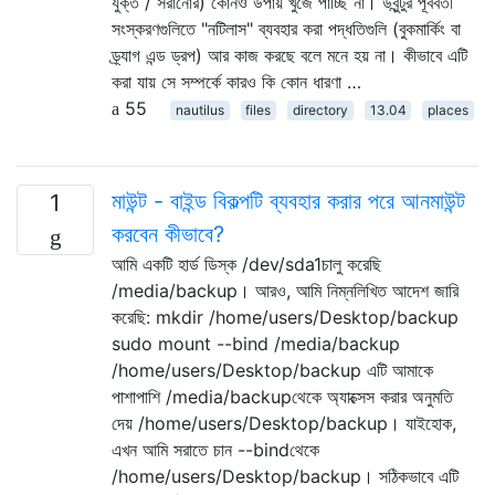
যুক্ত / সরানোর) কোনও উপায় খুঁজে পাচ্ছি না। উবুন্টুর পূর্ববর্তী
সংস্করণগুলিতে "নটিলাস" ব্যবহার করা পদ্ধতিগুলি (বুকমার্কিং বা
ড্র্যাগ এন্ড ড্রপ) আর কাজ করছে বলে মনে হয় না। কীভাবে এটি
করা যায় সে সম্পর্কে কারও কি কোন ধারণা …
55
nautilus
files
directory
13.04
places
মাউন্ট - বাইন্ড বিকল্পটি ব্যবহার করার পরে আনমাউন্ট
1
করবেন কীভাবে?
আমি একটি হার্ড ডিস্ক /dev/sda1চালু করেছি
/media/backup। আরও, আমি নিম্নলিখিত আদেশ জারি
করেছি: mkdir /home/users/Desktop/backup
sudo mount --bind /media/backup
/home/users/Desktop/backup এটি আমাকে
পাশাপাশি /media/backupথেকে অ্যাক্সেস করার অনুমতি
দেয় /home/users/Desktop/backup। যাইহোক,
এখন আমি সরাতে চান --bindথেকে
/home/users/Desktop/backup। সঠিকভাবে এটি