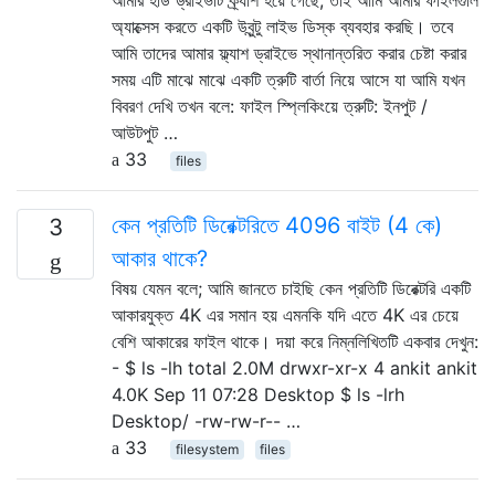
অ্যাক্সেস করতে একটি উবুন্টু লাইভ ডিস্ক ব্যবহার করছি। তবে
আমি তাদের আমার ফ্ল্যাশ ড্রাইভে স্থানান্তরিত করার চেষ্টা করার
সময় এটি মাঝে মাঝে একটি ত্রুটি বার্তা নিয়ে আসে যা আমি যখন
বিবরণ দেখি তখন বলে: ফাইল স্প্লিকিংয়ে ত্রুটি: ইনপুট /
আউটপুট …
33
files
কেন প্রতিটি ডিরেক্টরিতে 4096 বাইট (4 কে)
3
আকার থাকে?
বিষয় যেমন বলে; আমি জানতে চাইছি কেন প্রতিটি ডিরেক্টরি একটি
আকারযুক্ত 4K এর সমান হয় এমনকি যদি এতে 4K এর চেয়ে
বেশি আকারের ফাইল থাকে। দয়া করে নিম্নলিখিতটি একবার দেখুন:
- $ ls -lh total 2.0M drwxr-xr-x 4 ankit ankit
4.0K Sep 11 07:28 Desktop $ ls -lrh
Desktop/ -rw-rw-r-- …
33
filesystem
files