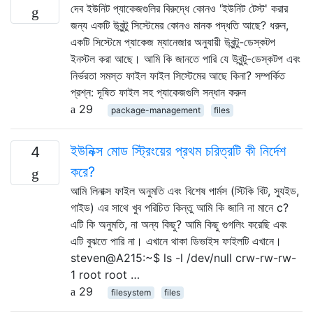
দেব ইউনিট প্যাকেজগুলির বিরুদ্ধে কোনও 'ইউনিট টেস্ট' করার
জন্য একটি উবুন্টু সিস্টেমের কোনও মানক পদ্ধতি আছে? ধরুন,
একটি সিস্টেমে প্যাকেজ ম্যানেজার অনুযায়ী উবুন্টু-ডেস্কটপ
ইনস্টল করা আছে। আমি কি জানতে পারি যে উবুন্টু-ডেস্কটপ এবং
নির্ভরতা সমস্ত ফাইল ফাইল সিস্টেমের আছে কিনা? সম্পর্কিত
প্রশ্ন: দূষিত ফাইল সহ প্যাকেজগুলি সন্ধান করুন
29
package-management
files
ইউনিক্স মোড স্ট্রিংয়ের প্রথম চরিত্রটি কী নির্দেশ
4
করে?
আমি লিনাক্স ফাইল অনুমতি এবং বিশেষ পার্মস (স্টিকি বিট, স্যুইড,
গাইড) এর সাথে খুব পরিচিত কিন্তু আমি কি জানি না মানে c?
এটি কি অনুমতি, না অন্য কিছু? আমি কিছু গুগলিং করেছি এবং
এটি বুঝতে পারি না। এখানে থাকা ডিভাইস ফাইলটি এখানে।
steven@A215:~$ ls -l /dev/null crw-rw-rw-
1 root root …
29
filesystem
files