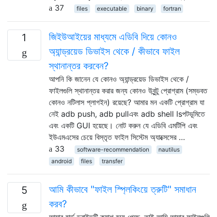
37
files
executable
binary
fortran
জিইউআইয়ের মাধ্যমে এডিবি দিয়ে কোনও
1
অ্যান্ড্রয়েড ডিভাইস থেকে / কীভাবে ফাইল
স্থানান্তর করবেন?
আপনি কি জানেন যে কোনও অ্যান্ড্রয়েড ডিভাইস থেকে /
ফাইলগুলি স্থানান্তর করার জন্য কোনও উবুন্টু প্রোগ্রাম (সম্ভবত
কোনও নটিলাস প্লাগইন) রয়েছে? আমার মন একটি প্রোগ্রাম যা
নেই adb push, adb pullএবং adb shell lsপটভূমিতে
এবং একটি GUI হয়েছে। নোট করুন যে এডিবি এমটিপি এবং
ইউএমএসের চেয়ে বিস্তৃত ফাইল সিস্টেম অ্যাক্সেসের …
33
software-recommendation
nautilus
android
files
transfer
আমি কীভাবে "ফাইল স্প্লিকিংয়ে ত্রুটি" সমাধান
5
করব?
আমার হার্ড ড্রাইভটি ক্র্যাশ হয়ে গেছে, তাই আমি আমার ফাইলগুলি