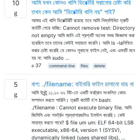
আমি যখন কোনও খালি ডিরেক্টরি সরানোর চেষ্টা করি
10
তখন কেন আমি "ডিরেক্টরি খালি নয়" পাই?
আমার এই খালি ডিরেক্টরিটি রয়েছে তবে আমি নিম্নলিখিত ত্রুটি
বার্তাটি পেয়ে যাচ্ছি: Cannot remove test: Directory
not empty আমি জানি এই প্রশ্নটি অনেক সময় জিজ্ঞাসা করা
হয়েছিল তবে তাদের কেউই সহায়তা করেনি। আমি ls -laনিশ্চিত
করার চেষ্টা করেছি যে কোনও লুকানো ফাইল নেই, এবং এমনটি মনে
হয় না: আমি sudo …
37
command-line
files
delete
বাশ: ./filename: বাইনারি ফাইল চালানো যায় না
5
আমি উবুন্টু ১১.১০ ৩২ বিট-তে একটি ফরট্রান সংকলিত কোড
সম্পাদন করতে পারিনি। ত্রুটি বার্তাটি হ'ল bash:
./filename : Cannot execute binary file. আমি
জিসিসি এবং গফর্ট্রন গ্রন্থাগারগুলিও ইনস্টল করেছি। কেউ
সাহায্য করতে পারে? $ file um um: ELF 64-bit LSB
executable, x86-64, version 1 (SYSV),
dynamically linked (uses shared libs), …