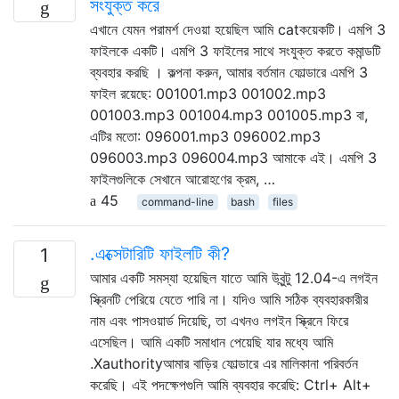
সংযুক্ত করে
এখানে যেমন পরামর্শ দেওয়া হয়েছিল আমি catকয়েকটি। এমপি 3
ফাইলকে একটি। এমপি 3 ফাইলের সাথে সংযুক্ত করতে কমান্ডটি
ব্যবহার করছি । কল্পনা করুন, আমার বর্তমান ফোল্ডারে এমপি 3
ফাইল রয়েছে: 001001.mp3 001002.mp3
001003.mp3 001004.mp3 001005.mp3 বা,
এটির মতো: 096001.mp3 096002.mp3
096003.mp3 096004.mp3 আমাকে এই। এমপি 3
ফাইলগুলিকে সেখানে আরোহণের ক্রম, …
45
command-line
bash
files
.এক্সেটারিটি ফাইলটি কী?
1
আমার একটি সমস্যা হয়েছিল যাতে আমি উবুন্টু 12.04-এ লগইন
স্ক্রিনটি পেরিয়ে যেতে পারি না। যদিও আমি সঠিক ব্যবহারকারীর
নাম এবং পাসওয়ার্ড দিয়েছি, তা এখনও লগইন স্ক্রিনে ফিরে
এসেছিল। আমি একটি সমাধান পেয়েছি যার মধ্যে আমি
.Xauthorityআমার বাড়ির ফোল্ডারে এর মালিকানা পরিবর্তন
করেছি। এই পদক্ষেপগুলি আমি ব্যবহার করেছি: Ctrl+ Alt+