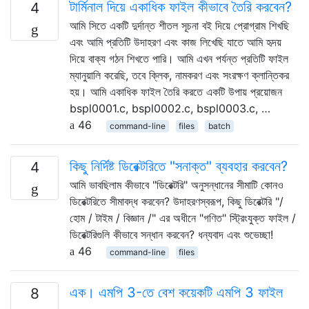
টার্মিনাল দিয়ে একাধিক ফাইল কীভাবে তৈরি করবেন?
4
আমি সিতে একটি দুর্দান্ত শীতল সূচনা বই দিয়ে প্রোগ্রাম শিখছি
এবং আমি প্রতিটি উদাহরণ এবং কাজ লিখেছি যাতে আমি হৃদয়
দিয়ে বাক্য গঠন শিখতে পারি। আমি এখন পর্যন্ত প্রতিটি ফাইল
ম্যানুয়ালি করেছি, তবে ক্লিক, নামকরণ এবং সংরক্ষণ ক্লান্তিকর
হয়। আমি একাধিক ফাইল তৈরি করতে একটি উপায় প্রয়োজন
bspl0001.c, bspl0002.c, bspl0003.c, …
46
command-line
files
batch
কিছু নির্দিষ্ট ডিরেক্টরিতে "সনাক্ত" ব্যবহার করবেন?
4
আমি ভাবছিলাম কীভাবে "ডিরেক্টরি" অনুসন্ধানের সীমাটি কোনও
ডিরেক্টরিতে সীমাবদ্ধ করবেন? উদাহরণস্বরূপ, কিছু ডিরেক্টরি "/
হোম / টাইম / বিজ্ঞান /" এর অধীনে "গণিত" স্ট্রিংযুক্ত ফাইল /
ডিরেক্টরিগুলি কীভাবে সন্ধান করবেন? ধন্যবাদ এবং শুভেচ্ছা!
46
command-line
files
এক। এমপি 3-তে বেশ কয়েকটি এমপি 3 ফাইল
8