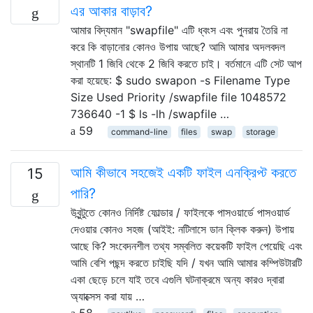
এর আকার বাড়াব?
আমার বিদ্যমান "swapfile" এটি ধ্বংস এবং পুনরায় তৈরি না
করে কি বাড়ানোর কোনও উপায় আছে? আমি আমার অদলবদল
স্থানটি 1 জিবি থেকে 2 জিবি করতে চাই। বর্তমানে এটি সেট আপ
করা হয়েছে: $ sudo swapon -s Filename Type
Size Used Priority /swapfile file 1048572
736640 -1 $ ls -lh /swapfile …
59
command-line
files
swap
storage
আমি কীভাবে সহজেই একটি ফাইল এনক্রিপ্ট করতে
15
পারি?
উবুন্টুতে কোনও নির্দিষ্ট ফোল্ডার / ফাইলকে পাসওয়ার্ডে পাসওয়ার্ড
দেওয়ার কোনও সহজ (আইই: নটিলাসে ডান ক্লিক করুন) উপায়
আছে কি? সংবেদনশীল তথ্য সম্বলিত কয়েকটি ফাইল পেয়েছি এবং
আমি বেশি পছন্দ করতে চাইছি যদি / যখন আমি আমার কম্পিউটারটি
একা ছেড়ে চলে যাই তবে এগুলি ঘটনাক্রমে অন্য কারও দ্বারা
অ্যাক্সেস করা যায় …
58