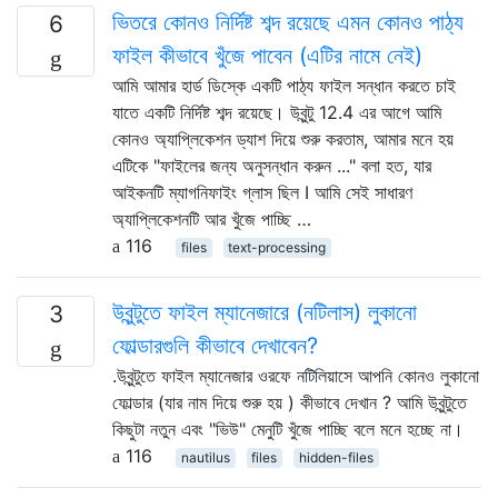
ভিতরে কোনও নির্দিষ্ট শব্দ রয়েছে এমন কোনও পাঠ্য
6
ফাইল কীভাবে খুঁজে পাবেন (এটির নামে নেই)
আমি আমার হার্ড ডিস্কে একটি পাঠ্য ফাইল সন্ধান করতে চাই
যাতে একটি নির্দিষ্ট শব্দ রয়েছে। উবুন্টু 12.4 এর আগে আমি
কোনও অ্যাপ্লিকেশন ড্যাশ দিয়ে শুরু করতাম, আমার মনে হয়
এটিকে "ফাইলের জন্য অনুসন্ধান করুন ..." বলা হত, যার
আইকনটি ম্যাগনিফাইং গ্লাস ছিল I আমি সেই সাধারণ
অ্যাপ্লিকেশনটি আর খুঁজে পাচ্ছি …
116
files
text-processing
উবুন্টুতে ফাইল ম্যানেজারে (নটিলাস) লুকানো
3
ফোল্ডারগুলি কীভাবে দেখাবেন?
.উবুন্টুতে ফাইল ম্যানেজার ওরফে নটিলিয়াসে আপনি কোনও লুকানো
ফোল্ডার (যার নাম দিয়ে শুরু হয় ) কীভাবে দেখান ? আমি উবুন্টুতে
কিছুটা নতুন এবং "ভিউ" মেনুটি খুঁজে পাচ্ছি বলে মনে হচ্ছে না।
116
nautilus
files
hidden-files