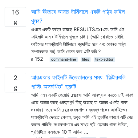
আমি কীভাবে আমার টার্মিনালে একটি পাঠ্য ফাইল
16
খুলব?
এখানে একটি ফাইল রয়েছে RESULTS.txtএবং আমি এই
ফাইলটি আমার টার্মিনালে খুলতে চাই। (আমি বোঝাতে চাইছি
ফাইলের সামগ্রীগুলি টার্মিনালে প্রদর্শিত হবে এবং কোনও পাঠ্য
সম্পাদককে নয়) আমি কেমন করে ঐটি করি ?
152
command-line
files
text-editor
আরএআর ফাইলটি উত্তোলনের সময় "ফিল্টারগুলি
2
পার্সিং অসমর্থিত" ত্রুটি
আমি এমন একটি পেয়েছি .rarযা আমি আনপ্যাক করতে চাই কারণ
এতে আমার কাছে গুরুত্বপূর্ণ কিছু রয়েছে যা আমার এখনই থাকা
দরকার। তবে আমি .rarসংরক্ষণাগার ব্যবস্থাপকের আর্কাইভের
সামগ্রীগুলি দেখতে পেলাম, তবুও আমি এই ত্রুটির কারণে এটি বের
করতে পারিনি: সংরক্ষণাগারে এর মধ্যে দুটি ফোল্ডার থাকা উচিত,
প্রতিটিতে কমপক্ষে 10 টি অডিও …