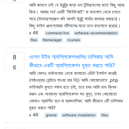
আমি জানতে চাই যে উবুন্টুর জন্য ডস ইন্টারফেসের মতো কিছু আছে
কিনা। আমার অর্থ একটি "জিইউআই" যা কনসোল থেকে চলতে
পারে (উদাহরণস্বরূপ যদি আপনি উবুন্টু সার্ভার ব্যবহার করছেন)।
কিছু ফাইল এক্সপ্লোরার নটিলাসের মতো তবে কনসোলে রয়েছে।
46
command-line
software-recommendation
files
filemanager
ncurses
ওপেন উইথ অ্যাপ্লিকেশনগুলির তালিকায় আমি
8
কীভাবে একটি অ্যাপ্লিকেশন যুক্ত করতে পারি?
আমি কোনও ডাউনলোড থেকে কমোডো এডিট ইনস্টল করেছি
(সফ্টওয়্যার সেন্টারে পাওয়া যায় নি)) আমি কোমোডোতে .php
ফাইলগুলি খুলতে সক্ষম হতে চাই, তবে যখন আমি ডান ক্লিক
করুন এবং অন্যান্য অ্যাপ্লিকেশন সহ খুলুন, তখন কোমোডো
কোথাও প্রদর্শিত হবে না ক্রমতালিকা. আমি কীভাবে এটি তালিকায়
যুক্ত করতে পারি?
46
gnome
software-installation
files