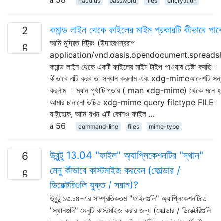
nautilus
password
files
encryption
কমান্ড লাইন থেকে ফাইলের মাইম প্রকারটি কীভাবে পা
2
আমি মুদ্রিত স্ট্রিং (উদাহরণস্বরূপ
application/vnd.oasis.opendocument.spreads
কমান্ড লাইন থেকে একটি ফাইলের মাইম টাইপ পাওয়ার চেষ্টা করছি 
কীভাবে এটি করব তা সন্ধান করলাম এবং xdg-mimeআদেশটি সন্
করলাম । ম্যান পৃষ্ঠাটি পড়ার ( man xdg-mime) থেকে মনে হচ
আমার চালানো উচিত xdg-mime query filetype FILE।
যাইহোক, আমি যখন এটি কোনও ফাইল …
56
command-line
files
mime-type
উবুন্টু 13.04 "ফাইল" অ্যাপ্লিকেশনটির "স্থান"
6
মেনু কীভাবে কাস্টমাইজ করবেন (ফোল্ডার /
ডিরেক্টরিগুলি যুক্ত / সরান)?
উবুন্টু ১৩.০৪-এর সাম্প্রতিকতম "ফাইলগুলি" অ্যাপ্লিকেশনটিতে
"স্থানগুলি" মেনুটি কাস্টমাইজ করার জন্য (ফোল্ডার / ডিরেক্টরিগুলি