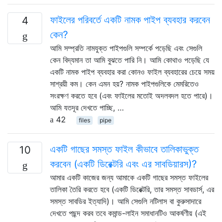
ফাইলের পরিবর্তে একটি নামক পাইপ ব্যবহার করবেন
4
কেন?
আমি সম্প্রতি নামযুক্ত পাইপগুলি সম্পর্কে পড়েছি এবং সেগুলি
কেন বিদ্যমান তা আমি বুঝতে পারি নি। আমি কোথাও পড়েছি যে
একটি নামক পাইপ ব্যবহার করা কোনও ফাইল ব্যবহারের চেয়ে সময়
সাশ্রয়ী কম। কেন এমন হয়? নামক পাইপগুলিকে মেমরিতেও
সংরক্ষণ করতে হবে (এবং ফাইলের মতোই অদলবদল হতে পারে)।
আমি যতদূর দেখতে পাচ্ছি, …
42
files
pipe
একটি গাছের সমস্ত ফাইল কীভাবে তালিকাভুক্ত
10
করবেন (একটি ডিরেক্টরি এবং এর সাবডিয়ারস)?
আমার একটি কাজের জন্য আমাকে একটি গাছের সমস্ত ফাইলের
তালিকা তৈরি করতে হবে (একটি ডিরেক্টরি, তার সমস্ত সাবডার্স, এর
সমস্ত সাবডির ইত্যাদি)। আমি সেগুলি নটিলাস বা কুরুসাদারে
দেখতে পছন্দ করব তবে কমান্ড-লাইন সমাধানটিও আকর্ষণীয় (এই