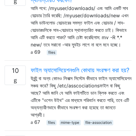
আমি পথে: /myuser/downloads/ এবং আমি একটি সাব
ফোল্ডার তৈরি করেছি: /myuser/downloads/new এখন
আমি ডাউনলোড ফোল্ডারের সমস্ত ফাইল এবং ফোল্ডার / সাব-
ফোল্ডারগুলিকে সাব-ফোল্ডারে স্থানান্তরিত করতে চাই। কিভাবে
আমি এটি করতে পারব? আমি চেষ্টা করেছিলাম: mv -R *.*
new/ তবে সরানো -আর স্যুইচ লাগে না বলে মনে হচ্ছে।
69
files
ফাইল অ্যাসোসিয়েশনগুলি কোথায় সংরক্ষণ করা হয়?
10
উবুন্টু বা অন্য কোনও লিনাক্স সিস্টেম কীভাবে ফাইল অ্যাসোসিয়েশন
সঞ্চয় করে? কিছু /etc/asscociationsফাইল বা কিছু
আছে? আমি জানি যে আমি ফাইলটিতে ডান ক্লিক করতে এবং
এটিকে "ওপেন উইথ" এর মাধ্যমে পরিবর্তন করতে পারি, তবে এটি
অভ্যন্তরীণভাবে কীভাবে সংরক্ষণ করা হয়েছে তা জানতে
আগ্রহী।
67
files
mime-type
file-association