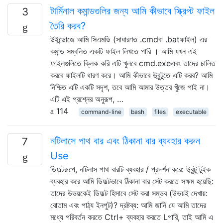
টার্মিনাল কমান্ডগুলির জন্য আমি কীভাবে স্ক্রিপ্ট ফাইল
3
তৈরি করব?
উইন্ডোজে আমি সিএমডি (সাধারণত .cmdবা .batফাইল) এর
কমান্ড সম্বলিত একটি ফাইল লিখতে পারি । আমি যখন এই
ফাইলগুলিতে ক্লিক করি এটি খুলবে cmd.exeএবং তাদের চালিত
করবে ফাইলটি ধারণ করে। আমি কীভাবে উবুন্টুতে এটি করব? আমি
নিশ্চিত এটি একটি সদৃশ, তবে আমি আমার উত্তর খুঁজে পাই না।
এটি এই প্রশ্নের অনুরূপ, …
114
command-line
bash
files
executable
নটিলাসে পাথ বার এবং ঠিকানা বার ব্যবহার করুন
7
Use
ডিফল্টরূপে, নটিলাস পাথ বারটি ব্যবহার / প্রদর্শন করে: উবুন্টু টুইক
ব্যবহার করে আমি ডিফল্টভাবে ঠিকানা বার সেট করতে সক্ষম হয়েছি:
তাদের উভয়কেই ডিফল্ট হিসাবে সেট করা সম্ভব (উভয়ই দেখায়:
বোতাম এবং পাঠ্য ইনপুট)? দ্রষ্টব্য: আমি জানি যে আমি তাদের
মধ্যে পরিবর্তন করতে Ctrl+ ব্যবহার করতে Lপারি, তাই আমি এ