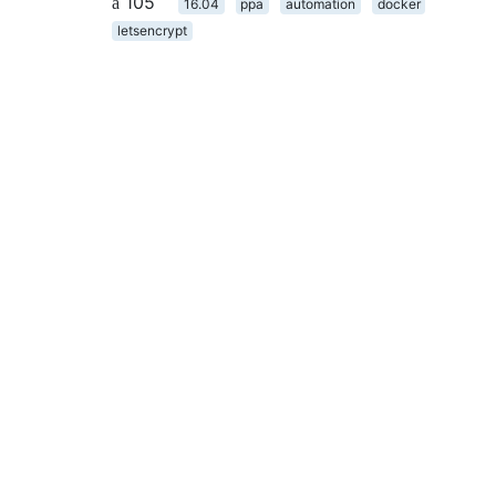
105
16.04
ppa
automation
docker
letsencrypt