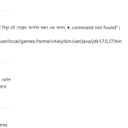
র্ড লিখুন দুই সেকেন্ড অপেক্ষা করুন এবং পাবেন: ♦: command not found"।
:/usr/local/games:/home/vitaly/bin:/usr/java/jdk1.7.0_17/bin
র ডেনিশ
মাকে
উপায়