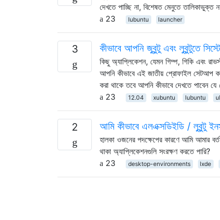
দেখতে পাচ্ছি না, বিশেষত মেনুতে তালিকাভুক্ত ন
23
lubuntu
launcher
কীভাবে আপনি জুবুন্টু এবং লুবুন্টুতে 
3
কিছু অ্যাপ্লিকেশন, যেমন গিম্প, গিকি এবং রাভস
আপনি কীভাবে এই জাতীয় প্রোফাইল সেটআপ করব
করা থাকে তবে আপনি কীভাবে দেখতে পাবেন য
23
12.04
xubuntu
lubuntu
u
আমি কীভাবে এলএক্সডিইডি / লুবুন্টু ই
2
হালকা ওজনের পদক্ষেপের কারণে আমি আমার বর্তমান 
থাকা অ্যাপ্লিকেশনগুলি সংরক্ষণ করতে পারি?
23
desktop-environments
lxde