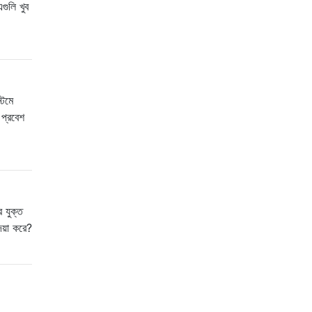
গুলি খুব
টেমে
 প্রবেশ
ি যুক্ত
য়া করে?