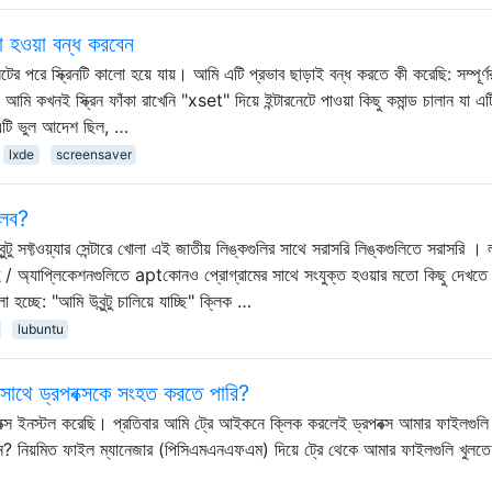
ো হওয়া বন্ধ করবেন
টের পরে স্ক্রিনটি কালো হয়ে যায়। আমি এটি প্রভাব ছাড়াই বন্ধ করতে কী করেছি: সম্পূর্ণ
কখনই স্ক্রিন ফাঁকা রাখেনি "xset" দিয়ে ইন্টারনেটে পাওয়া কিছু কমান্ড চালান যা এ
 এটি ভুল আদেশ ছিল, …
lxde
screensaver
খুলব?
্টু সফ্টওয়্যার সেন্টারে খোলা এই জাতীয় লিঙ্কগুলির সাথে সরাসরি লিঙ্কগুলিতে সরাসরি । লুবু
সমূহ / অ্যাপ্লিকেশনগুলিতে aptকোনও প্রোগ্রামের সাথে সংযুক্ত হওয়ার মতো কিছু দেখতে 
হচ্ছে: "আমি উবুন্টু চালিয়ে যাচ্ছি" ক্লিক …
lubuntu
থে ড্রপবক্সকে সংহত করতে পারি?
রপবক্স ইনস্টল করেছি। প্রতিবার আমি ট্রে আইকনে ক্লিক করলেই ড্রপবক্স আমার ফাইলগুলি
? নিয়মিত ফাইল ম্যানেজার (পিসিএমএনএফএম) দিয়ে ট্রে থেকে আমার ফাইলগুলি খুলতে