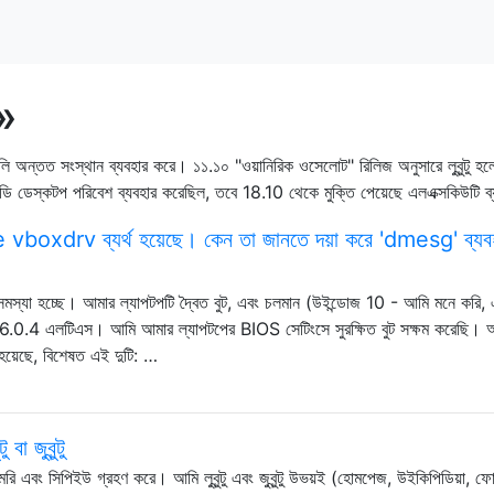
u»
ুলি অন্তত সংস্থান ব্যবহার করে। ১১.১০ "ওয়ানিরিক ওসেলোট" রিলিজ অনুসারে লুবুন্টু হলেন 
ডিইডি ডেস্কটপ পরিবেশ ব্যবহার করেছিল, তবে 18.10 থেকে মুক্তি পেয়েছে এলএক্সকিউটি ব
boxdrv ব্যর্থ হয়েছে। কেন তা জানতে দয়া করে 'dmesg' ব্যব
আমার সমস্যা হচ্ছে। আমার ল্যাপটপটি দ্বৈত বুট, এবং চলমান (উইন্ডোজ 10 - আমি মনে করি, 
্টু 16.0.4 এলটিএস। আমি আমার ল্যাপটপের BIOS সেটিংসে সুরক্ষিত বুট সক্ষম করেছি। 
 হয়েছে, বিশেষত এই দুটি: …
বা জুবুন্টু
মরি এবং সিপিইউ গ্রহণ করে। আমি লুবুন্টু এবং জুবুন্টু উভয়ই (হোমপেজ, উইকিপিডিয়া, ফো