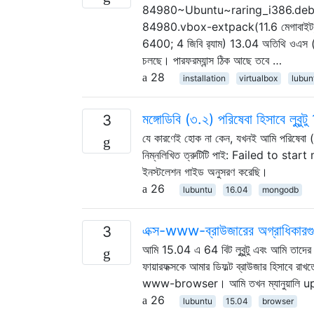
84980~Ubuntu~raring_i386.deb(6
84980.vbox-extpack(11.6 মেগাবাইট) ডা
6400; 4 জিবি র‌্যাম) 13.04 অতিথি ওএস (এছাড
চলছে। পারফরম্যান্স ঠিক আছে তবে …
28
installation
virtualbox
lubun
মঙ্গোডিবি (৩.২) পরিষেবা হিসাবে লুবুন
3
যে কারণেই হোক না কেন, যখনই আমি পরিষেবা 
নিম্নলিখিত ত্রুটিটি পাই: Failed to s
ইনস্টলেশন গাইড অনুসরণ করেছি।
26
lubuntu
16.04
mongodb
এক্স-www-ব্রাউজারের অগ্রাধিকারগুল
3
আমি 15.04 এ 64 বিট লুবুন্টু এবং আমি তাদের
ফায়ারফক্সকে আমার ডিফল্ট ব্রাউজার হিসাবে রা
www-browser। আমি তখন ম্যানুয়ালি upda
26
lubuntu
15.04
browser