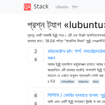
Ubuntu
ট্যাগ
প্রশ্ন ট্যাগ «lubunt
লুবন্তু একটি সরকারী উবুন্টু গন্ধ। এটি এবং ডিফল্ট অ্যাপ্লিকেশনগ
ব্যবহার করে। 18.04 পর্যন্ত "বায়োনিক বিভার" লুবুন্টু এলএক্স
vboxdrv.sh: ব্যর্থ: modprobe v
2
করুন
আমার উবুন্টু ল্যাপটপে ভার্চুয়ালবক্স চালাতে 
বছরগুলিতে এটি ব্যবহার করেনি) পাশাপাশি উবুন
সচেতন যে এখানে অনুরূপ প্রশ্নগুলি পোস্ট করা
53
virtualbox
lubuntu
bios
সিপিইউ / মেমরির ব্যবহারে হালকা: লুবুন্টু 
6
আমি এমন একটি উবুন্টু সংস্করণ খুঁজছি যা কম মে