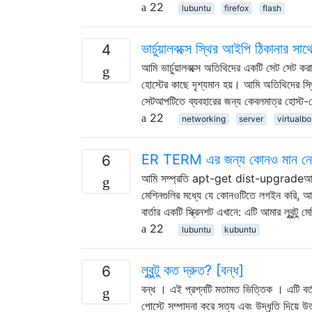
22
lubuntu
firefox
flash
ভার্চুয়ালবক্সে স্থির আইপি ঠিকানার 
4
আমি ভার্চুয়ালবক্সে অতিথিদের একটি সেট সেট কর
হোস্টের কাছে দৃশ্যমান হয়। আমি অতিথিদের স
সেটআপটিতে ব্যবহারের জন্য কেবলমাত্র হোস্ট-কে
22
networking
server
virtualbo
ER TERM এর জন্য কোনও মান নেই এবং
6
আমি সম্প্রতি apt-get dist-upgradeআমার কুবু
মেশিনগুলির মধ্যে যে কোনওটিতে লগইন করি
বার্তার একটি স্ক্রিনশট এখানে: এটি আমার লুবুন্টু ম
22
lubuntu
kubuntu
লুবুন্টু কত দ্রুত? [বন্ধ]
6
বন্ধ । এই প্রশ্নটি মতামত ভিত্তিক । এটি বর
পোস্টে সম্পাদনা করে সত্য এবং উদ্ধৃতি দিয়ে উ