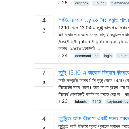
25
dropbox
lubuntu
filemanage
লগইনের পরে tty তে "♦: কমান্ড পাওয়া
4
12.10 থেকে 13.04 এ লুবুন্টু আপগ্রেড করা
এই বার্তার পরে আমি সমস্যা ছাড়াই কমান্ডগ
/usr/lib/lightdm/lightdm:/usr/loca
আমার .bashrcফাইলটি …
24
command-line
login
lubunt
লুবুন্টু 15.10 এ কীবোর্ড বিন্যাস কীভা
7
আমি সম্প্রতি আমার পিসি লুবুন্টু থেকে 14
কীবোর্ডের সাথে মেলে। তবে আপগ্রেডের পরে আমা
কীবোর্ড লেআউটটি কনফিগার করতে দেয় না। পছন
23
lubuntu
15.10
keyboard-lay
লুবুন্টুতে আমি কীভাবে একটি দ্রুত প্র
4
লুবুন্টুতে আমি কীভাবে দ্রুত প্রবর্তক স্থাপন 