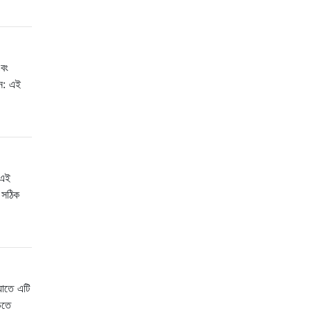
এবং
নে: এই
 এই
 সঠিক
যাতে এটি
়তে