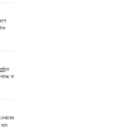
রূপে
টিকে
ন্টুতে
পাচ্ছে না
 দেখানোর
 ভাল