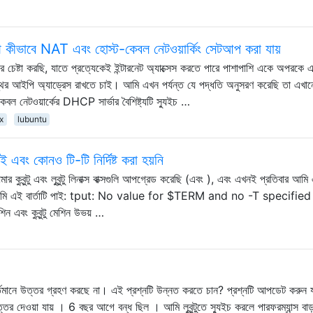
সাথে কীভাবে NAT এবং হোস্ট-কেবল নেটওয়ার্কিং সেটআপ করা যায়
ার চেষ্টা করছি, যাতে প্রত্যেকেই ইন্টারনেট অ্যাক্সেস করতে পারে পাশাপাশি একে অপরকে 
্থির আইপি অ্যাড্রেস রাখতে চাই। আমি এখন পর্যন্ত যে পদ্ধতি অনুসরণ করেছি তা এখা
বল নেটওয়ার্কের DHCP সার্ভার বৈশিষ্ট্যটি স্যুইচ …
x
lubuntu
 কোনও টি-টি নির্দিষ্ট করা হয়নি
ন্টু এবং লুবুন্টু লিনাক্স বাক্সগুলি আপগ্রেড করেছি (এবং ), এবং এখনই প্রতিবার আমি
, আমি এই বার্তাটি পাই: tput: No value for $TERM and no -T specified
েশিন এবং কুবুন্টু মেশিন উভয় …
্তমানে উত্তর গ্রহণ করছে না। এই প্রশ্নটি উন্নত করতে চান? প্রশ্নটি আপডেট করুন 
ত্তর দেওয়া যায় । 6 বছর আগে বন্ধ ছিল । আমি লুবুন্টুতে স্যুইচ করলে পারফরম্যান্স বাড