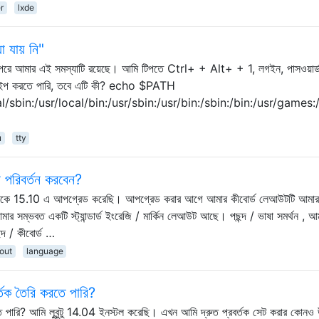
r
lxde
 যায় নি"
র পরে আমার এই সমস্যাটি রয়েছে। আমি টিপতে Ctrl+ + Alt+ + 1, লগইন, পাসওয়া
ুলি টাইপ করতে পারি, তবে এটি কী? echo $PATH
l/sbin:/usr/local/bin:/usr/sbin:/usr/bin:/sbin:/bin:/usr/games
u
tty
বে পরিবর্তন করবেন?
.10 থেকে 15.10 এ আপগ্রেড করেছি। আপগ্রেড করার আগে আমার কীবোর্ড লেআউটটি আমা
র সম্ভবত একটি স্ট্যান্ডার্ড ইংরেজি / মার্কিন লেআউট আছে। পছন্দ / ভাষা সমর্থন , আ
্দ / কীবোর্ড …
out
language
বর্তক তৈরি করতে পারি?
করতে পারি? আমি লুবুন্টু 14.04 ইনস্টল করেছি। এখন আমি দ্রুত প্রবর্তক সেট করার কোনও 