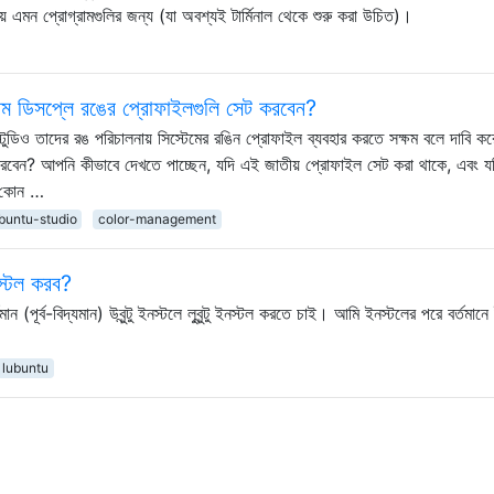
য় এমন প্রোগ্রামগুলির জন্য (যা অবশ্যই টার্মিনাল থেকে শুরু করা উচিত)।
সিস্টেম ডিসপ্লে রঙের প্রোফাইলগুলি সেট করবেন?
্টুডিও তাদের রঙ পরিচালনায় সিস্টেমের রঙিন প্রোফাইল ব্যবহার করতে সক্ষম বলে দাবি কর
েন? আপনি কীভাবে দেখতে পাচ্ছেন, যদি এই জাতীয় প্রোফাইল সেট করা থাকে, এবং য
ে কোন …
buntu-studio
color-management
নস্টল করব?
(পূর্ব-বিদ্যমান) উবুন্টু ইনস্টলে লুবুন্টু ইনস্টল করতে চাই। আমি ইনস্টলের পরে বর্তমানে
lubuntu