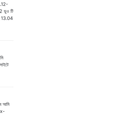
.12-
 ডুও টি
টু 13.04
মি
সাইটে
বে আমি
 x-