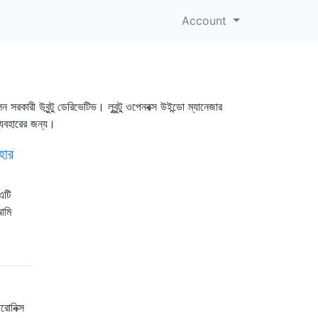
Account
সরকারী উবুন্টু ডেরিভেটিভ। লুবুন্টু ওপেনবক্স উইন্ডো ম্যানেজার
্যবহারের জন্য।
হার
এটি
আমি
রোনিক্স