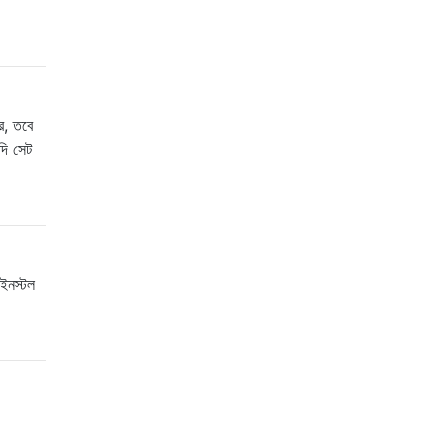
ে, তবে
দি সেট
 ইনস্টল