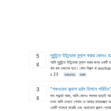
লুবুন্টুতে উইন্ডোজ স্ন্যাপ করার কোনও
5
আমি লুবুন্টুতে উইন্ডোজ স্ন্যাপ করার জন্য এ
কম কম ওজনের হবে। কোন বিকল্প বা work
23
lubuntu
lxde
"শকওয়েভ ফ্ল্যাশ দুর্বল হিসাবে পরিচিত
3
শুভ সন্ধ্যা! আজ, আমি কোনও সমস্যা ছাড়াই আমা
তখন আমি দেখতে পেলাম যে আমার ফায়ারফক্স আমাক
একটি গবেষণা করেছি এবং অ্যাডোব ফ্ল্যাশ প্লেয