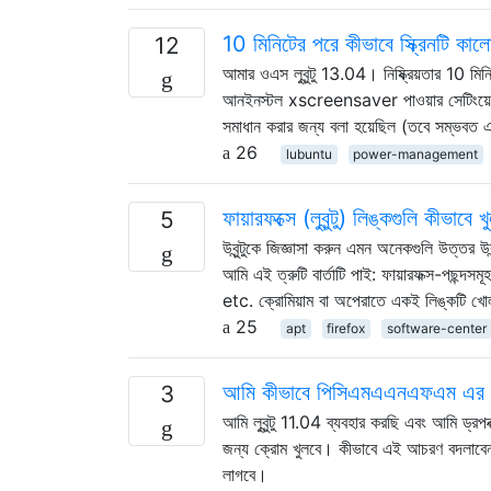
10 মিনিটের পরে কীভাবে স্ক্রিনটি কাল
12
আমার ওএস লুবুন্টু 13.04। নিষ্ক্রিয়তার 10 মিনি
আনইনস্টল xscreensaver পাওয়ার সেটিংয়ে আমি 
সমাধান করার জন্য বলা হয়েছিল (তবে সম্ভবত
26
lubuntu
power-management
ফায়ারফক্সে (লুবুন্টু) লিঙ্কগুলি কীভাবে 
5
উবুন্টুকে জিজ্ঞাসা করুন এমন অনেকগুলি উত্তর উবুন
আমি এই ত্রুটি বার্তাটি পাই: ফায়ারফক্স-পছন্দ
etc. ক্রোমিয়াম বা অপেরাতে একই লিঙ্কটি খোলা 
25
apt
firefox
software-center
আমি কীভাবে পিসিএমএএনএফএম এর সা
3
আমি লুবুন্টু 11.04 ব্যবহার করছি এবং আমি ড্
জন্য ক্রোম খুলবে। কীভাবে এই আচরণ বদলাবেন
লাগবে।