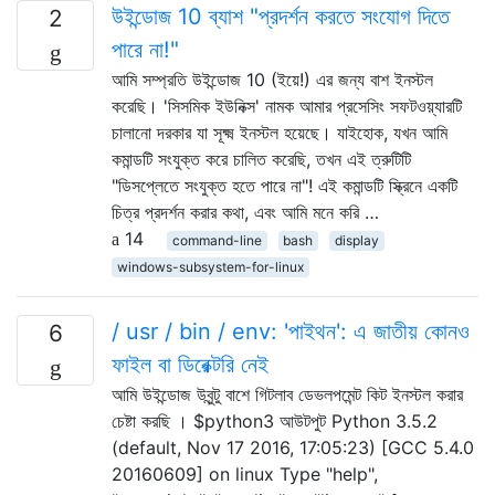
উইন্ডোজ 10 ব্যাশ "প্রদর্শন করতে সংযোগ দিতে
2
পারে না!"
আমি সম্প্রতি উইন্ডোজ 10 (ইয়ে!) এর জন্য বাশ ইনস্টল
করেছি। 'সিসমিক ইউনিক্স' নামক আমার প্রসেসিং সফটওয়্যারটি
চালানো দরকার যা সূক্ষ্ম ইনস্টল হয়েছে। যাইহোক, যখন আমি
কমান্ডটি সংযুক্ত করে চালিত করেছি, তখন এই ত্রুটিটি
"ডিসপ্লেতে সংযুক্ত হতে পারে না"! এই কমান্ডটি স্ক্রিনে একটি
চিত্র প্রদর্শন করার কথা, এবং আমি মনে করি …
14
command-line
bash
display
windows-subsystem-for-linux
/ usr / bin / env: 'পাইথন': এ জাতীয় কোনও
6
ফাইল বা ডিরেক্টরি নেই
আমি উইন্ডোজ উবুন্টু বাশে গিটলাব ডেভলপমেন্ট কিট ইনস্টল করার
চেষ্টা করছি । $python3 আউটপুট Python 3.5.2
(default, Nov 17 2016, 17:05:23) [GCC 5.4.0
20160609] on linux Type "help",