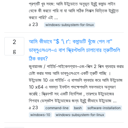
প্রশ্নটি খুব সহজ: আমি উইন্ডোতে অনুভূত উবুন্টু কমান্ড লাইন
থেকে কী করতে পারি না যা আমি সঠিক লিনাক্স ভিত্তিক উবুন্টুতে
করতে পারি? এই …
23
windows-subsystem-for-linux
আমি কীভাবে "$ '\ r': কমান্ডটি খুঁজে পেল না"
2
ডাব্লুএসএল-এ বাশ স্ক্রিপ্টগুলি চালানোর ত্রুটিগুলি
ঠিক করব?
জুনায়ানজ / পাইটর্চ-সাইকেলগ্যান-এবং-পিক্স 2 পিক্স ব্যবহার করার
চেষ্টা করার সময় আমি ডাব্লুএসএলে একটি ত্রুটি পাচ্ছি ।
উইন্ডোজ 10 এর পাইটর্চ- এ ধাপগুলি ব্যবহার করে আমি উইন্ডোজ
10 x64 এ সমস্ত ইনস্টল পদক্ষেপগুলি সফলভাবে অনুসরণ
করেছি : স্ক্রিনশট সহ একটি নির্দেশিকা , তারপরে উইন্ডোজের
গিগহাব ডেস্কটপ উইন্ডোজের জন্য উবুন্টু কীভাবে উইন্ডোজ …
23
command-line
bash
software-installation
windows-10
windows-subsystem-for-linux