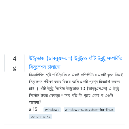
উইন্ডোজ (ডাব্লুএসএল) উবুন্টুতে খাঁটি উবুন্টু সম্পর্কিত
4
সিমুলেশন চালানো
নিম্নলিখিত দুটি পরিস্থিতিতে একই কম্পিউটারে একটি বৃহত সিএই
সিমুলেশন পরীক্ষা করার বিষয়ে আমি একটি প্রশ্ন জিজ্ঞাসা করতে
চাই । খাঁটি উবুন্টু সিস্টেম উইন্ডোজ 10 (ডাব্লুএসএল) এ উবুন্টু
সিস্টেম উভয় ক্ষেত্রে গণনার গতি কি প্রায় একই বা এগুলি
আলাদা?
15
windows
windows-subsystem-for-linux
benchmarks