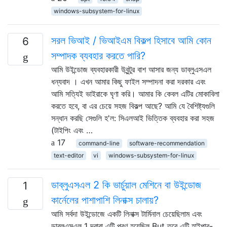
windows-subsystem-for-linux
সরল ভিআই / ভিআইএম বিকল্প হিসাবে আমি কোন
6
সম্পাদক ব্যবহার করতে পারি?
আমি উইন্ডোজ ব্যবহারকারী উবুন্টুর বাশ আসার জন্য ডাব্লুএসএল
ধন্যবাদ । এখন আমার কিছু ফাইল সম্পাদনা করা দরকার এবং
আমি সত্যিই ভাইরাকে ঘৃণা করি। আমার কি কেবল এটির মোকাবিলা
করতে হবে, বা এর চেয়ে সহজ বিকল্প আছে? আমি যে বৈশিষ্ট্যগুলি
সন্ধান করছি সেগুলি হ'ল: সিএলআই ভিত্তিক ব্যবহার করা সহজ
(টাইপিং এবং …
17
command-line
software-recommendation
text-editor
vi
windows-subsystem-for-linux
ডাব্লুএসএল 2 কি ভার্চুয়াল মেশিনে বা উইন্ডোজ
1
কার্নেলের পাশাপাশি লিনাক্স চালায়?
আমি সর্বদা উইন্ডোজে একটি লিনাক্স টার্মিনাল চেয়েছিলাম এবং
ডাব্লুএসএল 1 দ্বারা এটি পূরণ হয়েছিল But তবে এটি হাইপার-