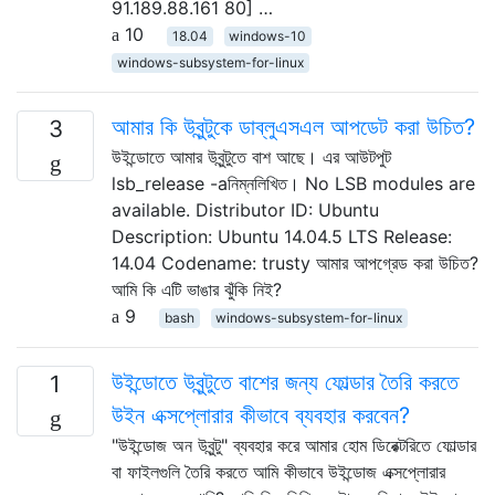
91.189.88.161 80] …
10
18.04
windows-10
windows-subsystem-for-linux
আমার কি উবুন্টুকে ডাব্লুএসএল আপডেট করা উচিত?
3
উইন্ডোতে আমার উবুন্টুতে বাশ আছে। এর আউটপুট
lsb_release -aনিম্নলিখিত। No LSB modules are
available. Distributor ID: Ubuntu
Description: Ubuntu 14.04.5 LTS Release:
14.04 Codename: trusty আমার আপগ্রেড করা উচিত?
আমি কি এটি ভাঙার ঝুঁকি নিই?
9
bash
windows-subsystem-for-linux
উইন্ডোতে উবুন্টুতে বাশের জন্য ফোল্ডার তৈরি করতে
1
উইন এক্সপ্লোরার কীভাবে ব্যবহার করবেন?
"উইন্ডোজ অন উবুন্টু" ব্যবহার করে আমার হোম ডিরেক্টরিতে ফোল্ডার
বা ফাইলগুলি তৈরি করতে আমি কীভাবে উইন্ডোজ এক্সপ্লোরার