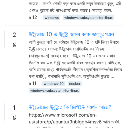
হয়েছে। আপনি শেলটি বন্ধ করে একটি নতুন উদাহরণ খুলুন, এটি
এখনও পুরানো রুট পাসওয়ার্ডে কাজ করছে। সাহায্য করুন.
12
windows
windows-subsystem-for-linux
উইন্ডোজ 10 এ উবুন্টু: ডকার বনাম ডাব্লুএসএল
2
আমি বুঝতে পারি যে বর্তমানে উইন্ডোজ 10 এ দুটি ভিন্ন উপায়ে
উবুন্টু চালানো সম্ভব: উইন্ডোজ সাবসিস্টেম ফর লিনাক্স
(ডাব্লুএসএল) ব্যবহার করে। উইন্ডোজ 10 এর জন্য ডকার
ইনস্টল করা এবং উবুন্টু সহ একটি ধারক ব্যবহার করুন। যাইহোক,
আমি তাদের মধ্যে পার্থক্যগুলি কীভাবে (অ্যাপ্লিকেশনগুলির বিষয়ে
কথা বলছি), পাশাপাশি সুবিধাগুলি এবং অসুবিধাগুলি বুঝতে …
11
windows-10
docker
windows-subsystem-for-linux
উইন্ডোজের উবুন্টুতে কি জিপিইউ সমর্থন আছে?
1
https://www.microsoft.com/en-
us/store/p/ubuntu/9nblggh4msv6 আমি ভাবছি