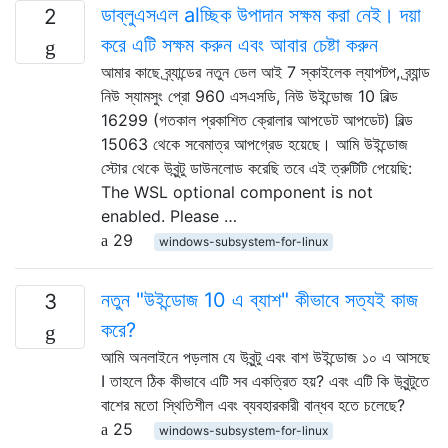
ডাব্লুএসএল alচ্ছিক উপাদান সক্ষম করা নেই। দয়া
2
করে এটি সক্ষম করুন এবং আবার চেষ্টা করুন
আমার কাছে ব্র্যান্ডের নতুন ডেল আই 7 স্কাইলেক ল্যাপটপ, ব্র্যান্ড
নিউ স্যামসুং প্রো 960 এসএসডি, নিউ উইন্ডোজ 10 বিল্ড
16299 (গতকাল প্রকাশিত ক্রোলার আপডেট আপডেট) বিল্ড
15063 থেকে সবেমাত্র আপগ্রেড হয়েছে। আমি উইন্ডোজ
স্টোর থেকে উবুন্টু ডাউনলোড করেছি তবে এই ত্রুটিটি পেয়েছি:
The WSL optional component is not
enabled. Please …
29
windows-subsystem-for-linux
নতুন "উইন্ডোজ 10 এ ব্যাশ" কীভাবে সত্যই কাজ
3
করে?
আমি অনলাইনে পড়লাম যে উবুন্টু এবং বাশ উইন্ডোজ ১০ এ আসছে
I তাহলে ঠিক কীভাবে এটি সব একত্রিত হয়? এবং এটি কি উবুন্টুতে
বাশের মতো স্থিতিশীল এবং ব্যবহারকারী বান্ধব হতে চলেছে?
25
windows-subsystem-for-linux