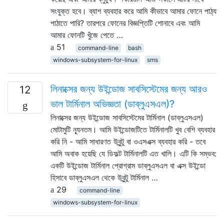
সংযুক্ত হবে। ব্যাশ ব্যবহার করে আমি কীভাবে আমার ফোনে পাঠ্য
পাঠাতে পারি? তারপরে ফোনের বিজ্ঞপ্তিটি শোনাবে এবং আমি
আমার ফোনটি খুঁজে পেতে …
51
command-line
bash
windows-subsystem-for-linux
sms
লিনাক্সের জন্য উইন্ডোজ সাবসিস্টেমের জন্য আরও
12
ভাল টার্মিনাল অভিজ্ঞতা (ডাব্লুএসএল)?
লিনাক্সের জন্য উইন্ডোজ সাবসিস্টেমের টার্মিনাল (ডাব্লুএসএল)
মোটামুটি ন্যূনতম। আমি উইন্ডোজটিতে টার্মিনালটি খুব বেশি ব্যবহার
করি নি - আমি সাধারণত উবুন্টু বা ওএসএক্স ব্যবহার করি - তবে
আমি অবাক হয়েছি যে ডিফল্ট টার্মিনালটি এত খালি। এটি কি সম্ভব:
একটি উইন্ডোজ টার্মিনাল প্রোগ্রাম ডাব্লুএসএল বা এক্স উইন্ডো
হিসাবে ডাব্লুএসএল থেকে উবুন্টু টার্মিনাল …
29
command-line
windows-subsystem-for-linux