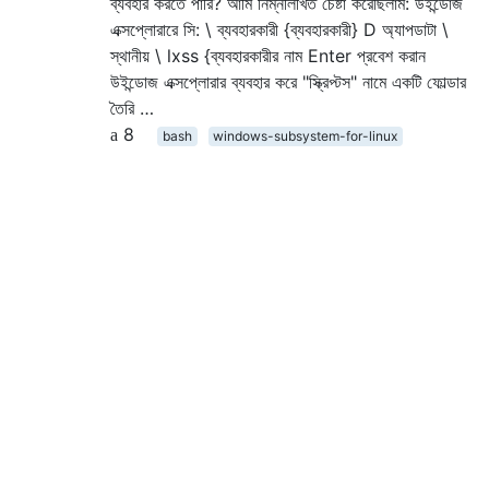
ব্যবহার করতে পারি? আমি নিম্নলিখিত চেষ্টা করেছিলাম: উইন্ডোজ
এক্সপ্লোরারে সি: \ ব্যবহারকারী {ব্যবহারকারী} D অ্যাপডাটা \
স্থানীয় \ lxss {ব্যবহারকারীর নাম Enter প্রবেশ করান
উইন্ডোজ এক্সপ্লোরার ব্যবহার করে "স্ক্রিপ্টস" নামে একটি ফোল্ডার
তৈরি …
8
bash
windows-subsystem-for-linux