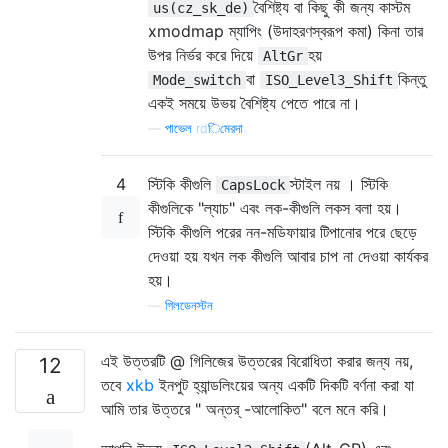
বৈশিষ্ট্য বা কিছু কী জন্য কাস্টম
us(cz_sk_de)
xmodmap ম্যাপিং (উদাহরণস্বরূপ কমা) কিনা তার
উপর নির্ভর করে দিয়ে
হয়
AltGr
বা
কিন্তু
Mode_switch
ISO_Level3_Shift
একই সময়ে উভয় বৈশিষ্ট্য পেতে পারে না।
—
পাভেল rdিমেরদা
4
স্টিকি কীগুলি
স্টাইল নয় । স্টিকি
CapsLock
কীগুলিকে "ল্যাচ" এবং লক-কীগুলি লকস বলা হয়।
স্টিকি কীগুলি পরের নন-মডিফায়ার টিপানোর পরে ছেড়ে
দেওয়া হয় যখন লক কীগুলি আবার চাপ না দেওয়া কার্যকর
হয়।
—
গিলডেনস্টন
এই উত্তরটি @ গিলিজের উত্তরের বিরোধিতা করার জন্য নয়,
12
তবে
xkb
ইনপুট হ্যান্ডলিংয়ের অন্য একটি দিকটি বর্ণনা করা যা
আমি তার উত্তরে " অন্তর্ -আলোকিত" বলে মনে করি।