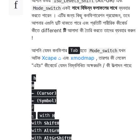
আপনি উভয়
(Alt-GR) এবং
ISO_Level3_Shift
একই
সাথে বিভিন্ন ফলাফলের সাথে
ব্যবহার
Mode_switch
করতে পারেন । এটির জন্য কিছু কনফিগারেশন প্রয়োজন, তবে
আপনার এগুলি দুটি থাকতে পারে এবং প্রতিটি শারীরিক কীবোর্ড
কীতে different
টি
আলাদা কী তৈরি করতে তাদের ব্যবহার করুন
!
আপনি যেমন কনফিগার
হতে
যখন
Tab
Mode_switch
আটক
Xcape
⌂
এবং
xmodmap
, তারপর কী লেবেল
"এইচ" কীবোর্ডে যেমন নিম্নলিখিত অক্ষরগুলি / কী উত্পাদন পারে:
h
H
← (Cursor)
← (Symbol)
┘
┐
with
H
with
Shift
H
with
AltGr
H
with
AltGr
Shift
H