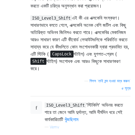
করতে একটি চরিত্র অনুসন্ধান করা প্রয়োজন।
এই কী এর এক্সকেবি সংস্করণ।
ISO_Level3_Shift
সাধারণভাবে বলতে গেলে, এক্সকেবি অনেক বেশি জটিল এবং কিছু
অতিরিক্ত অভিনব জিনিসও করতে পারে। এক্সকেবির মেকানিজম
আরও সাধারণ কারণ এটি কীবোর্ড লেআউটগুলিকে পরিবর্তিত করতে
সাহায্য করে যে কীগুলিতে কোন সংশোধনকারী দ্বারা প্রভাবিত হয়,
এটি স্টিকি (
স্টাইল) এবং যুগপত-প্রেস (
CapsLock
স্টাইল) সংশোধক এবং আরও কিছুকে সাধারণকরণ
Shift
করে।
—
গিলস 'তাই মন্দ হওয়া বন্ধ করুন'
সূত্র
'স্টিকিলি' অভিনয় করতে
ISO_Level3_Shift
পারে তা জেনে আমি দুর্দান্ত, আমি দীর্ঘদিন ধরে সেই
কার্যকারিতাটি
খুঁজছিলাম
—
Vemv