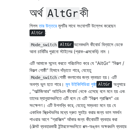
অর্থ
কী
AltGr
গিলস
তার উত্তরে
মূলটির সাথে সংযোগটি উল্লেখ করেছেন
:
AltGr
অনেকগুলি কীবোর্ড বিন্যাসে ডেকে
Mode_switch
AltGr
আনা চাবিটির পুরানো স্টাইলের (প্রাক-এক্সকেবি) নাম ।
এটি আমাকে সন্দেহ করতে পরিচালিত করে যে "AltGr" "বিকল্প /
বিকল্প গোষ্ঠী" হিসাবে দাঁড়াতে পারে, যেহেতু
গোষ্ঠী বদলানোর জন্য ব্যবহৃত হয়। এটি
Mode_switch
অবশ্য ভুল হতে পারে।
মূল
উইকিপিডিয়া পৃষ্ঠা
অনুসারে
AltGr
, "আল্টজিআর" আইবিএম কীবোর্ড থেকে এসেছে বলে মনে হয় এবং
তাদের ম্যানুয়ালগুলিতে এটি বলে যে এটি "বিকল্প গ্রাফিক্স" এর
সংক্ষেপণ। এটি উপলব্ধি করে, যেহেতু সম্ভবত মনে হয় যে
একাধিক স্ক্রিপ্টগুলির মধ্যে দ্রুত স্যুইচ করার জন্য ভাল সমর্থন
পাওয়ার আগে "গ্রাফিক্স" আঁকার জন্য কীবোর্ডটি ব্যবহার করা
(টেক্সট ব্যবহারকারী ইন্টারফেসগুলিতে বক্স-অঙ্কন অক্ষরগুলি ব্যবহার