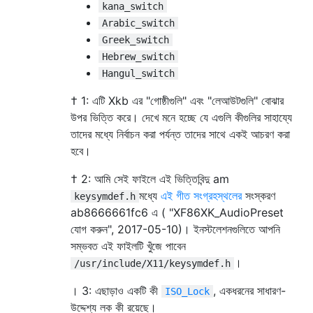
kana_switch
Arabic_switch
Greek_switch
Hebrew_switch
Hangul_switch
† 1: এটি Xkb এর "গোষ্ঠীগুলি" এবং "লেআউটগুলি" বোঝার
উপর ভিত্তি করে। দেখে মনে হচ্ছে যে এগুলি কীগুলির সাহায্যে
তাদের মধ্যে নির্বাচন করা পর্যন্ত তাদের সাথে একই আচরণ করা
হবে।
† 2: আমি সেই ফাইলে এই ভিত্তিবিন্দু am
মধ্যে
এই গীত সংগ্রহস্থলের
সংস্করণ
keysymdef.h
ab8666661fc6 এ ( "XF86XK_AudioPreset
যোগ করুন", 2017-05-10)। ইনস্টলেশনগুলিতে আপনি
সম্ভবত এই ফাইলটি খুঁজে পাবেন
।
/usr/include/X11/keysymdef.h
। 3: এছাড়াও একটি কী
, একধরনের সাধারণ-
ISO_Lock
উদ্দেশ্য লক কী রয়েছে।