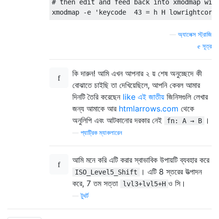
# then edit and feed back into xmodmap with
—
অ্যালেক্স স্ট্রাজি
সূত্র
কি দারুন! আমি এখন আপনার ২ য় শেষ অনুচ্ছেদে কী
বোঝাতে চাইছি তা দেখিয়েছিলে, আপনি কেবল আমার
দিনটি তৈরি করেছেন
like এই জাতীয়
জিনিসগুলি লেখার
জন্য আমাকে আর
htmlarrows.com
থেকে
অনুলিপি এবং আটকানোর দরকার নেই
।
fn: A → B
—
প্যাট্রিক ম্যাকলারেন
আমি মনে করি এটি করার স্বাভাবিক উপায়টি ব্যবহার করে
। এটি 8 স্তরের উত্পাদন
ISO_Level5_Shift
করে, 7 তম সত্তা
ও সি।
lvl3+lvl5+H
—
টুথর্ট