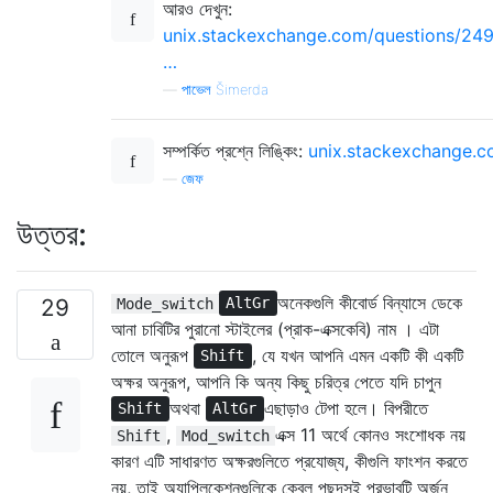
আরও দেখুন:
unix.stackexchange.com/questions/24
…
—
পাভেল Šimerda
সম্পর্কিত প্রশ্নে লিঙ্কিং:
unix.stackexchange.
—
জেফ
উত্তর:
অনেকগুলি কীবোর্ড বিন্যাসে ডেকে
29
Mode_switch
AltGr
আনা চাবিটির পুরানো স্টাইলের (প্রাক-এক্সকেবি) নাম । এটা
তোলে অনুরূপ
, যে যখন আপনি এমন একটি কী একটি
Shift
অক্ষর অনুরূপ, আপনি কি অন্য কিছু চরিত্র পেতে যদি চাপুন
অথবা
এছাড়াও টেপা হলে। বিপরীতে
Shift
AltGr
,
এক্স 11 অর্থে কোনও সংশোধক নয়
Shift
Mod_switch
কারণ এটি সাধারণত অক্ষরগুলিতে প্রযোজ্য, কীগুলি ফাংশন করতে
নয়, তাই অ্যাপ্লিকেশনগুলিকে কেবল পছন্দসই প্রভাবটি অর্জন