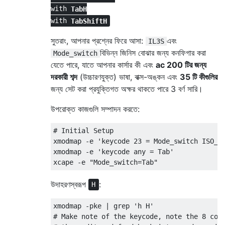
with
Tab
H
with
Tab
Shift
H
সুতরাং, আপনার প্রশ্নের ফিরে আসা:
এবং
IL3S
বিভিন্ন জিনিস বোঝার জন্য কনফিগার করা
Mode_switch
যেতে পারে, যাতে আপনার কার্সার কী এবং
ac 200 টির জন্য
দরকারী শব্দ
(উচ্চারণযুক্ত) ভাষা, বাক্স-অঙ্কন এবং
35 টি কীগুলির
জন্য সেট করা প্রযুক্তিগত অক্ষর থাকতে পারে 3 বর্ণ সারি।
উপরোক্ত কাজগুলি সম্পাদন করতে:
# Initial Setup

xmodmap -e 'keycode 23 = Mode_switch ISO_Le
xmodmap -e 'keycode any = Tab'

উদাহরণস্বরূপ
:
H
xmodmap -pke | grep 'h H'

# Make note of the keycode, note the 8 colu