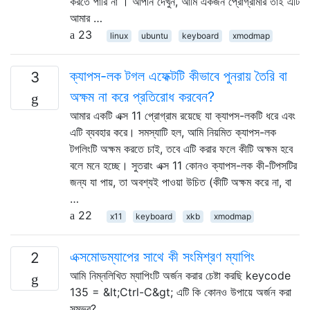
করতে পারি না । আপনি দেখুন, আমি একজন প্রোগ্রামার তাই এটি
আমার …
23
linux
ubuntu
keyboard
xmodmap
ক্যাপস-লক টগল এফেক্টটি কীভাবে পুনরায় তৈরি বা
3
অক্ষম না করে প্রতিরোধ করবেন?
আমার একটি এক্স 11 প্রোগ্রাম রয়েছে যা ক্যাপস-লকটি ধরে এবং
এটি ব্যবহার করে। সমস্যাটি হল, আমি নিয়মিত ক্যাপস-লক
টগলিংটি অক্ষম করতে চাই, তবে এটি করার ফলে কীটি অক্ষম হবে
বলে মনে হচ্ছে। সুতরাং এক্স 11 কোনও ক্যাপস-লক কী-টিপসটির
জন্য যা পায়, তা অবশ্যই পাওয়া উচিত (কীটি অক্ষম করে না, বা
…
22
x11
keyboard
xkb
xmodmap
এক্সমোডম্যাপের সাথে কী সংমিশ্রণ ম্যাপিং
2
আমি নিম্নলিখিত ম্যাপিংটি অর্জন করার চেষ্টা করছি keycode
135 = &lt;Ctrl-C&gt; এটি কি কোনও উপায়ে অর্জন করা
সম্ভব?