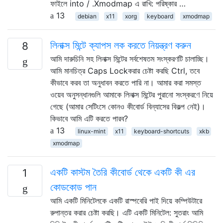
ফাইলে into / .Xmodmap এ রাখি: পরিষ্কার …
13
debian
x11
xorg
keyboard
xmodmap
লিনাক্স মিন্টে ক্যাপস লক করতে নিয়ন্ত্রণ করুন
8
আমি দারুচিনি সহ লিনাক্স মিন্টের সর্বশেষতম সংস্করণটি চালাচ্ছি।
আমি মানচিত্র Caps Lockকরার চেষ্টা করছি Ctrl, তবে
কীভাবে করব তা অনুধাবন করতে পারি না। আমার করা সমস্ত
ওয়েব অনুসন্ধানগুলি আমাকে লিনাক্স মিন্টের পুরানো সংস্করণে নিয়ে
গেছে (আমার সেটিংসে কোনও কীবোর্ড বিন্যাসের বিকল্প নেই)।
কিভাবে আমি এটি করতে পারব?
13
linux-mint
x11
keyboard-shortcuts
xkb
xmodmap
একটি কাস্টম তৈরি কীবোর্ড থেকে একটি কী এর
1
কোডকোড পান
আমি একটি মিনিটেলকে একটি রাস্পবেরি পাই দিয়ে কম্পিউটারে
রুপান্তর করার চেষ্টা করছি। এটি একটি মিনিটেল: সুতরাং আমি