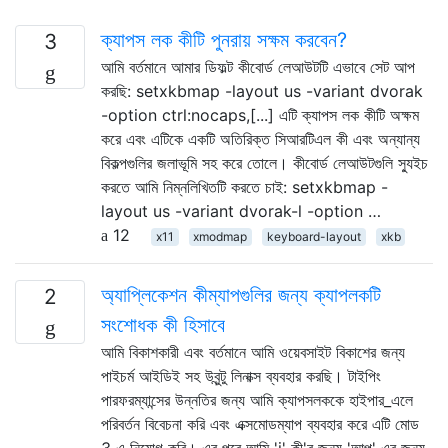
ক্যাপস লক কীটি পুনরায় সক্ষম করবেন?
3
আমি বর্তমানে আমার ডিফল্ট কীবোর্ড লেআউটটি এভাবে সেট আপ
করছি: setxkbmap -layout us -variant dvorak
-option ctrl:nocaps,[...] এটি ক্যাপস লক কীটি অক্ষম
করে এবং এটিকে একটি অতিরিক্ত সিআরটিএল কী এবং অন্যান্য
বিকল্পগুলির জলাভূমি সহ করে তোলে। কীবোর্ড লেআউটগুলি স্যুইচ
করতে আমি নিম্নলিখিতটি করতে চাই: setxkbmap -
layout us -variant dvorak-l -option …
12
x11
xmodmap
keyboard-layout
xkb
অ্যাপ্লিকেশন কীম্যাপগুলির জন্য ক্যাপলকটি
2
সংশোধক কী হিসাবে
আমি বিকাশকারী এবং বর্তমানে আমি ওয়েবসাইট বিকাশের জন্য
পাইচর্ম আইডিই সহ উবুন্টু লিনাক্স ব্যবহার করছি। টাইপিং
পারফরম্যান্সের উন্নতির জন্য আমি ক্যাপসলককে হাইপার_এলে
পরিবর্তন বিবেচনা করি এবং এক্সমোডম্যাপ ব্যবহার করে এটি মোড
3 এ নিয়োগ করি। এর পরে আমি 'i' কী'র জন্য 'আপ' এর জন্য