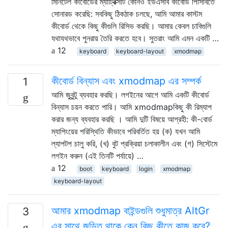
মিনিটেল কীবোর্ডের ম্যাট্রিক্সটি কোনও ইউএসবি কীবোর্ড পিসিবিতে
সোনারড করেছি: সবকিছু ঠিকঠাক চলছে, আমি আমার কাস্টম
কীবোর্ড থেকে কিছু কীগুলি রিসিভ করছি। আমার কেবল চাবিগুলি
যথাযথভাবে পুনরায় তৈরি করতে হবে। সুতরাং আমি এমন একটি …
12
keyboard
keyboard-layout
xmodmap
কীবোর্ড বিন্যাস এবং xmodmap এর সম্পর্ক
1
আমি জুবুন্টু ব্যবহার করছি। লগইনের আগে আমি একটি কীবোর্ড
বিন্যাস চয়ন করতে পারি। আমি xmodmapকিছু কী রিম্যাপ
করার জন্য ব্যবহার করছি । আমি দুটি বিষয়ে আগ্রহী: কী-বোর্ড
ম্যাপিংয়ের পরিস্থিতি কীভাবে পরিবর্তিত হয় (ক) যখন আমি
ল্যাপটপ চালু করি, (খ) বুট প্রক্রিয়া চলাকালীন এবং (গ) সিস্টেমে
লগইন করুন (এই তিনটি পর্যায়ে) …
12
boot
keyboard
login
xmodmap
keyboard-layout
আমার xmodmap বাইন্ডগুলি শুধুমাত্র AltGr
3
এর সাথে জড়িত থাকে কেন কিছু কীতে কাজ করে?