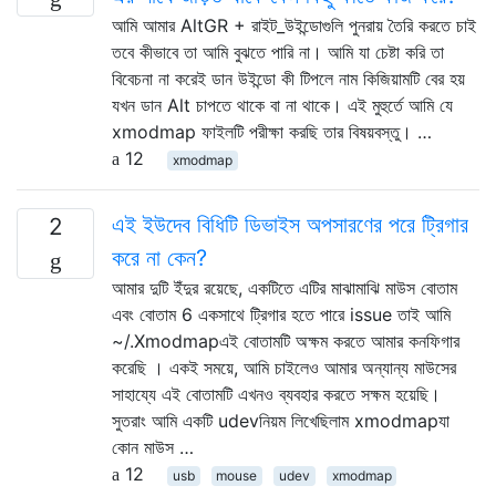
আমি আমার AltGR + রাইট_উইন্ডোগুলি পুনরায় তৈরি করতে চাই
তবে কীভাবে তা আমি বুঝতে পারি না। আমি যা চেষ্টা করি তা
বিবেচনা না করেই ডান উইন্ডো কী টিপলে নাম কিজিয়ামটি বের হয়
যখন ডান Alt চাপতে থাকে বা না থাকে। এই মুহুর্তে আমি যে
xmodmap ফাইলটি পরীক্ষা করছি তার বিষয়বস্তু। …
12
xmodmap
এই ইউদেব বিধিটি ডিভাইস অপসারণের পরে ট্রিগার
2
করে না কেন?
আমার দুটি ইঁদুর রয়েছে, একটিতে এটির মাঝামাঝি মাউস বোতাম
এবং বোতাম 6 একসাথে ট্রিগার হতে পারে issue তাই আমি
~/.Xmodmapএই বোতামটি অক্ষম করতে আমার কনফিগার
করেছি । একই সময়ে, আমি চাইলেও আমার অন্যান্য মাউসের
সাহায্যে এই বোতামটি এখনও ব্যবহার করতে সক্ষম হয়েছি।
সুতরাং আমি একটি udevনিয়ম লিখেছিলাম xmodmapযা
কোন মাউস …
12
usb
mouse
udev
xmodmap