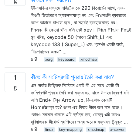
ইউএসবি-র মাধ্যমে লজিটেক কে 290 কিবোর্ডের সাথে, এফ-
কিগুলি ডিফল্টরূপে অ্যাক্সেসযোগ্য নয় এবং Fnসেগুলি ব্যবহারের
আগে আমাকে চাপতে হবে , যা সত্যই ব্যবহারযোগ্য নয়।
Fnএকা কী কোনো ঘটনা গুলি নেই xev। টিপলে F1ছাড়া Fnদুই
মূল ঘটনা, keycode 50 (আগুন Shift_L) এবং
keycode 133 ( Super_L) এবং প্রদর্শন একটি বার্তা,
"টাচপ্যাডের অক্ষম" …
9
xorg
keyboard
xmodmap
কীতে কী সংমিশ্রণটি পুনরায় তৈরি করা যায়?
1
এক্স সার্ভার ভিত্তিক সিস্টেমে একটি কী এর সাথে একটি কী
সংমিশ্রণটি পুনরায় তৈরি করা সম্ভব হয়, যাতে উদাহরণস্বরূপ যদি
আমি End+ টিপুন Arrow_up, কি-কোড কোডটি
Homeউত্পন্ন হয়? গুগল এই বিষয়ে নীরব বলে মনে হচ্ছে।
কোনও সমাধান থাকলে এটি দুর্দান্ত হবে, যেহেতু এটি আরও
সুবিধাজনক কীবোর্ড ম্যাপিংয়ের জন্য অনেক সম্ভাবনা উন্মুক্ত …
9
linux
key-mapping
xmodmap
x-server