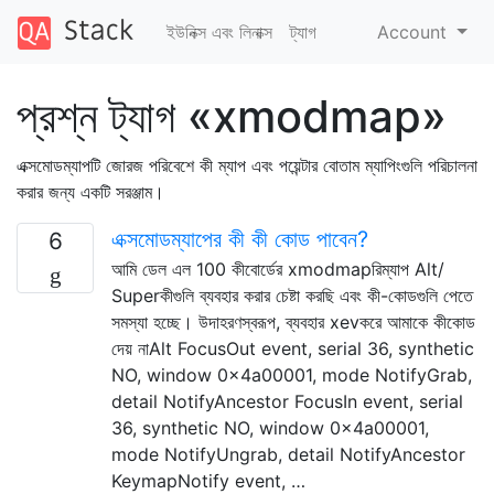
ইউনিক্স এবং লিনাক্স
ট্যাগ
Account
প্রশ্ন ট্যাগ «xmodmap»
এক্সমোডম্যাপটি জোরজ পরিবেশে কী ম্যাপ এবং পয়েন্টার বোতাম ম্যাপিংগুলি পরিচালনা
করার জন্য একটি সরঞ্জাম।
এক্সমোডম্যাপের কী কী কোড পাবেন?
6
আমি ডেল এল 100 কীবোর্ডের xmodmapরিম্যাপ Alt/
Superকীগুলি ব্যবহার করার চেষ্টা করছি এবং কী-কোডগুলি পেতে
সমস্যা হচ্ছে। উদাহরণস্বরূপ, ব্যবহার xevকরে আমাকে কীকোড
দেয় নাAlt FocusOut event, serial 36, synthetic
NO, window 0x4a00001, mode NotifyGrab,
detail NotifyAncestor FocusIn event, serial
36, synthetic NO, window 0x4a00001,
mode NotifyUngrab, detail NotifyAncestor
KeymapNotify event, …