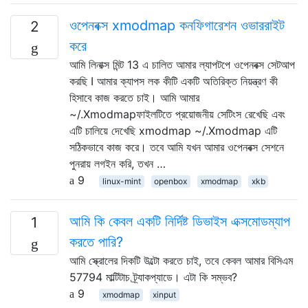
ওপেনবক্স xmodmap কনফিগারেশন ওভাররাইট
2
করে
আমি লিনাক্স মিন্ট 13 এ চালিত আমার ল্যাপটপে ওপেনবক্স সেটআপ
করছি I আমার ক্যাপস লক কীটি একটি অতিরিক্ত নিয়ন্ত্রণ কী
হিসাবে কাজ করতে চাই। আমি আমার
~/.Xmodmapফাইলটিতে প্রয়োজনীয় সেটিংস রেখেছি এবং
এটি চালিয়ে দেখেছি xmodmap ~/.Xmodmap এটি
সঠিকভাবে কাজ করে। তবে আমি যখন আমার ওপেনবক্স সেশনে
পুনরায় লগইন করি, তখন …
9
linux-mint
openbox
xmodmap
xkb
আমি কি কেবল একটি নির্দিষ্ট ডিভাইস এক্সমোডম্যাপ
1
করতে পারি?
আমি স্ক্রোলের দিকটি উল্টো করতে চাই, তবে কেবল আমার বিসিএম
57794 মাল্টিটাচ ট্র্যাকপ্যাডে। এটা কি সম্ভব?
9
xmodmap
xinput