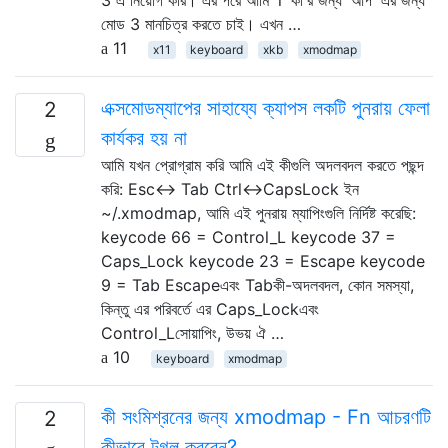
মোড 3 মানচিত্র করতে চাই। এখন …
11
x11
keyboard
xkb
xmodmap
এক্সমোডম্যাপের সাহায্যে ক্যাপস লকটি পুনরায় ফেলা
2
কার্যকর হয় না
আমি যখন প্রোগ্রাম করি আমি এই কীগুলি অদলবদল করতে পছন্দ
করি: Esc↔ Tab Ctrl↔CapsLock ইন
~/.xmodmap, আমি এই পুনরায় ম্যাপিংগুলি নির্দিষ্ট করেছি:
keycode 66 = Control_L keycode 37 =
Caps_Lock keycode 23 = Escape keycode
9 = Tab Escapeএবং Tabকী-অদলবদল, কোন সমস্যা,
কিন্তু এর পরিবর্তে এর Caps_Lockএবং
Control_Lসোয়াপিং, উভয় ঐ …
10
keyboard
xmodmap
কী সংমিশ্রনের জন্য xmodmap - Fn আচরণটি
2
কীভাবে টগল করবেন?