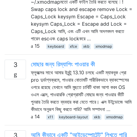
~/.xmodmapমতো একটি ফাইল তৈরি করতে বলেছে : !
Swap caps lock and escape remove Lock =
Caps_Lock keysym Escape = Caps_Lock
keysym Caps_Lock = Escape add Lock =
Caps_Lock আমি, এবং এটি এখন আমি অদলবদল করতে
পারেন escএবং caps lockকরে …
15
keyboard
xfce
xkb
xmodmap
মোছার জন্য রিম্যাপিং পাওয়ার কী
3
ফ্লুবক্সের সাথে আমার উবুন্টু 13.10 চলছে একটি ম্যাকবুক প্রো
pro দুর্ভাগ্যক্রমে, পাওয়ার বোতামটি শারীরিকভাবে ব্যাকস্পেসের
ওপরে রয়েছে যেখানে আমি মুছতে চাবিটি থাকা আশা করব OS
ওএস এক্সে, পাওয়ারকি প্রোগ্রামটি মোছার জন্য পাওয়ার কীটি
পুনরায় তৈরি করতে ব্যবহার করা যেতে পারে। এক্স উইন্ডোজে আমি
কীভাবে অনুরূপ কিছু করতে পারি? আমি সম্পাদনা …
14
x11
keyboard-layout
xkb
xmodmap
আমি কীভাবে একটি "আইডেম্পোটেন্ট" লিখতে পারি
3