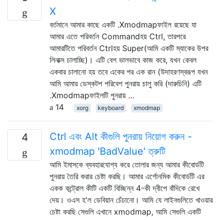
X
বর্তমানে আমার কাছে একটি .Xmodmapফাইল রয়েছে যা
আমার এতে পরিবর্তন Commandহয় Ctrl, তারপরে
আমারটিতে পরিবর্তন Ctrlহয় Super(আমি একটি ম্যাকের উপর
লিনাক্স চালাচ্ছি)। এটি বেশ ভালভাবে কাজ করে, যখন কেবল
একবার চালানো হয় তবে একের পর এক রান (উদাহরণস্বরূপ যখন
আমি আমার ডেস্কটপ পরিবেশ পুনরায় চালু করি (দারুচিনি) এটি
.Xmodmapফাইলটি পুনরায় …
14
xorg
keyboard
xmodmap
Ctrl এবং Alt কীগুলি পুনরায় নিয়োগ করুন -
4
xmodmap 'BadValue' ত্রুটি
আমি ইমাসকে ব্যবহারযোগ্য করে তোলার জন্য আমার কীবোর্ডটি
পুনরায় তৈরি করার চেষ্টা করছি। আমার এর্গোনমিক কীবোর্ডটি এর
একক কন্ট্রোল কীটি একটি বিচ্ছিন্ন 4-কী দ্বীপে বাঁদিকে রেখে
দেয়। ওএস হ'ল ডেবিয়ান চেঁচানো। আমি যে লাইনগুলিতে খাওয়ার
চেষ্টা করছি সেগুলি এখানে xmodmap, আমি সেগুলি একটি