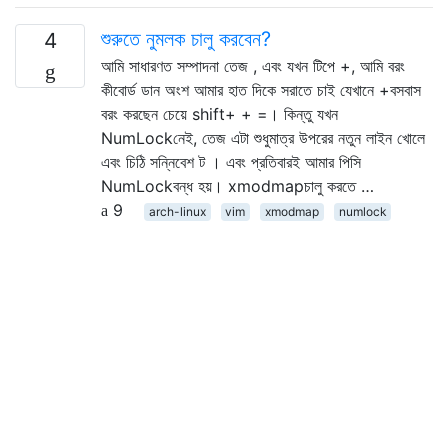
শুরুতে নুমলক চালু করবেন?
4
আমি সাধারণত সম্পাদনা তেজ , এবং যখন টিপে +, আমি বরং
কীবোর্ড ডান অংশ আমার হাত দিকে সরাতে চাই যেখানে +বসবাস
বরং করছেন চেয়ে shift+ + =। কিন্তু যখন
NumLockনেই, তেজ এটা শুধুমাত্র উপরের নতুন লাইন খোলে
এবং চিঠি সন্নিবেশ ট । এবং প্রতিবারই আমার পিসি
NumLockবন্ধ হয়। xmodmapচালু করতে …
9
arch-linux
vim
xmodmap
numlock