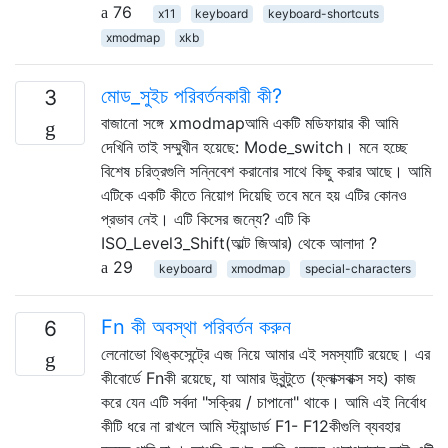
76
x11
keyboard
keyboard-shortcuts
xmodmap
xkb
মোড_সুইচ পরিবর্তনকারী কী?
3
বাজানো সঙ্গে xmodmapআমি একটি মডিফায়ার কী আমি
দেখিনি তাই সম্মুখীন হয়েছে: Mode_switch। মনে হচ্ছে
বিশেষ চরিত্রগুলি সন্নিবেশ করানোর সাথে কিছু করার আছে। আমি
এটিকে একটি কীতে নিয়োগ দিয়েছি তবে মনে হয় এটির কোনও
প্রভাব নেই। এটি কিসের জন্যে? এটি কি
ISO_Level3_Shift(আল্ট জিআর) থেকে আলাদা ?
29
keyboard
xmodmap
special-characters
Fn কী অবস্থা পরিবর্তন করুন
6
লেনোভো থিঙ্কসেন্ট্রে এজ নিয়ে আমার এই সমস্যাটি রয়েছে। এর
কীবোর্ডে Fnকী রয়েছে, যা আমার উবুন্টুতে (ফ্লাক্সবাক্স সহ) কাজ
করে যেন এটি সর্বদা "সক্রিয় / চাপানো" থাকে। আমি এই নির্বোধ
কীটি ধরে না রাখলে আমি স্ট্যান্ডার্ড F1- F12কীগুলি ব্যবহার